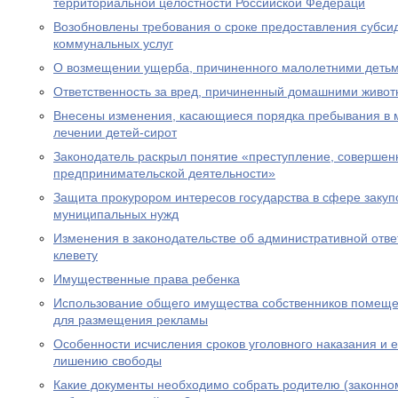
территориальной целостности Российской Федераци
Возобновлены требования о сроке предоставления субсид
коммунальных услуг
О возмещении ущерба, причиненного малолетними деть
Ответственность за вред, причиненный домашними живо
Внесены изменения, касающиеся порядка пребывания в 
лечении детей-сирот
Законодатель раскрыл понятие «преступление, совершен
предпринимательской деятельности»
Защита прокурором интересов государства в сфере закуп
муниципальных нужд
Изменения в законодательстве об административной отве
клевету
Имущественные права ребенка
Использование общего имущества собственников помеще
для размещения рекламы
Особенности исчисления сроков уголовного наказания и е
лишению свободы
Какие документы необходимо собрать родителю (законно