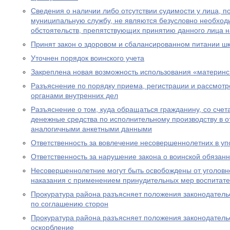
Сведения о наличии либо отсутствии судимости у лица, 
муниципальную службу, не являются безусловно необхо
обстоятельств, препятствующих принятию данного лица 
Принят закон о здоровом и сбалансированном питании ш
Уточнен порядок воинского учета
Закреплена новая возможность использования «материнс
Разъяснение по порядку приема, регистрации и рассмот
органами внутренних дел
Разъяснение о том, куда обращаться гражданину, со счет
денежные средства по исполнительному производству в 
аналогичными анкетными данными
Ответственность за вовлечение несовершеннолетних в уп
Ответственность за нарушение закона о воинской обязан
Несовершеннолетние могут быть освобождены от уголовно
наказания с применением принудительных мер воспитате
Прокуратура района разъясняет положения законодатель
по соглашению сторон
Прокуратура района разъясняет положения законодательс
оскорбление