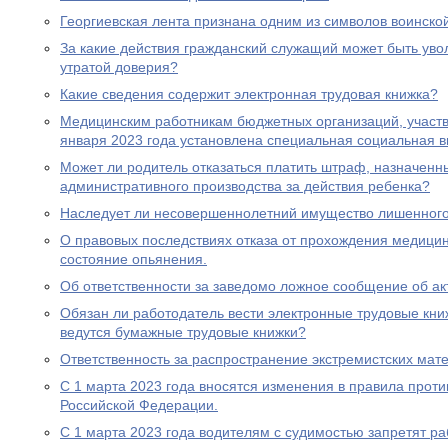
Георгиевская лента признана одним из символов воинско
За какие действия гражданский служащий может быть увол
утратой доверия?
Какие сведения содержит электронная трудовая книжка?
Медицинским работникам бюджетных организаций, участ
января 2023 года установлена специальная социальная в
Может ли родитель отказаться платить штраф, назначенн
административного производства за действия ребенка?
Наследует ли несовершеннолетний имущество лишенного 
О правовых последствиях отказа от прохождения медицин
состояние опьянения.
Об ответственности за заведомо ложное сообщение об ак
Обязан ли работодатель вести электронные трудовые книж
ведутся бумажные трудовые книжки?
Ответственность за распространение экстремистских мат
С 1 марта 2023 года вносятся изменения в правила прот
Российской Федерации.
С 1 марта 2023 года водителям с судимостью запретят раб