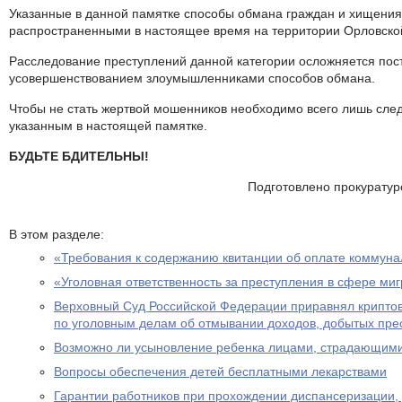
Указанные в данной памятке способы обмана граждан и хищени
распространенными в настоящее время на территории Орловской
Расследование преступлений данной категории осложняется по
усовершенствованием злоумышленниками способов обмана.
Чтобы не стать жертвой мошенников необходимо всего лишь сле
указанным в настоящей памятке.
БУДЬТЕ БДИТЕЛЬНЫ!
Подготовлено прокуратур
В этом разделе:
«Требования к содержанию квитанции об оплате коммуна
«Уголовная ответственность за преступления в сфере ми
Верховный Суд Российской Федерации приравнял крипто
по уголовным делам об отмывании доходов, добытых пре
Возможно ли усыновление ребенка лицами, страдающими
Вопросы обеспечения детей бесплатными лекарствами
Гарантии работников при прохождении диспансеризации,