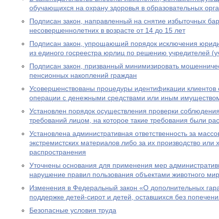
обучающихся на охрану здоровья в образовательных орг
Подписан закон, направленный на снятие избыточных бар
несовершеннолетних в возрасте от 14 до 15 лет
Подписан закон, упрощающий порядок исключения юриди
из единого госреестра юрлиц по решению учредителей (у
Подписан закон, призванный минимизировать мошенничес
пенсионных накоплений граждан
Усовершенствованы процедуры идентификации клиентов 
операции с денежными средствами или иным имущество
Установлен порядок осуществления проверки соблюдени
требований лицом, на которое такие требования были р
Установлена административная ответственность за масс
экстремистских материалов либо за их производство или 
распространения
Уточнены основания для применения мер административн
нарушение правил пользования объектами животного ми
Изменения в Федеральный закон «О дополнительных гар
поддержке детей-сирот и детей, оставшихся без попечен
Безопасные условия труда