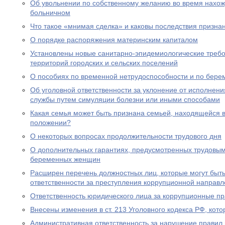
Об увольнении по собственному желанию во время нахожд
больничном
Что такое «мнимая сделка» и каковы последствия призна
О порядке распоряжения материнским капиталом
Установлены новые санитарно-эпидемиологические треб
территорий городских и сельских поселений
О пособиях по временной нетрудоспособности и по бере
Об уголовной ответственности за уклонение от исполнен
службы путем симуляции болезни или иными способами
Какая семья может быть признана семьей, находящейся 
положении?
О некоторых вопросах продолжительности трудового дня
О дополнительных гарантиях, предусмотренных трудовым
беременных женщин
Расширен перечень должностных лиц, которые могут быть
ответственности за преступления коррупционной направл
Ответственность юридического лица за коррупционные п
Внесены изменения в ст. 213 Уголовного кодекса РФ, кото
Административная ответственность за нарушение правил 