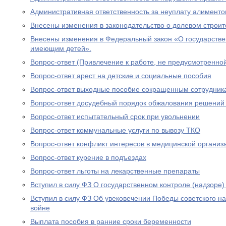
Административная ответственность за неуплату алименто
Внесены изменения в законодательство о долевом строит
Внесены изменения в Федеральный закон «О государстве
имеющим детей».
Вопрос-ответ (Привлечение к работе, не предусмотренно
Вопрос-ответ арест на детские и социальные пособия
Вопрос-ответ выходные пособие сокращенным сотрудник
Вопрос-ответ досудебный порядок обжалования решений
Вопрос-ответ испытательный срок при увольнении
Вопрос-ответ коммунальные услуги по вывозу ТКО
Вопрос-ответ конфликт интересов в медицинской организ
Вопрос-ответ курение в подъездах
Вопрос-ответ льготы на лекарственные препараты
Вступил в силу ФЗ О государственном контроле (надзоре
Вступил в силу ФЗ Об увековечении Победы советского н
войне
Выплата пособия в ранние сроки беременности