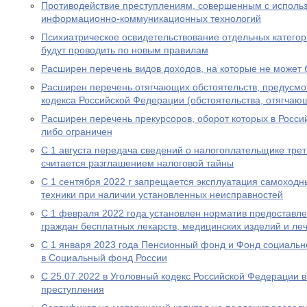
Противодействие преступлениям, совершенным с исполь
информационно-коммуникационных технологий
Психиатрическое освидетельствование отдельных категор
будут проводить по новым правилам
Расширен перечень видов доходов, на которые не может
Расширен перечень отягчающих обстоятельств, предусмот
кодекса Российской Федерации (обстоятельства, отягчаю
Расширен перечень прекурсоров, оборот которых в Росс
либо ограничен
С 1 августа передача сведений о налогоплательщике трет
считается разглашением налоговой тайны
С 1 сентября 2022 г запрещается эксплуатация самоходн
техники при наличии установленных неисправностей
С 1 февраля 2022 года установлен норматив предоставл
граждан бесплатных лекарств, медицинских изделий и ле
С 1 января 2023 года Пенсионный фонд и Фонд социальн
в Социальный фонд России
С 25.07.2022 в Уголовный кодекс Российской Федерации 
преступления