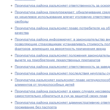
Прокуратура района разъясняет ответственность за оско
Прокуратура района предупреждает: обналичивание средс
их нецелевое использование влечет уголовную ответствен
свободы
Прокуратура района разъясняет право потребителя на о
качества
Прокуратура района информирует: в законодательство в
позволяющие страховщикам устанавливать стоимость пол
факторов, влияющих на вероятность причинения вреда
Прокуратура района разъясняет положения законодатель
вычете на приобретение лекарственных препаратов
Прокуратура района разъясняет ответственность за заве
Прокуратура района разъясняет последствия неуплаты с
Прокуратура разъясняет разъясняет право нетрудоспосо
алиментов от трудоспособных детей
Прокуратура района разъясняет, в каких случаях несове
самостоятельно обратиться в суд за защитой своих прав
Прокуратура района разъясняет административную ответ
проживание без паспорта