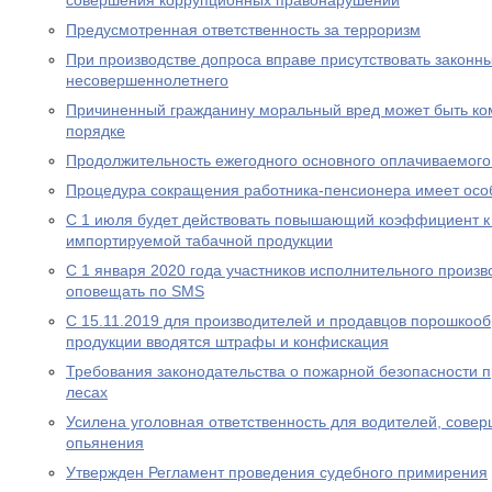
совершения коррупционных правонарушений
Предусмотренная ответственность за терроризм
При производстве допроса вправе присутствовать законн
несовершеннолетнего
Причиненный гражданину моральный вред может быть ко
порядке
Продолжительность ежегодного основного оплачиваемого
Процедура сокращения работника-пенсионера имеет осо
С 1 июля будет действовать повышающий коэффициент к
импортируемой табачной продукции
С 1 января 2020 года участников исполнительного произво
оповещать по SMS
С 15.11.2019 для производителей и продавцов порошкоо
продукции вводятся штрафы и конфискация
Требования законодательства о пожарной безопасности 
лесах
Усилена уголовная ответственность для водителей, сове
опьянения
Утвержден Регламент проведения судебного примирения