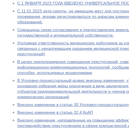
С 1 ЯНВАРЯ 2023 ГОДА ВВЕДЕНО УНИВЕРСАЛЬНОЕ ПО
С 11.01.2023 дети-сироты, не имеющие мест для постоя
проживания, вправе регистрироваться по адресам админ
образований.
Сокращены сроки согласования и предоставления земель
государственной и муниципальной собственности.
Уголовная ответственность медицинских работников за с
связанных с ненадлежащим оказанием медицинской пом
преступлений)
В целях предупреждения совершения преступлений, сов
информационно-коммуникационных технологий, сообщае
способах, используемых мошенниками
В Уголовно-процессуальный кодекс внесены изменения, у
основания избрания меры пресечения в виде заключения
субъектов предпринимательской деятельности и членов о
коммерческих организаций
Внесено изменение в статью 30 Уголовно-процессуальног
Внесено изменение в статью 32.4 КоАП
Внесено изменение, направленные на повышение эффект
противодействию преступлениям в сфере компьютерной