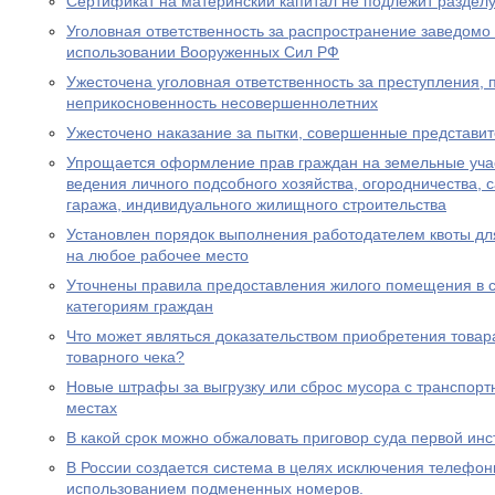
Сертификат на материнский капитал не подлежит разделу
Уголовная ответственность за распространение заведом
использовании Вооруженных Сил РФ
Ужесточена уголовная ответственность за преступления,
неприкосновенность несовершеннолетних
Ужесточено наказание за пытки, совершенные представи
Упрощается оформление прав граждан на земельные уча
ведения личного подсобного хозяйства, огородничества, с
гаража, индивидуального жилищного строительства
Установлен порядок выполнения работодателем квоты дл
на любое рабочее место
Уточнены правила предоставления жилого помещения в 
категориям граждан
Что может являться доказательством приобретения товара
товарного чека?
Новые штрафы за выгрузку или сброс мусора с транспорт
местах
В какой срок можно обжаловать приговор суда первой ин
В России создается система в целях исключения телефон
использованием подмененных номеров.