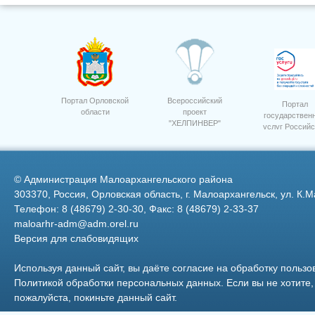
Тычкова Л.А.
Портал Орловской
Всероссийский
Портал
области
проект
государствен
"ХЕЛПИНВЕР"
услуг Российс
Федерации
©
Администрация Малоархангельского района
303370, Россия, Орловская область, г. Малоархангельск, ул. К.М
Телефон: 8 (48679) 2-30-30, Факс: 8 (48679) 2-33-37
maloarhr-adm@adm.orel.ru
Версия для слабовидящих
Фото 6
заместитель главы Зубарева
Людмила Николаевна
Используя данный сайт, вы даёте согласие на обработку пользо
Политикой обработки персональных данных
. Если вы не хотит
пожалуйста, покиньте данный сайт.