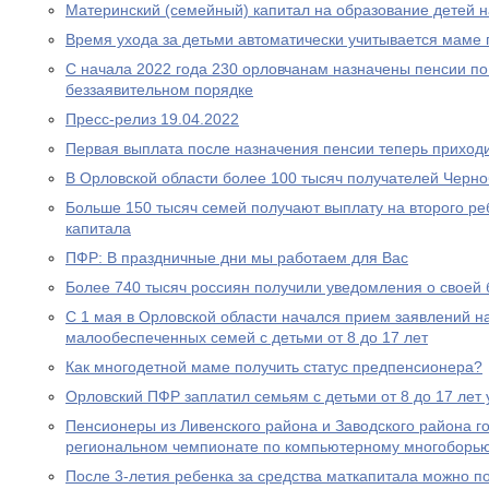
Материнский (семейный) капитал на образование детей 
Время ухода за детьми автоматически учитывается маме
С начала 2022 года 230 орловчанам назначены пенсии по
беззаявительном порядке
Пресс-релиз 19.04.2022
Первая выплата после назначения пенсии теперь приходи
В Орловской области более 100 тысяч получателей Черн
Больше 150 тысяч семей получают выплату на второго ре
капитала
ПФР: В праздничные дни мы работаем для Вас
Более 740 тысяч россиян получили уведомления о своей
С 1 мая в Орловской области начался прием заявлений н
малообеспеченных семей с детьми от 8 до 17 лет
Как многодетной маме получить статус предпенсионера?
Орловский ПФР заплатил семьям с детьми от 8 до 17 лет 
Пенсионеры из Ливенского района и Заводского района г
региональном чемпионате по компьютерному многоборь
После 3-летия ребенка за средства маткапитала можно п