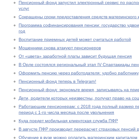
Пенсионный фонд запустил электронный сервис по расп
услуг
Сокращены сроки предоставления средств материнского 
Программа софинансирования пенсии: государство удвоил
год
Воспитание приемных детей может считаться работой
Мошенники снова атакуют пенсионеров
От «цвета» заработной платы зависит будущая пенсия
В Орле состоялся региональный этап IV Спартакиады пе
Оформить пенсию через работодателя: удобно работнику
Пенсионный фонд теперь в Telegram!
Пенсионный фонд: экономьте время, записываясь на при
Дети, родители которых неизвестны, получат право на с
Работающим пенсионерам: с 2018 года полный размер пе
период с 1-го числа месяца после увольнения
Куда поедет мобильная клиентская служба ПФР
В августе ПФР производит перерасчет страховых пенсий
Обучение в вузе можно оплатить материнским капиталом