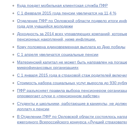
Куда поедет мобильная клиентская служба ПФР
С 1 февраля 2015 года пенсии увеличатся на 11,4 %
Отделение ПФР по Орловской области подвело итоги ин
года для учащейся молодежи
Доходность за 2014 всех управляющих компаний, которы
пенсионных накоплений, ниже инфляции.
Кому положена единовременная выплата ко Дню победы
С 1 апреля увеличатся социальные пенсии
Материнский капитал не может быть направлен на погаше
микрофинансовых организациях
С 1 января 2015 года в страховой стаж родителей включи
Стоимость набора социальных услуг выросла до 930 рубл
ПФР разъясняет правила выбора пенсионером организац
опровергает слухи о «пенсионном рабстве»
Студенты и школьники, работающие в каникулы, не долж
доплату к пенсии
В Отделении ПФР по Орловской области состоялось нагр
ежегодного Всероссийского конкурса «Лучший страховател