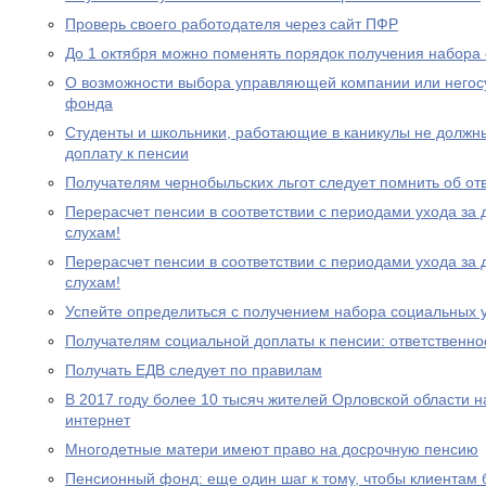
Проверь своего работодателя через сайт ПФР
До 1 октября можно поменять порядок получения набора 
О возможности выбора управляющей компании или негос
фонда
Студенты и школьники, работающие в каникулы не должн
доплату к пенсии
Получателям чернобыльских льгот следует помнить об от
Перерасчет пенсии в соответствии с периодами ухода за 
слухам!
Перерасчет пенсии в соответствии с периодами ухода за 
слухам!
Успейте определиться с получением набора социальных у
Получателям социальной доплаты к пенсии: ответственно
Получать ЕДВ следует по правилам
В 2017 году более 10 тысяч жителей Орловской области 
интернет
Многодетные матери имеют право на досрочную пенсию
Пенсионный фонд: еще один шаг к тому, чтобы клиентам