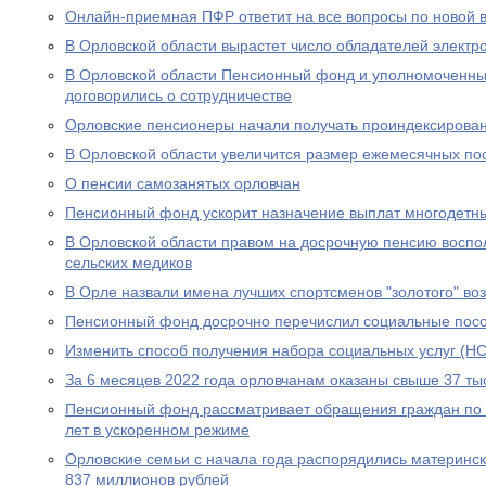
Онлайн-приемная ПФР ответит на все вопросы по новой вы
В Орловской области вырастет число обладателей электр
В Орловской области Пенсионный фонд и уполномоченны
договорились о сотрудничестве
Орловские пенсионеры начали получать проиндексирова
В Орловской области увеличится размер ежемесячных по
О пенсии самозанятых орловчан
Пенсионный фонд ускорит назначение выплат многодетн
В Орловской области правом на досрочную пенсию воспо
сельских медиков
В Орле назвали имена лучших спортсменов "золотого" во
Пенсионный фонд досрочно перечислил социальные посо
Изменить способ получения набора социальных услуг (НС
За 6 месяцев 2022 года орловчанам оказаны свыше 37 тыс
Пенсионный фонд рассматривает обращения граждан по в
лет в ускоренном режиме
Орловские семьи с начала года распорядились материнс
837 миллионов рублей