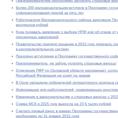
Предпринимателям необходимо заплатить страховые взно
Более 200 малоархангельцев вступили в Программу госу
софинансирования пенсий за пять лет.
Работодатели Малоархангельского района задолжали Пе
миллионов рублей
Куда подавать заявление о выборе НПФ или об отказе о
пенсионных накоплений
Правительство приняло решение в 2015 году передать с
в распределительную систему
Продлено вступление в Программу государственного со
Предприниматель, не забудь уплатить страховые взносы!
Отделение ПФР по Орловской области напоминает: сотр
Российской Федерации не ходят по домам
В Орле наградили победителей литературного конкурса 
Информация для работодателей, привлекающих иностра
Изменения в законодательстве о страховых взносах с 201
Сумма МСК в 2015 году выросла на 23,6 тысяч рублей
Сделать первый взнос в рамках Программы государствен
необходимо до 31 января 2015 года