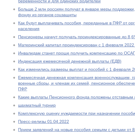
беременности и для одиноких родителей
Больше 2 млн россиян получат в январе меры поддержк
фонду из органов соцзащиты
Как будут выплачивать пособия, переданные в ПФР от ор
населения
Пенсионеры начнут получать проиндексированные до 8,6
Материнский капитал проиндексирован с 1 февраля 2022
Инвалидам станет проще получить компенсацию по ОСА
Индексация ежемесячной денежной выплаты (ЕДВ)
Как изменились размеры выплат и пособий с 1 февраля 2
Ежемесячная денежная компенсация военнослужащим, г
военные сборы, и членам их семей, пенсионное обеспеч
ПФР
Какие выплаты Пенсионного фонда положены отставным 
шахматный турнир
Комплексную оценку нуждаемости при назначении пособ
Пресс-релизы 01.04.2022
Прием заявлений на новые пособия семьям с детьми от 8 