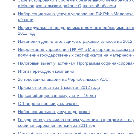
Зарегистрировано в системе обязательного пенсионного 
в Малоархангельском районе Орловской области
Набор социальных услуг в управлении ПФ РФ в Малоарха
области
Индивидуальным предпринимателям нетнеобходимости пр
2011 год
Изменения для плательщиков страховых взносов на 2012 
Информация управления ПФ РФ в Малоархангельском ра
получении государственных сертификатов на материнский
Налоговый вычет участникам Программы софинансирова
Итоги переходной кампании
26 годовщина аварии на Чернобыльской АЭС.
Прием отчетности за 1 квартал 2012 года
Персонифицированному учету – 16 лет
С 1 апреля пенсии увеличатся
Набор социальных услуг подорожал
Государство увеличило взносы участников программы гос
софинансирования пенсии за 2011 год
С жалобами на неправомерный перевод пенсионных нако