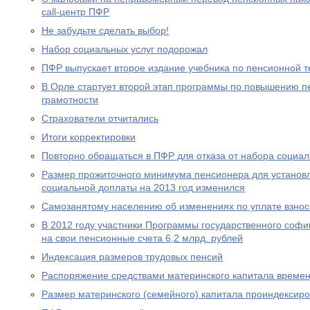
call-центр ПФР
Не забудьте сделать выбор!
Набор социальных услуг подорожал
ПФР выпускает второе издание учебника по пенсионной т
В Орле стартует второй этап программы по повышению п
грамотности
Страхователи отчитались
Итоги корректировки
Повторно обращаться в ПФР для отказа от набора социал
Размер прожиточного минимума пенсионера для устано
социальной доплаты на 2013 год изменился
Самозанятому населению об изменениях по уплате взносо
В 2012 году участники Программы государственного соф
на свои пенсионные счета 6,2 млрд. рублей
Индексация размеров трудовых пенсий
Распоряжение средствами материнского капитала времен
Размер материнского (семейного) капитала проиндексир