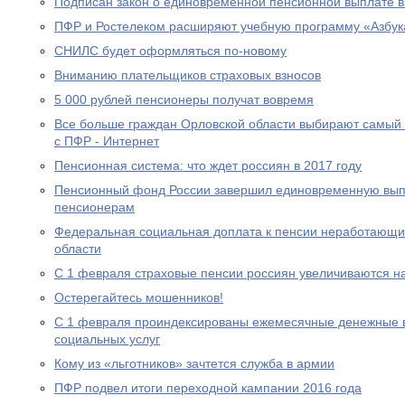
Подписан закон о единовременной пенсионной выплате в
ПФР и Ростелеком расширяют учебную программу «Азбук
СНИЛС будет оформляться по-новому
Вниманию плательщиков страховых взносов
5 000 рублей пенсионеры получат вовремя
Все больше граждан Орловской области выбирают самый
с ПФР - Интернет
Пенсионная система: что ждет россиян в 2017 году
Пенсионный фонд России завершил единовременную выпл
пенсионерам
Федеральная социальная доплата к пенсии неработающи
области
С 1 февраля страховые пенсии россиян увеличиваются н
Остерегайтесь мошенников!
С 1 февраля проиндексированы ежемесячные денежные в
социальных услуг
Кому из «льготников» зачтется служба в армии
ПФР подвел итоги переходной кампании 2016 года