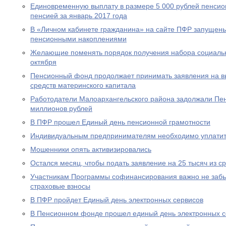
Единовременную выплату в размере 5 000 рублей пенсио
пенсией за январь 2017 года
В «Личном кабинете гражданина» на сайте ПФР запущен
пенсионными накоплениями
Желающие поменять порядок получения набора социальны
октября
Пенсионный фонд продолжает принимать заявления на вы
средств материнского капитала
Работодатели Малоархангельского района задолжали Пе
миллионов рублей
В ПФР прошел Единый день пенсионной грамотности
Индивидуальным предпринимателям необходимо уплатит
Мошенники опять активизировались
Остался месяц, чтобы подать заявление на 25 тысяч из с
Участникам Программы софинансирования важно не забы
страховые взносы
В ПФР пройдет Единый день электронных сервисов
В Пенсионном фонде прошел единый день электронных с