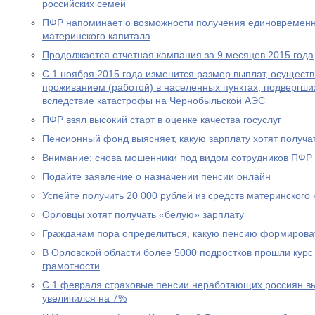
российских семей
ПФР напоминает о возможности получения единовременн
материнского капитала
Продолжается отчетная кампания за 9 месяцев 2015 года
С 1 ноября 2015 года изменится размер выплат, осущест
проживанием (работой) в населенных пунктах, подвергш
вследствие катастрофы на Чернобыльской АЭС
ПФР взял высокий старт в оценке качества госуслуг
Пенсионный фонд выясняет, какую зарплату хотят получа
Внимание: снова мошенники под видом сотрудников ПФР
Подайте заявление о назначении пенсии онлайн
Успейте получить 20 000 рублей из средств материнского
Орловцы хотят получать «белую» зарплату
Гражданам пора определиться, какую пенсию формирова
В Орловской области более 5000 подростков прошли курс
грамотности
С 1 февраля страховые пенсии неработающих россиян в
увеличился на 7%