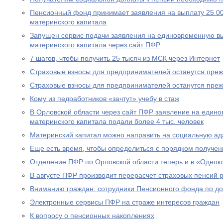
Пенсионный фонд принимает заявления на выплату 25 00
материнского капитала
Запущен сервис подачи заявления на единовременную вы
материнского капитала через сайт ПФР
7 шагов, чтобы получить 25 тысяч из МСК через Интернет
Страховые взносы для предпринимателей останутся пре
Страховые взносы для предпринимателей останутся пре
Кому из педработников «зачтут» учебу в стаж
В Орловской области через сайт ПФР заявление на едино
материнского капитала подали более 4 тыс. человек
Материнский капитал можно направить на социальную а
Еще есть время, чтобы определиться с порядком получен
Отделение ПФР по Орловской области теперь и в «Однок
В августе ПФР производит перерасчет страховых пенсий
Вниманию граждан: сотрудники Пенсионного фонда по до
Электронные сервисы ПФР на страже интересов граждан
К вопросу о пенсионных накоплениях