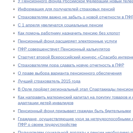
У Пенсионного фонда Российской Федерации новый теле
Информация для получателей страховых пенсий
Страхователям важно не забыть о новой отчетности в ПФ
С 1 апреля увеличатся социальные пенсии
Как помочь работнику назначить пенсию без хлопот
Пенсионный фонд расширяет электронные услуги
ПФР совершенствует Пенсионный калькулятор
Стартует второй Всероссийский конкурс «Спасибо интерн
Страхователям пора сдавать новую отчетность в ПФР
О праве выбора варианта пенсионного обеспечения
Лучший страхователь 2015 года
В Орле пройдет региональный этап Спартакиады пенсион
Как направить материнский капитал на покупку товаров и 
адаптации детей-инвалидов
Пенсионный фонд призывает граждан быть бдительными
Граждане, осуществляющие уход за нетрудоспособными 
ПФР о своем трудоустройстве
Получателям социальной доплаты к пенсии необходимо п