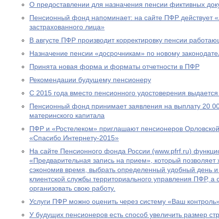
О предоставлении для назначения пенсии фиктивных док
Пенсионный фонд напоминает: на сайте ПФР действует 
застрахованного лица»
В августе ПФР производит корректировку пенсии работа
Назначение пенсии «досрочникам» по новому законодател
Принята новая форма и форматы отчетности в ПФР
Рекомендации будущему пенсионеру
С 2015 года вместо пенсионного удостоверения выдается
Пенсионный фонд принимает заявления на выплату 20 00
материнского капитала
ПФР и «Ростелеком» приглашают пенсионеров Орловской 
«Спасибо Интернету-2015»
На сайте Пенсионного фонда России (www.pfrf.ru) функц
«Предварительная запись на прием», который позволяет 
сэкономив время, выбрать определенный удобный день и
клиентской службы территориального управления ПФР, а
организовать свою работу.
Услуги ПФР можно оценить через систему «Ваш контроль
У будущих пенсионеров есть способ увеличить размер ст