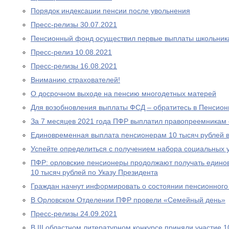
Порядок индексации пенсии после увольнения
Пресс-релизы 30.07.2021
Пенсионный фонд осуществил первые выплаты школьник
Пресс-релиз 10.08.2021
Пресс-релизы 16.08.2021
Вниманию страхователей!
О досрочном выходе на пенсию многодетных матерей
Для возобновления выплаты ФСД – обратитесь в Пенсио
За 7 месяцев 2021 года ПФР выплатил правопреемникам 
Единовременная выплата пенсионерам 10 тысяч рублей в
Успейте определиться с получением набора социальных у
ПФР: орловские пенсионеры продолжают получать едино
10 тысяч рублей по Указу Президента
Граждан начнут информировать о состоянии пенсионного 
В Орловском Отделении ПФР провели «Семейный день»
Пресс-релизы 24.09.2021
В III областном литературном конкурсе приняли участие 