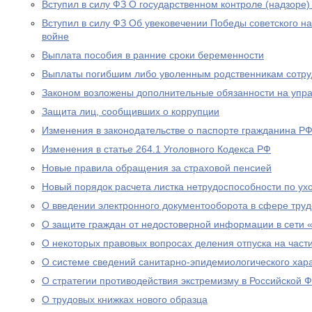
Вступил в силу ФЗ О государственном контроле (надзоре
Вступил в силу ФЗ Об увековечении Победы советского н
войне
Выплата пособия в ранние сроки беременности
Выплаты погибшим либо уволенным родственникам сотру
Законом возложены дополнительные обязанности на уп
Защита лиц, сообщивших о коррупции
Изменения в законодательстве о паспорте гражданина Р
Изменения в статье 264.1 Уголовного Кодекса РФ
Новые правила обращения за страховой пенсией
Новый порядок расчета листка нетрудоспособности по ух
О введении электронного документооборота в сфере тру
О защите граждан от недостоверной информации в сети 
О некоторых правовых вопросах деления отпуска на част
О системе сведений санитарно-эпидемиологического хар
О стратегии противодействия экстремизму в Российской 
О трудовых книжках нового образца