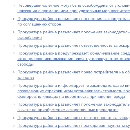
Несовершеннолетние могут быть освобождены от уголовно
наказания с применением принудительных мер воспитате
Прокуратура района разъясняет положения законодатель
по соглашению сторон
Прокуратура района разъясняет положения законодательс
оскорбление
Прокуратура района разъясняет ответственность за оско
Прокуратура района предупреждает: обналичивание средс
их нецелевое использование влечет уголовную ответствен
свободы
Прокуратура района разъясняет право потребителя на о
качества
Прокуратура района информирует: в законодательство в
позволяющие страховщикам устанавливать стоимость пол
факторов, влияющих на вероятность причинения вреда
Прокуратура района разъясняет положения законодатель
вычете на приобретение лекарственных препаратов
Прокуратура района разъясняет ответственность за заве
Прокуратура района разъясняет последствия неуплаты с