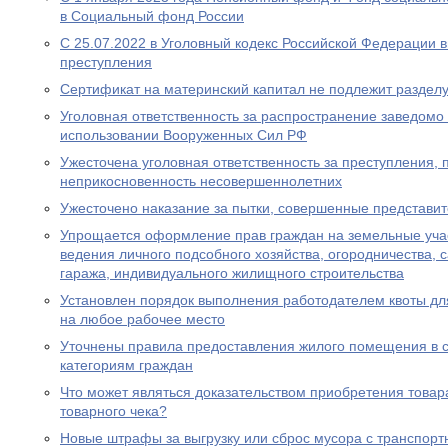
в Социальный фонд России
С 25.07.2022 в Уголовный кодекс Российской Федерации 
преступления
Сертификат на материнский капитал не подлежит разделу
Уголовная ответственность за распространение заведом
использовании Вооруженных Сил РФ
Ужесточена уголовная ответственность за преступления,
неприкосновенность несовершеннолетних
Ужесточено наказание за пытки, совершенные представи
Упрощается оформление прав граждан на земельные уча
ведения личного подсобного хозяйства, огородничества, с
гаража, индивидуального жилищного строительства
Установлен порядок выполнения работодателем квоты дл
на любое рабочее место
Уточнены правила предоставления жилого помещения в 
категориям граждан
Что может являться доказательством приобретения товара
товарного чека?
Новые штрафы за выгрузку или сброс мусора с транспорт