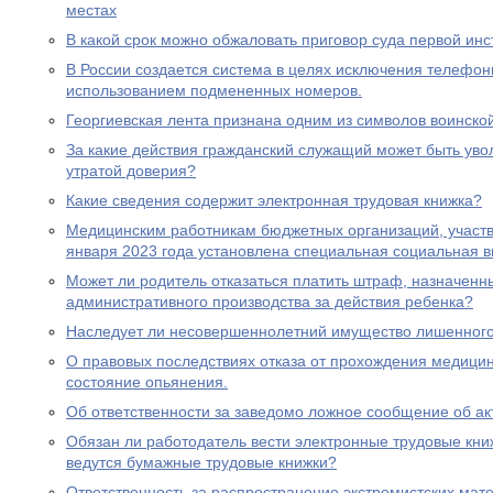
местах
В какой срок можно обжаловать приговор суда первой ин
В России создается система в целях исключения телефон
использованием подмененных номеров.
Георгиевская лента признана одним из символов воинско
За какие действия гражданский служащий может быть увол
утратой доверия?
Какие сведения содержит электронная трудовая книжка?
Медицинским работникам бюджетных организаций, участ
января 2023 года установлена специальная социальная в
Может ли родитель отказаться платить штраф, назначенн
административного производства за действия ребенка?
Наследует ли несовершеннолетний имущество лишенного 
О правовых последствиях отказа от прохождения медицин
состояние опьянения.
Об ответственности за заведомо ложное сообщение об ак
Обязан ли работодатель вести электронные трудовые книж
ведутся бумажные трудовые книжки?
Ответственность за распространение экстремистских мат