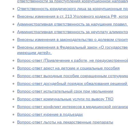
ответственности за преступления коррупционной направл
Ответственность юридического лица за коррупционные п
Внесены изменения в ст. 213 Уголовного кодекса РФ, кото
Административная ответственность за нарушение правил 
Административная ответственность за неуплату алименто
Внесены изменения в законодательство о долевом строит
Внесены изменения в Федеральный закон «О государстве
имеющим детей».
Вопрос-ответ (Привлечение к работе, не предусмотренно
Вопрос-ответ арест на детские и социальные пособия
Вопрос-ответ выходные пособие сокращенным сотрудник
Вопрос-ответ досудебный порядок обжалования решений
Вопрос-ответ испытательный срок при увольнении
Вопрос-ответ коммунальные услуги по вывозу ТКО
Вопрос-ответ конфликт интересов в медицинской организ
Вопрос-ответ курение в подъездах
Вопрос-ответ льготы на лекарственные препараты