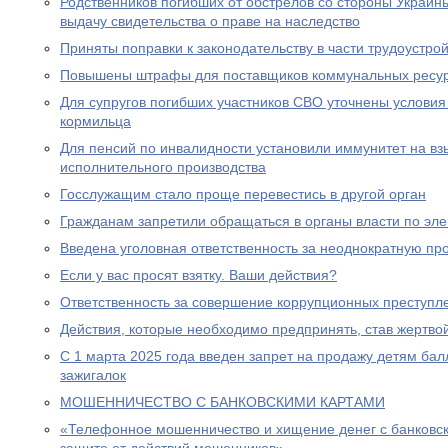
Родственников погибших от обстрелов со стороны Украин
выдачу свидетельства о праве на наследство
Приняты поправки к законодательству в части трудоустро
Повышены штрафы для поставщиков коммунальных ресу
Для супругов погибших участников СВО уточнены условия
кормильца
Для пенсий по инвалидности установили иммунитет на вз
исполнительного производства
Госслужащим стало проще перевестись в другой орган
Гражданам запретили обращаться в органы власти по эле
Введена уголовная ответственность за неоднократную пр
Если у вас просят взятку. Ваши действия?
Ответственность за совершение коррупционных преступл
Действия, которые необходимо предпринять, став жертв
С 1 марта 2025 года введен запрет на продажу детям бал
зажигалок
МОШЕННИЧЕСТВО С БАНКОВСКИМИ КАРТАМИ
«Телефонное мошенничество и хищение денег с банковск