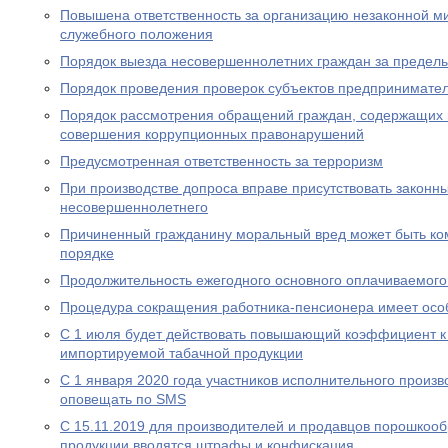
Повышена ответственность за организацию незаконной м
служебного положения
Порядок выезда несовершеннолетних граждан за предел
Порядок проведения проверок субъектов предпринимател
Порядок рассмотрения обращений граждан, содержащих
совершения коррупционных правонарушений
Предусмотренная ответственность за терроризм
При производстве допроса вправе присутствовать законн
несовершеннолетнего
Причиненный гражданину моральный вред может быть ко
порядке
Продолжительность ежегодного основного оплачиваемого
Процедура сокращения работника-пенсионера имеет осо
С 1 июля будет действовать повышающий коэффициент к
импортируемой табачной продукции
С 1 января 2020 года участников исполнительного произво
оповещать по SMS
С 15.11.2019 для производителей и продавцов порошкоо
продукции вводятся штрафы и конфискация