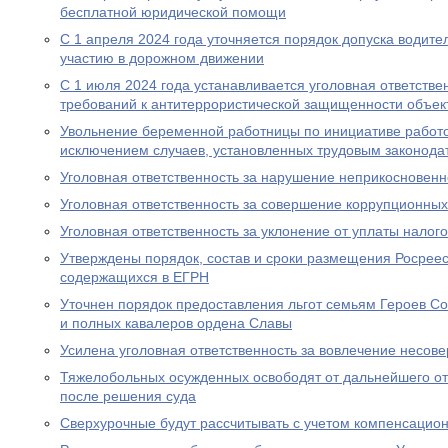
бесплатной юридической помощи
С 1 апреля 2024 года уточняется порядок допуска водите
участию в дорожном движении
С 1 июля 2024 года устанавливается уголовная ответстве
требований к антитеррористической защищенности объект
Увольнение беременной работницы по инициативе работо
исключением случаев, установленных трудовым законода
Уголовная ответственность за нарушение неприкосновен
Уголовная ответственность за совершение коррупционны
Уголовная ответственность за уклонение от уплаты налого
Утверждены порядок, состав и сроки размещения Росрее
содержащихся в ЕГРН
Уточнен порядок предоставления льгот семьям Героев Со
и полных кавалеров ордена Славы
Усилена уголовная ответственность за вовлечение несов
Тяжелобольных осужденных освободят от дальнейшего от
после решения суда
Сверхурочные будут рассчитывать с учетом компенсацио