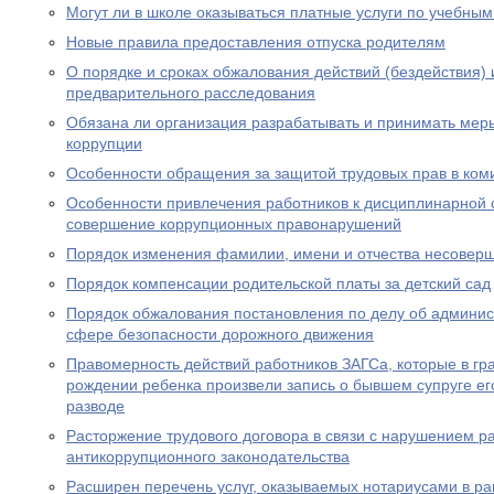
Могут ли в школе оказываться платные услуги по учебны
Новые правила предоставления отпуска родителям
О порядке и сроках обжалования действий (бездействия)
предварительного расследования
Обязана ли организация разрабатывать и принимать ме
коррупции
Особенности обращения за защитой трудовых прав в ком
Особенности привлечения работников к дисциплинарной о
совершение коррупционных правонарушений
Порядок изменения фамилии, имени и отчества несовер
Порядок компенсации родительской платы за детский сад
Порядок обжалования постановления по делу об админи
сфере безопасности дорожного движения
Правомерность действий работников ЗАГСа, которые в гра
рождении ребенка произвели запись о бывшем супруге его
разводе
Расторжение трудового договора в связи с нарушением р
антикоррупционного законодательства
Расширен перечень услуг, оказываемых нотариусами в ра