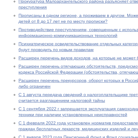
Прокуратура Малоархангельского района разъясняет отв
преступления
Прописаны в одном регионе, а проживаем в другом. Мож
детей от 8 до 17 лет не по месту прописки?
Противодействие преступлениям, совершенным с исполь
информационно-коммуникационных технологий
Психиатрическое освидетельствование отдельных категор
будут проводить по новым правилам
Расширен перечень видов доходов, на которые не может
Расширен перечень отягчающих обстоятельств, предусмот
кодекса Российской Федерации (обстоятельства, отягчаю
Расширен перечень прекурсоров, оборот которых в Росс
либо ограничен
С 1 августа передача сведений о налогоплательщике трет
считается разглашением налоговой тайны
С 1 сентября 2022 г запрещается эксплуатация самоходн
техники при наличии установленных неисправностей
С 1 февраля 2022 года установлен норматив предоставл
граждан бесплатных лекарств, медицинских изделий и ле
С 1 января 2023 года Пенсионный фонд и Фонд социальн