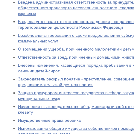
Введена административная ответственность за принудите
общественного транспорта несовершеннолетнего, следу
взрослых
Введена уголовная ответственность за деяния, направле
территориальной целостности Российской Федераци
Возобновлены требования о сроке предоставления субсид
коммунальных услуг
О возмещении ущерба, причиненного малолетними деть
Ответственность за вред, причиненный домашними живо
Внесены изменения, касающиеся порядка пребывания в 
лечении детей-сирот
Законодатель раскрыл понятие «преступление, совершен
предпринимательской деятельности»
Защита прокурором интересов государства в сфере закуп
муниципальных нужд
Изменения в законодательстве об административной отве
клевету
Имущественные права ребенка
Использование общего имущества собственников помеще