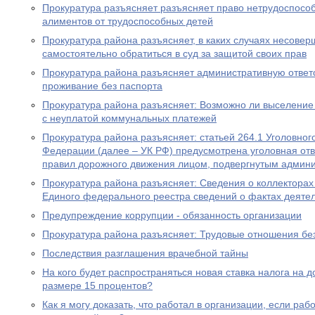
Прокуратура разъясняет разъясняет право нетрудоспосо
алиментов от трудоспособных детей
Прокуратура района разъясняет, в каких случаях несове
самостоятельно обратиться в суд за защитой своих прав
Прокуратура района разъясняет административную ответ
проживание без паспорта
Прокуратура района разъясняет: Возможно ли выселение
с неуплатой коммунальных платежей
Прокуратура района разъясняет: статьей 264.1 Уголовног
Федерации (далее – УК РФ) предусмотрена уголовная отв
правил дорожного движения лицом, подвергнутым админ
Прокуратура района разъясняет: Сведения о коллекторах 
Единого федерального реестра сведений о фактах деяте
Предупреждение коррупции - обязанность организации
Прокуратура района разъясняет: Трудовые отношения без
Последствия разглашения врачебной тайны
На кого будет распространяться новая ставка налога на 
размере 15 процентов?
Как я могу доказать, что работал в организации, если ра