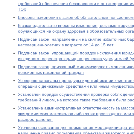
требований обеспечения безопасности и антитеррористи
ТЭК
Внесены изменения в закон об обязательном пенсионном
В законодательство внесены изменения, регламентирую
обучающихся на охрану здоровья в образовательных орг
Подписан закон, направленный на снятие избыточных бар
несовершеннолетних в возрасте от 14 до 15 лет
Подписан закон, упрощающий порядок исключения юриди
из единого госреестра юрлиц по решению учредителей (у
Подписан закон, призванный минимизировать мошенничес
пенсионных накоплений граждан
Усовершенствованы процедуры идентификации клиентов 
операции с денежными средствами или иным имущество
Установлен порядок осуществления проверки соблюдени
требований лицом, на которое такие требования были р
Установлена административная ответственность за масс
экстремистских материалов либо за их производство или 
распространения
Уточнены основания для применения мер административн
нарушение правил пользования объектами животного ми