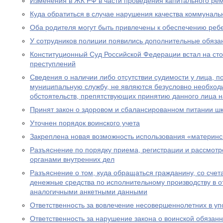
Изменения в ЖК РФ в части проведения капитального ре
Куда обратиться в случае нарушения качества коммуналь
Оба родителя могут быть привлечены к обеспечению реб
У сотрудников полиции появились дополнительные обяза
Конституционный Суд Российской Федерации встал на ст
преступлений
Сведения о наличии либо отсутствии судимости у лица, 
муниципальную службу, не являются безусловно необхо
обстоятельств, препятствующих принятию данного лица 
Принят закон о здоровом и сбалансированном питании ш
Уточнен порядок воинского учета
Закреплена новая возможность использования «материнс
Разъяснение по порядку приема, регистрации и рассмот
органами внутренних дел
Разъяснение о том, куда обращаться гражданину, со счет
денежные средства по исполнительному производству в 
аналогичными анкетными данными
Ответственность за вовлечение несовершеннолетних в уп
Ответственность за нарушение закона о воинской обязан