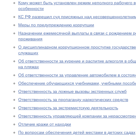
Кому может быть установлен режим неполного рабочего в
особенности
КС РФ разрешил суд присяжных над несовершеннолетни
Меры по предупреждению коррупции
Назначении ежемесячной выплаты в связи с рождением р
проживания
О дисциплинарном коррупционном проступке государств
служащих
Об ответственности за курение и распитие алкоголя в об
на пляжах
Об ответственности за управление автомобилем в состоя
Обеспечение обучающихся учебниками, учебными пособ
Ответственность за ложные вызовы экстренных служб
Ответственность за пропаганду наркотических средств
Ответственность за экстремистскую деятельность
Ответственность управляющей компании за нерассмотре
Отличие кражи от находки
По вопросам обеспечения детей местами в детских садах