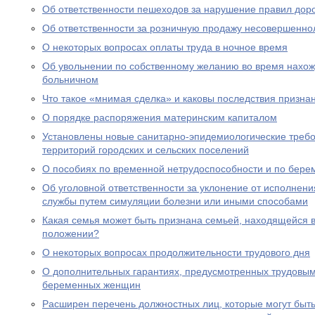
Об ответственности пешеходов за нарушение правил дор
Об ответственности за розничную продажу несовершенно
О некоторых вопросах оплаты труда в ночное время
Об увольнении по собственному желанию во время нахожд
больничном
Что такое «мнимая сделка» и каковы последствия призна
О порядке распоряжения материнским капиталом
Установлены новые санитарно-эпидемиологические треб
территорий городских и сельских поселений
О пособиях по временной нетрудоспособности и по бере
Об уголовной ответственности за уклонение от исполнен
службы путем симуляции болезни или иными способами
Какая семья может быть признана семьей, находящейся 
положении?
О некоторых вопросах продолжительности трудового дня
О дополнительных гарантиях, предусмотренных трудовым
беременных женщин
Расширен перечень должностных лиц, которые могут быть