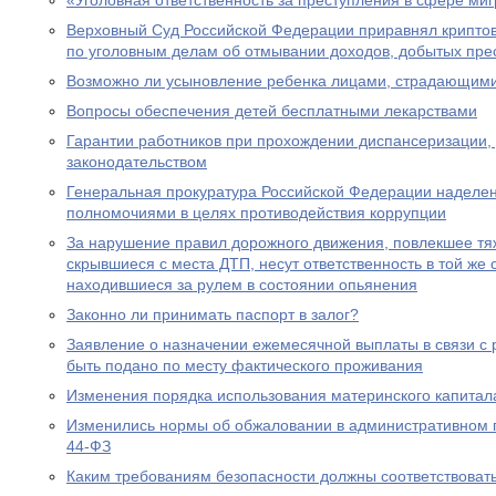
«Уголовная ответственность за преступления в сфере ми
Верховный Суд Российской Федерации приравнял крипто
по уголовным делам об отмывании доходов, добытых пре
Возможно ли усыновление ребенка лицами, страдающими
Вопросы обеспечения детей бесплатными лекарствами
Гарантии работников при прохождении диспансеризации,
законодательством
Генеральная прокуратура Российской Федерации наделе
полномочиями в целях противодействия коррупции
За нарушение правил дорожного движения, повлекшее тяж
скрывшиеся с места ДТП, несут ответственность в той же с
находившиеся за рулем в состоянии опьянения
Законно ли принимать паспорт в залог?
Заявление о назначении ежемесячной выплаты в связи с
быть подано по месту фактического проживания
Изменения порядка использования материнского капитал
Изменились нормы об обжаловании в административном
44-ФЗ
Каким требованиям безопасности должны соответствоват