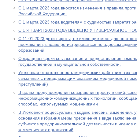
С 1 марта 2023 года вносятся изменения в правила прот
Российской Федерации.
С 1 марта 2023 года водителям с судимостью запретят раб
С 1 ЯНВАРЯ 2023 ГОДА ВВЕДЕНО УНИВЕРСАЛЬНОЕ ПО
С 11.01.2023 дети-сироты, не имеющие мест для постоя
проживания, вправе регистрироваться по адресам админ
образований.
Сокращены сроки согласования и предоставления земель
государственной и муниципальной собственности.
Уголовная ответственность медицинских работников за с
связанных с ненадлежащим оказанием медицинской пом
преступлений)
В целях предупреждения совершения преступлений, сов
информационно-коммуникационных технологий, сообщае
способах, используемых мошенниками
В Уголовно-процессуальный кодекс внесены изменения, у
основания избрания меры пресечения в виде заключения
субъектов предпринимательской деятельности и членов о
коммерческих организаций