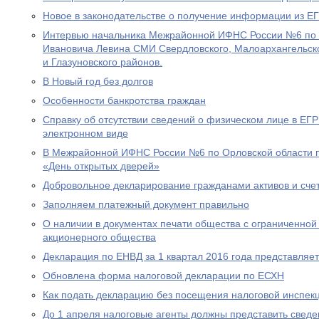
Новое в законодательстве о получение информации из 
Интервью начальника Межрайонной ИФНС России №6 по 
Ивановича Левина СМИ Свердловского, Малоархангельско
и Глазуновского районов.
В Новый год без долгов
Особенности банкротства граждан
Справку об отсутствии сведений о физическом лице в ЕГ
электронном виде
В Межрайонной ИФНС России №6 по Орловской области п
«День открытых дверей»
Добровольное декларирование гражданами активов и сче
Заполняем платежный документ правильно
О наличии в документах печати общества с ограниченной
акционерного общества
Декларация по ЕНВД за 1 квартал 2016 года представляе
Обновлена форма налоговой декларации по ЕСХН
Как подать декларацию без посещения налоговой инспек
До 1 апреля налоговые агенты должны представить сведе