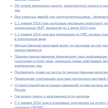
Об уплате земельного налога, транспортного налога и на
лиц
Дни открытых дверей для налогоплательщиков – физическ
С 1 января 2014 года налоговые инспекции перестанут п
подписанные ЭЦП, выданной до 1 июля 2013 года
С 1 января 2014 года все декларации по НДС должны пре
в электронном виде
Имущественный налоговый вычет по расходам за счет мат
предоставляется
Порядок предоставления физическому лицу информации о
(участнике) и (или) лице, имеющем право действовать бе
юридических лиц
Подтвердить право на льготы по имущественным налогам
Применение платежными агентами контрольно-кассовой 
О предстоящей регистрации изменений устава юрлица мо
России
Где можно узнать о задолженности по налогам
С 1 января 2014 года в платежных поручениях на уплату 
указывать ОКТМО