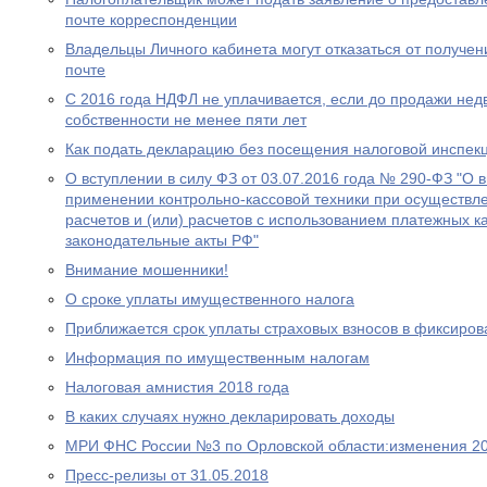
почте корреспонденции
Владельцы Личного кабинета могут отказаться от получе
почте
С 2016 года НДФЛ не уплачивается, если до продажи нед
собственности не менее пяти лет
Как подать декларацию без посещения налоговой инспек
О вступлении в силу ФЗ от 03.07.2016 года № 290-ФЗ "О 
применении контрольно-кассовой техники при осуществл
расчетов и (или) расчетов с использованием платежных к
законодательные акты РФ"
Внимание мошенники!
О сроке уплаты имущественного налога
Приближается срок уплаты страховых взносов в фиксиро
Информация по имущественным налогам
Налоговая амнистия 2018 года
В каких случаях нужно декларировать доходы
МРИ ФНС России №3 по Орловской области:изменения 20
Пресс-релизы от 31.05.2018