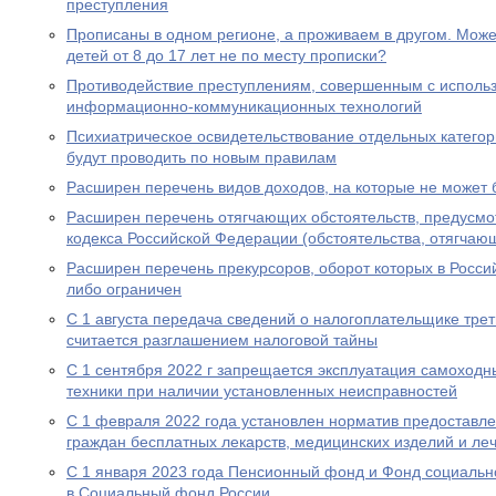
преступления
Прописаны в одном регионе, а проживаем в другом. Мож
детей от 8 до 17 лет не по месту прописки?
Противодействие преступлениям, совершенным с исполь
информационно-коммуникационных технологий
Психиатрическое освидетельствование отдельных категор
будут проводить по новым правилам
Расширен перечень видов доходов, на которые не может
Расширен перечень отягчающих обстоятельств, предусмот
кодекса Российской Федерации (обстоятельства, отягчаю
Расширен перечень прекурсоров, оборот которых в Росс
либо ограничен
С 1 августа передача сведений о налогоплательщике трет
считается разглашением налоговой тайны
С 1 сентября 2022 г запрещается эксплуатация самоходн
техники при наличии установленных неисправностей
С 1 февраля 2022 года установлен норматив предоставл
граждан бесплатных лекарств, медицинских изделий и ле
С 1 января 2023 года Пенсионный фонд и Фонд социальн
в Социальный фонд России