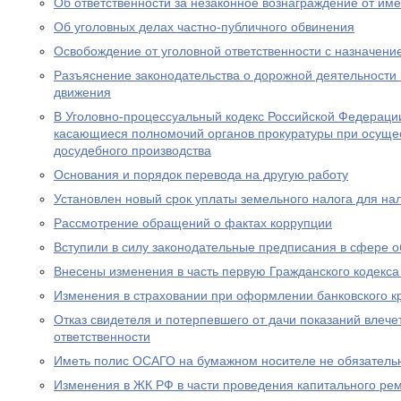
Об ответственности за незаконное вознаграждение от им
Об уголовных делах частно-публичного обвинения
Освобождение от уголовной ответственности с назначен
Разъяснение законодательства о дорожной деятельности 
движения
В Уголовно-процессуальный кодекс Российской Федераци
касающиеся полномочий органов прокуратуры при осущес
досудебного производства
Основания и порядок перевода на другую работу
Установлен новый срок уплаты земельного налога для н
Рассмотрение обращений о фактах коррупции
Вступили в силу законодательные предписания в сфере 
Внесены изменения в часть первую Гражданского кодекс
Изменения в страховании при оформлении банковского к
Отказ свидетеля и потерпевшего от дачи показаний влече
ответственности
Иметь полис ОСАГО на бумажном носителе не обязатель
Изменения в ЖК РФ в части проведения капитального ре