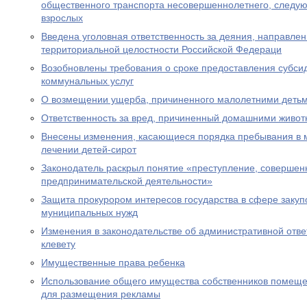
общественного транспорта несовершеннолетнего, следу
взрослых
Введена уголовная ответственность за деяния, направле
территориальной целостности Российской Федераци
Возобновлены требования о сроке предоставления субсид
коммунальных услуг
О возмещении ущерба, причиненного малолетними деть
Ответственность за вред, причиненный домашними живо
Внесены изменения, касающиеся порядка пребывания в 
лечении детей-сирот
Законодатель раскрыл понятие «преступление, совершен
предпринимательской деятельности»
Защита прокурором интересов государства в сфере закуп
муниципальных нужд
Изменения в законодательстве об административной отве
клевету
Имущественные права ребенка
Использование общего имущества собственников помеще
для размещения рекламы