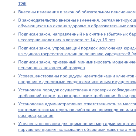
ТЭК
Внесены изменения в закон об обязательном пенсионном
В законодательство внесены изменения, регламентирую
обучающихся на охрану здоровья в образовательных орг
Подписан закон, направленный на снятие избыточных бар
несовершеннолетних в возрасте от 14 до 15 лет
Подписан закон, упрощающий порядок исключения юриди
из единого госреестра юрлиц по решению учредителей (у
Подписан закон, призванный минимизировать мошенничес
пенсионных накоплений граждан
Усовершенствованы процедуры идентификации клиентов 
операции с денежными средствами или иным имущество
Установлен порядок осуществления проверки соблюдени
требований лицом, на которое такие требования были р
Установлена административная ответственность за масс
экстремистских материалов либо за их производство или 
распространения
Уточнены основания для применения мер административн
нарушение правил пользования объектами животного ми