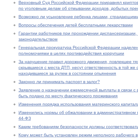
Верховный Суд Российской Федерации приравнял крипто
по уголовным делам об отмывании доходов, добытых пре
Возможно ли усыновление ребенка лицами, страдающими
Вопросы обеспечения детей бесплатными лекарствами
Гарантии работников при прохождении диспансеризации,
законодательством
Генеральная прокуратура Российской Федерации наделе
полномочиями в целях противодействия коррупции
За нарушение правил дорожного движения, повлекшее тяж
скрывшиеся с места ДТП, несут ответственность в той же с
находившиеся за рулем в состоянии опьянения
Законно ли принимать паспорт в залог?
Заявление о назначении ежемесячной выплаты в связи с
быть подано по месту фактического проживания
Изменения порядка использования материнского капитал
Изменились нормы об обжаловании в административном
44-ФЗ
Каким требованиям безопасности должны соответствоват
Кому может быть установлен режим неполного рабочего в