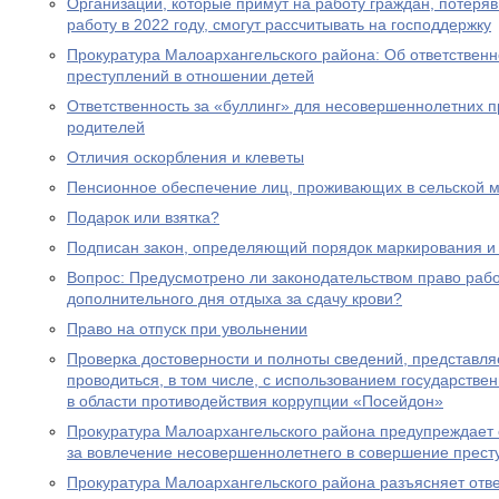
Организации, которые примут на работу граждан, потеря
работу в 2022 году, смогут рассчитывать на господдержку
Прокуратура Малоархангельского района: Об ответственн
преступлений в отношении детей
Ответственность за «буллинг» для несовершеннолетних 
родителей
Отличия оскорбления и клеветы
Пенсионное обеспечение лиц, проживающих в сельской м
Подарок или взятка?
Подписан закон, определяющий порядок маркирования и 
Вопрос: Предусмотрено ли законодательством право раб
дополнительного дня отдыха за сдачу крови?
Право на отпуск при увольнении
Проверка достоверности и полноты сведений, представл
проводиться, в том числе, с использованием государст
в области противодействия коррупции «Посейдон»
Прокуратура Малоархангельского района предупреждает 
за вовлечение несовершеннолетнего в совершение прест
Прокуратура Малоархангельского района разъясняет отв