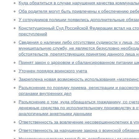
Куда обратиться в случае нарушения качества коммуналь
Оба родителя могут быть привлечены к обеспечению реб
У сотрудников полиции появились дополнительные обяза
Конституционный Суд Российской Федерации встал на ст
преступлений
Сведения о наличии либо отсутствии судимости у лица, 
муниципальную службу, не являются безусловно необхо
обстоятельств, препятствующих принятию данного лица 
Принят закон о здоровом и сбалансированном питании ш
Уточнен порядок воинского учета
Закреплена новая возможность использования «материнс
Разъяснение по порядку приема, регистрации и рассмот
органами внутренних дел
Разъяснение о том, куда обращаться гражданину, со счет
денежные средства по исполнительному производству в 
аналогичными анкетными данными
Ответственность за вовлечение несовершеннолетних в уп
Ответственность за нарушение закона о воинской обязан
Несовершеннолетние могут быть освобождены от уголовно