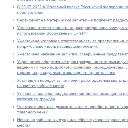
С 25.07.2022 в Уголовный кодекс Российской Федерации 
преступления
Сертификат на материнский капитал не подлежит разделу
Уголовная ответственность за распространение заведом
использовании Вооруженных Сил РФ
Ужесточена уголовная ответственность за преступления,
неприкосновенность несовершеннолетних
Ужесточено наказание за пытки, совершенные представи
Упрощается оформление прав граждан на земельные уча
ведения личного подсобного хозяйства, огородничества, с
гаража, индивидуального жилищного строительства
Установлен порядок выполнения работодателем квоты дл
на любое рабочее место
Уточнены правила предоставления жилого помещения в 
категориям граждан
Что может являться доказательством приобретения товара
товарного чека?
Новые штрафы за выгрузку или сброс мусора с транспорт
местах