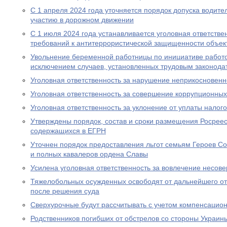
С 1 апреля 2024 года уточняется порядок допуска водите
участию в дорожном движении
С 1 июля 2024 года устанавливается уголовная ответстве
требований к антитеррористической защищенности объект
Увольнение беременной работницы по инициативе работо
исключением случаев, установленных трудовым законода
Уголовная ответственность за нарушение неприкосновен
Уголовная ответственность за совершение коррупционны
Уголовная ответственность за уклонение от уплаты налого
Утверждены порядок, состав и сроки размещения Росрее
содержащихся в ЕГРН
Уточнен порядок предоставления льгот семьям Героев Со
и полных кавалеров ордена Славы
Усилена уголовная ответственность за вовлечение несов
Тяжелобольных осужденных освободят от дальнейшего от
после решения суда
Сверхурочные будут рассчитывать с учетом компенсацио
Родственников погибших от обстрелов со стороны Украин