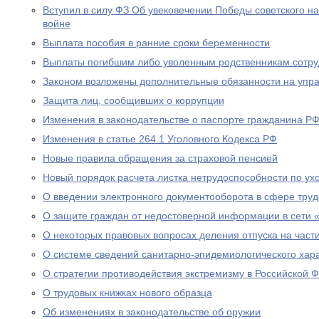
Вступил в силу ФЗ Об увековечении Победы советского н
войне
Выплата пособия в ранние сроки беременности
Выплаты погибшим либо уволенным родственникам сотру
Законом возложены дополнительные обязанности на уп
Защита лиц, сообщивших о коррупции
Изменения в законодательстве о паспорте гражданина Р
Изменения в статье 264.1 Уголовного Кодекса РФ
Новые правила обращения за страховой пенсией
Новый порядок расчета листка нетрудоспособности по ух
О введении электронного документооборота в сфере тру
О защите граждан от недостоверной информации в сети 
О некоторых правовых вопросах деления отпуска на част
О системе сведений санитарно-эпидемиологического хар
О стратегии противодействия экстремизму в Российской 
О трудовых книжках нового образца
Об изменениях в законодательстве об оружии