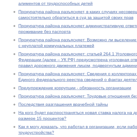
алиментов от трудоспособных детей
Прокуратура района разъясняет, в каких случаях несове
самостоятельно обратиться в суд за защитой своих прав
Прокуратура района разъясняет административную ответ
проживание без паспорта
Прокуратура района разъясняет: Возможно ли выселение
с неуплатой коммунальных платежей
Прокуратура района разъясняет: статьей 264.1 Уголовног
Федерации (далее – УК РФ) предусмотрена уголовная отв
правил дорожного движения лицом, подвергнутым админ
Прокуратура района разъясняет: Сведения о коллекторах 
Единого федерального реестра сведений о фактах деяте
Предупреждение коррупции - обязанность организации
Прокуратура района разъясняет: Трудовые отношения без
Последствия разглашения врачебной тайны
На кого будет распространяться новая ставка налога на 
размере 15 процентов?
Как я могу доказать, что работал в организации, если ра
трудоустройства?