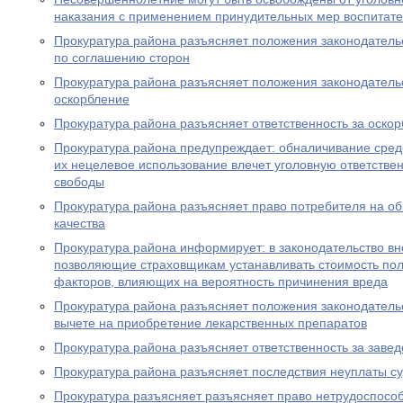
наказания с применением принудительных мер воспитате
Прокуратура района разъясняет положения законодатель
по соглашению сторон
Прокуратура района разъясняет положения законодательс
оскорбление
Прокуратура района разъясняет ответственность за оско
Прокуратура района предупреждает: обналичивание средс
их нецелевое использование влечет уголовную ответствен
свободы
Прокуратура района разъясняет право потребителя на о
качества
Прокуратура района информирует: в законодательство в
позволяющие страховщикам устанавливать стоимость пол
факторов, влияющих на вероятность причинения вреда
Прокуратура района разъясняет положения законодатель
вычете на приобретение лекарственных препаратов
Прокуратура района разъясняет ответственность за заве
Прокуратура района разъясняет последствия неуплаты с
Прокуратура разъясняет разъясняет право нетрудоспосо