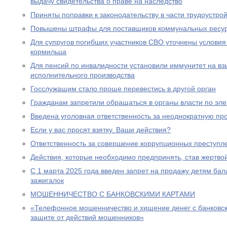
выдачу свидетельства о праве на наследство
Приняты поправки к законодательству в части трудоустро
Повышены штрафы для поставщиков коммунальных ресу
Для супругов погибших участников СВО уточнены условия
кормильца
Для пенсий по инвалидности установили иммунитет на вз
исполнительного производства
Госслужащим стало проще перевестись в другой орган
Гражданам запретили обращаться в органы власти по эле
Введена уголовная ответственность за неоднократную пр
Если у вас просят взятку. Ваши действия?
Ответственность за совершение коррупционных преступл
Действия, которые необходимо предпринять, став жертв
С 1 марта 2025 года введен запрет на продажу детям бал
зажигалок
МОШЕННИЧЕСТВО С БАНКОВСКИМИ КАРТАМИ
«Телефонное мошенничество и хищение денег с банковск
защите от действий мошенников»