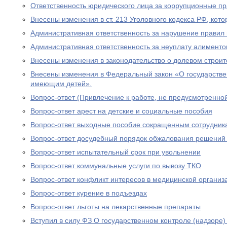
Ответственность юридического лица за коррупционные п
Внесены изменения в ст. 213 Уголовного кодекса РФ, кото
Административная ответственность за нарушение правил 
Административная ответственность за неуплату алименто
Внесены изменения в законодательство о долевом строит
Внесены изменения в Федеральный закон «О государстве
имеющим детей».
Вопрос-ответ (Привлечение к работе, не предусмотренно
Вопрос-ответ арест на детские и социальные пособия
Вопрос-ответ выходные пособие сокращенным сотрудник
Вопрос-ответ досудебный порядок обжалования решений
Вопрос-ответ испытательный срок при увольнении
Вопрос-ответ коммунальные услуги по вывозу ТКО
Вопрос-ответ конфликт интересов в медицинской организ
Вопрос-ответ курение в подъездах
Вопрос-ответ льготы на лекарственные препараты
Вступил в силу ФЗ О государственном контроле (надзоре