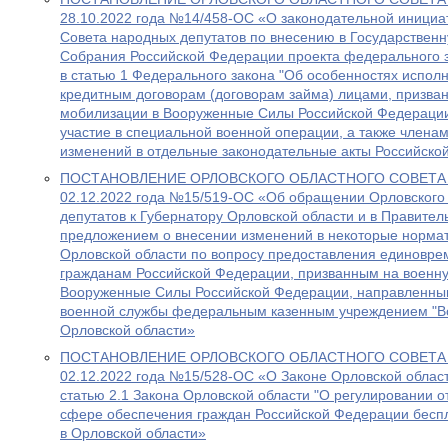
28.10.2022 года №14/458-ОС «О законодательной инициа
Совета народных депутатов по внесению в Государствен
Собрания Российской Федерации проекта федерального 
в статью 1 Федерального закона "Об особенностях испол
кредитным договорам (договорам займа) лицами, призва
мобилизации в Вооруженные Силы Российской Федераци
участие в специальной военной операции, а также членам
изменений в отдельные законодательные акты Российско
ПОСТАНОВЛЕНИЕ ОРЛОВСКОГО ОБЛАСТНОГО СОВЕТА 
02.12.2022 года №15/519-ОС «Об обращении Орловского 
депутатов к Губернатору Орловской области и в Правител
предложением о внесении изменений в некоторые норма
Орловской области по вопросу предоставления единовр
гражданам Российской Федерации, призванным на военну
Вооруженные Силы Российской Федерации, направленным
военной службы федеральным казенным учреждением "В
Орловской области»
ПОСТАНОВЛЕНИЕ ОРЛОВСКОГО ОБЛАСТНОГО СОВЕТА 
02.12.2022 года №15/528-ОС «О Законе Орловской област
статью 2.1 Закона Орловской области "О регулировании 
сфере обеспечения граждан Российской Федерации бес
в Орловской области»