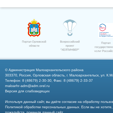
Портал Орловской
Всероссийский
Портал
области
проект
государствен
"ХЕЛПИНВЕР"
услуг Российс
1
Администрация города
Малоархангельска
Федерации
©
Администрация Малоархангельского района
303370, Россия, Орловская область, г. Малоархангельск, ул. К.М
Телефон: 8 (48679) 2-30-30, Факс: 8 (48679) 2-33-37
maloarhr-adm@adm.orel.ru
Версия для слабовидящих
1
Кинотеатр Колос
Используя данный сайт, вы даёте согласие на обработку пользо
Политикой обработки персональных данных
. Если вы не хотит
пожалуйста, покиньте данный сайт.