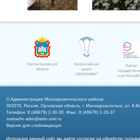
Портал Орловской
Всероссийский
Портал
области
проект
государствен
"ХЕЛПИНВЕР"
услуг Российс
Федерации
©
Администрация Малоархангельского района
303370, Россия, Орловская область, г. Малоархангельск, ул. К.М
Телефон: 8 (48679) 2-30-30, Факс: 8 (48679) 2-33-37
maloarhr-adm@adm.orel.ru
Версия для слабовидящих
10 лет Россельхозбанк.
Используя данный сайт, вы даёте согласие на обработку пользо