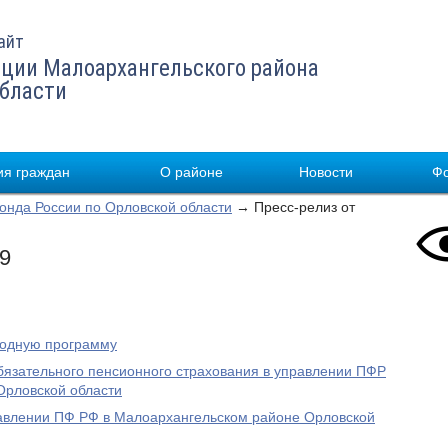
айт
ции Малоархангельского района
области
я граждан
О районе
Новости
Ф
нда России по Орловской области
→ Пресс-релиз от
19
родную программу
бязательного пенсионного страхования в управлении ПФР
Орловской области
равлении ПФ РФ в Малоархангельском районе Орловской