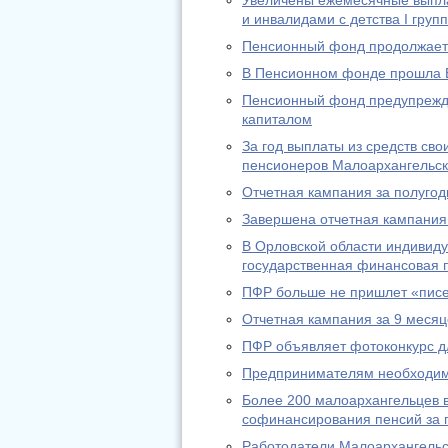
Увеличены ежемесячные выпл
и инвалидами с детства I груп
Пенсионный фонд продолжает 
В Пенсионном фонде прошла 
Пенсионный фонд предупрежда
капиталом
За год выплаты из средств св
пенсионеров Малоархангельск
Отчетная кампания за полугод
Завершена отчетная кампания 
В Орловской области индивид
государственная финансовая п
ПФР больше не пришлет «писе
Отчетная кампания за 9 месяц
ПФР объявляет фотоконкурс д
Предпринимателям необходимо
Более 200 малоархангельцев в
софинансирования пенсий за п
Работодатели Малоархангельс