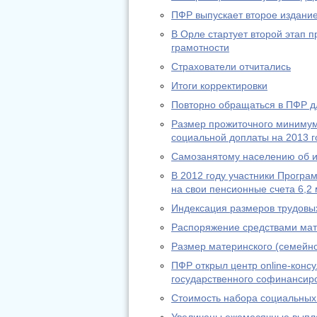
ПФР выпускает второе издание
В Орле стартует второй этап
грамотности
Страхователи отчитались
Итоги корректировки
Повторно обращаться в ПФР дл
Размер прожиточного минимум
социальной доплаты на 2013 г
Самозанятому населению об из
В 2012 году участники Програ
на свои пенсионные счета 6,2 
Индексация размеров трудовы
Распоряжение средствами мат
Размер материнского (семейно
ПФР открыл центр online-конс
государственного софинансир
Стоимость набора социальных 