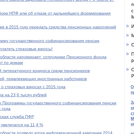
п
с
ыборе НПФ или об отказе от дальнейшего формирования
М
И
е в 2015 году передать средства пенсионных накоплений
М
амму государственного софинансирования пенсии
С
платить страховые взносы!
П
области напоминает: сотрудники Пенсионного фонда
р
ят по домам
О
 литературного конкурса среди пенсионеров
Р
ей, привлекающих иностранных работников
о страховых взносах с 2015 года
О
п
а на 23,6 тысяч рублей
З
ах Программы государственного софинансирования пенсии
о
 года
с
тская служба ПФР
М
о
 увеличатся на 11,4 %
области подвело итоги информационной кампании 2014