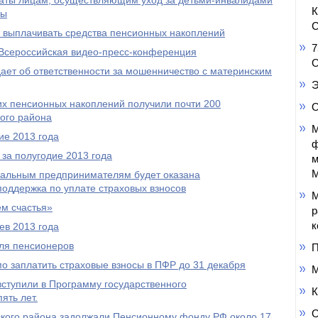
аты лицам, осуществляющим уход за детьми-инвалидами
пы
С
выплачивать средства пенсионных накоплений
7
Всероссийская видео-пресс-конференция
О
ет об ответственности за мошенничество с материнским
Э
оих пенсионных накоплений получили почти 200
О
ого района
М
ие 2013 года
ф
за полугодие 2013 года
м
М
уальным предпринимателям будет оказана
оддержка по уплате страховых взносов
М
м счастья»
р
к
ев 2013 года
ля пенсионеров
П
 заплатить страховые взносы в ПФР до 31 декабря
М
ступили в Программу государственного
К
ять лет.
О
кого района задолжали Пенсионному фонду РФ около 17