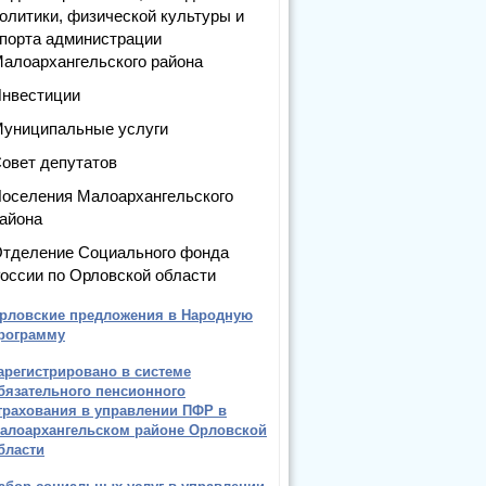
олитики, физической культуры и
порта администрации
алоархангельского района
нвестиции
униципальные услуги
овет депутатов
оселения Малоархангельского
айона
тделение Социального фонда
оссии по Орловской области
рловские предложения в Народную
рограмму
арегистрировано в системе
бязательного пенсионного
трахования в управлении ПФР в
алоархангельском районе Орловской
бласти