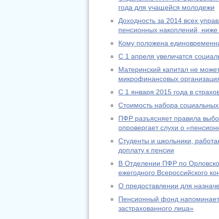
года для учащейся молодежи
Доходность за 2014 всех упр
пенсионных накоплений, ниже
Кому положена единовременн
С 1 апреля увеличатся социа
Материнский капитал не может
микрофинансовых организаци
С 1 января 2015 года в страх
Стоимость набора социальных 
ПФР разъясняет правила выбо
опровергает слухи о «пенсион
Студенты и школьники, работа
доплату к пенсии
В Отделении ПФР по Орловско
ежегодного Всероссийского ко
О предоставлении для назнач
Пенсионный фонд напоминает:
застрахованного лица»