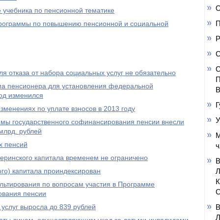
О
 учебника по пенсионной тематике
П
 программы по повышению пенсионной и социальной
Р
С
С
я отказа от набора социальных услуг не обязательно
П
а пенсионера для установления федеральной
В
од изменился
Г
менениях по уплате взносов в 2013 году
У
ммы государственного софинансирования пенсии внесли
млрд. рублей
М
х пенсий
ч
еринского капитала временем не ограничено
го) капитала проиндексирован
ультирования по вопросам участия в Программе
С
ования пенсии
услуг выросла до 839 рублей