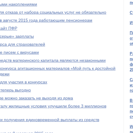
п
ыми накоплениями
я отказа от набора социальных услуг не обязательно
С
 в августе 2015 года работающим пенсионерам
И
сайт ПФР
П
серые» зарплаты
о
о
рса для страхователей
е писем с вирусами
Р
п
редств материнского капитала являются незаконными
ф
онкурса агитационных материалов «Мой путь к достойной
2
одежи
С
ля участия в конкурсах
и
 теперь выгодно
г
е можно заказать не выходя из дома
В
талу жилищные условия улучшили более 3 миллионов
г
п
с
и получения единовременной выплаты из средств
И
п