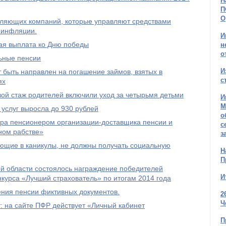
Н
П
О
авляющих компаний, которые управляют средствами
 инфляции.
И
ая выплата ко Дню победы
н
о
льные пенсии
И
 быть направлен на погашение займов, взятых в
с
ях
овой стаж родителей включили уход за четырьмя детьми
И
М
услуг выросла до 930 рублей
о
ра пенсионером организации-доставщика пенсии и
с
ном рабстве»
з
ющие в каникулы, не должны получать социальную
Н
П
й области состоялось награждение победителей
И
нкурса «Лучший страхователь» по итогам 2014 года
ения пенсии фиктивных документов.
2
Ч
 на сайте ПФР действует «Личный кабинет
П