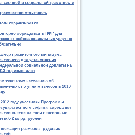
енсионной и социальной грамотности
трахователи отчитались
тоги корректировки
овторно обращаться в ПФР для
тказа от набора социальных услуг не
бязательно
азмер прожиточного минимума
енсионера для установления
едеральной социальной доплаты на
013 год изменился
амозанятому населению об
зменениях по уплате взносов в 2013
оду
 2012 году участники Программы
осударственного софинансирования
енсии внесли на свои пенсионные
чета 6,2 млрд. рублей
ндексация размеров трудовых
енсий