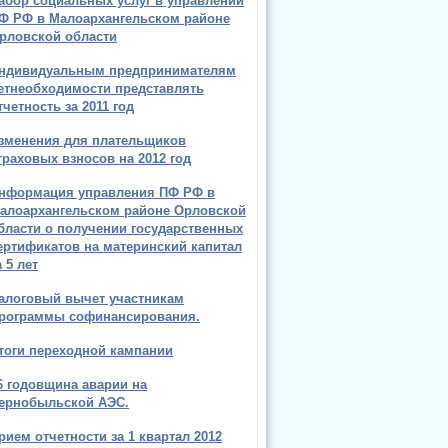
абор социальных услуг в управлении
Ф РФ в Малоархангельском районе
рловской области
ндивидуальным предпринимателям
етнеобходимости представлять
тчетность за 2011 год
зменения для плательщиков
траховых взносов на 2012 год
нформация управления ПФ РФ в
алоархангельском районе Орловской
бласти о получении государственных
ертификатов на материнский капитал
а 5 лет
алоговый вычет участникам
рограммы софинансирования.
тоги переходной кампании
6 годовщина аварии на
ернобыльской АЭС.
рием отчетности за 1 квартал 2012