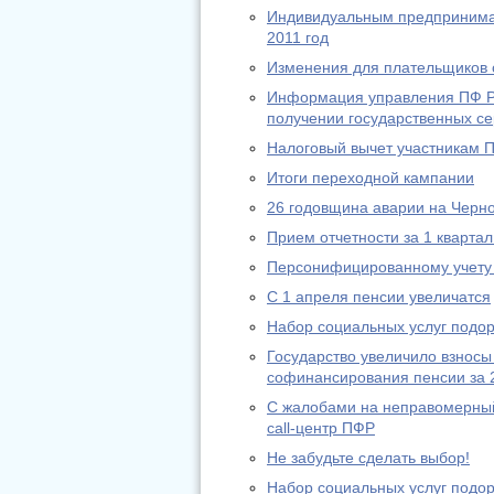
Индивидуальным предпринимат
2011 год
Изменения для плательщиков с
Информация управления ПФ РФ
получении государственных се
Налоговый вычет участникам 
Итоги переходной кампании
26 годовщина аварии на Черн
Прием отчетности за 1 квартал
Персонифицированному учету 
С 1 апреля пенсии увеличатся
Набор социальных услуг подо
Государство увеличило взносы
софинансирования пенсии за 
С жалобами на неправомерный
call-центр ПФР
Не забудьте сделать выбор!
Набор социальных услуг подо