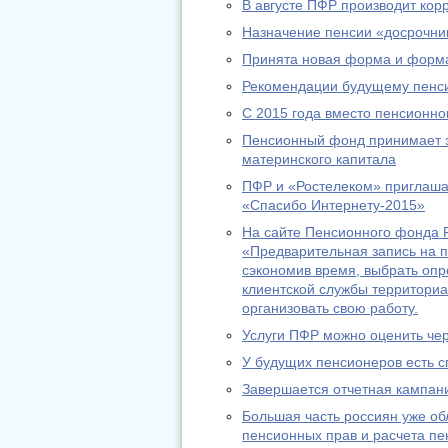
В августе ПФР производит ко
Назначение пенсии «досрочник
Принята новая форма и форма
Рекомендации будущему пенс
С 2015 года вместо пенсионно
Пенсионный фонд принимает за
материнского капитала
ПФР и «Ростелеком» приглашаю
«Спасибо Интернету-2015»
На сайте Пенсионного фонда Р
«Предварительная запись на п
сэкономив время, выбрать оп
клиентской службы территориа
организовать свою работу.
Услуги ПФР можно оценить че
У будущих пенсионеров есть с
Завершается отчетная кампани
Большая часть россиян уже о
пенсионных прав и расчета пе