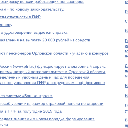
рректировку пенсии работающих пенсионеров
г
ам» по новому законодательству.
П
ты отчетности в ПФР
С
ионеру
Н
го удостоверения выдается справка
явления на выплату 20 000 рублей из средств
Г
у
г
т пенсионеров Орловской области к участию в конкурсе
п
С
оссии (www.pfrf.ru) функционирует электронный сервис
п
рием», который позволяет жителям Орловской области,
м
ределенный удобный день и час для посещения
льного управления ПФР, а сотрудникам – эффективнее
Н
рез систему «Ваш контроль»
Н
пособ увеличить размер страховой пенсии по старости
П
у
я в ПФР за полугодие 2015 года
бладает знаниями о новом порядке формирования
В
нсии
п