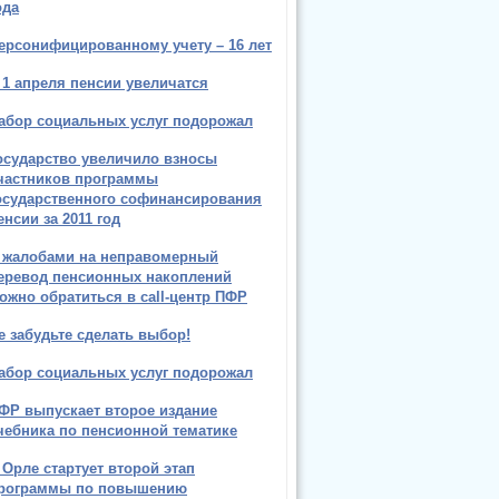
ода
ерсонифицированному учету – 16 лет
 1 апреля пенсии увеличатся
абор социальных услуг подорожал
осударство увеличило взносы
частников программы
осударственного софинансирования
енсии за 2011 год
 жалобами на неправомерный
еревод пенсионных накоплений
ожно обратиться в call-центр ПФР
е забудьте сделать выбор!
абор социальных услуг подорожал
ФР выпускает второе издание
чебника по пенсионной тематике
 Орле стартует второй этап
рограммы по повышению