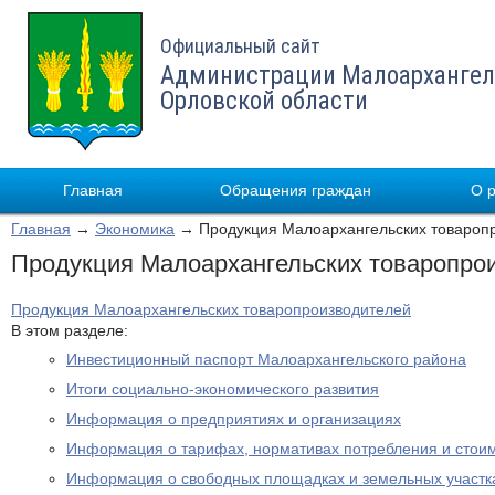
Официальный сайт
Администрации Малоархангел
Орловской области
Главная
Обращения граждан
О 
Главная
→
Экономика
→ Продукция Малоархангельских товароп
Продукция Малоархангельских товаропро
Продукция Малоархангельских товаропроизводителей
В этом разделе:
Инвестиционный паспорт Малоархангельского района
Итоги социально-экономического развития
Информация о предприятиях и организациях
Информация о тарифах, нормативах потребления и стои
Информация о свободных площадках и земельных участк