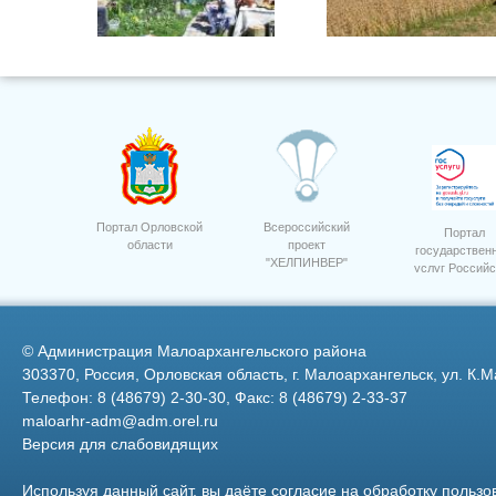
Фото 16
Уборка сои на полях ООО
"Дубовицкое" 3
Портал Орловской
Всероссийский
Портал
области
проект
государствен
"ХЕЛПИНВЕР"
услуг Российс
Ревякина О.И.
Федерации
©
Администрация Малоархангельского района
303370, Россия, Орловская область, г. Малоархангельск, ул. К.М
Телефон: 8 (48679) 2-30-30, Факс: 8 (48679) 2-33-37
maloarhr-adm@adm.orel.ru
Версия для слабовидящих
10
15
Используя данный сайт, вы даёте согласие на обработку пользо