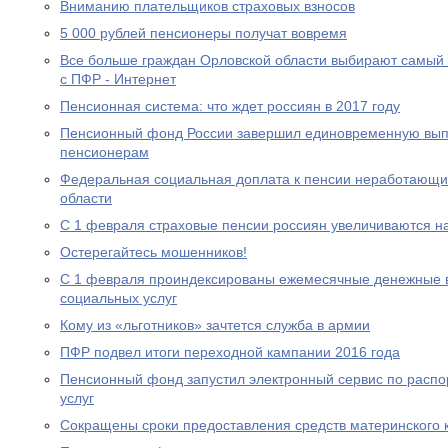
Вниманию плательщиков страховых взносов
5 000 рублей пенсионеры получат вовремя
Все больше граждан Орловской области выбирают самый
с ПФР - Интернет
Пенсионная система: что ждет россиян в 2017 году
Пенсионный фонд России завершил единовременную выпл
пенсионерам
Федеральная социальная доплата к пенсии неработающи
области
С 1 февраля страховые пенсии россиян увеличиваются н
Остерегайтесь мошенников!
С 1 февраля проиндексированы ежемесячные денежные в
социальных услуг
Кому из «льготников» зачтется служба в армии
ПФР подвел итоги переходной кампании 2016 года
Пенсионный фонд запустил электронный сервис по расп
услуг
Сокращены сроки предоставления средств материнского 