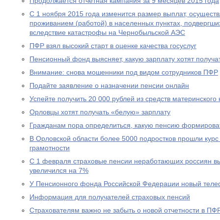
Продолжается отчетная кампания за 9 месяцев 2015 года
С 1 ноября 2015 года изменится размер выплат, осущест
проживанием (работой) в населенных пунктах, подвергш
вследствие катастрофы на Чернобыльской АЭС
ПФР взял высокий старт в оценке качества госуслуг
Пенсионный фонд выясняет, какую зарплату хотят получа
Внимание: снова мошенники под видом сотрудников ПФР
Подайте заявление о назначении пенсии онлайн
Успейте получить 20 000 рублей из средств материнского
Орловцы хотят получать «белую» зарплату
Гражданам пора определиться, какую пенсию формирова
В Орловской области более 5000 подростков прошли курс
грамотности
С 1 февраля страховые пенсии неработающих россиян в
увеличился на 7%
У Пенсионного фонда Российской Федерации новый теле
Информация для получателей страховых пенсий
Страхователям важно не забыть о новой отчетности в ПФ