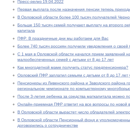
Пресс-релиз 19.04.2022
Первая выплата после назначения пенсии теперь приходи
В Орловской области более 100 тысяч получателей Черн
Больше 150 тысяч семей получают выплату на второго ре
капитала
ПФР: В праздничные дни мы работаем для Вас
Более 740 тысяч россиян получили уведомления о своей
С 1 мая в Орловской области начался прием заявлений н
малообеспеченных семей с детьми от 8 до 17 лет
Как многодетной маме получить статус предпенсионера?
Орловский ПФР заплатил семьям с детьми от 8 до 17 лет 
Пенсионеры из Ливенского района и Заводского района г
региональном чемпионате по компьютерному многоборь
После 3-летия ребенка за средства маткапитала можно п
Онлайн-приемная ПФР ответит на все вопросы по новой вы
В Орловской области вырастет число обладателей электр
В Орловской области Пенсионный фонд и уполномоченны
договорились о сотрудничестве