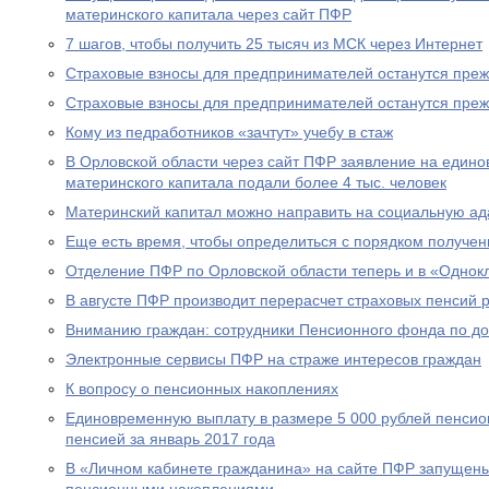
материнского капитала через сайт ПФР
7 шагов, чтобы получить 25 тысяч из МСК через Интернет
Страховые взносы для предпринимателей останутся пре
Страховые взносы для предпринимателей останутся пре
Кому из педработников «зачтут» учебу в стаж
В Орловской области через сайт ПФР заявление на едино
материнского капитала подали более 4 тыс. человек
Материнский капитал можно направить на социальную а
Еще есть время, чтобы определиться с порядком получен
Отделение ПФР по Орловской области теперь и в «Однок
В августе ПФР производит перерасчет страховых пенсий
Вниманию граждан: сотрудники Пенсионного фонда по до
Электронные сервисы ПФР на страже интересов граждан
К вопросу о пенсионных накоплениях
Единовременную выплату в размере 5 000 рублей пенсио
пенсией за январь 2017 года
В «Личном кабинете гражданина» на сайте ПФР запущен