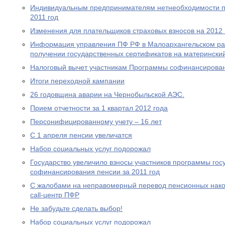
Индивидуальным предпринимателям нетнеобходимости пр
2011 год
Изменения для плательщиков страховых взносов на 2012 
Информация управления ПФ РФ в Малоархангельском ра
получении государственных сертификатов на материнский
Налоговый вычет участникам Программы софинансирова
Итоги переходной кампании
26 годовщина аварии на Чернобыльской АЭС.
Прием отчетности за 1 квартал 2012 года
Персонифицированному учету – 16 лет
С 1 апреля пенсии увеличатся
Набор социальных услуг подорожал
Государство увеличило взносы участников программы гос
софинансирования пенсии за 2011 год
С жалобами на неправомерный перевод пенсионных нако
call-центр ПФР
Не забудьте сделать выбор!
Набор социальных услуг подорожал