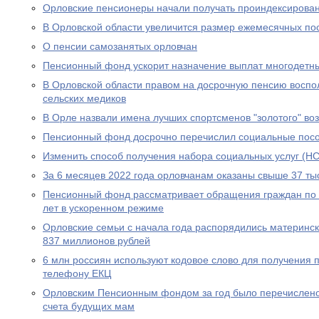
Орловские пенсионеры начали получать проиндексирова
В Орловской области увеличится размер ежемесячных по
О пенсии самозанятых орловчан
Пенсионный фонд ускорит назначение выплат многодетн
В Орловской области правом на досрочную пенсию воспо
сельских медиков
В Орле назвали имена лучших спортсменов "золотого" во
Пенсионный фонд досрочно перечислил социальные посо
Изменить способ получения набора социальных услуг (НС
За 6 месяцев 2022 года орловчанам оказаны свыше 37 тыс
Пенсионный фонд рассматривает обращения граждан по в
лет в ускоренном режиме
Орловские семьи с начала года распорядились материнс
837 миллионов рублей
6 млн россиян используют кодовое слово для получения 
телефону ЕКЦ
Орловским Пенсионным фондом за год было перечислено
счета будущих мам