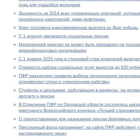
года для учащейся молодежи
Доходность за 2014 всех управляющих компаний, которы
пенсионных накоплений, ниже инфляции.
Кому положена единовременная выплата ко Дню победы
С 1 апреля увеличатся социальные пенсии
Материнский капитал не может быть направлен на погаше
микрофинансовых организациях
С 1 января 2015 года в страховой стаж родителей включи
Стоимость набора социальных услуг выросла до 930 рубл
ПФР разъясняет правила выбора пенсионером организац
опровергает слухи о «пенсионном рабстве»
Студенты и школьники, работающие в каникулы, не долж
доплату к пенсии
В Отделении ПФР по Орловской области состоялось нагр
ежегодного Всероссийского конкурса «Лучший страховател
О предоставлении для назначения пенсии фиктивных док
Пенсионный фонд напоминает: на сайте ПФР действует 
застрахованного лица»