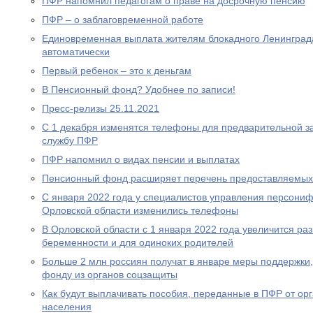
ПФР напомнил педагогам о праве на досрочную пенсию
ПФР – о заблаговременной работе
Единовременная выплата жителям блокадного Ленинграда
автоматически
Первый ребенок – это к деньгам
В Пенсионный фонд? Удобнее по записи!
Пресс-релизы 25.11.2021
С 1 декабря изменятся телефоны для предварительной за
службу ПФР
ПФР напомнил о видах пенсии и выплатах
Пенсионный фонд расширяет перечень предоставляемых
С января 2022 года у специалистов управления персони
Орловской области изменились телефоны
В Орловской области с 1 января 2022 года увеличится р
беременности и для одиноких родителей
Больше 2 млн россиян получат в январе меры поддержк
фонду из органов соцзащиты
Как будут выплачивать пособия, переданные в ПФР от ор
населения