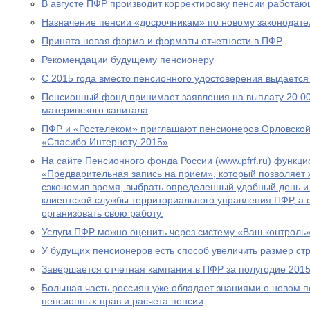
В августе ПФР производит корректировку пенсии работа
Назначение пенсии «досрочникам» по новому законодател
Принята новая форма и форматы отчетности в ПФР
Рекомендации будущему пенсионеру
С 2015 года вместо пенсионного удостоверения выдается
Пенсионный фонд принимает заявления на выплату 20 00
материнского капитала
ПФР и «Ростелеком» приглашают пенсионеров Орловской 
«Спасибо Интернету-2015»
На сайте Пенсионного фонда России (www.pfrf.ru) функц
«Предварительная запись на прием», который позволяет 
сэкономив время, выбрать определенный удобный день и
клиентской службы территориального управления ПФР, а
организовать свою работу.
Услуги ПФР можно оценить через систему «Ваш контроль
У будущих пенсионеров есть способ увеличить размер ст
Завершается отчетная кампания в ПФР за полугодие 2015
Большая часть россиян уже обладает знаниями о новом 
пенсионных прав и расчета пенсии