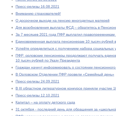
Пресс-релизы 16.08.2021
Вниманию страхователей!
О досрочном выходе на пенсию многодетных матерей
Для возобновления выплаты ФСД – обратитесь в Пенсио
За 7 месяцев 2021 года ПФР выплатил правопреемникам 
Единовременная выплата пенсионерам 10 тысяч рублей в
Успейте определиться с получением набора социальных у
ПФР: орловские пенсионеры продолжают получать едино
10 тысяч рублей по Указу Президента
Граждан начнут информировать о состоянии пенсионного 
В Орловском Отделении ПФР провели «Семейный день»
Пресс-релизы 24.09.2021
В III областном литературном конкурсе приняли участие 
Пресс-релизы 12.10.2021
Капитал – на оплату детского сада
31 октября - последний день для обращения за «школьно