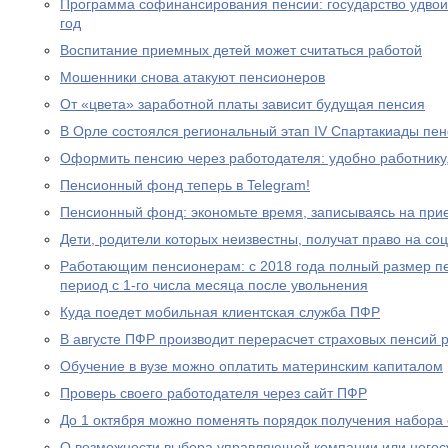
Программа софинансирования пенсии: государство удвоил
год
Воспитание приемных детей может считаться работой
Мошенники снова атакуют пенсионеров
От «цвета» заработной платы зависит будущая пенсия
В Орле состоялся региональный этап IV Спартакиады пе
Оформить пенсию через работодателя: удобно работнику
Пенсионный фонд теперь в Telegram!
Пенсионный фонд: экономьте время, записываясь на при
Дети, родители которых неизвестны, получат право на с
Работающим пенсионерам: с 2018 года полный размер пе
период с 1-го числа месяца после увольнения
Куда поедет мобильная клиентская служба ПФР
В августе ПФР производит перерасчет страховых пенсий
Обучение в вузе можно оплатить материнским капиталом
Проверь своего работодателя через сайт ПФР
До 1 октября можно поменять порядок получения набора 
О возможности выбора управляющей компании или негос