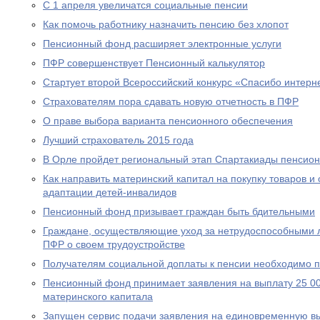
С 1 апреля увеличатся социальные пенсии
Как помочь работнику назначить пенсию без хлопот
Пенсионный фонд расширяет электронные услуги
ПФР совершенствует Пенсионный калькулятор
Стартует второй Всероссийский конкурс «Спасибо интерн
Страхователям пора сдавать новую отчетность в ПФР
О праве выбора варианта пенсионного обеспечения
Лучший страхователь 2015 года
В Орле пройдет региональный этап Спартакиады пенсион
Как направить материнский капитал на покупку товаров и 
адаптации детей-инвалидов
Пенсионный фонд призывает граждан быть бдительными
Граждане, осуществляющие уход за нетрудоспособными 
ПФР о своем трудоустройстве
Получателям социальной доплаты к пенсии необходимо п
Пенсионный фонд принимает заявления на выплату 25 00
материнского капитала
Запущен сервис подачи заявления на единовременную вы