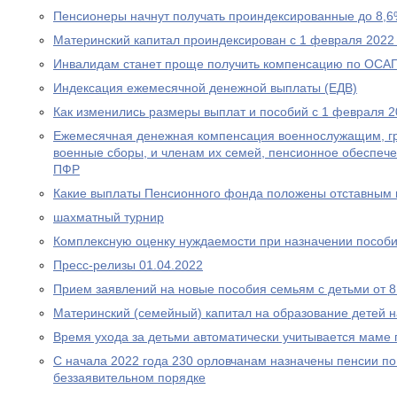
Пенсионеры начнут получать проиндексированные до 8,6
Материнский капитал проиндексирован с 1 февраля 2022
Инвалидам станет проще получить компенсацию по ОСА
Индексация ежемесячной денежной выплаты (ЕДВ)
Как изменились размеры выплат и пособий с 1 февраля 2
Ежемесячная денежная компенсация военнослужащим, г
военные сборы, и членам их семей, пенсионное обеспеч
ПФР
Какие выплаты Пенсионного фонда положены отставным 
шахматный турнир
Комплексную оценку нуждаемости при назначении пособ
Пресс-релизы 01.04.2022
Прием заявлений на новые пособия семьям с детьми от 8 
Материнский (семейный) капитал на образование детей 
Время ухода за детьми автоматически учитывается маме
С начала 2022 года 230 орловчанам назначены пенсии по
беззаявительном порядке