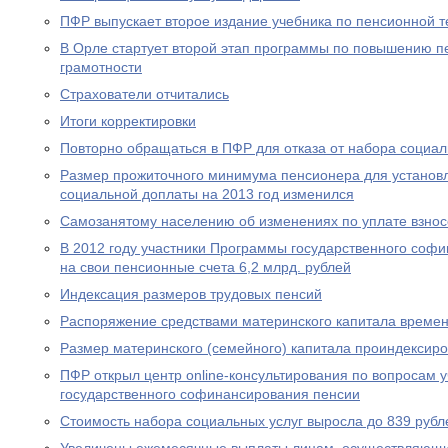
ПФР выпускает второе издание учебника по пенсионной т
В Орле стартует второй этап программы по повышению п
грамотности
Страхователи отчитались
Итоги корректировки
Повторно обращаться в ПФР для отказа от набора социал
Размер прожиточного минимума пенсионера для устано
социальной доплаты на 2013 год изменился
Самозанятому населению об изменениях по уплате взносо
В 2012 году участники Программы государственного соф
на свои пенсионные счета 6,2 млрд. рублей
Индексация размеров трудовых пенсий
Распоряжение средствами материнского капитала времен
Размер материнского (семейного) капитала проиндексир
ПФР открыл центр online-консультирования по вопросам 
государственного софинансирования пенсии
Стоимость набора социальных услуг выросла до 839 рубл