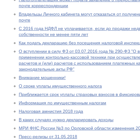
почте корреспонденции
Владельцы Личного кабинета могут отказаться от получе
почте
С 2016 года НДФЛ не уплачивается, если до продажи нед
собственности не менее пяти лет
Как подать декларацию без посещения налоговой инспек
О вступлении в силу ФЗ от 03.07.2016 года № 290-ФЗ "О 
применении контрольно-кассовой техники при осуществл
расчетов и (или) расчетов с использованием платежных к
законодательные акты РФ"
Внимание мошенники!
О сроке уплаты имущественного налога
Приближается срок уплаты страховых взносов в фиксиро
Информация по имущественным налогам
Налоговая амнистия 2018 года
В каких случаях нужно декларировать доходы
МРИ ФНС России №3 по Орловской области:изменения 20
Пресс-релизы от 31.05.2018