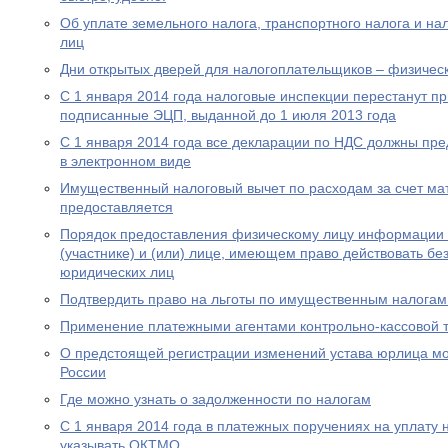
Об уплате земельного налога, транспортного налога и на
лиц
Дни открытых дверей для налогоплательщиков – физическ
С 1 января 2014 года налоговые инспекции перестанут п
подписанные ЭЦП, выданной до 1 июля 2013 года
С 1 января 2014 года все декларации по НДС должны пре
в электронном виде
Имущественный налоговый вычет по расходам за счет мат
предоставляется
Порядок предоставления физическому лицу информации о
(участнике) и (или) лице, имеющем право действовать бе
юридических лиц
Подтвердить право на льготы по имущественным налогам
Применение платежными агентами контрольно-кассовой 
О предстоящей регистрации изменений устава юрлица мо
России
Где можно узнать о задолженности по налогам
С 1 января 2014 года в платежных поручениях на уплату 
указывать ОКТМО