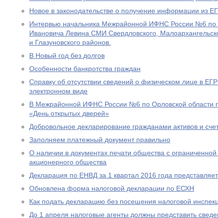
Новое в законодательстве о получение информации из 
Интервью начальника Межрайонной ИФНС России №6 по 
Ивановича Левина СМИ Свердловского, Малоархангельско
и Глазуновского районов.
В Новый год без долгов
Особенности банкротства граждан
Справку об отсутствии сведений о физическом лице в ЕГ
электронном виде
В Межрайонной ИФНС России №6 по Орловской области п
«День открытых дверей»
Добровольное декларирование гражданами активов и сче
Заполняем платежный документ правильно
О наличии в документах печати общества с ограниченной
акционерного общества
Декларация по ЕНВД за 1 квартал 2016 года представляе
Обновлена форма налоговой декларации по ЕСХН
Как подать декларацию без посещения налоговой инспек
До 1 апреля налоговые агенты должны представить сведе