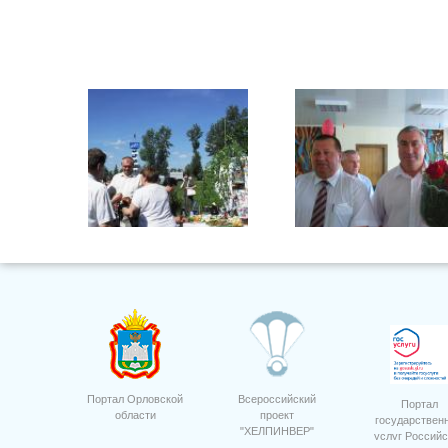
Фото 5
Суровцев А.А.
Портал Орловской
Всероссийский
Портал
области
проект
государствен
"ХЕЛПИНВЕР"
услуг Российс
Фото 34
Магазин Родное село