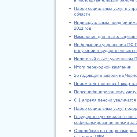
в Малоархангельском районе 
Набор социальных услуг в уп
области
Индивидуальным предпринимат
2011 год
Изменения для плательщиков с
Информация управления ПФ РФ
получении государственных се
Налоговый вычет участникам 
Итоги переходной кампании
26 годовщина аварии на Черн
Прием отчетности за 1 квартал
Персонифицированному учету 
С 1 апреля пенсии увеличатся
Набор социальных услуг подо
Государство увеличило взносы
софинансирования пенсии за 
С жалобами на неправомерный
call-центр ПФР