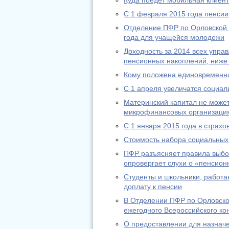
Куда поедет мобильная клиен
С 1 февраля 2015 года пенсии
Отделение ПФР по Орловской 
года для учащейся молодежи
Доходность за 2014 всех упр
пенсионных накоплений, ниже
Кому положена единовременн
С 1 апреля увеличатся социа
Материнский капитал не может
микрофинансовых организаци
С 1 января 2015 года в страх
Стоимость набора социальных 
ПФР разъясняет правила выбо
опровергает слухи о «пенсион
Студенты и школьники, работа
доплату к пенсии
В Отделении ПФР по Орловско
ежегодного Всероссийского ко
О предоставлении для назнач