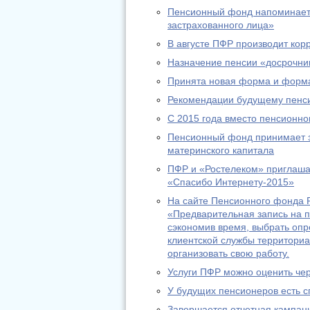
Пенсионный фонд напоминает:
застрахованного лица»
В августе ПФР производит ко
Назначение пенсии «досрочник
Принята новая форма и форма
Рекомендации будущему пенс
С 2015 года вместо пенсионно
Пенсионный фонд принимает за
материнского капитала
ПФР и «Ростелеком» приглашаю
«Спасибо Интернету-2015»
На сайте Пенсионного фонда Р
«Предварительная запись на п
сэкономив время, выбрать оп
клиентской службы территориа
организовать свою работу.
Услуги ПФР можно оценить че
У будущих пенсионеров есть с
Завершается отчетная кампани