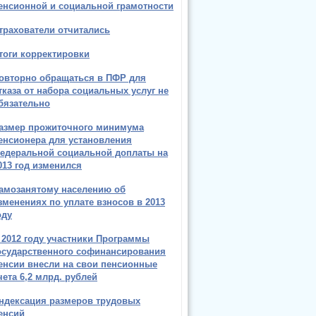
енсионной и социальной грамотности
трахователи отчитались
тоги корректировки
овторно обращаться в ПФР для
тказа от набора социальных услуг не
бязательно
азмер прожиточного минимума
енсионера для установления
едеральной социальной доплаты на
013 год изменился
амозанятому населению об
зменениях по уплате взносов в 2013
оду
 2012 году участники Программы
осударственного софинансирования
енсии внесли на свои пенсионные
чета 6,2 млрд. рублей
ндексация размеров трудовых
енсий