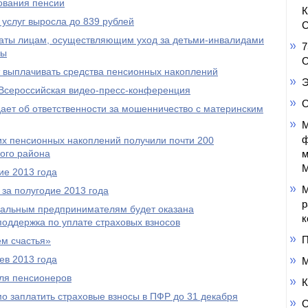
ования пенсии
услуг выросла до 839 рублей
С
аты лицам, осуществляющим уход за детьми-инвалидами
7
пы
О
выплачивать средства пенсионных накоплений
Э
Всероссийская видео-пресс-конференция
О
ет об ответственности за мошенничество с материнским
М
ф
оих пенсионных накоплений получили почти 200
ого района
м
М
ие 2013 года
М
за полугодие 2013 года
р
уальным предпринимателям будет оказана
к
оддержка по уплате страховых взносов
П
м счастья»
ев 2013 года
М
ля пенсионеров
К
 заплатить страховые взносы в ПФР до 31 декабря
О