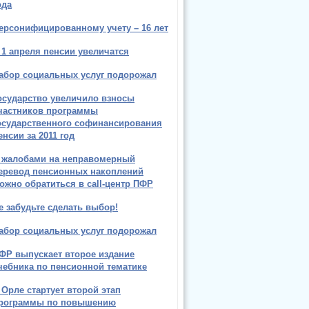
ода
ерсонифицированному учету – 16 лет
 1 апреля пенсии увеличатся
абор социальных услуг подорожал
осударство увеличило взносы
частников программы
осударственного софинансирования
енсии за 2011 год
 жалобами на неправомерный
еревод пенсионных накоплений
ожно обратиться в call-центр ПФР
е забудьте сделать выбор!
абор социальных услуг подорожал
ФР выпускает второе издание
чебника по пенсионной тематике
 Орле стартует второй этап
рограммы по повышению