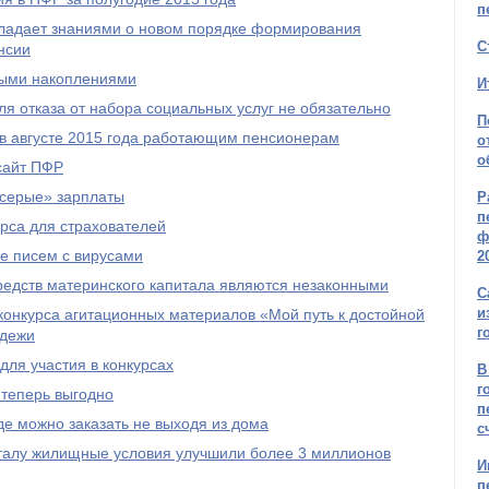
п
бладает знаниями о новом порядке формирования
С
нсии
ыми накоплениями
И
я отказа от набора социальных услуг не обязательно
П
 в августе 2015 года работающим пенсионерам
о
о
сайт ПФР
серые» зарплаты
Р
п
рса для страхователей
ф
е писем с вирусами
2
редств материнского капитала являются незаконными
С
и
онкурса агитационных материалов «Мой путь к достойной
г
одежи
ля участия в конкурсах
В
г
 теперь выгодно
п
е можно заказать не выходя из дома
с
талу жилищные условия улучшили более 3 миллионов
И
п