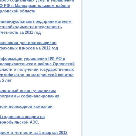
абор социальных услуг в управлении
Ф РФ в Малоархангельском районе
рловской области
ндивидуальным предпринимателям
етнеобходимости представлять
тчетность за 2011 год
зменения для плательщиков
траховых взносов на 2012 год
нформация управления ПФ РФ в
алоархангельском районе Орловской
бласти о получении государственных
ертификатов на материнский капитал
а 5 лет
алоговый вычет участникам
рограммы софинансирования.
тоги переходной кампании
6 годовщина аварии на
ернобыльской АЭС.
рием отчетности за 1 квартал 2012