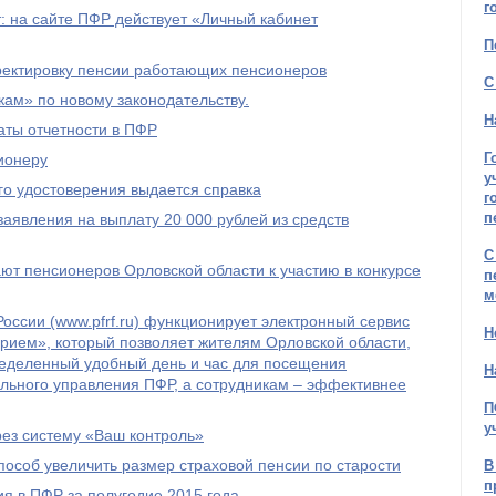
г
 на сайте ПФР действует «Личный кабинет
П
рректировку пенсии работающих пенсионеров
С
ам» по новому законодательству.
Н
ты отчетности в ПФР
Г
ионеру
у
го удостоверения выдается справка
г
п
явления на выплату 20 000 рублей из средств
С
т пенсионеров Орловской области к участию в конкурсе
п
м
оссии (www.pfrf.ru) функционирует электронный сервис
Н
рием», который позволяет жителям Орловской области,
ределенный удобный день и час для посещения
Н
льного управления ПФР, а сотрудникам – эффективнее
П
у
рез систему «Ваш контроль»
пособ увеличить размер страховой пенсии по старости
В
п
я в ПФР за полугодие 2015 года