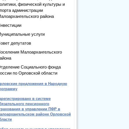
олитики, физической культуры и
порта администрации
алоархангельского района
нвестиции
униципальные услуги
овет депутатов
оселения Малоархангельского
айона
тделение Социального фонда
оссии по Орловской области
рловские предложения в Народную
рограмму
арегистрировано в системе
бязательного пенсионного
трахования в управлении ПФР в
алоархангельском районе Орловской
бласти