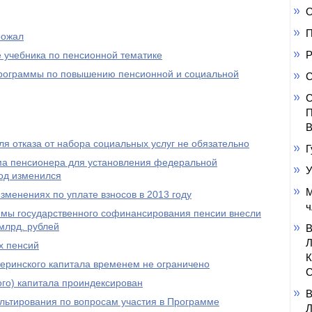
О
П
рожал
Р
 учебника по пенсионной тематике
 программы по повышению пенсионной и социальной
С
С
П
В
я отказа от набора социальных услуг не обязательно
Г
а пенсионера для установления федеральной
У
од изменился
М
менениях по уплате взносов в 2013 году
ч
ммы государственного софинансирования пенсии внесли
млрд. рублей
х пенсий
еринского капитала временем не ограничено
С
го) капитала проиндексирован
ультирования по вопросам участия в Программе