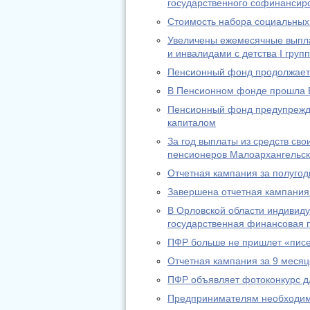
государственного софинансир
Стоимость набора социальных 
Увеличены ежемесячные выпл
и инвалидами с детства I груп
Пенсионный фонд продолжает 
В Пенсионном фонде прошла 
Пенсионный фонд предупрежда
капиталом
За год выплаты из средств св
пенсионеров Малоархангельск
Отчетная кампания за полугод
Завершена отчетная кампания 
В Орловской области индивид
государственная финансовая п
ПФР больше не пришлет «писе
Отчетная кампания за 9 месяц
ПФР объявляет фотоконкурс д
Предпринимателям необходимо