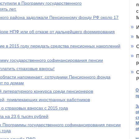
ступили в Программу государственного
п
ять лет.
с
кого района задолжали Пенсионному фонду РФ около 17
М
И
ыборе НПФ или об отказе от дальнейшего формирования
М
е в 2015 году передать средства пенсионных накоплений
С
П
амму государственного софинансирования пенсии
р
платить страховые взносы!
О
области напоминает: сотрудники Пенсионного фонда
Р
ят по домам
О
 литературного конкурса среди пенсионеров
п
ей, привлекающих иностранных работников
З
о страховых взносах с 2015 года
о
а на 23,6 тысяч рублей
с
М
ах Программы государственного софинансирования пенсии
о
 года