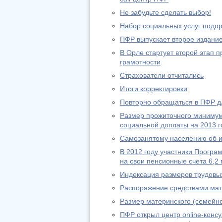
Не забудьте сделать выбор!
Набор социальных услуг подо
ПФР выпускает второе издание
В Орле стартует второй этап
грамотности
Страхователи отчитались
Итоги корректировки
Повторно обращаться в ПФР дл
Размер прожиточного минимум
социальной доплаты на 2013 г
Самозанятому населению об из
В 2012 году участники Програ
на свои пенсионные счета 6,2 
Индексация размеров трудовы
Распоряжение средствами мат
Размер материнского (семейно
ПФР открыл центр online-конс