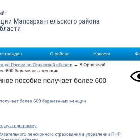
айт
ции Малоархангельского района
области
я граждан
О районе
Новости
Ф
нда России по Орловской области
→ В Орловской
лее 600 беременных женщин
иное пособие получает более 600
 получает более 600 беременных женщин
родную программу
бязательного пенсионного страхования в управлении ПФР