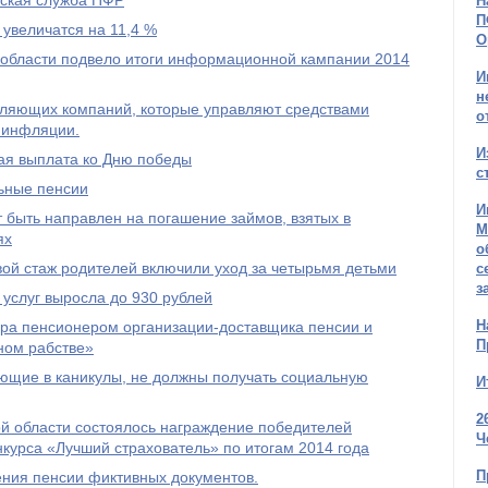
тская служба ПФР
Н
П
 увеличатся на 11,4 %
О
области подвело итоги информационной кампании 2014
И
н
авляющих компаний, которые управляют средствами
о
 инфляции.
И
ая выплата ко Дню победы
с
льные пенсии
И
 быть направлен на погашение займов, взятых в
М
ях
о
овой стаж родителей включили уход за четырьмя детьми
с
з
услуг выросла до 930 рублей
Н
ра пенсионером организации-доставщика пенсии и
П
ном рабстве»
ющие в каникулы, не должны получать социальную
И
2
й области состоялось награждение победителей
Ч
нкурса «Лучший страхователь» по итогам 2014 года
П
ения пенсии фиктивных документов.