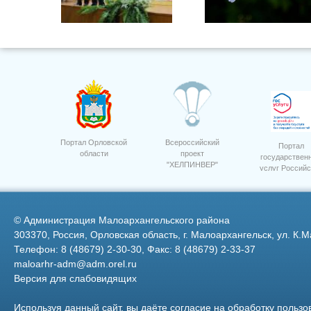
Портал Орловской
Всероссийский
Портал
области
проект
государствен
"ХЕЛПИНВЕР"
услуг Российс
ООО "Орелагроинвест" сев
2
свеклы
Федерации
©
Администрация Малоархангельского района
303370, Россия, Орловская область, г. Малоархангельск, ул. К.М
Телефон: 8 (48679) 2-30-30, Факс: 8 (48679) 2-33-37
maloarhr-adm@adm.orel.ru
Версия для слабовидящих
Ревякина О.И.
Используя данный сайт, вы даёте согласие на обработку пользо