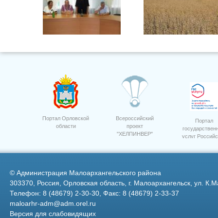
Поздравления Россельхозбанк
10 лет. 2
Портал Орловской
Всероссийский
Портал
области
проект
государствен
"ХЕЛПИНВЕР"
услуг Российс
Федерации
©
Администрация Малоархангельского района
303370, Россия, Орловская область, г. Малоархангельск, ул. К.М
Телефон: 8 (48679) 2-30-30, Факс: 8 (48679) 2-33-37
maloarhr-adm@adm.orel.ru
Версия для слабовидящих