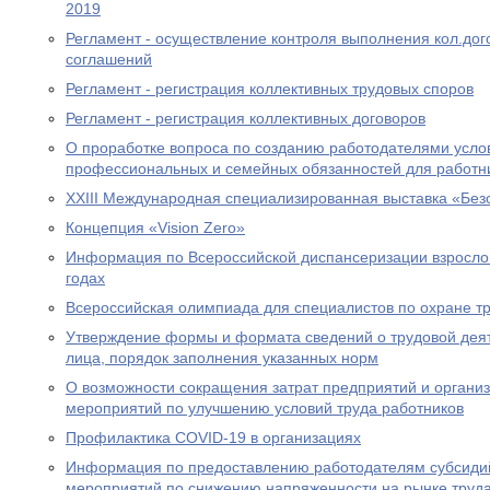
2019
Регламент - осуществление контроля выполнения кол.до
соглашений
Регламент - регистрация коллективных трудовых споров
Регламент - регистрация коллективных договоров
О проработке вопроса по созданию работодателями усл
профессиональных и семейных обязанностей для работн
XXIII Международная специализированная выставка «Безо
Концепция «Vision Zero»
Информация по Всероссийской диспансеризации взросло
годах
Всероссийская олимпиада для специалистов по охране т
Утверждение формы и формата сведений о трудовой деят
лица, порядок заполнения указанных норм
О возможности сокращения затрат предприятий и органи
мероприятий по улучшению условий труда работников
Профилактика COVID-19 в организациях
Информация по предоставлению работодателям субсидий
мероприятий по снижению напряженности на рынке труда