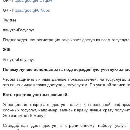
ОК -
https://goo.gl/hD7qkw
G+ -
https://goo.gl/6rVubs
Twitter
#внутриГосуслуг
Подтвержденная регистрация открывает доступ ко всем госуслуг
ЖЖ
#внутриГосуслуг
Почему лучше использовать подтвержденную учетную запис
Чтобы защитить личные данные пользователей, на госуслугах и
это ваша личная точка доступа к госуслугам. По учетной записи го
Есть три типа учетных записей:
Упрощенная открывает доступ только к справочной информ
сложных госуслуг, например, запись к врачу, лучше сразу получи
Это занимает 5 минут.
Стандартная дает доступ к ограниченному набору услуг: 