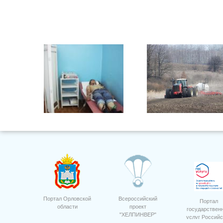
ЭКГ
ООО "Дубовицкое" сев горох
Портал Орловской
Всероссийский
Портал
области
проект
государствен
"ХЕЛПИНВЕР"
услуг Российс
ООО "Орелагроинвест" сев