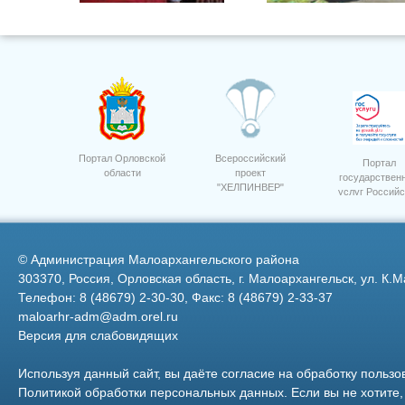
Торжественное Вручение
Фото 7
Паспортов
Портал Орловской
Всероссийский
Портал
области
проект
государствен
"ХЕЛПИНВЕР"
услуг Российс
Церьковь г.Малоархангельск
Федерации
©
Администрация Малоархангельского района
303370, Россия, Орловская область, г. Малоархангельск, ул. К.М
Телефон: 8 (48679) 2-30-30, Факс: 8 (48679) 2-33-37
maloarhr-adm@adm.orel.ru
Версия для слабовидящих
Ревякина О.И.
ООО "Орелагроинвест" сев
свеклы
Используя данный сайт, вы даёте согласие на обработку пользо
Политикой обработки персональных данных
. Если вы не хотит