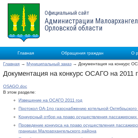
Официальный сайт
Администрации Малоархангел
Орловской области
Главная
Обращения граждан
О 
Главная
→
Муниципальный заказ
→ Документация на конкурс ОС
Документация на конкурс ОСАГО на 2011 
OSAGO.doc
В этом разделе:
Извещение на ОСАГО 2011 год
Протокол ОА-1по газоснабжению котельной Октябрьского 
Конкурсный отбор на право осуществления пассажирских
Проведение конкурса на право осуществления пассажирс
границах Малоархангельского района