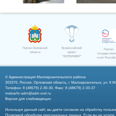
15
Администрация города
Малоархангельска
Портал Орловской
Всероссийский
Портал
области
проект
государствен
"ХЕЛПИНВЕР"
услуг Российс
1
7
Федерации
©
Администрация Малоархангельского района
303370, Россия, Орловская область, г. Малоархангельск, ул. К.М
Телефон: 8 (48679) 2-30-30, Факс: 8 (48679) 2-33-37
maloarhr-adm@adm.orel.ru
Версия для слабовидящих
15
Используя данный сайт, вы даёте согласие на обработку пользо
Политикой обработки персональных данных
. Если вы не хотит