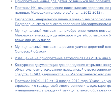
Приобретение жилья для детей, оставшихся без попечите
Протокол №1 осуществление пассажирских перевозок по
границах Малоархангельского района на 2011-2012 гг.
Разработка Генерального плана и правил землепользован
Подгородненского сельского поселения Малоархангельск
Муниципальный контракт на приобретение жилого помеще
Малоархангельска для детей-сирот и детей, оставшихся б
также лиц из их числа
Муниципальный контракт на ремонт улично-дорожной сет
Орловской области
Извещение на приобретение автомобиля Ваз 21074 или э
Конкурсная документация для проведения открытого конку
обязательному страхованию гражданской ответственност
средств (ОСАГО) администрации Малоархангельского ра
Протокол №ОК - 112 от 13 января 2012 года "Оказание ус
страхованию гражданской ответственности владельцев тр
муниципальных учреждений муниципального образования