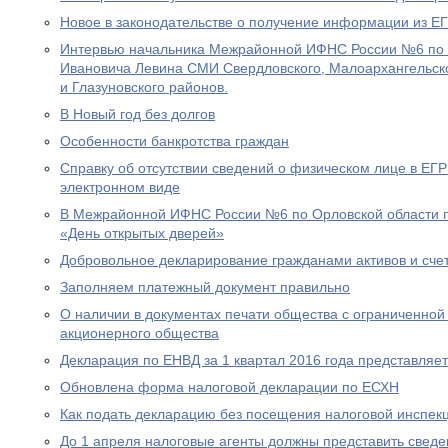
Новое в законодательстве о получение информации из 
Интервью начальника Межрайонной ИФНС России №6 по 
Ивановича Левина СМИ Свердловского, Малоархангельско
и Глазуновского районов.
В Новый год без долгов
Особенности банкротства граждан
Справку об отсутствии сведений о физическом лице в ЕГ
электронном виде
В Межрайонной ИФНС России №6 по Орловской области п
«День открытых дверей»
Добровольное декларирование гражданами активов и сче
Заполняем платежный документ правильно
О наличии в документах печати общества с ограниченной
акционерного общества
Декларация по ЕНВД за 1 квартал 2016 года представляе
Обновлена форма налоговой декларации по ЕСХН
Как подать декларацию без посещения налоговой инспек
До 1 апреля налоговые агенты должны представить сведе