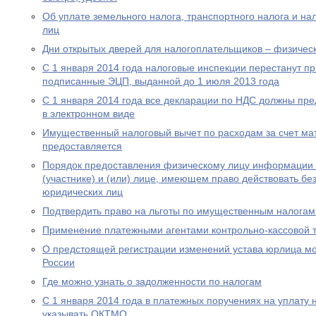
Об уплате земельного налога, транспортного налога и на
лиц
Дни открытых дверей для налогоплательщиков – физическ
С 1 января 2014 года налоговые инспекции перестанут п
подписанные ЭЦП, выданной до 1 июля 2013 года
С 1 января 2014 года все декларации по НДС должны пре
в электронном виде
Имущественный налоговый вычет по расходам за счет мат
предоставляется
Порядок предоставления физическому лицу информации о
(участнике) и (или) лице, имеющем право действовать бе
юридических лиц
Подтвердить право на льготы по имущественным налогам
Применение платежными агентами контрольно-кассовой 
О предстоящей регистрации изменений устава юрлица мо
России
Где можно узнать о задолженности по налогам
С 1 января 2014 года в платежных поручениях на уплату 
указывать ОКТМО