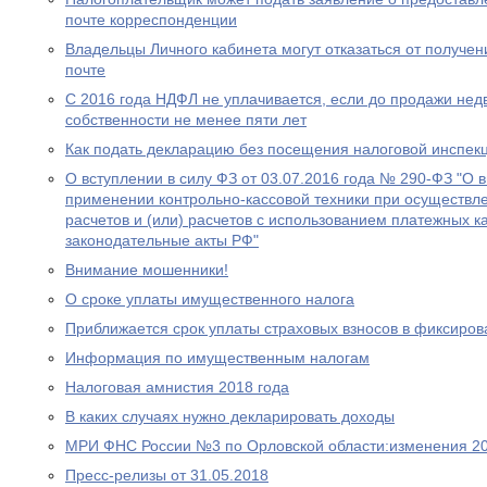
почте корреспонденции
Владельцы Личного кабинета могут отказаться от получе
почте
С 2016 года НДФЛ не уплачивается, если до продажи нед
собственности не менее пяти лет
Как подать декларацию без посещения налоговой инспек
О вступлении в силу ФЗ от 03.07.2016 года № 290-ФЗ "О 
применении контрольно-кассовой техники при осуществл
расчетов и (или) расчетов с использованием платежных к
законодательные акты РФ"
Внимание мошенники!
О сроке уплаты имущественного налога
Приближается срок уплаты страховых взносов в фиксиро
Информация по имущественным налогам
Налоговая амнистия 2018 года
В каких случаях нужно декларировать доходы
МРИ ФНС России №3 по Орловской области:изменения 20
Пресс-релизы от 31.05.2018