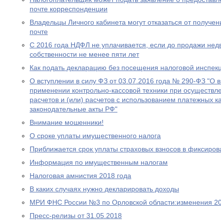
почте корреспонденции
Владельцы Личного кабинета могут отказаться от получе
почте
С 2016 года НДФЛ не уплачивается, если до продажи нед
собственности не менее пяти лет
Как подать декларацию без посещения налоговой инспек
О вступлении в силу ФЗ от 03.07.2016 года № 290-ФЗ "О 
применении контрольно-кассовой техники при осуществл
расчетов и (или) расчетов с использованием платежных к
законодательные акты РФ"
Внимание мошенники!
О сроке уплаты имущественного налога
Приближается срок уплаты страховых взносов в фиксиро
Информация по имущественным налогам
Налоговая амнистия 2018 года
В каких случаях нужно декларировать доходы
МРИ ФНС России №3 по Орловской области:изменения 20
Пресс-релизы от 31.05.2018