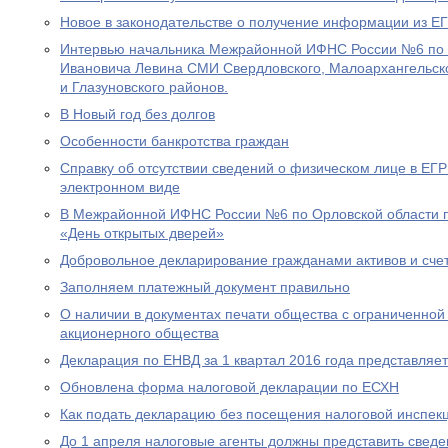
Новое в законодательстве о получение информации из 
Интервью начальника Межрайонной ИФНС России №6 по 
Ивановича Левина СМИ Свердловского, Малоархангельско
и Глазуновского районов.
В Новый год без долгов
Особенности банкротства граждан
Справку об отсутствии сведений о физическом лице в ЕГ
электронном виде
В Межрайонной ИФНС России №6 по Орловской области п
«День открытых дверей»
Добровольное декларирование гражданами активов и сче
Заполняем платежный документ правильно
О наличии в документах печати общества с ограниченной
акционерного общества
Декларация по ЕНВД за 1 квартал 2016 года представляе
Обновлена форма налоговой декларации по ЕСХН
Как подать декларацию без посещения налоговой инспек
До 1 апреля налоговые агенты должны представить сведе