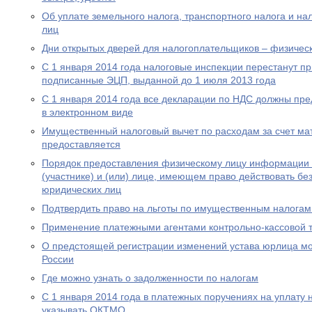
Об уплате земельного налога, транспортного налога и на
лиц
Дни открытых дверей для налогоплательщиков – физическ
С 1 января 2014 года налоговые инспекции перестанут п
подписанные ЭЦП, выданной до 1 июля 2013 года
С 1 января 2014 года все декларации по НДС должны пре
в электронном виде
Имущественный налоговый вычет по расходам за счет мат
предоставляется
Порядок предоставления физическому лицу информации о
(участнике) и (или) лице, имеющем право действовать бе
юридических лиц
Подтвердить право на льготы по имущественным налогам
Применение платежными агентами контрольно-кассовой 
О предстоящей регистрации изменений устава юрлица мо
России
Где можно узнать о задолженности по налогам
С 1 января 2014 года в платежных поручениях на уплату 
указывать ОКТМО