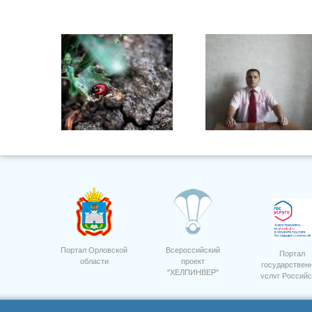
Кусков Александр
Владиславович
Портал Орловской
Всероссийский
Портал
области
проект
государствен
"ХЕЛПИНВЕР"
услуг Российс
4
Пашков А.Н.
Федерации