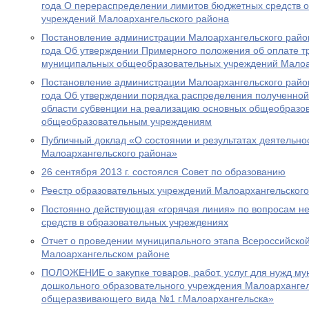
года О перераспределении лимитов бюджетных средств 
учреждений Малоархангельского района
Постановление администрации Малоархангельского райо
года Об утверждении Примерного положения об оплате т
муниципальных общеобразовательных учреждений Малоа
Постановление администрации Малоархангельского район
года Об утверждении порядка распределения полученной
области субвенции на реализацию основных общеобразо
общеобразовательным учреждениям
Публичный доклад «О состоянии и результатах деятельно
Малоархангельского района»
26 сентября 2013 г. состоялся Совет по образованию
Реестр образовательных учреждений Малоархангельского
Постоянно действующая «горячая линия» по вопросам н
средств в образовательных учреждениях
Отчет о проведении муниципального этапа Всероссийско
Малоархангельском районе
ПОЛОЖЕНИЕ о закупке товаров, работ, услуг для нужд м
дошкольного образовательного учреждения Малоархангел
общеразвивающего вида №1 г.Малоархангельска»