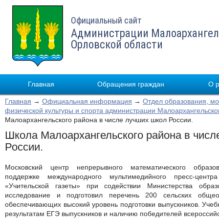
Официальный сайт
Администрации Малоархангел
Орловской области
Главная
Обращения граждан
О 
Главная
→
Официальная информация
→
Отдел образования, мо
физической культуры и спорта администрации Малоархангельско
Малоархангельского района в числе лучших школ России.
Школа Малоархангельского района в числ
России.
Московский центр непрерывного математического образ
поддержке международного мультимедийного пресс-цент
«Учительской газеты» при содействии Министерства обр
исследование и подготовил перечень 200 сельских общеоб
обеспечивающих высокий уровень подготовки выпускников. Учеб
результатам ЕГЭ выпускников и наличию победителей всероссий