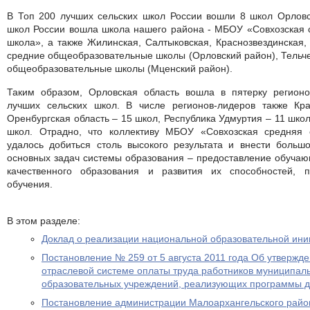
В Топ 200 лучших сельских школ России вошли 8 школ Орловс
школ России вошла школа нашего района - МБОУ «Совхозская 
школа», а также Жилинская, Салтыковская, Краснозвездинская,
средние общеобразовательные школы (Орловский район), Тельче
общеобразовательные школы (Мценский район).
Таким образом, Орловская область вошла в пятерку регион
лучших сельских школ. В числе регионов-лидеров также Кр
Оренбургская область – 15 школ, Республика Удмуртия – 11 школ
школ. Отрадно, что коллективу МБОУ «Совхозская средняя
удалось добиться столь высокого результата и внести больш
основных задач системы образования – предоставление обуча
качественного образования и развития их способностей, 
обучения.
В этом разделе:
Доклад о реализации национальной образовательной ин
Постановление № 259 от 5 августа 2011 года Об утверж
отраслевой системе оплаты труда работников муниципа
образовательных учреждений, реализующих программы д
Постановление администрации Малоархангельского район