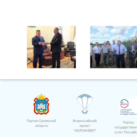
2
Портал Орловской
Всероссийский
Портал
области
проект
государствен
"ХЕЛПИНВЕР"
услуг Российс
9