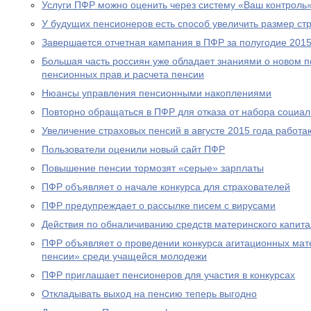
Услуги ПФР можно оценить через систему «Ваш контроль
У будущих пенсионеров есть способ увеличить размер ст
Завершается отчетная кампания в ПФР за полугодие 2015
Большая часть россиян уже обладает знаниями о новом 
пенсионных прав и расчета пенсии
Нюансы управления пенсионными накоплениями
Повторно обращаться в ПФР для отказа от набора социал
Увеличение страховых пенсий в августе 2015 года рабо
Пользователи оценили новый сайт ПФР
Повышение пенсии тормозят «серые» зарплаты
ПФР объявляет о начале конкурса для страхователей
ПФР предупреждает о рассылке писем с вирусами
Действия по обналичиванию средств материнского капит
ПФР объявляет о проведении конкурса агитационных мат
пенсии» среди учащейся молодежи
ПФР приглашает пенсионеров для участия в конкурсах
Откладывать выход на пенсию теперь выгодно