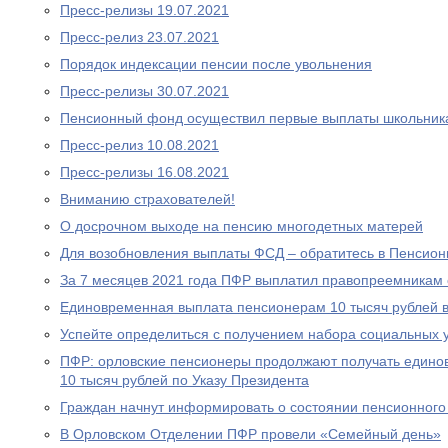
Пресс-релизы 19.07.2021
Пресс-релиз 23.07.2021
Порядок индексации пенсии после увольнения
Пресс-релизы 30.07.2021
Пенсионный фонд осуществил первые выплаты школьник
Пресс-релиз 10.08.2021
Пресс-релизы 16.08.2021
Вниманию страхователей!
О досрочном выходе на пенсию многодетных матерей
Для возобновления выплаты ФСД – обратитесь в Пенсио
За 7 месяцев 2021 года ПФР выплатил правопреемникам 
Единовременная выплата пенсионерам 10 тысяч рублей в
Успейте определиться с получением набора социальных у
ПФР: орловские пенсионеры продолжают получать едино
10 тысяч рублей по Указу Президента
Граждан начнут информировать о состоянии пенсионного 
В Орловском Отделении ПФР провели «Семейный день»