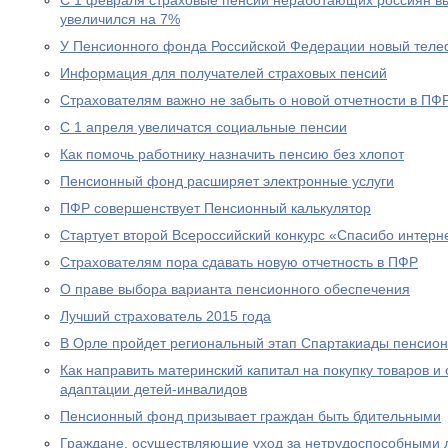
С 1 февраля страховые пенсии неработающих россиян в
увеличился на 7%
У Пенсионного фонда Российской Федерации новый теле
Информация для получателей страховых пенсий
Страхователям важно не забыть о новой отчетности в ПФ
С 1 апреля увеличатся социальные пенсии
Как помочь работнику назначить пенсию без хлопот
Пенсионный фонд расширяет электронные услуги
ПФР совершенствует Пенсионный калькулятор
Стартует второй Всероссийский конкурс «Спасибо интерн
Страхователям пора сдавать новую отчетность в ПФР
О праве выбора варианта пенсионного обеспечения
Лучший страхователь 2015 года
В Орле пройдет региональный этап Спартакиады пенсион
Как направить материнский капитал на покупку товаров и 
адаптации детей-инвалидов
Пенсионный фонд призывает граждан быть бдительными
Граждане, осуществляющие уход за нетрудоспособными 