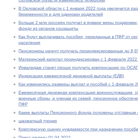
Орловской области изменились телефоны
В Орловской области с 1 января 2022 года увеличится р
беременности и для одиноких родителей
Больше 2 млн россиян получат в январе меры поддержк
фонду из органов соцзащиты
Как будут выплачивать пособия, переданные в ПФР от ор
населения
Пенсионеры начнут получать проиндексированные до 8,6
Материнский капитал проиндексирован с 1 февраля 2022
Инвалидам станет проще получить компенсацию по ОСА
Индексация ежемесячной денежной выплаты (ЕДВ)
Как изменились размеры выплат и пособий с 1 февраля 2
Ежемесячная денежная компенсация военнослужащим, г
военные сборы, и членам их семей, пенсионное обеспеч
ПФР
Какие выплаты Пенсионного фонда положены отставным 
шахматный турнир
Комплексную оценку нуждаемости при назначении пособ
Пресс-релизы 01.04.2022