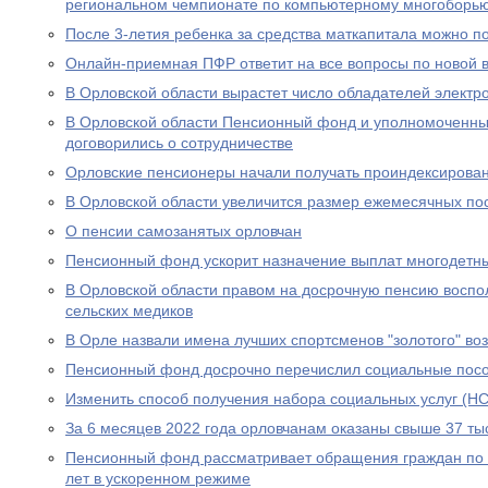
региональном чемпионате по компьютерному многоборь
После 3-летия ребенка за средства маткапитала можно п
Онлайн-приемная ПФР ответит на все вопросы по новой вы
В Орловской области вырастет число обладателей электр
В Орловской области Пенсионный фонд и уполномоченны
договорились о сотрудничестве
Орловские пенсионеры начали получать проиндексирова
В Орловской области увеличится размер ежемесячных по
О пенсии самозанятых орловчан
Пенсионный фонд ускорит назначение выплат многодетн
В Орловской области правом на досрочную пенсию воспо
сельских медиков
В Орле назвали имена лучших спортсменов "золотого" во
Пенсионный фонд досрочно перечислил социальные посо
Изменить способ получения набора социальных услуг (НС
За 6 месяцев 2022 года орловчанам оказаны свыше 37 тыс
Пенсионный фонд рассматривает обращения граждан по в
лет в ускоренном режиме