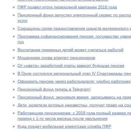
ПФР подвел итоги переходной кампании 2016 года
Пенсионный фонд запустил электронный сервис по расп
услуг
Сокращены сроки предоставления средств материнского 
Программа софинансирования пенсии: государство удвоил
год
Воспитание приемных детей может считаться работой
Мошенники снова атакуют пенсионеров
От «цвета» заработной платы зависит будущая пенсия
В Орле состоялся региональный этап IV Спартакиады пе
Оформить пенсию через работодателя: удобно работнику
Пенсионный фонд теперь в Telegram!
Пенсионный фонд: экономьте время, записываясь на при
Дети, родители которых неизвестны, получат право на с
Работающим пенсионерам: с 2018 года полный размер пе
период с 1-го числа месяца после увольнения
Куда поедет мобильная клиентская служба ПФР