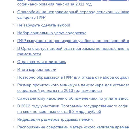
софинансирования пенсии за 2011 год
С жалобами на неправомерный перевод пенсионных нако
call-центр ПФР
Не забудьте сделать выбор!
Набор социальных услуг подорожал
ПФР выпускает второе издание учебника по пенсионной т
В Орле стартует второй этап программы по повышению п
грамотности
Страхователи отчитались
Итоги корректировки
Повторно обращаться в ПФР для отказа от набора социал
Размер прожиточного минимума пенсионера для устано
социальной доплаты на 2013 год изменился
Самозанятому населению об изменениях по уплате взносо
В 2012 году участники Программы государственного соф
на свои пенсионные счета 6,2 млрд. рублей
Индексация размеров трудовых пенсий
Распоряжение средствами материнского капитала времен