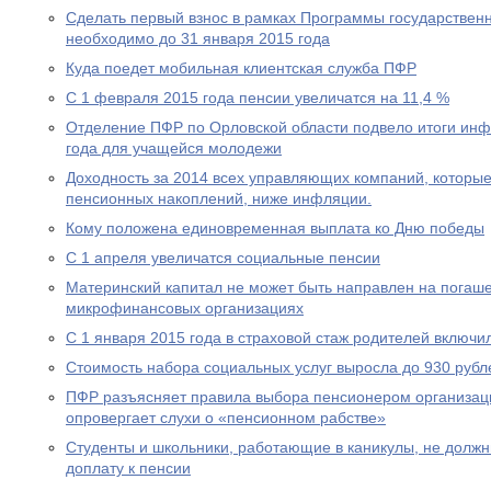
Сделать первый взнос в рамках Программы государствен
необходимо до 31 января 2015 года
Куда поедет мобильная клиентская служба ПФР
С 1 февраля 2015 года пенсии увеличатся на 11,4 %
Отделение ПФР по Орловской области подвело итоги ин
года для учащейся молодежи
Доходность за 2014 всех управляющих компаний, которы
пенсионных накоплений, ниже инфляции.
Кому положена единовременная выплата ко Дню победы
С 1 апреля увеличатся социальные пенсии
Материнский капитал не может быть направлен на погаше
микрофинансовых организациях
С 1 января 2015 года в страховой стаж родителей включи
Стоимость набора социальных услуг выросла до 930 рубл
ПФР разъясняет правила выбора пенсионером организац
опровергает слухи о «пенсионном рабстве»
Студенты и школьники, работающие в каникулы, не долж
доплату к пенсии