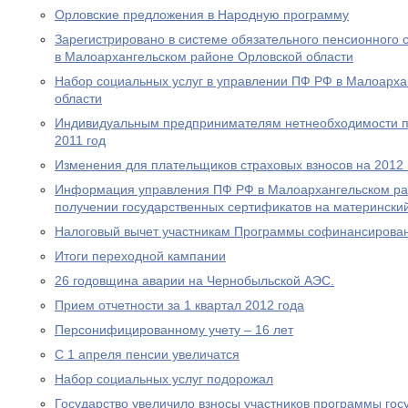
Орловские предложения в Народную программу
Зарегистрировано в системе обязательного пенсионного 
в Малоархангельском районе Орловской области
Набор социальных услуг в управлении ПФ РФ в Малоарха
области
Индивидуальным предпринимателям нетнеобходимости пр
2011 год
Изменения для плательщиков страховых взносов на 2012 
Информация управления ПФ РФ в Малоархангельском ра
получении государственных сертификатов на материнский
Налоговый вычет участникам Программы софинансирова
Итоги переходной кампании
26 годовщина аварии на Чернобыльской АЭС.
Прием отчетности за 1 квартал 2012 года
Персонифицированному учету – 16 лет
С 1 апреля пенсии увеличатся
Набор социальных услуг подорожал
Государство увеличило взносы участников программы гос