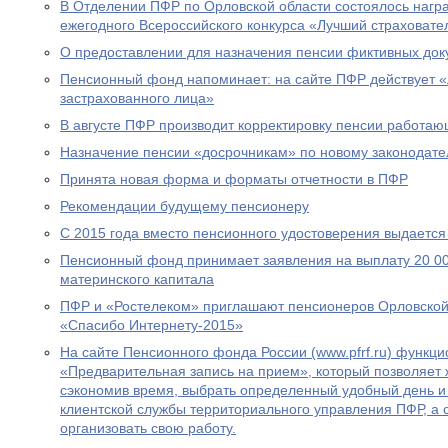
В Отделении ПФР по Орловской области состоялось нагр
ежегодного Всероссийского конкурса «Лучший страховател
О предоставлении для назначения пенсии фиктивных док
Пенсионный фонд напоминает: на сайте ПФР действует 
застрахованного лица»
В августе ПФР производит корректировку пенсии работа
Назначение пенсии «досрочникам» по новому законодател
Принята новая форма и форматы отчетности в ПФР
Рекомендации будущему пенсионеру
С 2015 года вместо пенсионного удостоверения выдается
Пенсионный фонд принимает заявления на выплату 20 00
материнского капитала
ПФР и «Ростелеком» приглашают пенсионеров Орловской 
«Спасибо Интернету-2015»
На сайте Пенсионного фонда России (www.pfrf.ru) функц
«Предварительная запись на прием», который позволяет 
сэкономив время, выбрать определенный удобный день и
клиентской службы территориального управления ПФР, а
организовать свою работу.