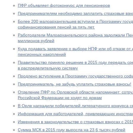
ПФР объявляет фотоконкурс для пенсионеров
Предпринимателям необходимо заплатить страховые взно
Более 200 малоархангельцев вступили в Программу госу
софинансирования пенсий за пять лет.
Работодатели Малоархангельского района задолжали Пе
миллионов рублей
Куда подавать заявление о выборе НПФ или об отказе о
пенсионных накоплений
Правительство приняло решение в 2015 году передать с
в распределительную систему
Продлено вступление в Программу государственного со
Предприниматель, не забудь уплатить страховые взносы!
Отделение ПФР по Орловской области напоминает: сотр
Российской Федерации не ходят по домам
В Орле наградили победителей литературного конкурса 
Информация для работодателей, привлекающих иностра
Изменения в законодательстве о страховых взносах с 201
Сумма МСК в 2015 году выросла на 23,6 тысяч рублей