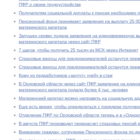
ПФР о своем трудоустройстве
Получателям социальной доплаты к пенсии необходимо п
Пенсионный фонд принимает заявления на выплату 25 00
материнского капитала
Запущен сервис подачи заявления на единовременную вы
материнского капитала через сайт ПФР
7 шагов, чтобы получить 25 тысяч из МСК через Интернет
Страховые взносы для предпринимателей останутся пре
Страховые взносы для предпринимателей останутся пре
Кому из педработников «зачтут» учебу в стаж
В Орловской области через сайт ПФР заявление на едино
материнского капитала подали более 4 тыс. человек
Материнский капитал можно направить на социальную а
Еще есть время, чтобы определиться с порядком получен
Отделение ПФР по Орловской области теперь и в «Однок
В августе ПФР производит перерасчет страховых пенсий
Вниманию граждан: сотрудники Пенсионного фонда по до