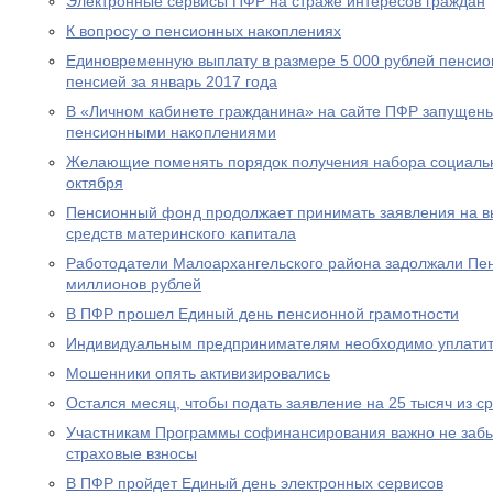
Электронные сервисы ПФР на страже интересов граждан
К вопросу о пенсионных накоплениях
Единовременную выплату в размере 5 000 рублей пенсио
пенсией за январь 2017 года
В «Личном кабинете гражданина» на сайте ПФР запущен
пенсионными накоплениями
Желающие поменять порядок получения набора социальны
октября
Пенсионный фонд продолжает принимать заявления на вы
средств материнского капитала
Работодатели Малоархангельского района задолжали Пе
миллионов рублей
В ПФР прошел Единый день пенсионной грамотности
Индивидуальным предпринимателям необходимо уплатит
Мошенники опять активизировались
Остался месяц, чтобы подать заявление на 25 тысяч из с
Участникам Программы софинансирования важно не забы
страховые взносы
В ПФР пройдет Единый день электронных сервисов