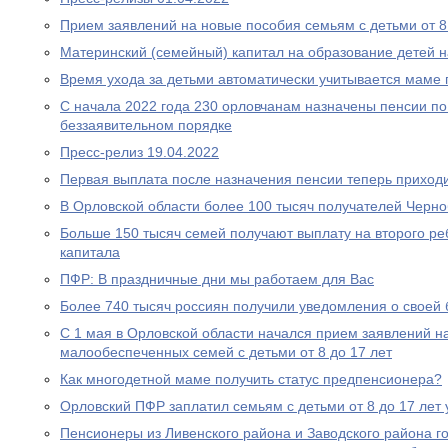
Прием заявлений на новые пособия семьям с детьми от 8 
Материнский (семейный) капитал на образование детей 
Время ухода за детьми автоматически учитывается маме
С начала 2022 года 230 орловчанам назначены пенсии по
беззаявительном порядке
Пресс-релиз 19.04.2022
Первая выплата после назначения пенсии теперь приходи
В Орловской области более 100 тысяч получателей Черн
Больше 150 тысяч семей получают выплату на второго ре
капитала
ПФР: В праздничные дни мы работаем для Вас
Более 740 тысяч россиян получили уведомления о своей
С 1 мая в Орловской области начался прием заявлений н
малообеспеченных семей с детьми от 8 до 17 лет
Как многодетной маме получить статус предпенсионера?
Орловский ПФР заплатил семьям с детьми от 8 до 17 лет 
Пенсионеры из Ливенского района и Заводского района г