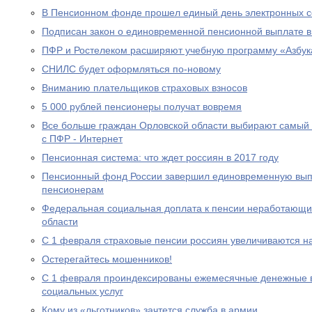
В Пенсионном фонде прошел единый день электронных с
Подписан закон о единовременной пенсионной выплате в
ПФР и Ростелеком расширяют учебную программу «Азбук
СНИЛС будет оформляться по-новому
Вниманию плательщиков страховых взносов
5 000 рублей пенсионеры получат вовремя
Все больше граждан Орловской области выбирают самый
с ПФР - Интернет
Пенсионная система: что ждет россиян в 2017 году
Пенсионный фонд России завершил единовременную выпл
пенсионерам
Федеральная социальная доплата к пенсии неработающи
области
С 1 февраля страховые пенсии россиян увеличиваются н
Остерегайтесь мошенников!
С 1 февраля проиндексированы ежемесячные денежные в
социальных услуг
Кому из «льготников» зачтется служба в армии