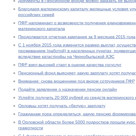
Документы в Пенсионном фонде можно заказать не выход
Благодаря материнскому капиталу жилищные условия ул
российских семей
ПФР напоминает о возможности получения единовременн
материнского капитала
Продолжается отчетная кампания за 9 месяцев 2015 года
С 1 ноября 2015 года изменится размер выплат, осущест
проживанием (работой) в населенных пунктах, подвергш
вследствие катастрофы на Чернобыльской АЭС
ПФР взял высокий старт в оценке качества госуслуг
Пенсионный фонд выясняет, какую зарплату хотят получа
Внимание: снова мошенники под видом сотрудников ПФР
Подайте заявление о назначении пенсии онлайн
Успейте получить 20 000 рублей из средств материнского
Орловцы хотят получать «белую» зарплату
Гражданам пора определиться, какую пенсию формирова
В Орловской области более 5000 подростков прошли курс
грамотности