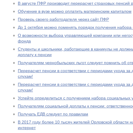
В августе ПФР производит перерасчет страховых пенсий
Обучение в вузе можно оплатить материнским капиталом
Проверь своего работодателя через сайт ПФР
До 1 октября можно поменять порядок получения набора 
О возможности выбора управляющей компании или негос
фонда
Студенты и школьники, работающие в каникулы не должн
доплату к пенсии
Получателям чернобыльских льгот следует помнить об от
Перерасчет пенсии в соответствии с периодами ухода за 
слухам!
Перерасчет пенсии в соответствии с периодами ухода за 
слухам!
Успейте определиться с получением набора социальных у
Получателям социальной доплаты к пенсии: ответственно
Получать ЕДВ следует по правилам
В 2017 году более 10 тысяч жителей Орловской области 
интернет