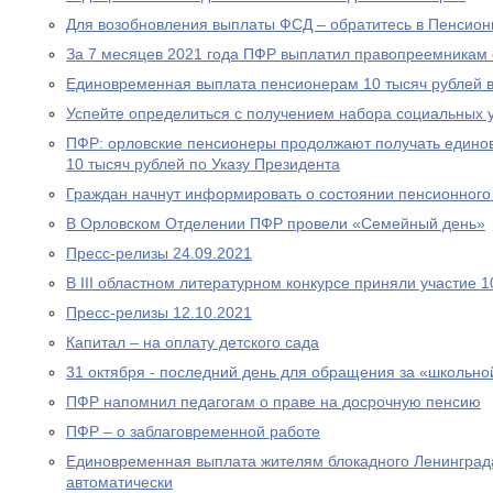
Для возобновления выплаты ФСД – обратитесь в Пенсио
За 7 месяцев 2021 года ПФР выплатил правопреемникам 
Единовременная выплата пенсионерам 10 тысяч рублей в
Успейте определиться с получением набора социальных у
ПФР: орловские пенсионеры продолжают получать едино
10 тысяч рублей по Указу Президента
Граждан начнут информировать о состоянии пенсионного 
В Орловском Отделении ПФР провели «Семейный день»
Пресс-релизы 24.09.2021
В III областном литературном конкурсе приняли участие 
Пресс-релизы 12.10.2021
Капитал – на оплату детского сада
31 октября - последний день для обращения за «школьно
ПФР напомнил педагогам о праве на досрочную пенсию
ПФР – о заблаговременной работе
Единовременная выплата жителям блокадного Ленинграда
автоматически