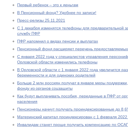
Первый ребенок – это к деньгам
В Пенсионный фонд? Удобнее по записи!
Пресс-релизы 25.11.2021
С 1 декабря изменятся телефоны для предварительной за
службу ПФР
ПФР напомнил о видах пенсии и выплатах
Пенсионный фонд расширяет перечень предоставляемых
С января 2022 года у специалистов управления персони
Орловской области изменились телефоны
В Орловской области с 1 января 2022 года увеличится р
беременности и для одиноких родителей
Больше 2 млн россиян получат в январе меры поддержк
фонду из органов соцзащиты
Как будут выплачивать пособия, переданные в ПФР от ор
населения
Пенсионеры начнут получать проиндексированные до 8,6
Материнский капитал проиндексирован с 1 февраля 2022
Инвалидам станет проще получить компенсацию по ОСА