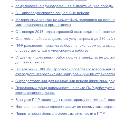
Кому положена единовременная выплата ко Дню победы
С 1 апреля увеличатся социальные пенсии
Материнский капитал не может быть направлен на погаше
микрофинансовых организациях
С 1 января 2015 года в страховой стаж родителей включи
Стоимость набора социальных услуг выросла до 930 рубл
ПФР разъясняет правила выбора пенсионером организац
опровергает слухи о «пенсионном рабстве»
Студенты и школьники, работающие в каникулы, не долж
доплату к пенсии
В Отделении ПФР по Орловской области состоялось нагр
ежегодного Всероссийского конкурса «Лучший страховател
О предоставлении для назначения пенсии фиктивных док
Пенсионный фонд напоминает: на сайте ПФР действует 
застрахованного лица»
В августе ПФР производит корректировку пенсии работа
Назначение пенсии «досрочникам» по новому законодател
Принята новая форма и форматы отчетности в ПФР