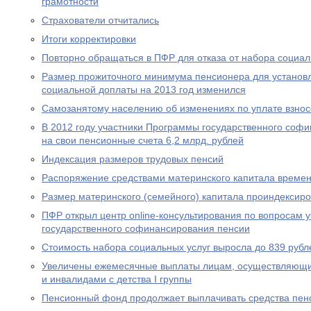
грамотности
Страхователи отчитались
Итоги корректировки
Повторно обращаться в ПФР для отказа от набора социал
Размер прожиточного минимума пенсионера для устано
социальной доплаты на 2013 год изменился
Самозанятому населению об изменениях по уплате взносо
В 2012 году участники Программы государственного соф
на свои пенсионные счета 6,2 млрд. рублей
Индексация размеров трудовых пенсий
Распоряжение средствами материнского капитала времен
Размер материнского (семейного) капитала проиндексир
ПФР открыл центр online-консультирования по вопросам 
государственного софинансирования пенсии
Стоимость набора социальных услуг выросла до 839 рубл
Увеличены ежемесячные выплаты лицам, осуществляющи
и инвалидами с детства I группы
Пенсионный фонд продолжает выплачивать средства пен