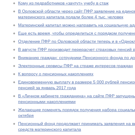
Кому из педработников «зачтут» учебу в стаж
В Орловской области через сайт ПФР заявление на едино
материнского капитала подали более 4 тыс. человек
Материнский капитал можно направить на социальную а
Еще есть время, чтобы определиться с порядком получен
Отделение ПФР по Орловской области теперь и в «Однок
В августе ПФР производит перерасчет страховых пенсий
Вниманию граждан: сотрудники Пенсионного фонда по до
Электронные сервисы ПФР на страже интересов граждан
К вопросу о пенсионных накоплениях
Единовременную выплату в размере 5 000 рублей пенсио
пенсией за январь 2017 года
В «Личном кабинете гражданина» на сайте ПФР запущен
пенсионными накоплениями
Желающие поменять порядок получения набора социальны
октября
Пенсионный фонд продолжает принимать заявления на вы
средств материнского капитала