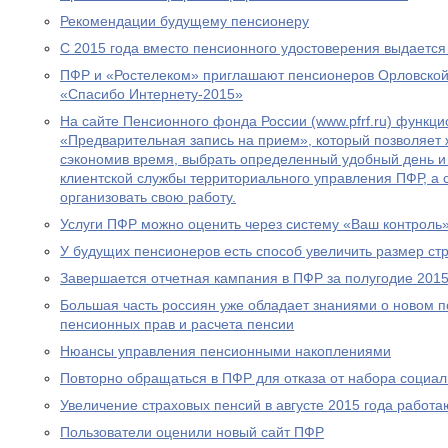
Рекомендации будущему пенсионеру
С 2015 года вместо пенсионного удостоверения выдается
ПФР и «Ростелеком» приглашают пенсионеров Орловской 
«Спасибо Интернету-2015»
На сайте Пенсионного фонда России (www.pfrf.ru) функц
«Предварительная запись на прием», который позволяет 
сэкономив время, выбрать определенный удобный день и
клиентской службы территориального управления ПФР, а
организовать свою работу.
Услуги ПФР можно оценить через систему «Ваш контроль
У будущих пенсионеров есть способ увеличить размер ст
Завершается отчетная кампания в ПФР за полугодие 2015
Большая часть россиян уже обладает знаниями о новом 
пенсионных прав и расчета пенсии
Нюансы управления пенсионными накоплениями
Повторно обращаться в ПФР для отказа от набора социал
Увеличение страховых пенсий в августе 2015 года рабо
Пользователи оценили новый сайт ПФР