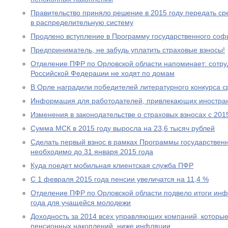
Правительство приняло решение в 2015 году передать с
в распределительную систему
Продлено вступление в Программу государственного со
Предприниматель, не забудь уплатить страховые взносы!
Отделение ПФР по Орловской области напоминает: сотр
Российской Федерации не ходят по домам
В Орле наградили победителей литературного конкурса 
Информация для работодателей, привлекающих иностра
Изменения в законодательстве о страховых взносах с 201
Сумма МСК в 2015 году выросла на 23,6 тысяч рублей
Сделать первый взнос в рамках Программы государствен
необходимо до 31 января 2015 года
Куда поедет мобильная клиентская служба ПФР
С 1 февраля 2015 года пенсии увеличатся на 11,4 %
Отделение ПФР по Орловской области подвело итоги ин
года для учащейся молодежи
Доходность за 2014 всех управляющих компаний, которы
пенсионных накоплений, ниже инфляции.