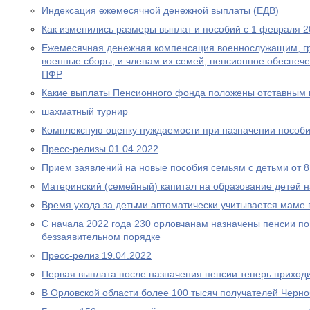
Индексация ежемесячной денежной выплаты (ЕДВ)
Как изменились размеры выплат и пособий с 1 февраля 2
Ежемесячная денежная компенсация военнослужащим, г
военные сборы, и членам их семей, пенсионное обеспеч
ПФР
Какие выплаты Пенсионного фонда положены отставным 
шахматный турнир
Комплексную оценку нуждаемости при назначении пособ
Пресс-релизы 01.04.2022
Прием заявлений на новые пособия семьям с детьми от 8 
Материнский (семейный) капитал на образование детей 
Время ухода за детьми автоматически учитывается маме
С начала 2022 года 230 орловчанам назначены пенсии по
беззаявительном порядке
Пресс-релиз 19.04.2022
Первая выплата после назначения пенсии теперь приходи
В Орловской области более 100 тысяч получателей Черн