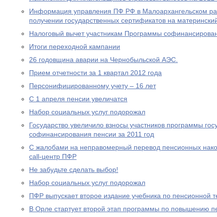
Информация управления ПФ РФ в Малоархангельском ра
получении государственных сертификатов на материнский
Налоговый вычет участникам Программы софинансирова
Итоги переходной кампании
26 годовщина аварии на Чернобыльской АЭС.
Прием отчетности за 1 квартал 2012 года
Персонифицированному учету – 16 лет
С 1 апреля пенсии увеличатся
Набор социальных услуг подорожал
Государство увеличило взносы участников программы гос
софинансирования пенсии за 2011 год
С жалобами на неправомерный перевод пенсионных нако
call-центр ПФР
Не забудьте сделать выбор!
Набор социальных услуг подорожал
ПФР выпускает второе издание учебника по пенсионной т
В Орле стартует второй этап программы по повышению п