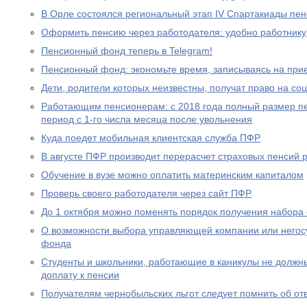
В Орле состоялся региональный этап IV Спартакиады пе
Оформить пенсию через работодателя: удобно работнику
Пенсионный фонд теперь в Telegram!
Пенсионный фонд: экономьте время, записываясь на при
Дети, родители которых неизвестны, получат право на с
Работающим пенсионерам: с 2018 года полный размер пе
период с 1-го числа месяца после увольнения
Куда поедет мобильная клиентская служба ПФР
В августе ПФР производит перерасчет страховых пенсий
Обучение в вузе можно оплатить материнским капиталом
Проверь своего работодателя через сайт ПФР
До 1 октября можно поменять порядок получения набора 
О возможности выбора управляющей компании или негос
фонда
Студенты и школьники, работающие в каникулы не должн
доплату к пенсии
Получателям чернобыльских льгот следует помнить об от