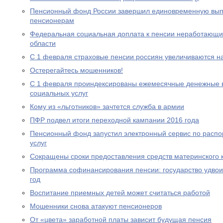
Пенсионный фонд России завершил единовременную выпл
пенсионерам
Федеральная социальная доплата к пенсии неработающи
области
С 1 февраля страховые пенсии россиян увеличиваются н
Остерегайтесь мошенников!
С 1 февраля проиндексированы ежемесячные денежные в
социальных услуг
Кому из «льготников» зачтется служба в армии
ПФР подвел итоги переходной кампании 2016 года
Пенсионный фонд запустил электронный сервис по расп
услуг
Сокращены сроки предоставления средств материнского 
Программа софинансирования пенсии: государство удвоил
год
Воспитание приемных детей может считаться работой
Мошенники снова атакуют пенсионеров
От «цвета» заработной платы зависит будущая пенсия