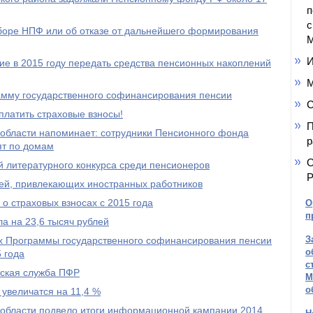
п
с
ыборе НПФ или об отказе от дальнейшего формирования
М
И
е в 2015 году передать средства пенсионных накоплений
М
амму государственного софинансирования пенсии
С
платить страховые взносы!
П
области напоминает: сотрудники Пенсионного фонда
р
ят по домам
О
 литературного конкурса среди пенсионеров
Р
ей, привлекающих иностранных работников
о страховых взносах с 2015 года
О
п
а на 23,6 тысяч рублей
З
ах Программы государственного софинансирования пенсии
о
 года
с
тская служба ПФР
М
о
 увеличатся на 11,4 %
области подвело итоги информационной кампании 2014