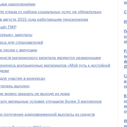
п
ыми накоплениями
я отказа от набора социальных услуг не обязательно
С
 в августе 2015 года работающим пенсионерам
И
сайт ПФР
П
серые» зарплаты
о
о
рса для страхователей
е писем с вирусами
Р
п
редств материнского капитала являются незаконными
ф
онкурса агитационных материалов «Мой путь к достойной
2
одежи
С
ля участия в конкурсах
и
 теперь выгодно
г
е можно заказать не выходя из дома
В
талу жилищные условия улучшили более 3 миллионов
г
п
с
и получения единовременной выплаты из средств
И
п