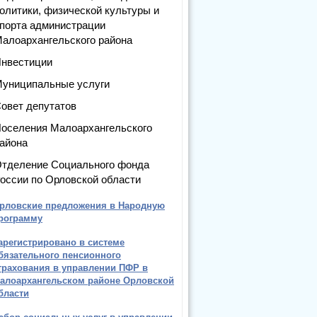
олитики, физической культуры и
порта администрации
алоархангельского района
нвестиции
униципальные услуги
овет депутатов
оселения Малоархангельского
айона
тделение Социального фонда
оссии по Орловской области
рловские предложения в Народную
рограмму
арегистрировано в системе
бязательного пенсионного
трахования в управлении ПФР в
алоархангельском районе Орловской
бласти