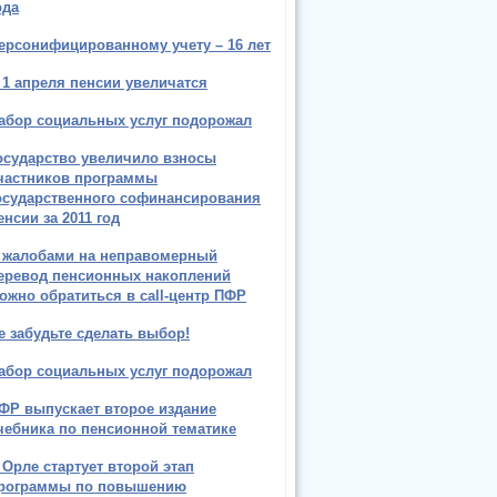
ода
ерсонифицированному учету – 16 лет
 1 апреля пенсии увеличатся
абор социальных услуг подорожал
осударство увеличило взносы
частников программы
осударственного софинансирования
енсии за 2011 год
 жалобами на неправомерный
еревод пенсионных накоплений
ожно обратиться в call-центр ПФР
е забудьте сделать выбор!
абор социальных услуг подорожал
ФР выпускает второе издание
чебника по пенсионной тематике
 Орле стартует второй этап
рограммы по повышению