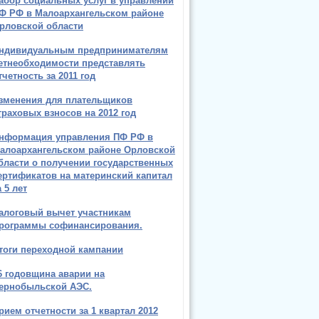
абор социальных услуг в управлении
Ф РФ в Малоархангельском районе
рловской области
ндивидуальным предпринимателям
етнеобходимости представлять
тчетность за 2011 год
зменения для плательщиков
траховых взносов на 2012 год
нформация управления ПФ РФ в
алоархангельском районе Орловской
бласти о получении государственных
ертификатов на материнский капитал
а 5 лет
алоговый вычет участникам
рограммы софинансирования.
тоги переходной кампании
6 годовщина аварии на
ернобыльской АЭС.
рием отчетности за 1 квартал 2012