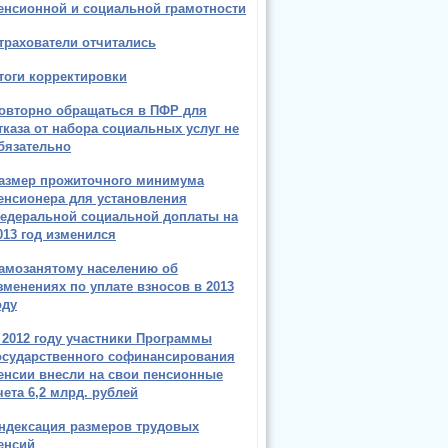
енсионной и социальной грамотности
трахователи отчитались
тоги корректировки
овторно обращаться в ПФР для
тказа от набора социальных услуг не
бязательно
азмер прожиточного минимума
енсионера для установления
едеральной социальной доплаты на
013 год изменился
амозанятому населению об
зменениях по уплате взносов в 2013
оду
 2012 году участники Программы
осударственного софинансирования
енсии внесли на свои пенсионные
чета 6,2 млрд. рублей
ндексация размеров трудовых
енсий