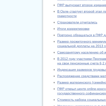
ПФР выпускает второе издание
В Орле стартует второй этап
грамотности
Страхователи отчитались
Итоги корректировки
Повторно обращаться в ПФР дл
Размер прожиточного минимум
социальной доплаты на 2013 г
Самозанятому населению об из
В 2012 году участники Програ
на свои пенсионные счета 6,2 
Индексация размеров трудовы
Распоряжение средствами мат
Размер материнского (семейно
ПФР открыл центр online-конс
государственного софинансир
Стоимость набора социальных 