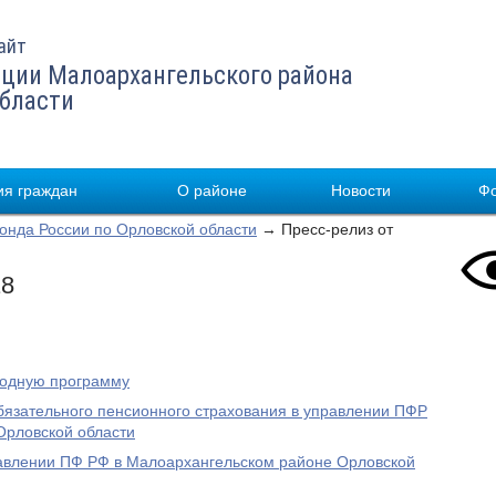
айт
ции Малоархангельского района
области
я граждан
О районе
Новости
Ф
нда России по Орловской области
→ Пресс-релиз от
18
родную программу
бязательного пенсионного страхования в управлении ПФР
Орловской области
равлении ПФ РФ в Малоархангельском районе Орловской