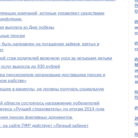
Н
П
О
авляющих компаний, которые управляют средствами
 инфляции.
И
ая выплата ко Дню победы
н
о
льные пенсии
И
 быть направлен на погашение займов, взятых в
с
ях
овой стаж родителей включили уход за четырьмя детьми
И
М
услуг выросла до 930 рублей
о
ра пенсионером организации-доставщика пенсии и
с
ном рабстве»
з
ющие в каникулы, не должны получать социальную
Н
П
й области состоялось награждение победителей
И
нкурса «Лучший страхователь» по итогам 2014 года
ения пенсии фиктивных документов.
2
Ч
 на сайте ПФР действует «Личный кабинет
П