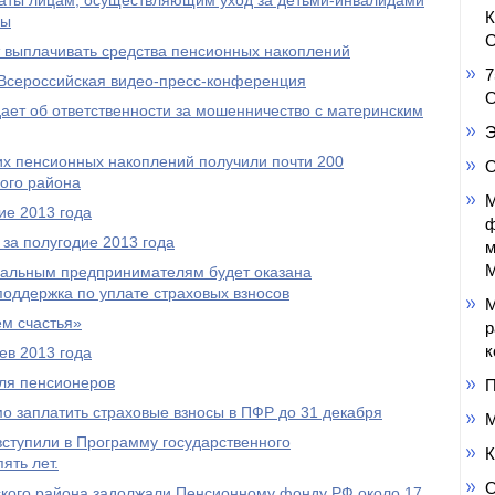
аты лицам, осуществляющим уход за детьми-инвалидами
пы
С
выплачивать средства пенсионных накоплений
7
Всероссийская видео-пресс-конференция
О
ет об ответственности за мошенничество с материнским
Э
оих пенсионных накоплений получили почти 200
О
ого района
М
ие 2013 года
ф
за полугодие 2013 года
м
М
уальным предпринимателям будет оказана
оддержка по уплате страховых взносов
М
м счастья»
р
к
ев 2013 года
ля пенсионеров
П
 заплатить страховые взносы в ПФР до 31 декабря
М
ступили в Программу государственного
К
ять лет.
О
кого района задолжали Пенсионному фонду РФ около 17