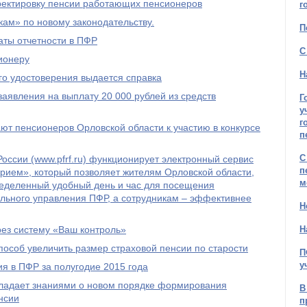
рректировку пенсии работающих пенсионеров
г
ам» по новому законодательству.
П
ты отчетности в ПФР
С
ионеру
Н
го удостоверения выдается справка
явления на выплату 20 000 рублей из средств
Г
у
г
т пенсионеров Орловской области к участию в конкурсе
п
С
оссии (www.pfrf.ru) функционирует электронный сервис
п
рием», который позволяет жителям Орловской области,
м
ределенный удобный день и час для посещения
льного управления ПФР, а сотрудникам – эффективнее
Н
рез систему «Ваш контроль»
Н
пособ увеличить размер страховой пенсии по старости
П
у
я в ПФР за полугодие 2015 года
бладает знаниями о новом порядке формирования
В
нсии
п