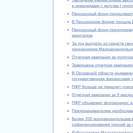
Увеличены ежемесячные выпл
и инвалидами с детства I груп
Пенсионный фонд продолжает 
В Пенсионном фонде прошла 
Пенсионный фонд предупрежда
капиталом
За год выплаты из средств св
пенсионеров Малоархангельск
Отчетная кампания за полугод
Завершена отчетная кампания 
В Орловской области индивид
государственная финансовая п
ПФР больше не пришлет «писе
Отчетная кампания за 9 месяц
ПФР объявляет фотоконкурс д
Предпринимателям необходимо
Более 200 малоархангельцев в
софинансирования пенсий за п
Работодатели Малоархангельс