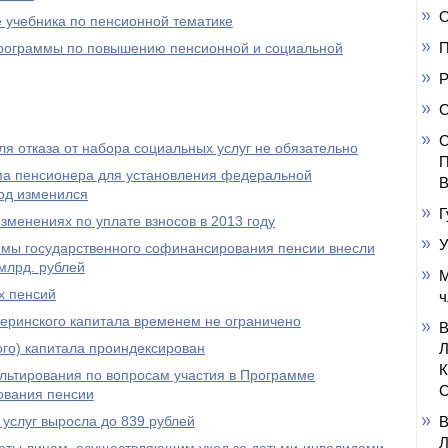
О
 учебника по пенсионной тематике
П
 программы по повышению пенсионной и социальной
Р
С
С
я отказа от набора социальных услуг не обязательно
П
а пенсионера для установления федеральной
В
од изменился
Г
менениях по уплате взносов в 2013 году
У
ммы государственного софинансирования пенсии внесли
млрд. рублей
М
х пенсий
ч
еринского капитала временем не ограничено
го) капитала проиндексирован
ультирования по вопросам участия в Программе
С
ования пенсии
услуг выросла до 839 рублей