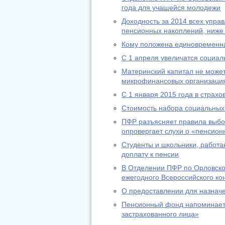
года для учащейся молодежи
Доходность за 2014 всех упр
пенсионных накоплений, ниже
Кому положена единовременн
С 1 апреля увеличатся социа
Материнский капитал не может
микрофинансовых организаци
С 1 января 2015 года в страх
Стоимость набора социальных 
ПФР разъясняет правила выбо
опровергает слухи о «пенсион
Студенты и школьники, работа
доплату к пенсии
В Отделении ПФР по Орловско
ежегодного Всероссийского ко
О предоставлении для назнач
Пенсионный фонд напоминает:
застрахованного лица»