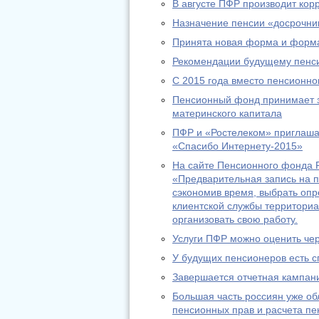
В августе ПФР производит ко
Назначение пенсии «досрочник
Принята новая форма и форма
Рекомендации будущему пенс
С 2015 года вместо пенсионно
Пенсионный фонд принимает за
материнского капитала
ПФР и «Ростелеком» приглашаю
«Спасибо Интернету-2015»
На сайте Пенсионного фонда Р
«Предварительная запись на п
сэкономив время, выбрать оп
клиентской службы территориа
организовать свою работу.
Услуги ПФР можно оценить че
У будущих пенсионеров есть с
Завершается отчетная кампани
Большая часть россиян уже о
пенсионных прав и расчета пе