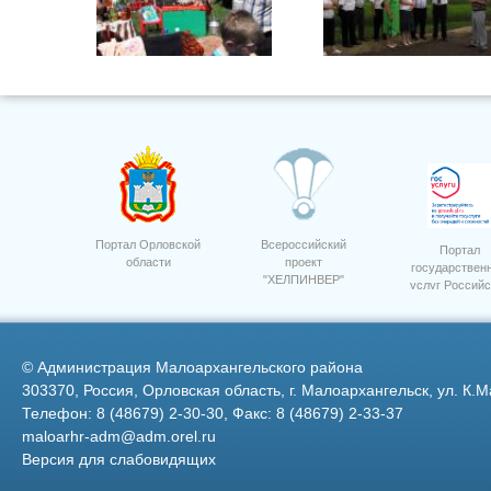
Фото 25
Семинар приемка посев 11
Портал Орловской
Всероссийский
Портал
области
проект
государствен
"ХЕЛПИНВЕР"
услуг Российс
Мини-маркет мясной-отдел
колбас
Федерации
©
Администрация Малоархангельского района
303370, Россия, Орловская область, г. Малоархангельск, ул. К.М
Телефон: 8 (48679) 2-30-30, Факс: 8 (48679) 2-33-37
maloarhr-adm@adm.orel.ru
Версия для слабовидящих