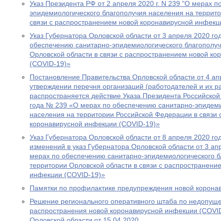
Указ Президента РФ от 2 апреля 2020 г. N 239 "О мерах 
эпидемиологического благополучия населения на террит
связи с распространением новой коронавирусной инфекц
Указ Губернатора Орловской области от 3 апреля 2020 г
обеспечению санитарно-эпидемиологического благополуч
Орловской области в связи с распространением новой к
(COVID-19)»
Постановление Правительства Орловской области от 4 а
утверждении перечня организаций (работодателей и их ра
распространяется действие Указа Президента Российской
года № 239 «О мерах по обеспечению санитарно-эпидеми
населения на территории Российской Федерации в связи
коронавирусной инфекции (COVID-19)»
Указ Губернатора Орловской области от 8 апреля 2020 г
изменений в указ Губернатора Орловской области от 3 а
мерах по обеспечению санитарно-эпидемиологического б
территории Орловской области в связи с распространени
инфекции (COVID-19)»
Памятки по профилактике предупреждения новой корона
Решение регионального оперативного штаба по недопуще
распространения новой коронавирусной инфекции (COVID
Орловской области от 15.04.2020.