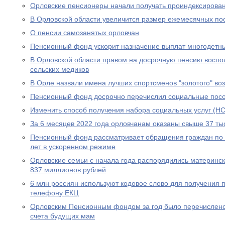
Орловские пенсионеры начали получать проиндексирова
В Орловской области увеличится размер ежемесячных по
О пенсии самозанятых орловчан
Пенсионный фонд ускорит назначение выплат многодетн
В Орловской области правом на досрочную пенсию воспо
сельских медиков
В Орле назвали имена лучших спортсменов "золотого" во
Пенсионный фонд досрочно перечислил социальные посо
Изменить способ получения набора социальных услуг (НС
За 6 месяцев 2022 года орловчанам оказаны свыше 37 тыс
Пенсионный фонд рассматривает обращения граждан по в
лет в ускоренном режиме
Орловские семьи с начала года распорядились материнс
837 миллионов рублей
6 млн россиян используют кодовое слово для получения 
телефону ЕКЦ
Орловским Пенсионным фондом за год было перечислено
счета будущих мам