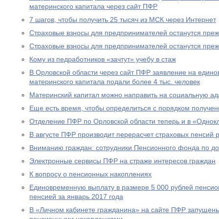
материнского капитала через сайт ПФР
7 шагов, чтобы получить 25 тысяч из МСК через Интернет
Страховые взносы для предпринимателей останутся пре
Страховые взносы для предпринимателей останутся пре
Кому из педработников «зачтут» учебу в стаж
В Орловской области через сайт ПФР заявление на едино
материнского капитала подали более 4 тыс. человек
Материнский капитал можно направить на социальную а
Еще есть время, чтобы определиться с порядком получен
Отделение ПФР по Орловской области теперь и в «Однок
В августе ПФР производит перерасчет страховых пенсий
Вниманию граждан: сотрудники Пенсионного фонда по до
Электронные сервисы ПФР на страже интересов граждан
К вопросу о пенсионных накоплениях
Единовременную выплату в размере 5 000 рублей пенсио
пенсией за январь 2017 года
В «Личном кабинете гражданина» на сайте ПФР запущен