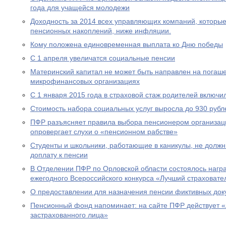
года для учащейся молодежи
Доходность за 2014 всех управляющих компаний, которы
пенсионных накоплений, ниже инфляции.
Кому положена единовременная выплата ко Дню победы
С 1 апреля увеличатся социальные пенсии
Материнский капитал не может быть направлен на погаше
микрофинансовых организациях
С 1 января 2015 года в страховой стаж родителей включи
Стоимость набора социальных услуг выросла до 930 рубл
ПФР разъясняет правила выбора пенсионером организац
опровергает слухи о «пенсионном рабстве»
Студенты и школьники, работающие в каникулы, не долж
доплату к пенсии
В Отделении ПФР по Орловской области состоялось нагр
ежегодного Всероссийского конкурса «Лучший страховател
О предоставлении для назначения пенсии фиктивных док
Пенсионный фонд напоминает: на сайте ПФР действует 
застрахованного лица»