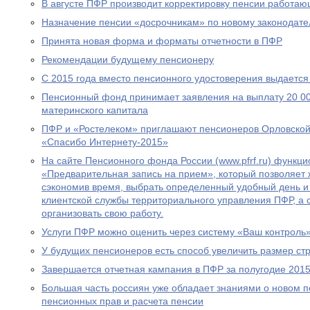
В августе ПФР производит корректировку пенсии работа
Назначение пенсии «досрочникам» по новому законодател
Принята новая форма и форматы отчетности в ПФР
Рекомендации будущему пенсионеру
С 2015 года вместо пенсионного удостоверения выдается
Пенсионный фонд принимает заявления на выплату 20 00
материнского капитала
ПФР и «Ростелеком» приглашают пенсионеров Орловской 
«Спасибо Интернету-2015»
На сайте Пенсионного фонда России (www.pfrf.ru) функц
«Предварительная запись на прием», который позволяет 
сэкономив время, выбрать определенный удобный день и
клиентской службы территориального управления ПФР, а
организовать свою работу.
Услуги ПФР можно оценить через систему «Ваш контроль
У будущих пенсионеров есть способ увеличить размер ст
Завершается отчетная кампания в ПФР за полугодие 2015
Большая часть россиян уже обладает знаниями о новом 
пенсионных прав и расчета пенсии