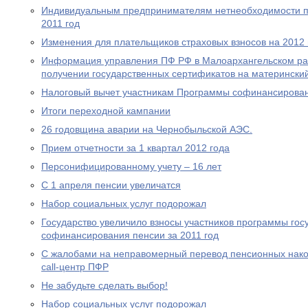
Индивидуальным предпринимателям нетнеобходимости пр
2011 год
Изменения для плательщиков страховых взносов на 2012 
Информация управления ПФ РФ в Малоархангельском ра
получении государственных сертификатов на материнский
Налоговый вычет участникам Программы софинансирова
Итоги переходной кампании
26 годовщина аварии на Чернобыльской АЭС.
Прием отчетности за 1 квартал 2012 года
Персонифицированному учету – 16 лет
С 1 апреля пенсии увеличатся
Набор социальных услуг подорожал
Государство увеличило взносы участников программы гос
софинансирования пенсии за 2011 год
С жалобами на неправомерный перевод пенсионных нако
call-центр ПФР
Не забудьте сделать выбор!
Набор социальных услуг подорожал