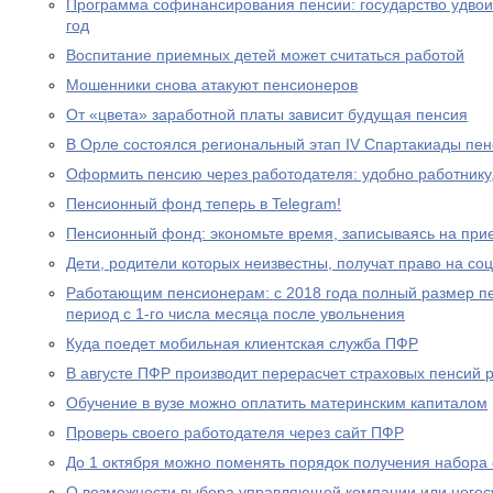
Программа софинансирования пенсии: государство удвоил
год
Воспитание приемных детей может считаться работой
Мошенники снова атакуют пенсионеров
От «цвета» заработной платы зависит будущая пенсия
В Орле состоялся региональный этап IV Спартакиады пе
Оформить пенсию через работодателя: удобно работнику
Пенсионный фонд теперь в Telegram!
Пенсионный фонд: экономьте время, записываясь на при
Дети, родители которых неизвестны, получат право на с
Работающим пенсионерам: с 2018 года полный размер пе
период с 1-го числа месяца после увольнения
Куда поедет мобильная клиентская служба ПФР
В августе ПФР производит перерасчет страховых пенсий
Обучение в вузе можно оплатить материнским капиталом
Проверь своего работодателя через сайт ПФР
До 1 октября можно поменять порядок получения набора 
О возможности выбора управляющей компании или негос