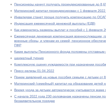
Пенсионеры начнут получать проиндексированные до 8,6
Материнский капитал проиндексирован с 1 февраля 2022
Инвалидам станет проще получить компенсацию по ОСА
Индексация ежемесячной денежной выплаты (ЕДВ)
Как изменились размеры выплат и пособий с 1 февраля 2
Ежемесячная денежная компенсация военнослужащим, г
военные сборы, и членам их семей, пенсионное обеспеч
ПФР
Какие выплаты Пенсионного фонда положены отставным 
шахматный турнир
Комплексную оценку нуждаемости при назначении пособ
Пресс-релизы 01.04.2022
Прием заявлений на новые пособия семьям с детьми от 8 
Материнский (семейный) капитал на образование детей 
Время ухода за детьми автоматически учитывается маме
С начала 2022 года 230 орловчанам назначены пенсии по
беззаявительном порядке