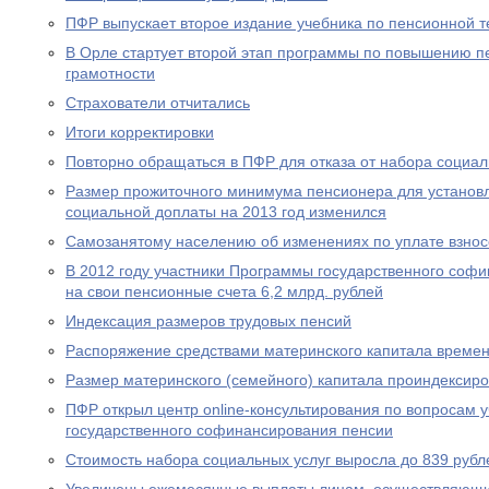
ПФР выпускает второе издание учебника по пенсионной т
В Орле стартует второй этап программы по повышению п
грамотности
Страхователи отчитались
Итоги корректировки
Повторно обращаться в ПФР для отказа от набора социал
Размер прожиточного минимума пенсионера для устано
социальной доплаты на 2013 год изменился
Самозанятому населению об изменениях по уплате взносо
В 2012 году участники Программы государственного соф
на свои пенсионные счета 6,2 млрд. рублей
Индексация размеров трудовых пенсий
Распоряжение средствами материнского капитала времен
Размер материнского (семейного) капитала проиндексир
ПФР открыл центр online-консультирования по вопросам 
государственного софинансирования пенсии
Стоимость набора социальных услуг выросла до 839 рубл