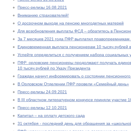
Пресс-релизы 16.08.2021
Вниманию страхователей!
О досрочном выходе на пенсию многодетных матерей
Для возобновления выплаты ФСД – обратитесь в Пенсио
За 7 месяцев 2021 года ПФР выплатил правопреемникам 
Единовременная выплата пенсионерам 10 тысяч рублей в
Успейте определиться с получением набора социальных у
ПФР: орловские пенсионеры продолжают получать едино
10 тысяч рублей по Указу Президента
Граждан начнут информировать о состоянии пенсионного 
В Орловском Отделении ПФР провели «Семейный день»
Пресс-релизы 24.09.2021
В III областном литературном конкурсе приняли участие 
Пресс-релизы 12.10.2021
Капитал – на оплату детского сада
31 октября - последний день для обращения за «школьно