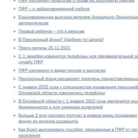
ПФР напомнил педагогам о праве на досрочную пенсию
ПФР – о заблаговременной работе
Единовременная выплата жителям блокадного Ленинграда
автоматически
Первый ребенок – это к деньгам
В Пенсионный фонд? Удобнее по записи!
Пресс-релизы 25.11.2021
С 1 декабря изменятся телефоны для предварительной за
службу ПФР
ПФР напомнил о видах пенсии и выплатах
Пенсионный фонд расширяет перечень предоставляемых
С января 2022 года у специалистов управления персони
Орловской области изменились телефоны
В Орловской области с 1 января 2022 года увеличится р
беременности и для одиноких родителей
Больше 2 млн россиян получат в январе меры поддержк
фонду из органов соцзащиты
Как будут выплачивать пособия, переданные в ПФР от ор
населения