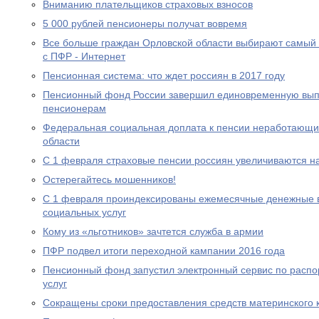
Вниманию плательщиков страховых взносов
5 000 рублей пенсионеры получат вовремя
Все больше граждан Орловской области выбирают самый
с ПФР - Интернет
Пенсионная система: что ждет россиян в 2017 году
Пенсионный фонд России завершил единовременную выпл
пенсионерам
Федеральная социальная доплата к пенсии неработающи
области
С 1 февраля страховые пенсии россиян увеличиваются н
Остерегайтесь мошенников!
С 1 февраля проиндексированы ежемесячные денежные в
социальных услуг
Кому из «льготников» зачтется служба в армии
ПФР подвел итоги переходной кампании 2016 года
Пенсионный фонд запустил электронный сервис по расп
услуг
Сокращены сроки предоставления средств материнского 