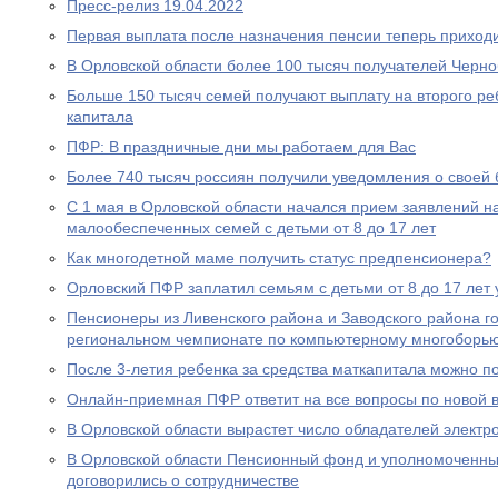
Пресс-релиз 19.04.2022
Первая выплата после назначения пенсии теперь приходи
В Орловской области более 100 тысяч получателей Черн
Больше 150 тысяч семей получают выплату на второго ре
капитала
ПФР: В праздничные дни мы работаем для Вас
Более 740 тысяч россиян получили уведомления о своей
С 1 мая в Орловской области начался прием заявлений н
малообеспеченных семей с детьми от 8 до 17 лет
Как многодетной маме получить статус предпенсионера?
Орловский ПФР заплатил семьям с детьми от 8 до 17 лет 
Пенсионеры из Ливенского района и Заводского района г
региональном чемпионате по компьютерному многоборь
После 3-летия ребенка за средства маткапитала можно п
Онлайн-приемная ПФР ответит на все вопросы по новой вы
В Орловской области вырастет число обладателей электр
В Орловской области Пенсионный фонд и уполномоченны
договорились о сотрудничестве