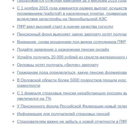
Продолжается отчетная кампания за 9 месяцев 2015 года
С 1 ноября 2015 года изменится размер выплат, осущест
проживанием (работой) в населенных пунктах, подвергш
вследствие катастрофы на Чернобыльской АЭС
ПФР взял высокий старт в оценке качества госуслуг
Пенсионный фонд выясняет, какую зарплату хотят получа
Внимание: снова мошенники под видом сотрудников ПФР
Подайте заявление о назначении пенсии онлайн
Успейте получить 20 000 рублей из средств материнского
Орловцы хотят получать «белую» зарплату
Гражданам пора определиться, какую пенсию формирова
В Орловской области более 5000 подростков прошли курс
грамотности
С 1 февраля страховые пенсии неработающих россиян в
увеличился на 7%
У Пенсионного фонда Российской Федерации новый теле
Информация для получателей страховых пенсий
Страхователям важно не забыть о новой отчетности в ПФ