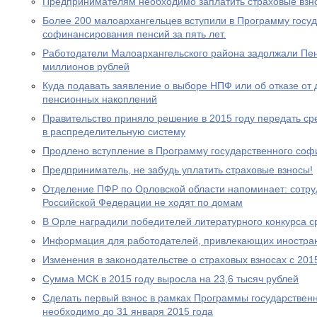
Предпринимателям необходимо заплатить страховые взно
Более 200 малоархангельцев вступили в Программу госу
софинансирования пенсий за пять лет.
Работодатели Малоархангельского района задолжали Пе
миллионов рублей
Куда подавать заявление о выборе НПФ или об отказе о
пенсионных накоплений
Правительство приняло решение в 2015 году передать с
в распределительную систему
Продлено вступление в Программу государственного со
Предприниматель, не забудь уплатить страховые взносы!
Отделение ПФР по Орловской области напоминает: сотр
Российской Федерации не ходят по домам
В Орле наградили победителей литературного конкурса 
Информация для работодателей, привлекающих иностра
Изменения в законодательстве о страховых взносах с 201
Сумма МСК в 2015 году выросла на 23,6 тысяч рублей
Сделать первый взнос в рамках Программы государствен
необходимо до 31 января 2015 года