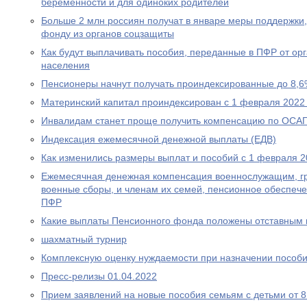
беременности и для одиноких родителей
Больше 2 млн россиян получат в январе меры поддержк
фонду из органов соцзащиты
Как будут выплачивать пособия, переданные в ПФР от ор
населения
Пенсионеры начнут получать проиндексированные до 8,6
Материнский капитал проиндексирован с 1 февраля 2022
Инвалидам станет проще получить компенсацию по ОСА
Индексация ежемесячной денежной выплаты (ЕДВ)
Как изменились размеры выплат и пособий с 1 февраля 2
Ежемесячная денежная компенсация военнослужащим, г
военные сборы, и членам их семей, пенсионное обеспеч
ПФР
Какие выплаты Пенсионного фонда положены отставным 
шахматный турнир
Комплексную оценку нуждаемости при назначении пособ
Пресс-релизы 01.04.2022
Прием заявлений на новые пособия семьям с детьми от 8 