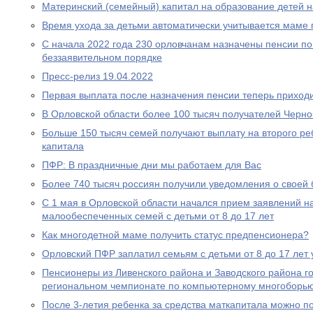
Материнский (семейный) капитал на образование детей 
Время ухода за детьми автоматически учитывается маме
С начала 2022 года 230 орловчанам назначены пенсии по
беззаявительном порядке
Пресс-релиз 19.04.2022
Первая выплата после назначения пенсии теперь приходи
В Орловской области более 100 тысяч получателей Черн
Больше 150 тысяч семей получают выплату на второго ре
капитала
ПФР: В праздничные дни мы работаем для Вас
Более 740 тысяч россиян получили уведомления о своей
С 1 мая в Орловской области начался прием заявлений н
малообеспеченных семей с детьми от 8 до 17 лет
Как многодетной маме получить статус предпенсионера?
Орловский ПФР заплатил семьям с детьми от 8 до 17 лет 
Пенсионеры из Ливенского района и Заводского района г
региональном чемпионате по компьютерному многоборь
После 3-летия ребенка за средства маткапитала можно п