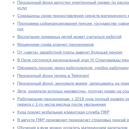
Пенсионный фонд запустил электронный сервис по расп
услуг
Сокращены сроки предоставления средств материнского 
Программа софинансирования пенсии: государство удвоил
год
Воспитание приемных детей может считаться работой
Мошенники снова атакуют пенсионеров
От «цвета» заработной платы зависит будущая пенсия
В Орле состоялся региональный этап IV Спартакиады пе
Оформить пенсию через работодателя: удобно работнику
Пенсионный фонд теперь в Telegram!
Пенсионный фонд: экономьте время, записываясь на при
Дети, родители которых неизвестны, получат право на с
Работающим пенсионерам: с 2018 года полный размер пе
период с 1-го числа месяца после увольнения
Куда поедет мобильная клиентская служба ПФР
В августе ПФР производит перерасчет страховых пенсий
Обучение в вузе можно оплатить материнским капиталом