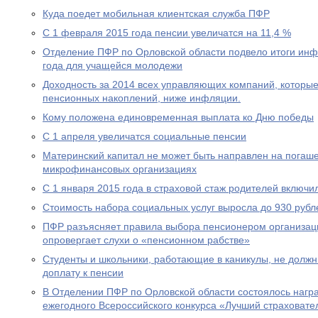
Куда поедет мобильная клиентская служба ПФР
С 1 февраля 2015 года пенсии увеличатся на 11,4 %
Отделение ПФР по Орловской области подвело итоги ин
года для учащейся молодежи
Доходность за 2014 всех управляющих компаний, которы
пенсионных накоплений, ниже инфляции.
Кому положена единовременная выплата ко Дню победы
С 1 апреля увеличатся социальные пенсии
Материнский капитал не может быть направлен на погаше
микрофинансовых организациях
С 1 января 2015 года в страховой стаж родителей включи
Стоимость набора социальных услуг выросла до 930 рубл
ПФР разъясняет правила выбора пенсионером организац
опровергает слухи о «пенсионном рабстве»
Студенты и школьники, работающие в каникулы, не долж
доплату к пенсии
В Отделении ПФР по Орловской области состоялось нагр
ежегодного Всероссийского конкурса «Лучший страховател