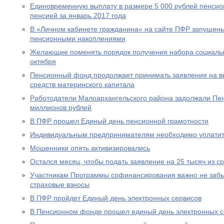
Единовременную выплату в размере 5 000 рублей пенсио
пенсией за январь 2017 года
В «Личном кабинете гражданина» на сайте ПФР запущен
пенсионными накоплениями
Желающие поменять порядок получения набора социальны
октября
Пенсионный фонд продолжает принимать заявления на вы
средств материнского капитала
Работодатели Малоархангельского района задолжали Пе
миллионов рублей
В ПФР прошел Единый день пенсионной грамотности
Индивидуальным предпринимателям необходимо уплатит
Мошенники опять активизировались
Остался месяц, чтобы подать заявление на 25 тысяч из с
Участникам Программы софинансирования важно не забы
страховые взносы
В ПФР пройдет Единый день электронных сервисов
В Пенсионном фонде прошел единый день электронных с