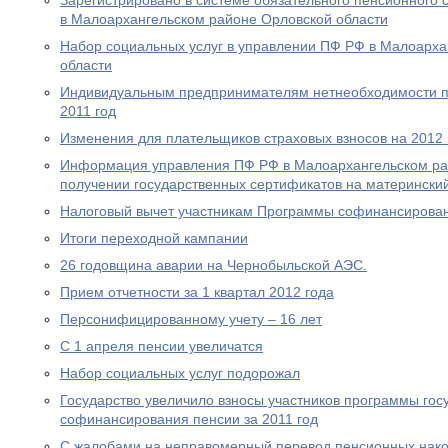
Зарегистрировано в системе обязательного пенсионного 
в Малоархангельском районе Орловской области
Набор социальных услуг в управлении ПФ РФ в Малоарха
области
Индивидуальным предпринимателям нетнеобходимости пр
2011 год
Изменения для плательщиков страховых взносов на 2012 
Информация управления ПФ РФ в Малоархангельском ра
получении государственных сертификатов на материнский
Налоговый вычет участникам Программы софинансирова
Итоги переходной кампании
26 годовщина аварии на Чернобыльской АЭС.
Прием отчетности за 1 квартал 2012 года
Персонифицированному учету – 16 лет
С 1 апреля пенсии увеличатся
Набор социальных услуг подорожал
Государство увеличило взносы участников программы гос
софинансирования пенсии за 2011 год
С жалобами на неправомерный перевод пенсионных нако