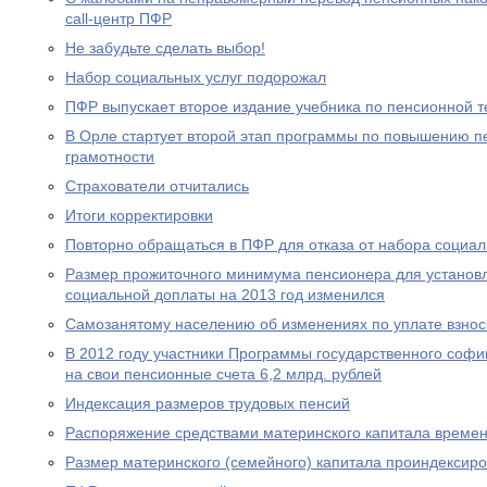
call-центр ПФР
Не забудьте сделать выбор!
Набор социальных услуг подорожал
ПФР выпускает второе издание учебника по пенсионной т
В Орле стартует второй этап программы по повышению п
грамотности
Страхователи отчитались
Итоги корректировки
Повторно обращаться в ПФР для отказа от набора социал
Размер прожиточного минимума пенсионера для устано
социальной доплаты на 2013 год изменился
Самозанятому населению об изменениях по уплате взносо
В 2012 году участники Программы государственного соф
на свои пенсионные счета 6,2 млрд. рублей
Индексация размеров трудовых пенсий
Распоряжение средствами материнского капитала времен
Размер материнского (семейного) капитала проиндексир