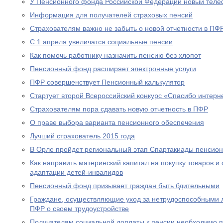
У Пенсионного фонда Российской Федерации новый теле
Информация для получателей страховых пенсий
Страхователям важно не забыть о новой отчетности в ПФ
С 1 апреля увеличатся социальные пенсии
Как помочь работнику назначить пенсию без хлопот
Пенсионный фонд расширяет электронные услуги
ПФР совершенствует Пенсионный калькулятор
Стартует второй Всероссийский конкурс «Спасибо интерн
Страхователям пора сдавать новую отчетность в ПФР
О праве выбора варианта пенсионного обеспечения
Лучший страхователь 2015 года
В Орле пройдет региональный этап Спартакиады пенсион
Как направить материнский капитал на покупку товаров и 
адаптации детей-инвалидов
Пенсионный фонд призывает граждан быть бдительными
Граждане, осуществляющие уход за нетрудоспособными 
ПФР о своем трудоустройстве
Получателям социальной доплаты к пенсии необходимо п