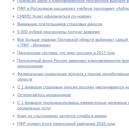
Подписан закон о единовременной пенсионной выплате в
ПФР и Ростелеком расширяют учебную программу «Азбук
СНИЛС будет оформляться по-новому
Вниманию плательщиков страховых взносов
5 000 рублей пенсионеры получат вовремя
Все больше граждан Орловской области выбирают самый
с ПФР - Интернет
Пенсионная система: что ждет россиян в 2017 году
Пенсионный фонд России завершил единовременную выпл
пенсионерам
Федеральная социальная доплата к пенсии неработающи
области
С 1 февраля страховые пенсии россиян увеличиваются н
Остерегайтесь мошенников!
С 1 февраля проиндексированы ежемесячные денежные в
социальных услуг
Кому из «льготников» зачтется служба в армии
ПФР подвел итоги переходной кампании 2016 года