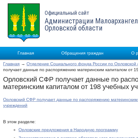
Официальный сайт
Администрации Малоархангел
Орловской области
Главная
Обращения граждан
О 
Главная
→
Отделение Социального фонда России по Орловской 
получает данные по распоряжению материнским капиталом от 1
Орловский СФР получает данные по расп
материнским капиталом от 198 учебных у
Орловский СФР получает данные по распоряжению материнским 
учреждений
В этом разделе:
Орловские предложения в Народную программу