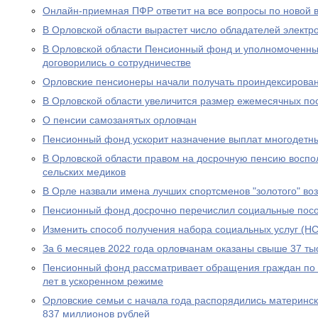
Онлайн-приемная ПФР ответит на все вопросы по новой вы
В Орловской области вырастет число обладателей электр
В Орловской области Пенсионный фонд и уполномоченны
договорились о сотрудничестве
Орловские пенсионеры начали получать проиндексирова
В Орловской области увеличится размер ежемесячных по
О пенсии самозанятых орловчан
Пенсионный фонд ускорит назначение выплат многодетн
В Орловской области правом на досрочную пенсию воспо
сельских медиков
В Орле назвали имена лучших спортсменов "золотого" во
Пенсионный фонд досрочно перечислил социальные посо
Изменить способ получения набора социальных услуг (НС
За 6 месяцев 2022 года орловчанам оказаны свыше 37 тыс
Пенсионный фонд рассматривает обращения граждан по в
лет в ускоренном режиме
Орловские семьи с начала года распорядились материнс
837 миллионов рублей