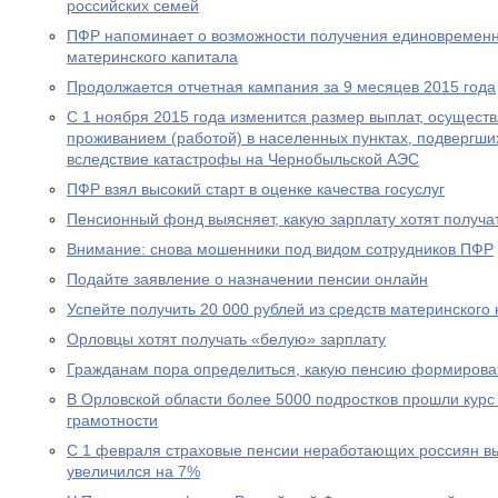
российских семей
ПФР напоминает о возможности получения единовременн
материнского капитала
Продолжается отчетная кампания за 9 месяцев 2015 года
С 1 ноября 2015 года изменится размер выплат, осущест
проживанием (работой) в населенных пунктах, подвергш
вследствие катастрофы на Чернобыльской АЭС
ПФР взял высокий старт в оценке качества госуслуг
Пенсионный фонд выясняет, какую зарплату хотят получа
Внимание: снова мошенники под видом сотрудников ПФР
Подайте заявление о назначении пенсии онлайн
Успейте получить 20 000 рублей из средств материнского
Орловцы хотят получать «белую» зарплату
Гражданам пора определиться, какую пенсию формирова
В Орловской области более 5000 подростков прошли курс
грамотности
С 1 февраля страховые пенсии неработающих россиян в
увеличился на 7%