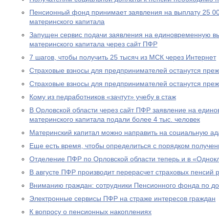
Пенсионный фонд принимает заявления на выплату 25 00
материнского капитала
Запущен сервис подачи заявления на единовременную вы
материнского капитала через сайт ПФР
7 шагов, чтобы получить 25 тысяч из МСК через Интернет
Страховые взносы для предпринимателей останутся пре
Страховые взносы для предпринимателей останутся пре
Кому из педработников «зачтут» учебу в стаж
В Орловской области через сайт ПФР заявление на едино
материнского капитала подали более 4 тыс. человек
Материнский капитал можно направить на социальную а
Еще есть время, чтобы определиться с порядком получен
Отделение ПФР по Орловской области теперь и в «Однок
В августе ПФР производит перерасчет страховых пенсий
Вниманию граждан: сотрудники Пенсионного фонда по до
Электронные сервисы ПФР на страже интересов граждан
К вопросу о пенсионных накоплениях