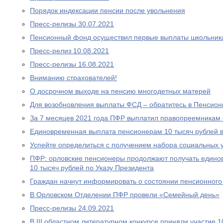
Порядок индексации пенсии после увольнения
Пресс-релизы 30.07.2021
Пенсионный фонд осуществил первые выплаты школьник
Пресс-релиз 10.08.2021
Пресс-релизы 16.08.2021
Вниманию страхователей!
О досрочном выходе на пенсию многодетных матерей
Для возобновления выплаты ФСД – обратитесь в Пенсио
За 7 месяцев 2021 года ПФР выплатил правопреемникам 
Единовременная выплата пенсионерам 10 тысяч рублей в
Успейте определиться с получением набора социальных у
ПФР: орловские пенсионеры продолжают получать едино
10 тысяч рублей по Указу Президента
Граждан начнут информировать о состоянии пенсионного 
В Орловском Отделении ПФР провели «Семейный день»
Пресс-релизы 24.09.2021
В III областном литературном конкурсе приняли участие 