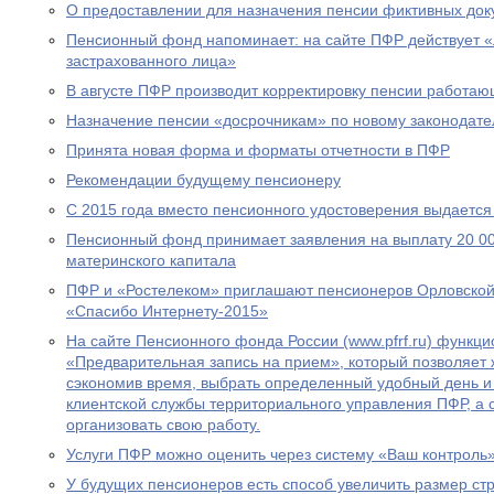
О предоставлении для назначения пенсии фиктивных док
Пенсионный фонд напоминает: на сайте ПФР действует 
застрахованного лица»
В августе ПФР производит корректировку пенсии работа
Назначение пенсии «досрочникам» по новому законодател
Принята новая форма и форматы отчетности в ПФР
Рекомендации будущему пенсионеру
С 2015 года вместо пенсионного удостоверения выдается
Пенсионный фонд принимает заявления на выплату 20 00
материнского капитала
ПФР и «Ростелеком» приглашают пенсионеров Орловской 
«Спасибо Интернету-2015»
На сайте Пенсионного фонда России (www.pfrf.ru) функц
«Предварительная запись на прием», который позволяет 
сэкономив время, выбрать определенный удобный день и
клиентской службы территориального управления ПФР, а
организовать свою работу.
Услуги ПФР можно оценить через систему «Ваш контроль
У будущих пенсионеров есть способ увеличить размер ст