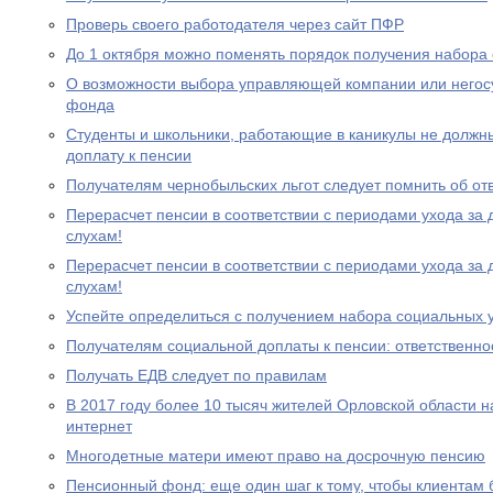
Проверь своего работодателя через сайт ПФР
До 1 октября можно поменять порядок получения набора 
О возможности выбора управляющей компании или негос
фонда
Студенты и школьники, работающие в каникулы не должн
доплату к пенсии
Получателям чернобыльских льгот следует помнить об от
Перерасчет пенсии в соответствии с периодами ухода за 
слухам!
Перерасчет пенсии в соответствии с периодами ухода за 
слухам!
Успейте определиться с получением набора социальных у
Получателям социальной доплаты к пенсии: ответственно
Получать ЕДВ следует по правилам
В 2017 году более 10 тысяч жителей Орловской области 
интернет
Многодетные матери имеют право на досрочную пенсию
Пенсионный фонд: еще один шаг к тому, чтобы клиентам