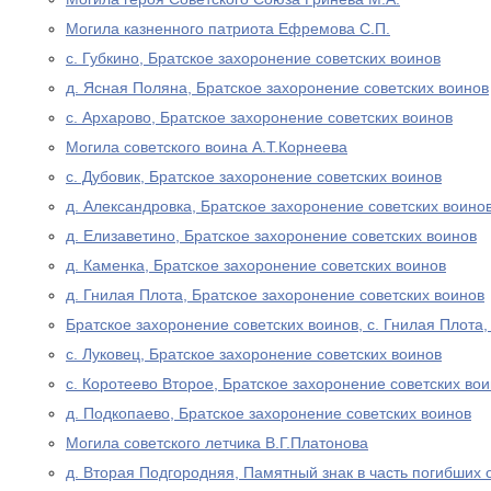
Могила казненного патриота Ефремова С.П.
с. Губкино, Братское захоронение советских воинов
д. Ясная Поляна, Братское захоронение советских воинов
с. Архарово, Братское захоронение советских воинов
Могила советского воина А.Т.Корнеева
с. Дубовик, Братское захоронение советских воинов
д. Александровка, Братское захоронение советских воино
д. Елизаветино, Братское захоронение советских воинов
д. Каменка, Братское захоронение советских воинов
д. Гнилая Плота, Братское захоронение советских воинов
Братское захоронение советских воинов, с. Гнилая Плота
с. Луковец, Братское захоронение советских воинов
с. Коротеево Второе, Братское захоронение советских во
д. Подкопаево, Братское захоронение советских воинов
Могила советского летчика В.Г.Платонова
д. Вторая Подгородняя, Памятный знак в часть погибших 