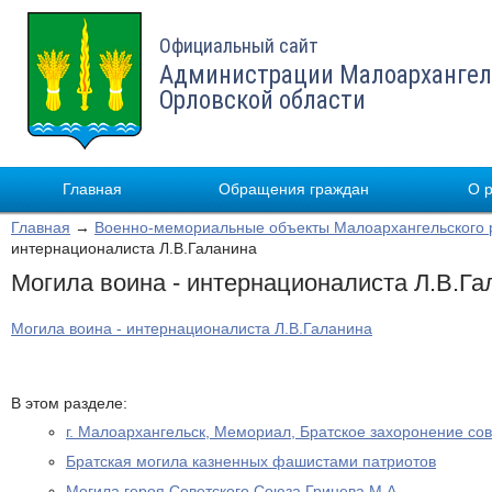
Официальный сайт
Администрации Малоархангел
Орловской области
Главная
Обращения граждан
О 
Главная
→
Военно-мемориальные объекты Малоархангельского 
интернационалиста Л.В.Галанина
Могила воина - интернационалиста Л.В.Га
Могила воина - интернационалиста Л.В.Галанина
В этом разделе:
г. Малоархангельск, Мемориал, Братское захоронение сов
Братская могила казненных фашистами патриотов
Могила героя Советского Союза Гринева М.А.