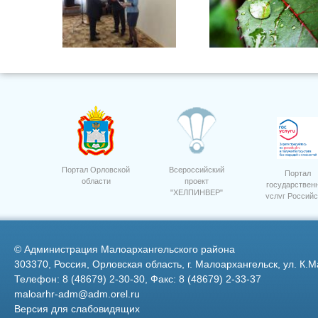
Портал Орловской
Всероссийский
Портал
области
проект
государствен
"ХЕЛПИНВЕР"
услуг Российс
10 лет Россельхозбанк.
Федерации
©
Администрация Малоархангельского района
303370, Россия, Орловская область, г. Малоархангельск, ул. К.М
Телефон: 8 (48679) 2-30-30, Факс: 8 (48679) 2-33-37
maloarhr-adm@adm.orel.ru
Версия для слабовидящих