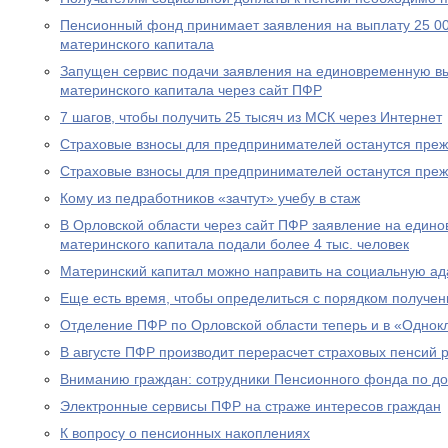
Пенсионный фонд принимает заявления на выплату 25 00
материнского капитала
Запущен сервис подачи заявления на единовременную вы
материнского капитала через сайт ПФР
7 шагов, чтобы получить 25 тысяч из МСК через Интернет
Страховые взносы для предпринимателей останутся пре
Страховые взносы для предпринимателей останутся пре
Кому из педработников «зачтут» учебу в стаж
В Орловской области через сайт ПФР заявление на едино
материнского капитала подали более 4 тыс. человек
Материнский капитал можно направить на социальную а
Еще есть время, чтобы определиться с порядком получен
Отделение ПФР по Орловской области теперь и в «Однок
В августе ПФР производит перерасчет страховых пенсий
Вниманию граждан: сотрудники Пенсионного фонда по до
Электронные сервисы ПФР на страже интересов граждан
К вопросу о пенсионных накоплениях