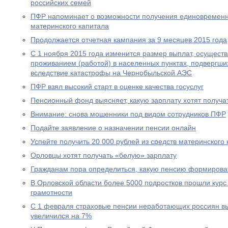
российских семей
ПФР напоминает о возможности получения единовременн
материнского капитала
Продолжается отчетная кампания за 9 месяцев 2015 года
С 1 ноября 2015 года изменится размер выплат, осущест
проживанием (работой) в населенных пунктах, подвергш
вследствие катастрофы на Чернобыльской АЭС
ПФР взял высокий старт в оценке качества госуслуг
Пенсионный фонд выясняет, какую зарплату хотят получа
Внимание: снова мошенники под видом сотрудников ПФР
Подайте заявление о назначении пенсии онлайн
Успейте получить 20 000 рублей из средств материнского
Орловцы хотят получать «белую» зарплату
Гражданам пора определиться, какую пенсию формирова
В Орловской области более 5000 подростков прошли курс
грамотности
С 1 февраля страховые пенсии неработающих россиян в
увеличился на 7%