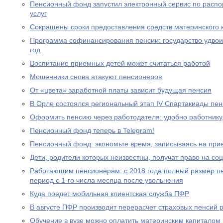
Пенсионный фонд запустил электронный сервис по расп
услуг
Сокращены сроки предоставления средств материнского 
Программа софинансирования пенсии: государство удвоил
год
Воспитание приемных детей может считаться работой
Мошенники снова атакуют пенсионеров
От «цвета» заработной платы зависит будущая пенсия
В Орле состоялся региональный этап IV Спартакиады пе
Оформить пенсию через работодателя: удобно работнику
Пенсионный фонд теперь в Telegram!
Пенсионный фонд: экономьте время, записываясь на при
Дети, родители которых неизвестны, получат право на с
Работающим пенсионерам: с 2018 года полный размер пе
период с 1-го числа месяца после увольнения
Куда поедет мобильная клиентская служба ПФР
В августе ПФР производит перерасчет страховых пенсий
Обучение в вузе можно оплатить материнским капиталом