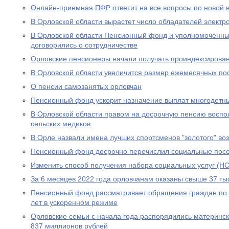
Онлайн-приемная ПФР ответит на все вопросы по новой вы
В Орловской области вырастет число обладателей электр
В Орловской области Пенсионный фонд и уполномоченны
договорились о сотрудничестве
Орловские пенсионеры начали получать проиндексирова
В Орловской области увеличится размер ежемесячных по
О пенсии самозанятых орловчан
Пенсионный фонд ускорит назначение выплат многодетн
В Орловской области правом на досрочную пенсию воспо
сельских медиков
В Орле назвали имена лучших спортсменов "золотого" во
Пенсионный фонд досрочно перечислил социальные посо
Изменить способ получения набора социальных услуг (НС
За 6 месяцев 2022 года орловчанам оказаны свыше 37 тыс
Пенсионный фонд рассматривает обращения граждан по в
лет в ускоренном режиме
Орловские семьи с начала года распорядились материнс
837 миллионов рублей