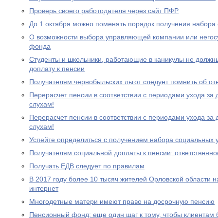
Проверь своего работодателя через сайт ПФР
До 1 октября можно поменять порядок получения набора 
О возможности выбора управляющей компании или негос
фонда
Студенты и школьники, работающие в каникулы не должн
доплату к пенсии
Получателям чернобыльских льгот следует помнить об от
Перерасчет пенсии в соответствии с периодами ухода за 
слухам!
Перерасчет пенсии в соответствии с периодами ухода за 
слухам!
Успейте определиться с получением набора социальных у
Получателям социальной доплаты к пенсии: ответственно
Получать ЕДВ следует по правилам
В 2017 году более 10 тысяч жителей Орловской области 
интернет
Многодетные матери имеют право на досрочную пенсию
Пенсионный фонд: еще один шаг к тому, чтобы клиентам