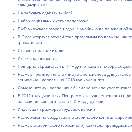
call-центр ПФР
Не забудьте сделать выбор!
Набор социальных услуг подорожал
ПФР выпускает второе издание учебника по пенсионной т
В Орле стартует второй этап программы по повышению п
грамотности
Страхователи отчитались
Итоги корректировки
Повторно обращаться в ПФР для отказа от набора социал
Размер прожиточного минимума пенсионера для устано
социальной доплаты на 2013 год изменился
Самозанятому населению об изменениях по уплате взносо
В 2012 году участники Программы государственного соф
на свои пенсионные счета 6,2 млрд. рублей
Индексация размеров трудовых пенсий
Распоряжение средствами материнского капитала времен
Размер материнского (семейного) капитала проиндексир