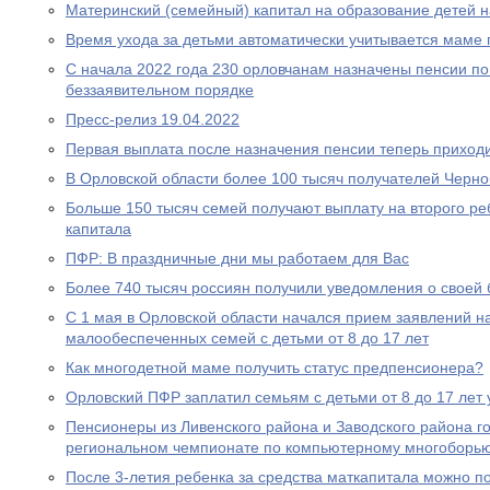
Материнский (семейный) капитал на образование детей 
Время ухода за детьми автоматически учитывается маме
С начала 2022 года 230 орловчанам назначены пенсии по
беззаявительном порядке
Пресс-релиз 19.04.2022
Первая выплата после назначения пенсии теперь приходи
В Орловской области более 100 тысяч получателей Черн
Больше 150 тысяч семей получают выплату на второго ре
капитала
ПФР: В праздничные дни мы работаем для Вас
Более 740 тысяч россиян получили уведомления о своей
С 1 мая в Орловской области начался прием заявлений н
малообеспеченных семей с детьми от 8 до 17 лет
Как многодетной маме получить статус предпенсионера?
Орловский ПФР заплатил семьям с детьми от 8 до 17 лет 
Пенсионеры из Ливенского района и Заводского района г
региональном чемпионате по компьютерному многоборь
После 3-летия ребенка за средства маткапитала можно п