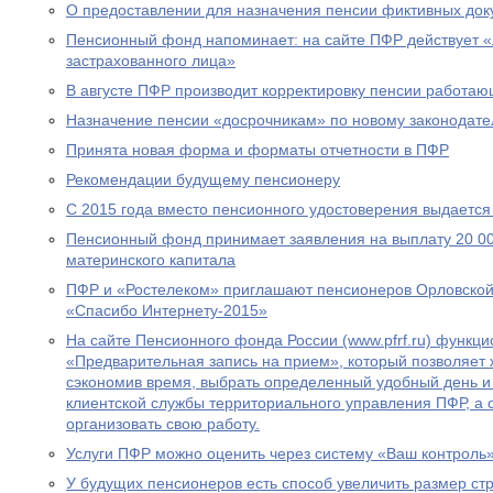
О предоставлении для назначения пенсии фиктивных док
Пенсионный фонд напоминает: на сайте ПФР действует 
застрахованного лица»
В августе ПФР производит корректировку пенсии работа
Назначение пенсии «досрочникам» по новому законодател
Принята новая форма и форматы отчетности в ПФР
Рекомендации будущему пенсионеру
С 2015 года вместо пенсионного удостоверения выдается
Пенсионный фонд принимает заявления на выплату 20 00
материнского капитала
ПФР и «Ростелеком» приглашают пенсионеров Орловской 
«Спасибо Интернету-2015»
На сайте Пенсионного фонда России (www.pfrf.ru) функц
«Предварительная запись на прием», который позволяет 
сэкономив время, выбрать определенный удобный день и
клиентской службы территориального управления ПФР, а
организовать свою работу.
Услуги ПФР можно оценить через систему «Ваш контроль
У будущих пенсионеров есть способ увеличить размер ст