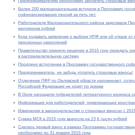
Предпринимателям необходимо заплатить страховые взно
Более 200 малоархангельцев вступили в Программу госу
софинансирования пенсий за пять лет.
Работодатели Малоархангельского района задолжали Пе
миллионов рублей
Куда подавать заявление о выборе НПФ или об отказе о
пенсионных накоплений
Правительство приняло решение в 2015 году передать с
в распределительную систему
Продлено вступление в Программу государственного со
Предприниматель, не забудь уплатить страховые взносы!
Отделение ПФР по Орловской области напоминает: сотр
Российской Федерации не ходят по домам
В Орле наградили победителей литературного конкурса 
Информация для работодателей, привлекающих иностра
Изменения в законодательстве о страховых взносах с 201
Сумма МСК в 2015 году выросла на 23,6 тысяч рублей
Сделать первый взнос в рамках Программы государствен
необходимо до 31 января 2015 года