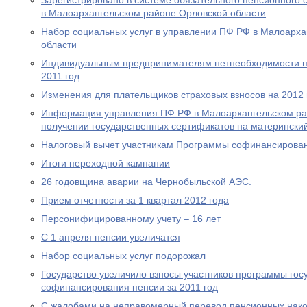
Зарегистрировано в системе обязательного пенсионного 
в Малоархангельском районе Орловской области
Набор социальных услуг в управлении ПФ РФ в Малоарха
области
Индивидуальным предпринимателям нетнеобходимости пр
2011 год
Изменения для плательщиков страховых взносов на 2012 
Информация управления ПФ РФ в Малоархангельском ра
получении государственных сертификатов на материнский
Налоговый вычет участникам Программы софинансирова
Итоги переходной кампании
26 годовщина аварии на Чернобыльской АЭС.
Прием отчетности за 1 квартал 2012 года
Персонифицированному учету – 16 лет
С 1 апреля пенсии увеличатся
Набор социальных услуг подорожал
Государство увеличило взносы участников программы гос
софинансирования пенсии за 2011 год
С жалобами на неправомерный перевод пенсионных нако