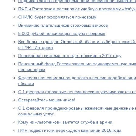
Подписан закон о единовременной пенсионной выплате в
ПФР и Ростелеком расширяют учебную программу «Азбук
СНИЛС будет оформляться по-новому
Вниманию плательщиков страховых взносов
5 000 рублей пенсионеры получат вовремя
Все больше граждан Орловской области выбирают самый
с ПФР - Интернет
Пенсионная система: что ждет россиян в 2017 году
Пенсионный фонд России завершил единовременную выпл
пенсионерам
Федеральная социальная доплата к пенсии неработающи
области
С 1 февраля страховые пенсии россиян увеличиваются н
Остерегайтесь мошенников!
С 1 февраля проиндексированы ежемесячные денежные в
социальных услуг
Кому из «льготников» зачтется служба в армии
ПФР подвел итоги переходной кампании 2016 года