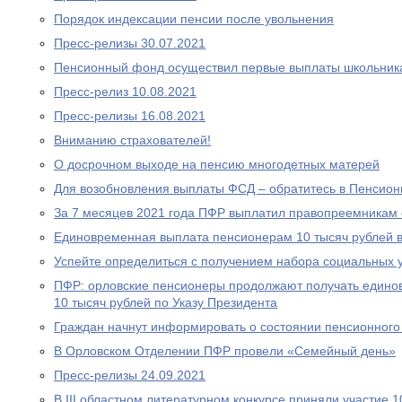
Порядок индексации пенсии после увольнения
Пресс-релизы 30.07.2021
Пенсионный фонд осуществил первые выплаты школьник
Пресс-релиз 10.08.2021
Пресс-релизы 16.08.2021
Вниманию страхователей!
О досрочном выходе на пенсию многодетных матерей
Для возобновления выплаты ФСД – обратитесь в Пенсио
За 7 месяцев 2021 года ПФР выплатил правопреемникам 
Единовременная выплата пенсионерам 10 тысяч рублей в
Успейте определиться с получением набора социальных у
ПФР: орловские пенсионеры продолжают получать едино
10 тысяч рублей по Указу Президента
Граждан начнут информировать о состоянии пенсионного 
В Орловском Отделении ПФР провели «Семейный день»
Пресс-релизы 24.09.2021
В III областном литературном конкурсе приняли участие 