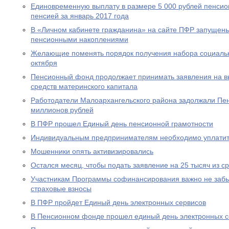
Единовременную выплату в размере 5 000 рублей пенсио
пенсией за январь 2017 года
В «Личном кабинете гражданина» на сайте ПФР запущен
пенсионными накоплениями
Желающие поменять порядок получения набора социальны
октября
Пенсионный фонд продолжает принимать заявления на вы
средств материнского капитала
Работодатели Малоархангельского района задолжали Пе
миллионов рублей
В ПФР прошел Единый день пенсионной грамотности
Индивидуальным предпринимателям необходимо уплатит
Мошенники опять активизировались
Остался месяц, чтобы подать заявление на 25 тысяч из с
Участникам Программы софинансирования важно не забы
страховые взносы
В ПФР пройдет Единый день электронных сервисов
В Пенсионном фонде прошел единый день электронных с