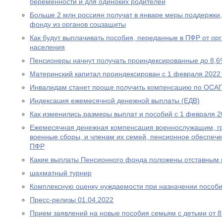
беременности и для одиноких родителей
Больше 2 млн россиян получат в январе меры поддержк
фонду из органов соцзащиты
Как будут выплачивать пособия, переданные в ПФР от ор
населения
Пенсионеры начнут получать проиндексированные до 8,6
Материнский капитал проиндексирован с 1 февраля 2022
Инвалидам станет проще получить компенсацию по ОСА
Индексация ежемесячной денежной выплаты (ЕДВ)
Как изменились размеры выплат и пособий с 1 февраля 2
Ежемесячная денежная компенсация военнослужащим, г
военные сборы, и членам их семей, пенсионное обеспеч
ПФР
Какие выплаты Пенсионного фонда положены отставным 
шахматный турнир
Комплексную оценку нуждаемости при назначении пособ
Пресс-релизы 01.04.2022
Прием заявлений на новые пособия семьям с детьми от 8 