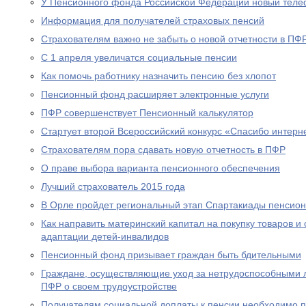
У Пенсионного фонда Российской Федерации новый теле
Информация для получателей страховых пенсий
Страхователям важно не забыть о новой отчетности в ПФ
С 1 апреля увеличатся социальные пенсии
Как помочь работнику назначить пенсию без хлопот
Пенсионный фонд расширяет электронные услуги
ПФР совершенствует Пенсионный калькулятор
Стартует второй Всероссийский конкурс «Спасибо интерн
Страхователям пора сдавать новую отчетность в ПФР
О праве выбора варианта пенсионного обеспечения
Лучший страхователь 2015 года
В Орле пройдет региональный этап Спартакиады пенсион
Как направить материнский капитал на покупку товаров и 
адаптации детей-инвалидов
Пенсионный фонд призывает граждан быть бдительными
Граждане, осуществляющие уход за нетрудоспособными 
ПФР о своем трудоустройстве
Получателям социальной доплаты к пенсии необходимо п