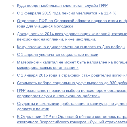
Куда поедет мобильная клиентская служба ПФР
С 1 февраля 2015 года пенсии увеличатся на 11,4 %
Отделение ПФР по Орловской области подвело итоги ин
года для учащейся молодежи
Доходность за 2014 всех управляющих компаний, которы
пенсионных накоплений, ниже инфляции.
Кому положена единовременная выплата ко Дню победы
С 1 апреля увеличатся социальные пенсии
Материнский капитал не может быть направлен на погаше
микрофинансовых организациях
С 1 января 2015 года в страховой стаж родителей включи
Стоимость набора социальных услуг выросла до 930 рубл
ПФР разъясняет правила выбора пенсионером организац
опровергает слухи о «пенсионном рабстве»
Студенты и школьники, работающие в каникулы, не долж
доплату к пенсии
В Отделении ПФР по Орловской области состоялось нагр
ежегодного Всероссийского конкурса «Лучший страховател