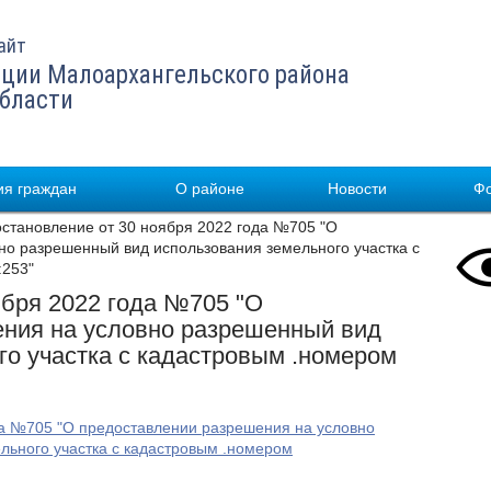
айт
ции Малоархангельского района
области
я граждан
О районе
Новости
Ф
тановление от 30 ноября 2022 года №705 "О
но разрешенный вид использования земельного участка с
:253"
ября 2022 года №705 "О
ния на условно разрешенный вид
го участка с кадастровым .номером
да №705 "О предоставлении разрешения на условно
льного участка с кадастровым .номером