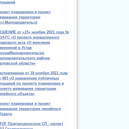
лушаний
роект планировки и проект
ежевания территории
.ст.Малоархангельск
ЕШЕНИЕ от «15» ноября 2021 года №
/14-ГС «О проекте нормативного
равового акта «О внесении
зменений в Устав
ородаМалоархангельска
алоархангельского района
рловской области»
аспоряжение от 18 ноября 2021 года
 483 «О назначении публичных
лушаний по проекту планировки и
роекту межевания территории
инейного объекта»
роект планировки и проект
ежевания территории линейного
бъекта
ТОГ Подгородненское СП - проект
ЗЗ Градрегламент