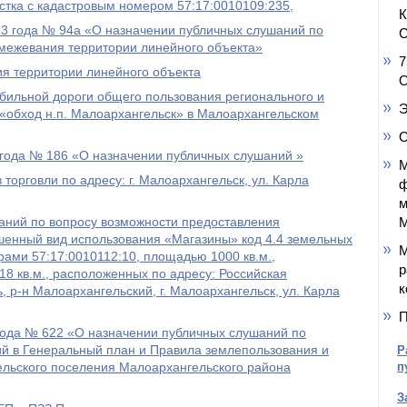
стка с кадастровым номером 57:17:0010109:235,
23 года № 94а «О назначении публичных слушаний по
С
 межевания территории линейного объекта»
7
ия территории линейного объекта
О
обильной дороги общего пользования регионального и
Э
«обход н.п. Малоархангельск» в Малоархангельском
О
 года № 186 «О назначении публичных слушаний »
М
 торговли по адресу: г. Малоархангельск, ул. Карла
ф
м
аний по вопросу возможности предоставления
М
шенный вид использования «Магазины» код 4.4 земельных
М
рами 57:17:0010112:10, площадью 1000 кв.м.,
р
18 кв.м., расположенных по адресу: Российская
к
 р-н Малоархангельский, г. Малоархангельск, ул. Карла
П
года № 622 «О назначении публичных слушаний по
ий в Генеральный план и Правила землепользования и
Р
ельского поселения Малоархангельского района
п
З