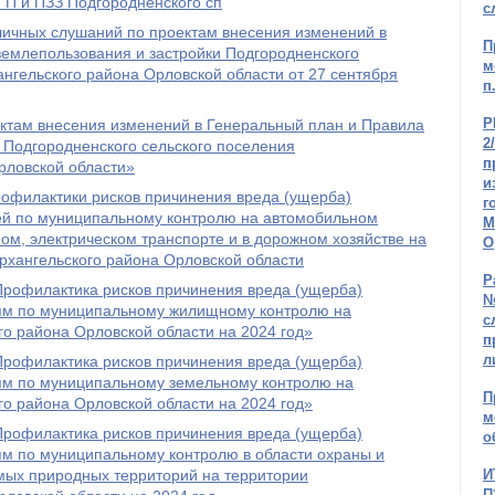
ГП и ПЗЗ Подгородненского сп
с
личных слушаний по проектам внесения изменений в
П
землепользования и застройки Подгородненского
м
нгельского района Орловской области от 27 сентября
п
Р
ктам внесения изменений в Генеральный план и Правила
2
 Подгородненского сельского поселения
п
рловской области»
и
офилактики рисков причинения вреда (ущерба)
г
й по муниципальному контролю на автомобильном
М
ном, электрическом транспорте и в дорожном хозяйстве на
О
рхангельского района Орловской области
Р
рофилактика рисков причинения вреда (ущерба)
№
ям по муниципальному жилищному контролю на
с
о района Орловской области на 2024 год»
п
л
рофилактика рисков причинения вреда (ущерба)
м по муниципальному земельному контролю на
П
о района Орловской области на 2024 год»
м
рофилактика рисков причинения вреда (ущерба)
о
м по муниципальному контролю в области охраны и
мых природных территорий на территории
И
П