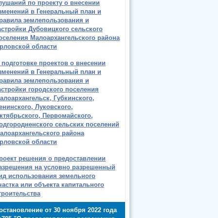
лушаний по проекту о внесении
зменений в Генеральный план и
равила землепользования и
астройки Дубовицкого сельского
оселения Малоархангельского района
рловской области
 подготовке проектов о внесении
зменений в Генеральный план и
равила землепользования и
астройки городского поселения
алоархангельск, Губкинского,
енинского, Луковского,
ктябрьского, Первомайского,
одгородненского сельских поселений
алоархангельского района
рловской области
роект решения о предоставлении
азрешения на условно разрешенный
ид использования земельного
частка или объекта капитального
троительства
остановление от 30 ноября 2022 года