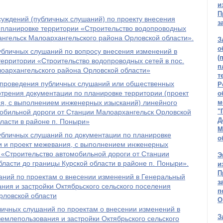
и
П
ждений (публичных слушаний) по проекту внесения
з
 планировке территории «Строительство водопроводных
ангельск Малоархангельского района Орловской области».
З
о
бличных слушаний по вопросу внесения изменений в
(
ерритории «Строительство водопроводных сетей в пос.
п
оархангельского района Орловской области»
т
 проведения публичных слушаний или общественных
Р
трения документации по планировке территории (проект
о
ия, с выполнением инженерных изысканий) линейного
м
"
мобильной дороги от Станции Малоархангельск Орловской
Д
бласти в районе п. Поныри»
М
бличных слушаний по документации по планировке
о
и и проект межевания, с выполнением инженерных
 «Строительство автомобильной дороги от Станции
Э
ласти до границы Курской области в районе п. Поныри».
и
П
аний по проектам о внесении изменений в Генеральный
з
ния и застройки Октябрьского сельского поселения
п
рловской области
О
личных слушаний по проектам о внесении изменений в
З
емлепользования и застройки Октябрьского сельского