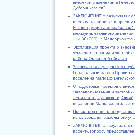
внесении изменений в Генерал
Дубовицкого сп"
ЗАКЛЮЧЕНИЕ о результатах об
проекту планировки и проекту
Реконструкция автомобильной 
межмуниципального значения 
- км 36+600)" в Малоархангел
Экспликация проекта о внесен
землепользования и застройки
района Орловской области
Заключения о результатах пуб
Генеральный план и Правила з
поселения Малоархангельског
О подготовке проектов о внес
землепользования и застройки
Ленинского, Луковского, Октяб
поселений Малоархангельског
Проект решения о предоставл
использования земельного уча
ЗАКЛЮЧЕНИЕ o результатах об
проекту/вопросу предоставле