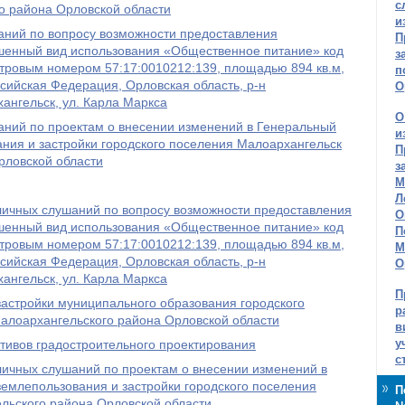
с
о района Орловской области
и
аний по вопросу возможности предоставления
П
шенный вид использования «Общественное питание» код
з
астровым номером 57:17:0010212:139, площадью 894 кв.м,
п
сийская Федерация, Орловская область, р-н
О
хангельск, ул. Карла Маркса
О
аний по проектам о внесении изменений в Генеральный
и
ния и застройки городского поселения Малоархангельск
П
рловской области
з
М
Л
личных слушаний по вопросу возможности предоставления
О
шенный вид использования «Общественное питание» код
П
астровым номером 57:17:0010212:139, площадью 894 кв.м,
М
сийская Федерация, Орловская область, р-н
О
хангельск, ул. Карла Маркса
П
астройки муниципального образования городского
р
алоархангельского района Орловской области
в
у
тивов градостроительного проектирования
с
личных слушаний по проектам о внесении изменений в
емлепользования и застройки городского поселения
П
льского района Орловской области