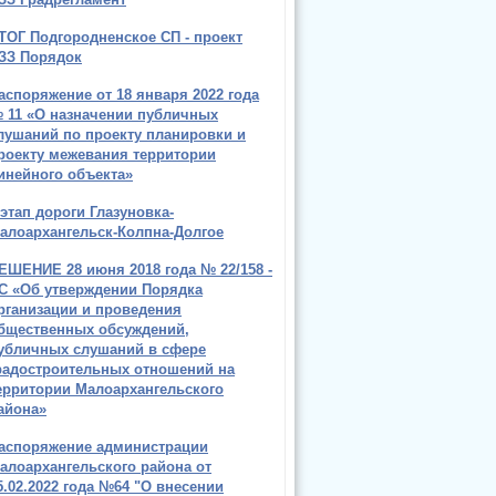
ТОГ Подгородненское СП - проект
ЗЗ Порядок
аспоряжение от 18 января 2022 года
 11 «О назначении публичных
лушаний по проекту планировки и
роекту межевания территории
инейного объекта»
 этап дороги Глазуновка-
алоархангельск-Колпна-Долгое
ЕШЕНИЕ 28 июня 2018 года № 22/158 -
С «Об утверждении Порядка
рганизации и проведения
бщественных обсуждений,
убличных слушаний в сфере
радостроительных отношений на
ерритории Малоархангельского
айона»
аспоряжение администрации
алоархангельского района от
5.02.2022 года №64 "О внесении