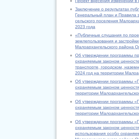
Проект внесения изменений в 
Заключение о результатах пуб
Генеральный план и Правила 
сельского поселения Малоарха
2023 года
«Публичные слушания по прое
землепользования и застройки
Малоархангельского района О
Об утверждении программы пр
охраняемым законом ценносте
транспорте, городском, назем
2024 год на территории Малоа
Об утверждении программы «П
охраняемым законом ценност
территории Малоархангельског
Об утверждении программы «П
охраняемым законом ценностя
территории Малоархангельског
Об утверждении программы «П
охраняемым законом ценностя
использования особо охраняе