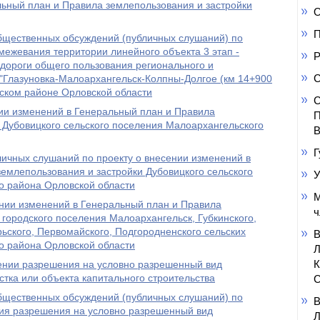
ьный план и Правила землепользования и застройки
О
П
щественных обсуждений (публичных слушаний) по
 межевания территории линейного объекта 3 этап -
Р
дороги общего пользования регионального и
С
"Глазуновка-Малоархангельск-Колпны-Долгое (км 14+900
ьском районе Орловской области
С
ии изменений в Генеральный план и Правила
П
 Дубовицкого сельского поселения Малоархангельского
В
Г
личных слушаний по проекту о внесении изменений в
емлепользования и застройки Дубовицкого сельского
У
о района Орловской области
М
ении изменений в Генеральный план и Правила
ч
 городского поселения Малоархангельск, Губкинского,
рьского, Первомайского, Подгородненского сельских
о района Орловской области
ении разрешения на условно разрешенный вид
стка или объекта капитального строительства
С
щественных обсуждений (публичных слушаний) по
ния разрешения на условно разрешенный вид