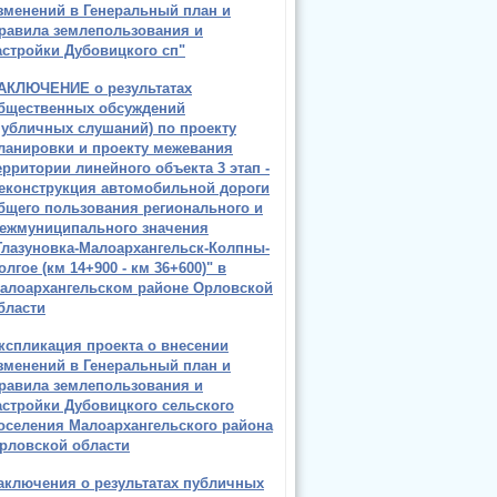
зменений в Генеральный план и
равила землепользования и
астройки Дубовицкого сп"
АКЛЮЧЕНИЕ о результатах
бщественных обсуждений
публичных слушаний) по проекту
ланировки и проекту межевания
ерритории линейного объекта 3 этап -
еконструкция автомобильной дороги
бщего пользования регионального и
ежмуниципального значения
Глазуновка-Малоархангельск-Колпны-
олгое (км 14+900 - км 36+600)" в
алоархангельском районе Орловской
бласти
кспликация проекта о внесении
зменений в Генеральный план и
равила землепользования и
астройки Дубовицкого сельского
оселения Малоархангельского района
рловской области
аключения о результатах публичных