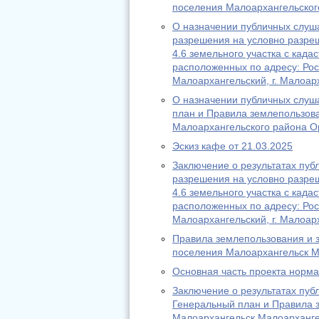
поселения Малоархангельског
О назначении публичных слуш
разрешения на условно разре
4.6 земельного участка с кад
расположенных по адресу: Рос
Малоархангельский, г. Малоар
О назначении публичных слуш
план и Правила землепользова
Малоархангельского района О
Эскиз кафе от 21.03.2025
Заключение о результатах пуб
разрешения на условно разре
4.6 земельного участка с кад
расположенных по адресу: Рос
Малоархангельский, г. Малоар
Правила землепользования и з
поселения Малоархангельск М
Основная часть проекта норма
Заключение о результатах пуб
Генеральный план и Правила з
Малоархангельск Малоарханге