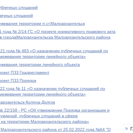
убличных слушаний
бличных слушаний
ежевания территории п.ст.Малоархангельск
года № 2/14-ГС «О проекте нормативного правового акта
ав городаМалоархангельска Малоархангельского района
021 года № 483 «О назначении публичных слушаний по
 межевания территории линейного объекта»
ежевания территории линейного объекта
роект ПЗЗ Градрегламент
роект ПЗЗ Порядок
022 года № 11 «О назначении публичных слушаний по
 межевания территории линейного объекта»
оархангельск-Колпна-Долгое
 22/158 - РС «Об утверждении Порядка организации и
уждений, публичных слушаний в сфере
 на территории Малоархангельского района»
Г
Малоархангельского района от 25.02.2022 года №64 "О