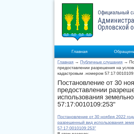
Официальный с
Администра
Орловской 
Главная
Обращени
Главная
→
Публичные слушания
→ Пос
предоставлении разрешения на услов
кадастровым .номером 57:17:0010109
Постановление от 30 но
предоставлении разреше
использования земельно
57:17:0010109:253"
Постановление от 30 ноября 2022 го
разрешенный вид использования земе
57:17:0010109:253"
В этом разделе: