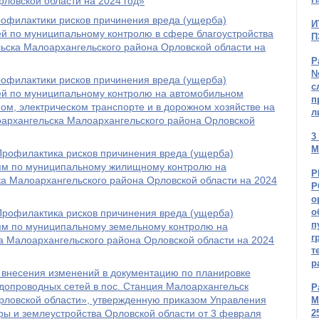
ловской области на 2024 год»
офилактики рисков причинения вреда (ущерба)
И
й по муниципальному контролю в сфере благоустройства
П
льска Малоархангельского района Орловской области на
Р
№
офилактики рисков причинения вреда (ущерба)
с
й по муниципальному контролю на автомобильном
п
ном, электрическом транспорте и в дорожном хозяйстве на
л
лоархангельска Малоархангельского района Орловской
3
М
рофилактика рисков причинения вреда (ущерба)
ям по муниципальному жилищному контролю на
Р
ка Малоархангельского района Орловской области на 2024
Р
о
о
рофилактика рисков причинения вреда (ущерба)
п
м по муниципальному земельному контролю на
г
а Малоархангельского района Орловской области на 2024
т
р
 внесения изменений в документацию по планировке
допроводных сетей в пос. Станция Малоархангельск
Р
рловской области», утвержденную приказом Управления
М
уры и землеустройства Орловской области от 3 февраля
2