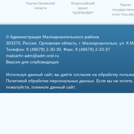
Портал Орловской
Всероссийский
Портал
области
проект
государствен
"ХЕЛПИНВЕР"
услуг Российс
6
Федерации
©
Администрация Малоархангельского района
303370, Россия, Орловская область, г. Малоархангельск, ул. К.М
Телефон: 8 (48679) 2-30-30, Факс: 8 (48679) 2-33-37
maloarhr-adm@adm.orel.ru
Версия для слабовидящих
7
Награждение Россельхозбанк
лет 1.
Используя данный сайт, вы даёте согласие на обработку пользо
Политикой обработки персональных данных
. Если вы не хотит
пожалуйста, покиньте данный сайт.