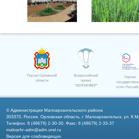
Семинар приемка посев 10
Портал Орловской
Всероссийский
Портал
области
проект
государствен
"ХЕЛПИНВЕР"
услуг Российс
Фото 18
1
Федерации
©
Администрация Малоархангельского района
303370, Россия, Орловская область, г. Малоархангельск, ул. К.М
Телефон: 8 (48679) 2-30-30, Факс: 8 (48679) 2-33-37
maloarhr-adm@adm.orel.ru
Версия для слабовидящих