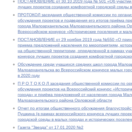
ПОСТАНОВЛЕНИЕ от 30.10.2019 года № 501 «Об участии 
лучших проектов создания комфортной городской среды в
ПРОТОКОЛ заседания общественной комиссии по органи
обсуждения проектов и подведения его итогов приёма пр
города Малоархангельска Малоархангельского района Ор
Всероссийском конкурсе «Исторические поселения и мал
ПОСТАНОВЛЕНИЕ от 29 ноября 2019 года №550 «О приня
приема предложений населения по мероприятиям, котор
на общественной территории, определенной в рамках уча
конкурсе лучших проектов создания комфортной городск
Обсуждение среди учащихся средних школ города Малоар
Малоархангельска во Всероссийском конкурсе малых горо
в 2020 году
П Р О Т О К О Л заседания общественной комиссии по о
обсуждения проектов на Всероссийский конкурс «Истори
города» и приёма предложений от населения города Мал
Малоархангельского района Орловской области
Отчет по итогам общественного обсуждения благоустройс
Пушкина (в рамках всероссийского конкурса лучших прое
городской среды в малых городах и исторических поселен
Газета "Звезда" от 17.01.2020 №2