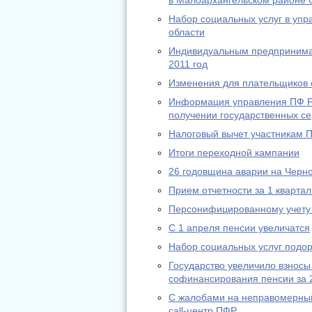
в Малоархангельском районе 
Набор социальных услуг в уп
области
Индивидуальным предпринимат
2011 год
Изменения для плательщиков с
Информация управления ПФ РФ
получении государственных се
Налоговый вычет участникам 
Итоги переходной кампании
26 годовщина аварии на Черн
Прием отчетности за 1 квартал
Персонифицированному учету 
С 1 апреля пенсии увеличатся
Набор социальных услуг подо
Государство увеличило взносы
софинансирования пенсии за 
С жалобами на неправомерный
call-центр ПФР