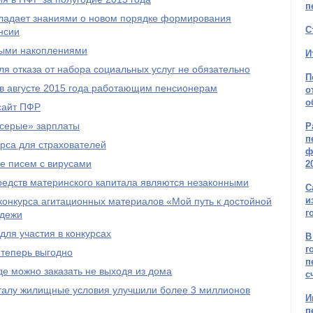
п
бладает знаниями о новом порядке формирования
С
нсии
ыми накоплениями
И
я отказа от набора социальных услуг не обязательно
П
 в августе 2015 года работающим пенсионерам
о
о
сайт ПФР
серые» зарплаты
Р
п
рса для страхователей
ф
е писем с вирусами
2
редств материнского капитала являются незаконными
С
и
онкурса агитационных материалов «Мой путь к достойной
г
одежи
ля участия в конкурсах
В
г
 теперь выгодно
п
е можно заказать не выходя из дома
с
талу жилищные условия улучшили более 3 миллионов
И
п