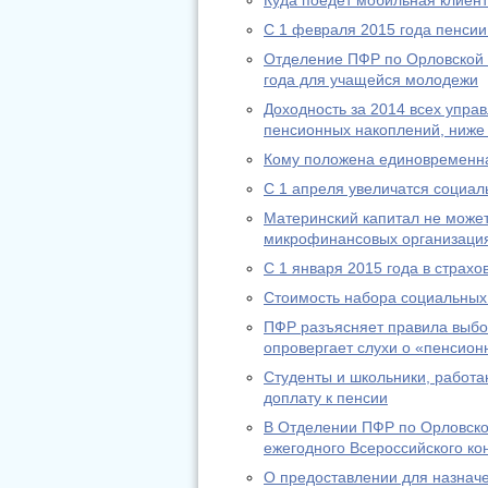
Куда поедет мобильная клиен
С 1 февраля 2015 года пенсии
Отделение ПФР по Орловской 
года для учащейся молодежи
Доходность за 2014 всех упр
пенсионных накоплений, ниже
Кому положена единовременн
С 1 апреля увеличатся социа
Материнский капитал не может
микрофинансовых организаци
С 1 января 2015 года в страх
Стоимость набора социальных 
ПФР разъясняет правила выбо
опровергает слухи о «пенсион
Студенты и школьники, работа
доплату к пенсии
В Отделении ПФР по Орловско
ежегодного Всероссийского ко
О предоставлении для назнач