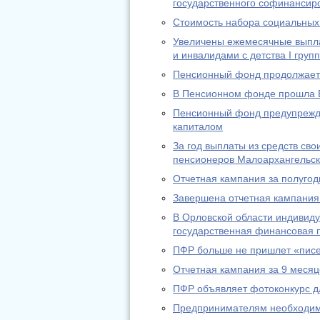
государственного софинансир
Стоимость набора социальных 
Увеличены ежемесячные выпл
и инвалидами с детства I груп
Пенсионный фонд продолжает 
В Пенсионном фонде прошла 
Пенсионный фонд предупрежда
капиталом
За год выплаты из средств св
пенсионеров Малоархангельск
Отчетная кампания за полугод
Завершена отчетная кампания 
В Орловской области индивид
государственная финансовая п
ПФР больше не пришлет «писе
Отчетная кампания за 9 месяц
ПФР объявляет фотоконкурс д
Предпринимателям необходимо