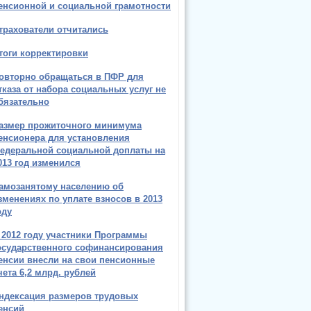
енсионной и социальной грамотности
трахователи отчитались
тоги корректировки
овторно обращаться в ПФР для
тказа от набора социальных услуг не
бязательно
азмер прожиточного минимума
енсионера для установления
едеральной социальной доплаты на
013 год изменился
амозанятому населению об
зменениях по уплате взносов в 2013
оду
 2012 году участники Программы
осударственного софинансирования
енсии внесли на свои пенсионные
чета 6,2 млрд. рублей
ндексация размеров трудовых
енсий