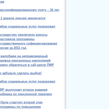
ода
ерсонифицированному учету – 16 лет
 1 апреля пенсии увеличатся
абор социальных услуг подорожал
осударство увеличило взносы
частников программы
осударственного софинансирования
енсии за 2011 год
 жалобами на неправомерный
еревод пенсионных накоплений
ожно обратиться в call-центр ПФР
е забудьте сделать выбор!
абор социальных услуг подорожал
ФР выпускает второе издание
чебника по пенсионной тематике
 Орле стартует второй этап
рограммы по повышению