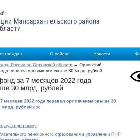
айт
ции Малоархангельского района
области
я граждан
О районе
Новости
Ф
нда России по Орловской области
→ Орловский
года перевел орловчанам свыше 30 млрд. рублей
онд за 7 месяцев 2022 года
ше 30 млрд. рублей
7 месяцев 2022 года перевел орловчанам свыше 30
млрд. рублей
.doc
родную программу
бязательного пенсионного страхования в управлении ПФР