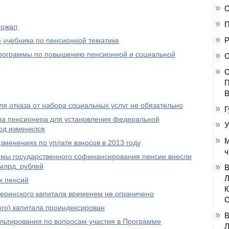
О
П
рожал
Р
 учебника по пенсионной тематике
 программы по повышению пенсионной и социальной
С
С
П
В
я отказа от набора социальных услуг не обязательно
Г
а пенсионера для установления федеральной
У
од изменился
М
менениях по уплате взносов в 2013 году
ч
ммы государственного софинансирования пенсии внесли
млрд. рублей
х пенсий
еринского капитала временем не ограничено
С
го) капитала проиндексирован
ультирования по вопросам участия в Программе