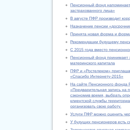
Пенсионный фонд напоминает:
застрахованного лица»
В августе ПФР производит ко
Назначение пенсии «досрочник
Принята новая форма и форма
Рекомендации будущему пенс
С 2015 года вместо пенсионно
Пенсионный фонд принимает за
материнского капитала
ПФР и «Ростелеком» приглашаю
«Спасибо Интернету-2015»
На сайте Пенсионного фонда Р
«Предварительная запись на п
сэкономив время, выбрать оп
клиентской службы территориа
организовать свою работу.
Услуги ПФР можно оценить че
У будущих пенсионеров есть с
Завершается отчетная кампани