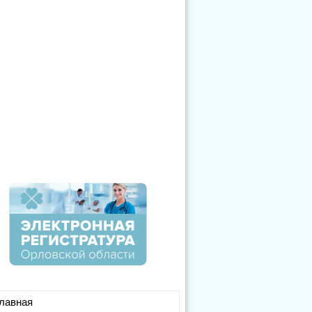
лавная