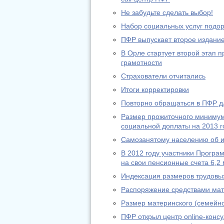
Не забудьте сделать выбор!
Набор социальных услуг подо
ПФР выпускает второе издание
В Орле стартует второй этап
грамотности
Страхователи отчитались
Итоги корректировки
Повторно обращаться в ПФР дл
Размер прожиточного минимум
социальной доплаты на 2013 г
Самозанятому населению об из
В 2012 году участники Програ
на свои пенсионные счета 6,2 
Индексация размеров трудовы
Распоряжение средствами мат
Размер материнского (семейно
ПФР открыл центр online-конс