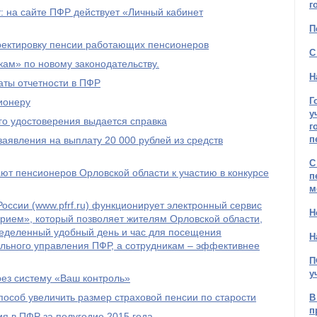
г
 на сайте ПФР действует «Личный кабинет
П
рректировку пенсии работающих пенсионеров
С
ам» по новому законодательству.
Н
ты отчетности в ПФР
Г
ионеру
у
го удостоверения выдается справка
г
п
явления на выплату 20 000 рублей из средств
С
т пенсионеров Орловской области к участию в конкурсе
п
м
оссии (www.pfrf.ru) функционирует электронный сервис
Н
рием», который позволяет жителям Орловской области,
ределенный удобный день и час для посещения
Н
льного управления ПФР, а сотрудникам – эффективнее
П
у
рез систему «Ваш контроль»
пособ увеличить размер страховой пенсии по старости
В
п
я в ПФР за полугодие 2015 года