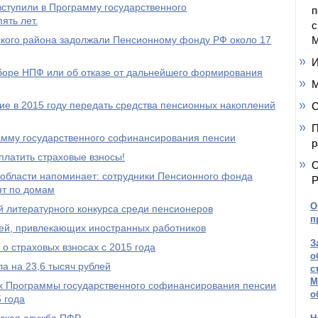
ступили в Программу государственного
п
ять лет.
с
кого района задолжали Пенсионному фонду РФ около 17
М
И
ыборе НПФ или об отказе от дальнейшего формирования
М
е в 2015 году передать средства пенсионных накоплений
С
П
амму государственного софинансирования пенсии
р
платить страховые взносы!
О
области напоминает: сотрудники Пенсионного фонда
Р
ят по домам
О
 литературного конкурса среди пенсионеров
п
ей, привлекающих иностранных работников
З
о страховых взносах с 2015 года
о
а на 23,6 тысяч рублей
с
М
ах Программы государственного софинансирования пенсии
о
 года