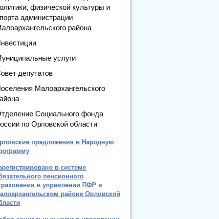
олитики, физической культуры и
порта администрации
алоархангельского района
нвестиции
униципальные услуги
овет депутатов
оселения Малоархангельского
айона
тделение Социального фонда
оссии по Орловской области
рловские предложения в Народную
рограмму
арегистрировано в системе
бязательного пенсионного
трахования в управлении ПФР в
алоархангельском районе Орловской
бласти