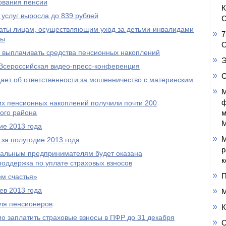
ования пенсии
услуг выросла до 839 рублей
С
аты лицам, осуществляющим уход за детьми-инвалидами
7
пы
О
выплачивать средства пенсионных накоплений
Э
Всероссийская видео-пресс-конференция
О
ет об ответственности за мошенничество с материнским
М
ф
оих пенсионных накоплений получили почти 200
ого района
м
М
ие 2013 года
М
за полугодие 2013 года
р
уальным предпринимателям будет оказана
к
оддержка по уплате страховых взносов
П
м счастья»
ев 2013 года
М
ля пенсионеров
К
 заплатить страховые взносы в ПФР до 31 декабря
О