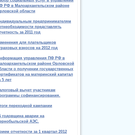
абор социальных услуг в управлении
Ф РФ в Малоархангельском районе
рловской области
ндивидуальным предпринимателям
етнеобходимости представлять
тчетность за 2011 год
зменения для плательщиков
траховых взносов на 2012 год
нформация управления ПФ РФ в
алоархангельском районе Орловской
бласти о получении государственных
ертификатов на материнский капитал
а 5 лет
алоговый вычет участникам
рограммы софинансирования.
тоги переходной кампании
6 годовщина аварии на
ернобыльской АЭС.
рием отчетности за 1 квартал 2012