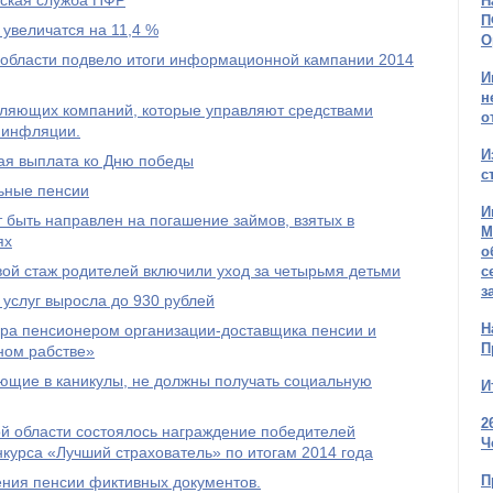
тская служба ПФР
Н
П
 увеличатся на 11,4 %
О
области подвело итоги информационной кампании 2014
И
н
авляющих компаний, которые управляют средствами
о
 инфляции.
И
ая выплата ко Дню победы
с
льные пенсии
И
 быть направлен на погашение займов, взятых в
М
ях
о
овой стаж родителей включили уход за четырьмя детьми
с
з
услуг выросла до 930 рублей
Н
ра пенсионером организации-доставщика пенсии и
П
ном рабстве»
ющие в каникулы, не должны получать социальную
И
2
й области состоялось награждение победителей
Ч
нкурса «Лучший страхователь» по итогам 2014 года
П
ения пенсии фиктивных документов.