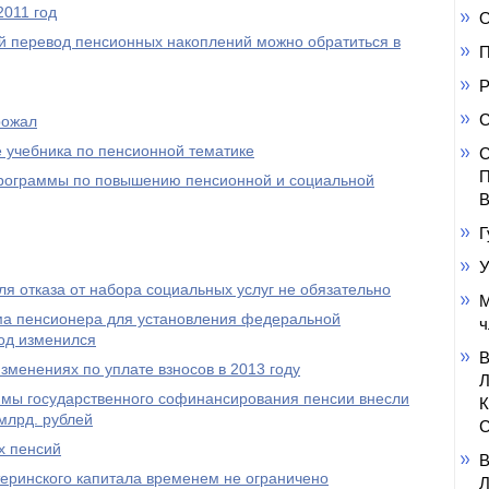
2011 год
О
 перевод пенсионных накоплений можно обратиться в
П
Р
С
рожал
 учебника по пенсионной тематике
С
П
 программы по повышению пенсионной и социальной
В
Г
У
я отказа от набора социальных услуг не обязательно
М
а пенсионера для установления федеральной
ч
од изменился
менениях по уплате взносов в 2013 году
ммы государственного софинансирования пенсии внесли
млрд. рублей
С
х пенсий
еринского капитала временем не ограничено