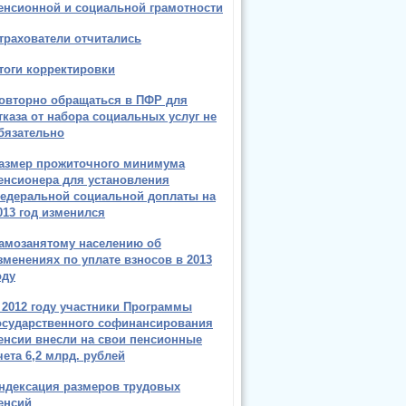
енсионной и социальной грамотности
трахователи отчитались
тоги корректировки
овторно обращаться в ПФР для
тказа от набора социальных услуг не
бязательно
азмер прожиточного минимума
енсионера для установления
едеральной социальной доплаты на
013 год изменился
амозанятому населению об
зменениях по уплате взносов в 2013
оду
 2012 году участники Программы
осударственного софинансирования
енсии внесли на свои пенсионные
чета 6,2 млрд. рублей
ндексация размеров трудовых
енсий