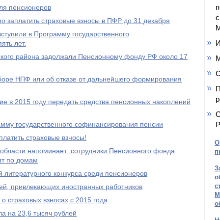
п
ля пенсионеров
с
 заплатить страховые взносы в ПФР до 31 декабря
М
ступили в Программу государственного
И
ять лет.
кого района задолжали Пенсионному фонду РФ около 17
М
С
ыборе НПФ или об отказе от дальнейшего формирования
П
р
е в 2015 году передать средства пенсионных накоплений
О
амму государственного софинансирования пенсии
Р
платить страховые взносы!
О
области напоминает: сотрудники Пенсионного фонда
п
ят по домам
З
 литературного конкурса среди пенсионеров
о
с
ей, привлекающих иностранных работников
М
о страховых взносах с 2015 года
о
а на 23,6 тысяч рублей