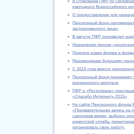
В Отделении ПФР по Орловско
ежегодного Всероссийского ко
О предоставлении для назнач
Пенсионный фонд напоминает:
застрахованного лица»
В августе ПФР производит ко
Назначение пенсии «досрочник
Принята новая форма и форма
Рекомендации будущему пенс
С 2015 года вместо пенсионно
Пенсионный фонд принимает за
материнского капитала
ПФР и «Ростелеком» приглашаю
«Спасибо Интернету-2015»
На сайте Пенсионного фонда Р
«Предварительная запись на п
сэкономив время, выбрать оп
клиентской службы территориа
организовать свою работу.