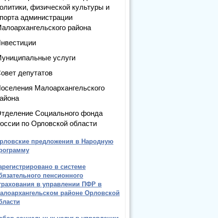
олитики, физической культуры и
порта администрации
алоархангельского района
нвестиции
униципальные услуги
овет депутатов
оселения Малоархангельского
айона
тделение Социального фонда
оссии по Орловской области
рловские предложения в Народную
рограмму
арегистрировано в системе
бязательного пенсионного
трахования в управлении ПФР в
алоархангельском районе Орловской
бласти