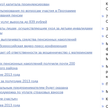
го) капитала проиндексирован
С
ультирования по вопросам участия в Программе
ования пенсии
7
О
услуг выросла до 839 рублей
аты лицам, осуществляющим уход за детьми-инвалидами
Э
пы
О
выплачивать средства пенсионных накоплений
М
Всероссийская видео-пресс-конференция
ф
ет об ответственности за мошенничество с материнским
м
М
оих пенсионных накоплений получили почти 200
М
ого района
р
ие 2013 года
к
за полугодие 2013 года
П
уальным предпринимателям будет оказана
М
оддержка по уплате страховых взносов
м счастья»
К
ев 2013 года
О