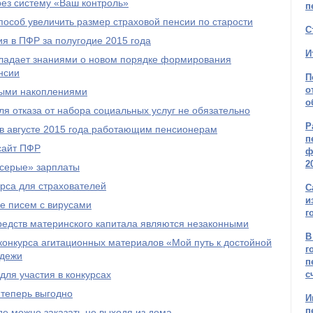
рез систему «Ваш контроль»
п
пособ увеличить размер страховой пенсии по старости
С
я в ПФР за полугодие 2015 года
И
бладает знаниями о новом порядке формирования
нсии
П
о
ыми накоплениями
о
я отказа от набора социальных услуг не обязательно
Р
 в августе 2015 года работающим пенсионерам
п
сайт ПФР
ф
2
серые» зарплаты
рса для страхователей
С
и
е писем с вирусами
г
редств материнского капитала являются незаконными
В
онкурса агитационных материалов «Мой путь к достойной
г
одежи
п
ля участия в конкурсах
с
 теперь выгодно
И
п
е можно заказать не выходя из дома