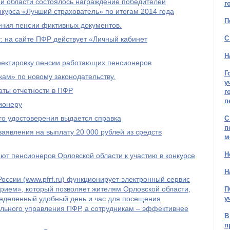
й области состоялось награждение победителей
г
нкурса «Лучший страхователь» по итогам 2014 года
П
ения пенсии фиктивных документов.
С
 на сайте ПФР действует «Личный кабинет
Н
рректировку пенсии работающих пенсионеров
Г
ам» по новому законодательству.
у
ты отчетности в ПФР
г
п
ионеру
го удостоверения выдается справка
С
п
явления на выплату 20 000 рублей из средств
м
Н
т пенсионеров Орловской области к участию в конкурсе
Н
оссии (www.pfrf.ru) функционирует электронный сервис
рием», который позволяет жителям Орловской области,
П
ределенный удобный день и час для посещения
у
льного управления ПФР, а сотрудникам – эффективнее
В
п