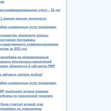
ода
ерсонифицированному учету – 16 лет
 1 апреля пенсии увеличатся
абор социальных услуг подорожал
осударство увеличило взносы
частников программы
осударственного софинансирования
енсии за 2011 год
 жалобами на неправомерный
еревод пенсионных накоплений
ожно обратиться в call-центр ПФР
е забудьте сделать выбор!
абор социальных услуг подорожал
ФР выпускает второе издание
чебника по пенсионной тематике
 Орле стартует второй этап
рограммы по повышению