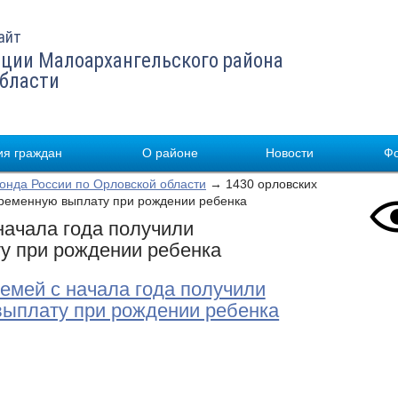
айт
ции Малоархангельского района
области
я граждан
О районе
Новости
Ф
нда России по Орловской области
→ 1430 орловских
временную выплату при рождении ребенка
начала года получили
у при рождении ребенка
семей с начала года получили
ыплату при рождении ребенка