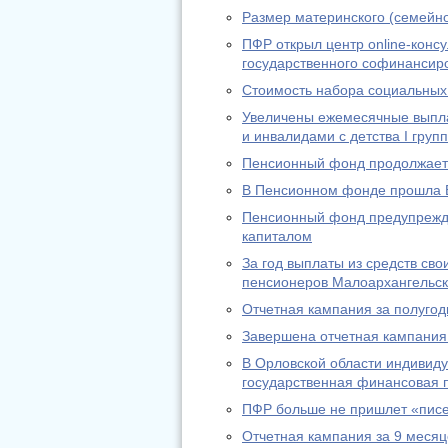
Размер материнского (семейно
ПФР открыл центр online-конс
государственного софинансир
Стоимость набора социальных 
Увеличены ежемесячные выпл
и инвалидами с детства I груп
Пенсионный фонд продолжает 
В Пенсионном фонде прошла 
Пенсионный фонд предупрежда
капиталом
За год выплаты из средств св
пенсионеров Малоархангельск
Отчетная кампания за полугод
Завершена отчетная кампания 
В Орловской области индивид
государственная финансовая п
ПФР больше не пришлет «писе
Отчетная кампания за 9 месяц