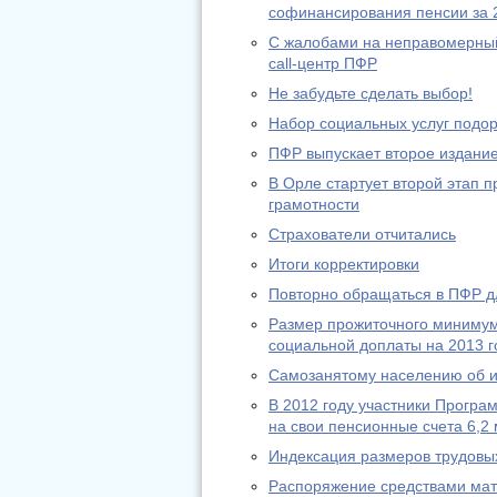
софинансирования пенсии за 
С жалобами на неправомерный
call-центр ПФР
Не забудьте сделать выбор!
Набор социальных услуг подо
ПФР выпускает второе издание
В Орле стартует второй этап
грамотности
Страхователи отчитались
Итоги корректировки
Повторно обращаться в ПФР дл
Размер прожиточного минимум
социальной доплаты на 2013 г
Самозанятому населению об из
В 2012 году участники Програ
на свои пенсионные счета 6,2 
Индексация размеров трудовы
Распоряжение средствами мат