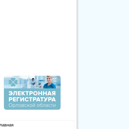
лавная