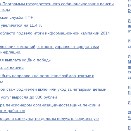
Н
ах Программы государственного софинансирования пенсии
П
 года
О
тская служба ПФР
И
 увеличатся на 11,4 %
н
о
области подвело итоги информационной кампании 2014
И
авляющих компаний, которые управляют средствами
с
 инфляции.
И
ая выплата ко Дню победы
М
о
льные пенсии
с
 быть направлен на погашение займов, взятых в
з
ях
Н
овой стаж родителей включили уход за четырьмя детьми
П
услуг выросла до 930 рублей
И
ра пенсионером организации-доставщика пенсии и
ном рабстве»
2
Ч
ющие в каникулы, не должны получать социальную
П