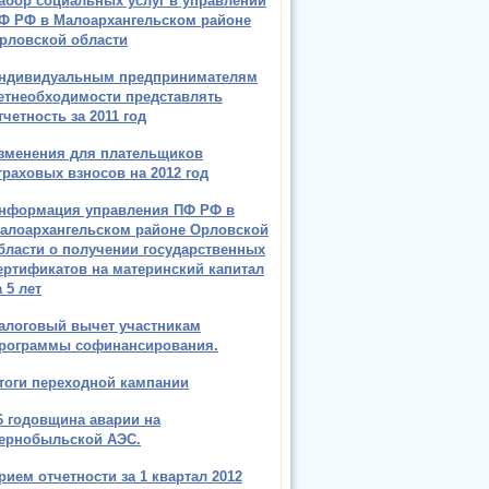
абор социальных услуг в управлении
Ф РФ в Малоархангельском районе
рловской области
ндивидуальным предпринимателям
етнеобходимости представлять
тчетность за 2011 год
зменения для плательщиков
траховых взносов на 2012 год
нформация управления ПФ РФ в
алоархангельском районе Орловской
бласти о получении государственных
ертификатов на материнский капитал
а 5 лет
алоговый вычет участникам
рограммы софинансирования.
тоги переходной кампании
6 годовщина аварии на
ернобыльской АЭС.
рием отчетности за 1 квартал 2012