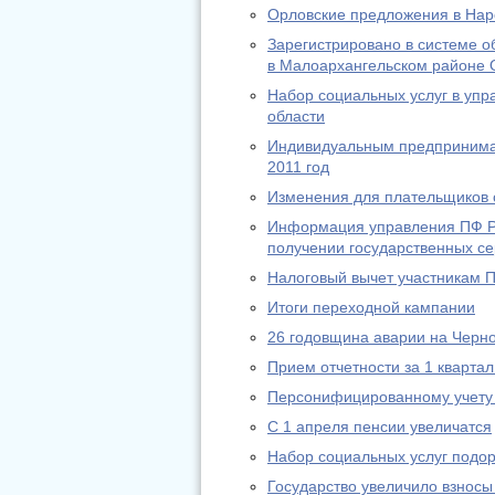
Орловские предложения в На
Зарегистрировано в системе о
в Малоархангельском районе 
Набор социальных услуг в уп
области
Индивидуальным предпринимат
2011 год
Изменения для плательщиков с
Информация управления ПФ РФ
получении государственных се
Налоговый вычет участникам 
Итоги переходной кампании
26 годовщина аварии на Черн
Прием отчетности за 1 квартал
Персонифицированному учету 
С 1 апреля пенсии увеличатся
Набор социальных услуг подо
Государство увеличило взносы