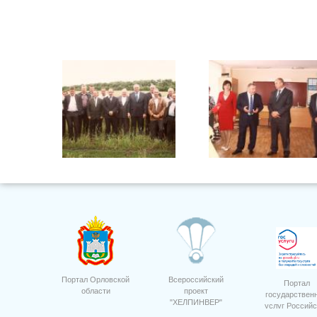
5
Портал Орловской
Всероссийский
Портал
области
проект
государствен
"ХЕЛПИНВЕР"
услуг Российс