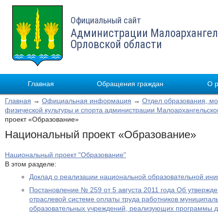
Официальный сайт
Администрации Малоархангел
Орловской области
Главная
Обращения граждан
О 
Главная
→
Официальная информация
→
Отдел образования, мо
физической культуры и спорта администрации Малоархангельско
проект «Образование»
Национальный проект «Образование»
Национальный проект "Образование"
В этом разделе:
Доклад о реализации национальной образовательной ин
Постановление № 259 от 5 августа 2011 года Об утверж
отраслевой системе оплаты труда работников муниципа
образовательных учреждений, реализующих программы д