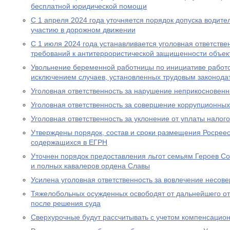
бесплатной юридической помощи
С 1 апреля 2024 года уточняется порядок допуска водите
участию в дорожном движении
С 1 июля 2024 года устанавливается уголовная ответстве
требований к антитеррористической защищенности объект
Увольнение беременной работницы по инициативе работо
исключением случаев, установленных трудовым законода
Уголовная ответственность за нарушение неприкосновен
Уголовная ответственность за совершение коррупционны
Уголовная ответственность за уклонение от уплаты налого
Утверждены порядок, состав и сроки размещения Росрее
содержащихся в ЕГРН
Уточнен порядок предоставления льгот семьям Героев Со
и полных кавалеров ордена Славы
Усилена уголовная ответственность за вовлечение несов
Тяжелобольных осужденных освободят от дальнейшего от
после решения суда
Сверхурочные будут рассчитывать с учетом компенсацио