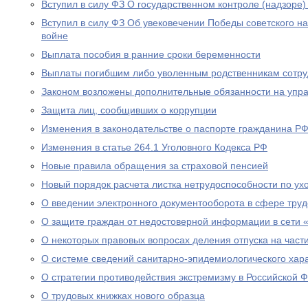
Вступил в силу ФЗ О государственном контроле (надзоре
Вступил в силу ФЗ Об увековечении Победы советского н
войне
Выплата пособия в ранние сроки беременности
Выплаты погибшим либо уволенным родственникам сотру
Законом возложены дополнительные обязанности на уп
Защита лиц, сообщивших о коррупции
Изменения в законодательстве о паспорте гражданина Р
Изменения в статье 264.1 Уголовного Кодекса РФ
Новые правила обращения за страховой пенсией
Новый порядок расчета листка нетрудоспособности по ух
О введении электронного документооборота в сфере тру
О защите граждан от недостоверной информации в сети 
О некоторых правовых вопросах деления отпуска на част
О системе сведений санитарно-эпидемиологического хар
О стратегии противодействия экстремизму в Российской 
О трудовых книжках нового образца