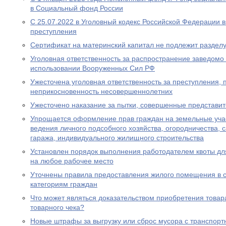
в Социальный фонд России
С 25.07.2022 в Уголовный кодекс Российской Федерации 
преступления
Сертификат на материнский капитал не подлежит разделу
Уголовная ответственность за распространение заведом
использовании Вооруженных Сил РФ
Ужесточена уголовная ответственность за преступления,
неприкосновенность несовершеннолетних
Ужесточено наказание за пытки, совершенные представи
Упрощается оформление прав граждан на земельные уча
ведения личного подсобного хозяйства, огородничества, с
гаража, индивидуального жилищного строительства
Установлен порядок выполнения работодателем квоты дл
на любое рабочее место
Уточнены правила предоставления жилого помещения в 
категориям граждан
Что может являться доказательством приобретения товара
товарного чека?
Новые штрафы за выгрузку или сброс мусора с транспорт