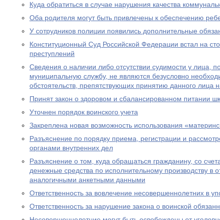
Куда обратиться в случае нарушения качества коммуналь
Оба родителя могут быть привлечены к обеспечению реб
У сотрудников полиции появились дополнительные обяза
Конституционный Суд Российской Федерации встал на ст
преступлений
Сведения о наличии либо отсутствии судимости у лица, 
муниципальную службу, не являются безусловно необхо
обстоятельств, препятствующих принятию данного лица 
Принят закон о здоровом и сбалансированном питании ш
Уточнен порядок воинского учета
Закреплена новая возможность использования «материнс
Разъяснение по порядку приема, регистрации и рассмот
органами внутренних дел
Разъяснение о том, куда обращаться гражданину, со счет
денежные средства по исполнительному производству в 
аналогичными анкетными данными
Ответственность за вовлечение несовершеннолетних в уп
Ответственность за нарушение закона о воинской обязан
Несовершеннолетние могут быть освобождены от уголовно