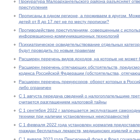
Прокуратура Малоархангельского района разъясняет отв
преступления
Прописаны в одном регионе, а проживаем в другом. Мож
детей от 8 до 17 лет не по месту прописки?
Противодействие преступлениям, совершенным с исполь
информационно-коммуникационных технологий
Психиатрическое освидетельствование отдельных категор
будут проводить по новым правилам
Расширен перечень видов доходов, на которые не может
Расширен перечень отягчающих обстоятельств, предусмот
кодекса Российской Федерации (обстоятельства, отягчаю
Расширен перечень прекурсоров, оборот которых в Росс
либо ограничен
С 1 августа передача сведений о налогоплательщике трет
считается разглашением налоговой тайны
С 1 сентября 2022 г запрещается эксплуатация самоходн
техники при наличии установленных неисправностей
С 1 февраля 2022 года установлен норматив предоставл
граждан бесплатных лекарств, медицинских изделий и ле
С 1 января 2023 года Пенсионный фонд и Фонд социальн