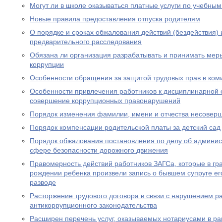
Могут ли в школе оказываться платные услуги по учебны
Новые правила предоставления отпуска родителям
О порядке и сроках обжалования действий (бездействия)
предварительного расследования
Обязана ли организация разрабатывать и принимать ме
коррупции
Особенности обращения за защитой трудовых прав в ком
Особенности привлечения работников к дисциплинарной о
совершение коррупционных правонарушений
Порядок изменения фамилии, имени и отчества несовер
Порядок компенсации родительской платы за детский сад
Порядок обжалования постановления по делу об админи
сфере безопасности дорожного движения
Правомерность действий работников ЗАГСа, которые в гра
рождении ребенка произвели запись о бывшем супруге его
разводе
Расторжение трудового договора в связи с нарушением р
антикоррупционного законодательства
Расширен перечень услуг, оказываемых нотариусами в ра