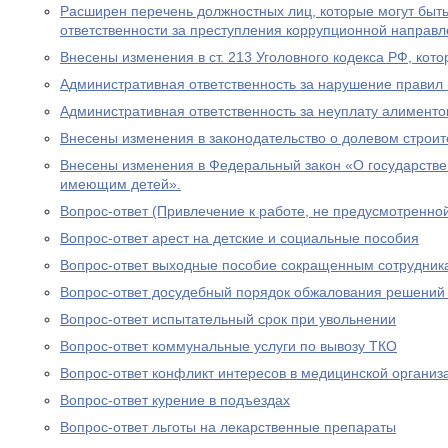
Расширен перечень должностных лиц, которые могут быть
ответственности за преступления коррупционной направл
Внесены изменения в ст. 213 Уголовного кодекса РФ, кото
Административная ответственность за нарушение правил 
Административная ответственность за неуплату алименто
Внесены изменения в законодательство о долевом строит
Внесены изменения в Федеральный закон «О государстве
имеющим детей».
Вопрос-ответ (Привлечение к работе, не предусмотренно
Вопрос-ответ арест на детские и социальные пособия
Вопрос-ответ выходные пособие сокращенным сотрудник
Вопрос-ответ досудебный порядок обжалования решений
Вопрос-ответ испытательный срок при увольнении
Вопрос-ответ коммунальные услуги по вывозу ТКО
Вопрос-ответ конфликт интересов в медицинской организ
Вопрос-ответ курение в подъездах
Вопрос-ответ льготы на лекарственные препараты