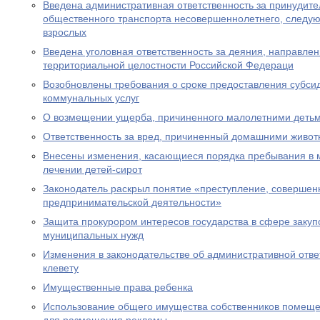
Введена административная ответственность за принудите
общественного транспорта несовершеннолетнего, следу
взрослых
Введена уголовная ответственность за деяния, направле
территориальной целостности Российской Федераци
Возобновлены требования о сроке предоставления субсид
коммунальных услуг
О возмещении ущерба, причиненного малолетними деть
Ответственность за вред, причиненный домашними живо
Внесены изменения, касающиеся порядка пребывания в 
лечении детей-сирот
Законодатель раскрыл понятие «преступление, совершен
предпринимательской деятельности»
Защита прокурором интересов государства в сфере закуп
муниципальных нужд
Изменения в законодательстве об административной отве
клевету
Имущественные права ребенка
Использование общего имущества собственников помеще