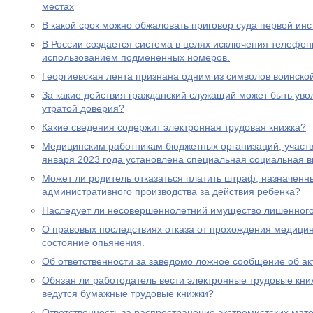
местах
В какой срок можно обжаловать приговор суда первой ин
В России создается система в целях исключения телефон
использованием подмененных номеров.
Георгиевская лента признана одним из символов воинско
За какие действия гражданский служащий может быть увол
утратой доверия?
Какие сведения содержит электронная трудовая книжка?
Медицинским работникам бюджетных организаций, участ
января 2023 года установлена специальная социальная в
Может ли родитель отказаться платить штраф, назначенн
административного производства за действия ребенка?
Наследует ли несовершеннолетний имущество лишенного 
О правовых последствиях отказа от прохождения медицин
состояние опьянения.
Об ответственности за заведомо ложное сообщение об ак
Обязан ли работодатель вести электронные трудовые книж
ведутся бумажные трудовые книжки?
Ответственность за распространение экстремистских мат