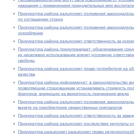
наказания с применением принудительных мер воспитате
Прокуратура района разъясняет положения законодатель
по соглашению сторон
Прокуратура района разъясняет положения законодательс
оскорбление
Прокуратура района разъясняет ответственность за оско
Прокуратура района предупреждает: обналичивание средс
их нецелевое использование влечет уголовную ответствен
свободы
Прокуратура района разъясняет право потребителя на о
качества
Прокуратура района информирует: в законодательство в
позволяющие страховщикам устанавливать стоимость пол
факторов, влияющих на вероятность причинения вреда
Прокуратура района разъясняет положения законодатель
вычете на приобретение лекарственных препаратов
Прокуратура района разъясняет ответственность за заве
Прокуратура района разъясняет последствия неуплаты с
Прокуратура разъясняет разъясняет право нетрудоспосо