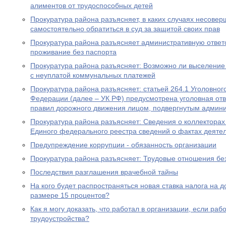
алиментов от трудоспособных детей
Прокуратура района разъясняет, в каких случаях несове
самостоятельно обратиться в суд за защитой своих прав
Прокуратура района разъясняет административную ответ
проживание без паспорта
Прокуратура района разъясняет: Возможно ли выселение
с неуплатой коммунальных платежей
Прокуратура района разъясняет: статьей 264.1 Уголовног
Федерации (далее – УК РФ) предусмотрена уголовная отв
правил дорожного движения лицом, подвергнутым админ
Прокуратура района разъясняет: Сведения о коллекторах 
Единого федерального реестра сведений о фактах деяте
Предупреждение коррупции - обязанность организации
Прокуратура района разъясняет: Трудовые отношения без
Последствия разглашения врачебной тайны
На кого будет распространяться новая ставка налога на 
размере 15 процентов?
Как я могу доказать, что работал в организации, если ра
трудоустройства?