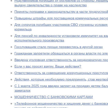
Родственников погибших от обстрелов со стороны Украин
выдачу свидетельства о праве на наследство
Приняты поправки к законодательству в части трудоустро
Повышены штрафы для поставщиков коммунальных ресу
Для супругов погибших участников СВО уточнены условия
кормильца
Для пенсий по инвалидности установили иммунитет на вз
исполнительного производства
Госслужащим стало проще перевестись в другой орган
Гражданам запретили обращаться в органы власти по эле
Введена уголовная ответственность за неоднократную пр
Если у вас просят взятку. Ваши действия?
Ответственность за совершение коррупционных преступл
Действия, которые необходимо предпринять, став жертв
С 1 марта 2025 года введен запрет на продажу детям бал
зажигалок
МОШЕННИЧЕСТВО С БАНКОВСКИМИ КАРТАМИ
«Телефонное мошенничество и хищение денег с банковск