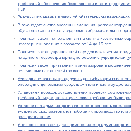
требований обеспечения безопасности и антитеррористи
ТЭК
Внесены изменения в закон об обязательном пенсионном
В законодательство внесены изменения, регламентирую
обучающихся на охрану здоровья в образовательных орг
Подписан закон, направленный на снятие избыточных бар
несовершеннолетних в возрасте от 14 до 15 лет
Подписан закон, упрощающий порядок исключения юриди
из единого госреестра юрлиц по решению учредителей (у
Подписан закон, призванный минимизировать мошенничес
пенсионных накоплений граждан
Усовершенствованы процедуры идентификации клиентов 
операции с денежными средствами или иным имущество
Установлен порядок осуществления проверки соблюдени
требований лицом, на которое такие требования были р
Установлена административная ответственность за масс
экстремистских материалов либо за их производство или 
распространения
Уточнены основания для применения мер административн
нарушение правил пользования объектами животного ми