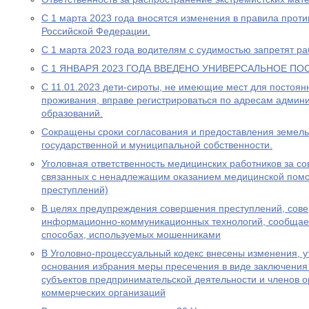
С 1 марта 2023 года вносятся изменения в правила прот
Российской Федерации.
С 1 марта 2023 года водителям с судимостью запретят раб
С 1 ЯНВАРЯ 2023 ГОДА ВВЕДЕНО УНИВЕРСАЛЬНОЕ ПО
С 11.01.2023 дети-сироты, не имеющие мест для постоя
проживания, вправе регистрироваться по адресам админ
образований.
Сокращены сроки согласования и предоставления земель
государственной и муниципальной собственности.
Уголовная ответственность медицинских работников за с
связанных с ненадлежащим оказанием медицинской пом
преступлений)
В целях предупреждения совершения преступлений, сов
информационно-коммуникационных технологий, сообщае
способах, используемых мошенниками
В Уголовно-процессуальный кодекс внесены изменения, у
основания избрания меры пресечения в виде заключения
субъектов предпринимательской деятельности и членов о
коммерческих организаций