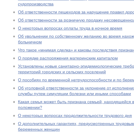
судопроизводства
Об ответственности пешеходов за нарушение правил дор
Об ответственности за розничную продажу несовершенно
О некоторых вопросах оплаты труда в ночное время
Об увольнении по собственному желанию во время нахожд
больничном
Что такое «мнимая сделка» и каковы последствия призна
О порядке распоряжения материнским капиталом
Установлены новые санитарно-эпидемиологические треб
территорий городских и сельских поселений
О пособиях по временной нетрудоспособности и по бере
Об уголовной ответственности за уклонение от исполнен
службы путем симуляции болезни или иными способами
Какая семья может быть признана семьей, находящейся 
положении?
О некоторых вопросах продолжительности трудового дня
О дополнительных гарантиях, предусмотренных трудовым
беременных женщин