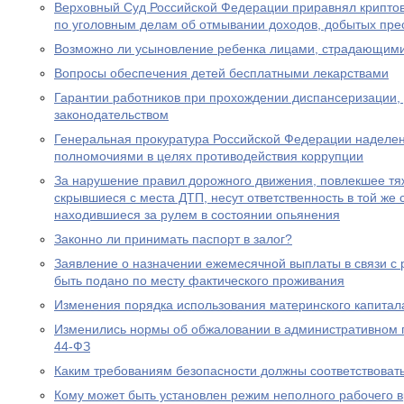
Верховный Суд Российской Федерации приравнял крипто
по уголовным делам об отмывании доходов, добытых пре
Возможно ли усыновление ребенка лицами, страдающими
Вопросы обеспечения детей бесплатными лекарствами
Гарантии работников при прохождении диспансеризации,
законодательством
Генеральная прокуратура Российской Федерации наделе
полномочиями в целях противодействия коррупции
За нарушение правил дорожного движения, повлекшее тяж
скрывшиеся с места ДТП, несут ответственность в той же с
находившиеся за рулем в состоянии опьянения
Законно ли принимать паспорт в залог?
Заявление о назначении ежемесячной выплаты в связи с
быть подано по месту фактического проживания
Изменения порядка использования материнского капитал
Изменились нормы об обжаловании в административном
44-ФЗ
Каким требованиям безопасности должны соответствоват
Кому может быть установлен режим неполного рабочего в