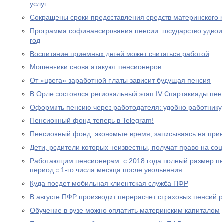
услуг
Сокращены сроки предоставления средств материнского 
Программа софинансирования пенсии: государство удвоил
год
Воспитание приемных детей может считаться работой
Мошенники снова атакуют пенсионеров
От «цвета» заработной платы зависит будущая пенсия
В Орле состоялся региональный этап IV Спартакиады пе
Оформить пенсию через работодателя: удобно работнику
Пенсионный фонд теперь в Telegram!
Пенсионный фонд: экономьте время, записываясь на при
Дети, родители которых неизвестны, получат право на с
Работающим пенсионерам: с 2018 года полный размер пе
период с 1-го числа месяца после увольнения
Куда поедет мобильная клиентская служба ПФР
В августе ПФР производит перерасчет страховых пенсий
Обучение в вузе можно оплатить материнским капиталом