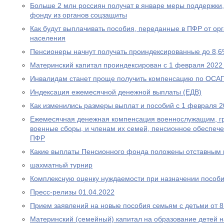
Больше 2 млн россиян получат в январе меры поддержк
фонду из органов соцзащиты
Как будут выплачивать пособия, переданные в ПФР от ор
населения
Пенсионеры начнут получать проиндексированные до 8,6
Материнский капитал проиндексирован с 1 февраля 2022
Инвалидам станет проще получить компенсацию по ОСА
Индексация ежемесячной денежной выплаты (ЕДВ)
Как изменились размеры выплат и пособий с 1 февраля 2
Ежемесячная денежная компенсация военнослужащим, г
военные сборы, и членам их семей, пенсионное обеспеч
ПФР
Какие выплаты Пенсионного фонда положены отставным 
шахматный турнир
Комплексную оценку нуждаемости при назначении пособ
Пресс-релизы 01.04.2022
Прием заявлений на новые пособия семьям с детьми от 8 
Материнский (семейный) капитал на образование детей 