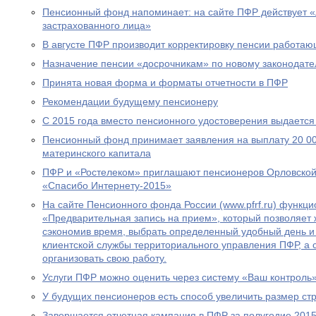
Пенсионный фонд напоминает: на сайте ПФР действует 
застрахованного лица»
В августе ПФР производит корректировку пенсии работа
Назначение пенсии «досрочникам» по новому законодател
Принята новая форма и форматы отчетности в ПФР
Рекомендации будущему пенсионеру
С 2015 года вместо пенсионного удостоверения выдается
Пенсионный фонд принимает заявления на выплату 20 00
материнского капитала
ПФР и «Ростелеком» приглашают пенсионеров Орловской 
«Спасибо Интернету-2015»
На сайте Пенсионного фонда России (www.pfrf.ru) функц
«Предварительная запись на прием», который позволяет 
сэкономив время, выбрать определенный удобный день и
клиентской службы территориального управления ПФР, а
организовать свою работу.
Услуги ПФР можно оценить через систему «Ваш контроль
У будущих пенсионеров есть способ увеличить размер ст
Завершается отчетная кампания в ПФР за полугодие 2015