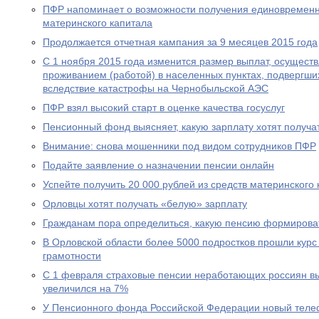
ПФР напоминает о возможности получения единовременн
материнского капитала
Продолжается отчетная кампания за 9 месяцев 2015 года
С 1 ноября 2015 года изменится размер выплат, осущест
проживанием (работой) в населенных пунктах, подвергш
вследствие катастрофы на Чернобыльской АЭС
ПФР взял высокий старт в оценке качества госуслуг
Пенсионный фонд выясняет, какую зарплату хотят получа
Внимание: снова мошенники под видом сотрудников ПФР
Подайте заявление о назначении пенсии онлайн
Успейте получить 20 000 рублей из средств материнского
Орловцы хотят получать «белую» зарплату
Гражданам пора определиться, какую пенсию формирова
В Орловской области более 5000 подростков прошли курс
грамотности
С 1 февраля страховые пенсии неработающих россиян в
увеличился на 7%
У Пенсионного фонда Российской Федерации новый теле