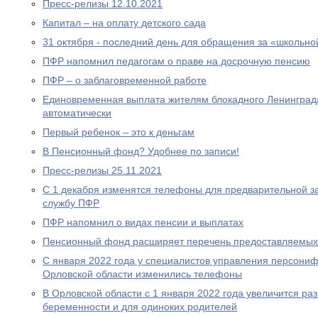
Пресс-релизы 12.10.2021
Капитал – на оплату детского сада
31 октября - последний день для обращения за «школьно
ПФР напомнил педагогам о праве на досрочную пенсию
ПФР – о заблаговременной работе
Единовременная выплата жителям блокадного Ленинграда
автоматически
Первый ребенок – это к деньгам
В Пенсионный фонд? Удобнее по записи!
Пресс-релизы 25.11.2021
С 1 декабря изменятся телефоны для предварительной за
службу ПФР
ПФР напомнил о видах пенсии и выплатах
Пенсионный фонд расширяет перечень предоставляемых
С января 2022 года у специалистов управления персони
Орловской области изменились телефоны
В Орловской области с 1 января 2022 года увеличится р
беременности и для одиноких родителей