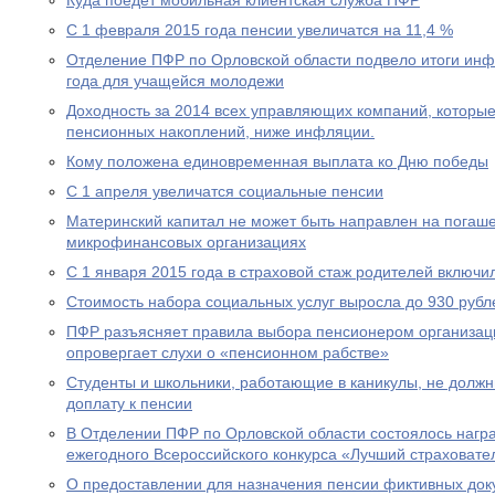
Куда поедет мобильная клиентская служба ПФР
С 1 февраля 2015 года пенсии увеличатся на 11,4 %
Отделение ПФР по Орловской области подвело итоги ин
года для учащейся молодежи
Доходность за 2014 всех управляющих компаний, которы
пенсионных накоплений, ниже инфляции.
Кому положена единовременная выплата ко Дню победы
С 1 апреля увеличатся социальные пенсии
Материнский капитал не может быть направлен на погаше
микрофинансовых организациях
С 1 января 2015 года в страховой стаж родителей включи
Стоимость набора социальных услуг выросла до 930 рубл
ПФР разъясняет правила выбора пенсионером организац
опровергает слухи о «пенсионном рабстве»
Студенты и школьники, работающие в каникулы, не долж
доплату к пенсии
В Отделении ПФР по Орловской области состоялось нагр
ежегодного Всероссийского конкурса «Лучший страховател
О предоставлении для назначения пенсии фиктивных док