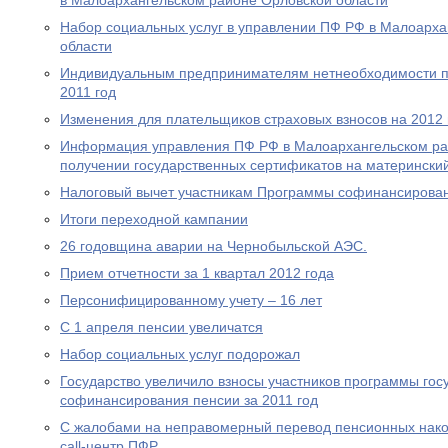
в Малоархангельском районе Орловской области
Набор социальных услуг в управлении ПФ РФ в Малоарха
области
Индивидуальным предпринимателям нетнеобходимости пр
2011 год
Изменения для плательщиков страховых взносов на 2012 
Информация управления ПФ РФ в Малоархангельском ра
получении государственных сертификатов на материнский
Налоговый вычет участникам Программы софинансирова
Итоги переходной кампании
26 годовщина аварии на Чернобыльской АЭС.
Прием отчетности за 1 квартал 2012 года
Персонифицированному учету – 16 лет
С 1 апреля пенсии увеличатся
Набор социальных услуг подорожал
Государство увеличило взносы участников программы гос
софинансирования пенсии за 2011 год
С жалобами на неправомерный перевод пенсионных нако
call-центр ПФР