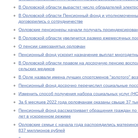
В Орловской области вырастет число обладателей электр
В Орловской области Пенсионный фонд и уполномоченны
договорились о сотрудничестве
Орловские пенсионеры начали получать проиндексирова
В Орловской области увеличится размер ежемесячных по
О пенсии самозанятых орловчан
Пенсионный фонд ускорит назначение выплат многодетн
В Орловской области правом на досрочную пенсию воспо
сельских медиков
В Орле назвали имена лучших спортсменов "золотого" во
Пенсионный фонд досрочно перечислил социальные посо
Изменить способ получения набора социальных услуг (НС
За 6 месяцев 2022 года орловчанам оказаны свыше 37 тыс
Пенсионный фонд рассматривает обращения граждан по в
лет в ускоренном режиме
Орловские семьи с начала года распорядились материнс
837 миллионов рублей