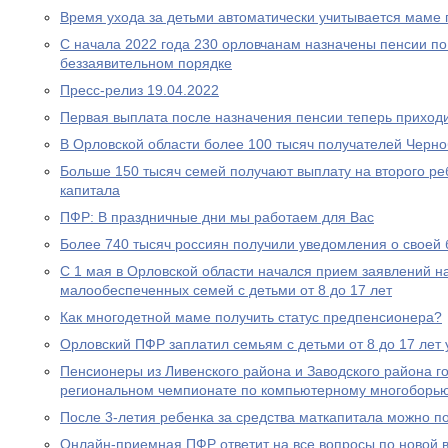
Время ухода за детьми автоматически учитывается маме
С начала 2022 года 230 орловчанам назначены пенсии по
беззаявительном порядке
Пресс-релиз 19.04.2022
Первая выплата после назначения пенсии теперь приходи
В Орловской области более 100 тысяч получателей Черн
Больше 150 тысяч семей получают выплату на второго ре
капитала
ПФР: В праздничные дни мы работаем для Вас
Более 740 тысяч россиян получили уведомления о своей
С 1 мая в Орловской области начался прием заявлений н
малообеспеченных семей с детьми от 8 до 17 лет
Как многодетной маме получить статус предпенсионера?
Орловский ПФР заплатил семьям с детьми от 8 до 17 лет 
Пенсионеры из Ливенского района и Заводского района г
региональном чемпионате по компьютерному многоборь
После 3-летия ребенка за средства маткапитала можно п
Онлайн-приемная ПФР ответит на все вопросы по новой вы