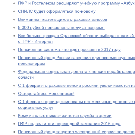
ПФР и Ростелеком расширяют учебную программу «Азбук
СНИЛС будет оформляться по-новому
Вниманию плательщиков страховых взносов
5 000 рублей пенсионеры получат вовремя
Все больше граждан Орловской области выбирают самый
с ПФР - Интернет
Пенсионная система: что ждет россиян в 2017 году
Пенсионный фонд России завершил единовременную выпл
пенсионерам
Федеральная социальная доплата к пенсии неработающи
области
С 1 февраля страховые пенсии россиян увеличиваются н
Остерегайтесь мошенников!
С 1 февраля проиндексированы ежемесячные денежные в
социальных услуг
Кому из «льготников» зачтется служба в армии
ПФР подвел итоги переходной кампании 2016 года
Пенсионный фонд запустил электронный сервис по расп