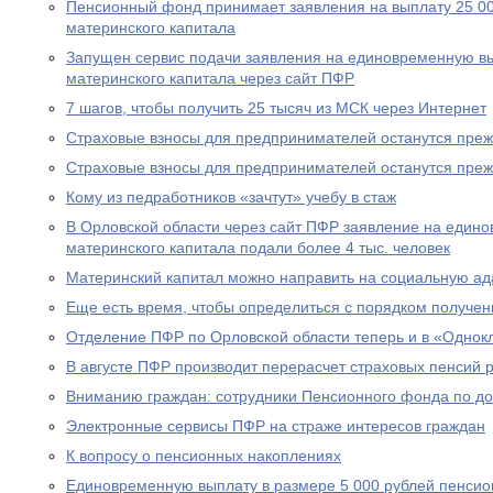
Пенсионный фонд принимает заявления на выплату 25 00
материнского капитала
Запущен сервис подачи заявления на единовременную вы
материнского капитала через сайт ПФР
7 шагов, чтобы получить 25 тысяч из МСК через Интернет
Страховые взносы для предпринимателей останутся пре
Страховые взносы для предпринимателей останутся пре
Кому из педработников «зачтут» учебу в стаж
В Орловской области через сайт ПФР заявление на едино
материнского капитала подали более 4 тыс. человек
Материнский капитал можно направить на социальную а
Еще есть время, чтобы определиться с порядком получен
Отделение ПФР по Орловской области теперь и в «Однок
В августе ПФР производит перерасчет страховых пенсий
Вниманию граждан: сотрудники Пенсионного фонда по до
Электронные сервисы ПФР на страже интересов граждан
К вопросу о пенсионных накоплениях
Единовременную выплату в размере 5 000 рублей пенсио