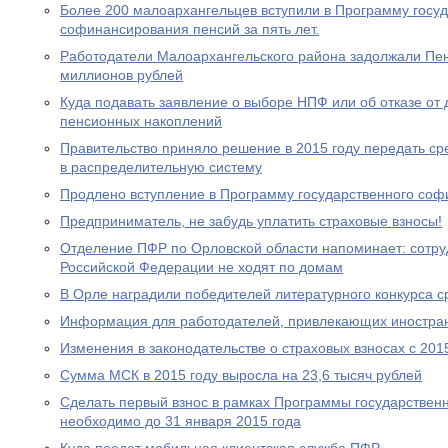
Более 200 малоархангельцев вступили в Программу госу
софинансирования пенсий за пять лет.
Работодатели Малоархангельского района задолжали Пе
миллионов рублей
Куда подавать заявление о выборе НПФ или об отказе о
пенсионных накоплений
Правительство приняло решение в 2015 году передать с
в распределительную систему
Продлено вступление в Программу государственного со
Предприниматель, не забудь уплатить страховые взносы!
Отделение ПФР по Орловской области напоминает: сотр
Российской Федерации не ходят по домам
В Орле наградили победителей литературного конкурса 
Информация для работодателей, привлекающих иностра
Изменения в законодательстве о страховых взносах с 201
Сумма МСК в 2015 году выросла на 23,6 тысяч рублей
Сделать первый взнос в рамках Программы государствен
необходимо до 31 января 2015 года