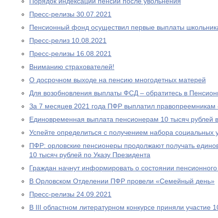
Порядок индексации пенсии после увольнения
Пресс-релизы 30.07.2021
Пенсионный фонд осуществил первые выплаты школьник
Пресс-релиз 10.08.2021
Пресс-релизы 16.08.2021
Вниманию страхователей!
О досрочном выходе на пенсию многодетных матерей
Для возобновления выплаты ФСД – обратитесь в Пенсио
За 7 месяцев 2021 года ПФР выплатил правопреемникам 
Единовременная выплата пенсионерам 10 тысяч рублей в
Успейте определиться с получением набора социальных у
ПФР: орловские пенсионеры продолжают получать едино
10 тысяч рублей по Указу Президента
Граждан начнут информировать о состоянии пенсионного 
В Орловском Отделении ПФР провели «Семейный день»
Пресс-релизы 24.09.2021
В III областном литературном конкурсе приняли участие 