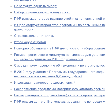
Не забудьте сделать выбор!
Набор социальных услуг подорожал
ПФР выпускает второе издание учебника по пенсионной т
В Орле стартует второй этап программы по повышению п
грамотности
Страхователи отчитались
Итоги корректировки
Повторно обращаться в ПФР для отказа от набора социал
Размер прожиточного минимума пенсионера для устано
социальной доплаты на 2013 год изменился
Самозанятому населению об изменениях по уплате взносо
В 2012 году участники Программы государственного соф
на свои пенсионные счета 6,2 млрд. рублей
Индексация размеров трудовых пенсий
Распоряжение средствами материнского капитала времен
Размер материнского (семейного) капитала проиндексир
ПФР открыл центр online-консультирования по вопросам 