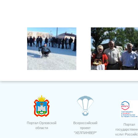
10
Фото 20
Портал Орловской
Всероссийский
Портал
области
проект
государствен
"ХЕЛПИНВЕР"
услуг Российс
Награждение Россельхозбанк 10
Семинар приемка посев 12