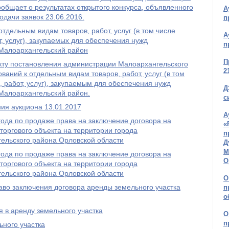
общает о результатах открытого конкурса, объявленного
А
подачи заявок 23.06.2016.
п
тдельным видам товаров, работ, услуг (в том числе
А
, услуг), закупаемых для обеспечения нужд
п
Малоархангельский район
П
екту постановления администрации Малоархангельского
2
аний к отдельным видам товаров, работ, услуг (в том
, работ, услуг), закупаемым для обеспечения нужд
Д
Малоархангельский район.
с
ия аукциона 13.01.2017
А
года по продаже права на заключение договора на
«
оргового объекта на территории города
п
ельского района Орловской области
Д
М
года по продаже права на заключение договора на
О
оргового объекта на территории города
ельского района Орловской области
О
аво заключения договора аренды земельного участка
п
о
 в аренду земельного участка
О
п
ного участка