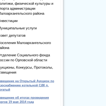
олитики, физической культуры и
порта администрации
алоархангельского района
нвестиции
униципальные услуги
овет депутатов
оселения Малоархангельского
айона
тделение Социального фонда
оссии по Орловской области
укционы, Конкурсы, Протоколы,
звещения
звещение на Открытый Аукцион по
азоснабжению котельной СДК п.
огатый
звещение об итогах проведения
оргов 19 мая 2014 года