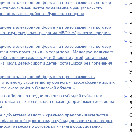
ционе в электронной форме на право заключить договор
О
анитарно-гигиеническое помещение муниципального
рхангельского района «Луковская средняя
П
Р
ционе в электронной форме на право заключить договор
С
 по текущему ремонту здания МБОУ «Луковская средняя
С
ционе в электронной форме на право заключить договор
П
ие жилого помещения на территории Малоархангельского
В
 обеспечения жильем детей-сирот и детей, оставшихся
Г
из числа детей-сирот и детей, оставшихся без попечения
У
ционе в электронной форме на право заключить
М
питальному строительству объекта «Газоснабжение жилых
ч
гельского района Орловской области»
ных отборов по предоставлению субсидий субъектам
ательства, включая крестьянские (фермерские) хозяйства
ы
е субъектами малого и среднего предпринимательства
С
областного бюджета в виде субсидирования части затрат,
зноса (аванса) по договорам лизинга оборудования.