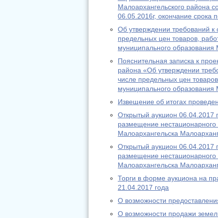
Малоархангельского района со
06.05.2016г, окончание срока 
Об утверждении требований к о
предельных цен товаров, работ
муниципального образования 
Пояснительная записка к про
района «Об утверждении требов
числе предельных цен товаров
муниципального образования 
Извещение об итогах проведен
Открытый аукцион 06.04.2017 
размещение нестационарного т
Малоархангельска Малоарханг
Открытый аукцион 06.04.2017 
размещение нестационарного т
Малоархангельска Малоарханг
Торги в форме аукциона на пр
21.04.2017 года
О возможности предоставления
О возможности продажи земель