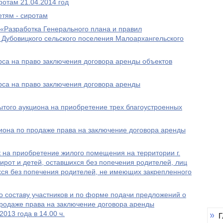
отам 21.04.2014 год
етям - сиротам
«Разработка Генерального плана и правил
 Дубовицкого сельского поселения Малоархангельского
рса на право заключения договора аренды объектов
рса на право заключения договора аренды
того аукциона на приобретение трех благоустроенных
иона по продаже права на заключение договора аренды
 на приобретение жилого помещения на территории г.
ирот и детей, оставшихся без попечения родителей, лиц
ихся без попечения родителей, не имеющих закрепленного
о составу участников и по форме подачи предложений о
продаже права на заключение договора аренды
013 года в 14.00 ч.
Г