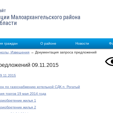
айт
ции Малоархангельского района
области
я граждан
О районе
Новости
Ф
околы, Извещения
→ Документация запроса предложений
редложений 09.11.2015
9.11.2015
он по газоснабжению котельной СДК п. Рогатый
ия торгов 19 мая 2014 года
приобретение жилья 1
приобретение жилья 2