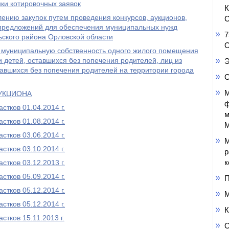
ки котировочных заявок
ению закупок путем проведения конкурсов, аукционов,
С
в предложений для обеспечения муниципальных нужд
7
ского района Орловской области
О
 муниципальную собственность одного жилого помещения
и детей, оставшихся без попечения родителей, лиц из
Э
ставшихся без попечения родителей на территории города
О
М
УКЦИОНА
ф
тков 01.04.2014 г.
м
тков 01.08.2014 г.
М
тков 03.06.2014 г.
М
тков 03.10.2014 г.
р
к
тков 03.12.2013 г.
тков 05.09.2014 г.
П
тков 05.12.2014 г.
М
тков 05.12.2014 г.
К
тков 15.11.2013 г.
О