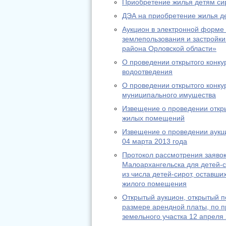
Приобретение жилья детям сир
ДЭА на приобретение жилья д
Аукцион в электронной форме 
землепользования и застройки
района Орловской области»
О проведении открытого конку
водоотведения
О проведении открытого конку
муниципального имущества
Извещение о проведении откры
жилых помещений
Извещение о проведении аукц
04 марта 2013 года
Протокол рассмотрения заявок
Малоархангельска для детей-с
из числа детей-сирот, оставш
жилого помещения
Открытый аукцион, открытый п
размере арендной платы, по 
земельного участка 12 апреля 2