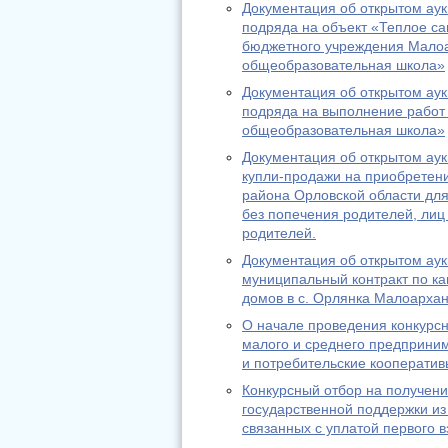
Документация об открытом аук
подряда на объект «Теплое с
бюджетного учреждения Малоа
общеобразовательная школа»
Документация об открытом аук
подряда на выполнение работ
общеобразовательная школа»
Документация об открытом аук
купли-продажи на приобретен
района Орловской области для
без попечения родителей, лиц 
родителей.
Документация об открытом аук
муниципальный контракт по ка
домов в с. Орлянка Малоархан
О начале проведения конкурс
малого и среднего предприним
и потребительские кооператив
Конкурсный отбор на получени
государственной поддержки из 
связанных с уплатой первого в