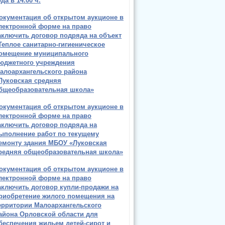
ода в 14.00 ч.
окументация об открытом аукционе в
лектронной форме на право
аключить договор подряда на объект
Теплое санитарно-гигиеническое
омещение муниципального
юджетного учреждения
алоархангельского района
Луковская средняя
бщеобразовательная школа»
окументация об открытом аукционе в
лектронной форме на право
аключить договор подряда на
ыполнение работ по текущему
емонту здания МБОУ «Луковская
редняя общеобразовательная школа»
окументация об открытом аукционе в
лектронной форме на право
аключить договор купли-продажи на
риобретение жилого помещения на
ерритории Малоархангельского
айона Орловской области для
беспечения жильем детей-сирот и