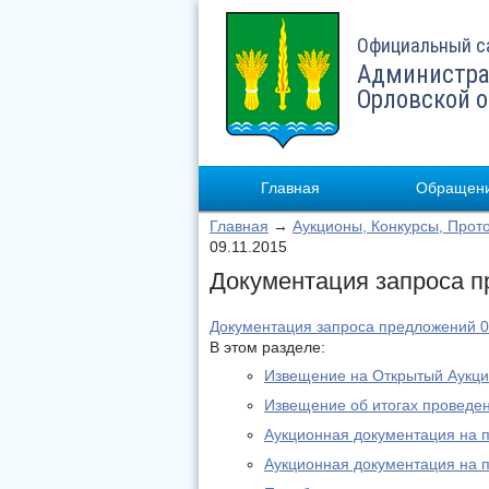
Официальный с
Администра
Орловской 
Главная
Обращени
Главная
→
Аукционы, Конкурсы, Прот
09.11.2015
Документация запроса п
Документация запроса предложений 0
В этом разделе:
Извещение на Открытый Аукци
Извещение об итогах проведен
Аукционная документация на 
Аукционная документация на 