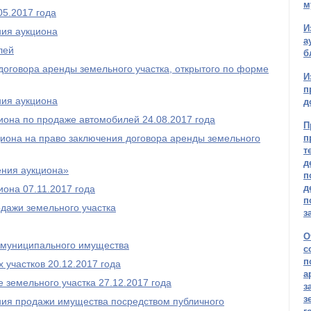
м
05.2017 года
И
ния аукциона
а
лей
б
договора аренды земельного участка, открытого по форме
И
п
ния аукциона
д
иона по продаже автомобилей 24.08.2017 года
П
иона на право заключения договора аренды земельного
п
т
д
ения аукциона»
п
д
она 07.11.2017 года
п
дажи земельного участка
з
О
 муниципального имущества
с
п
 участков 20.12.2017 года
а
 земельного участка 27.12.2017 года
з
з
ния продажи имущества посредством публичного