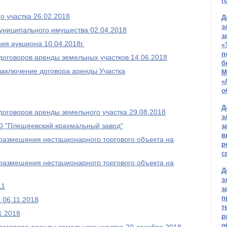
г
о участка 26.02.2018
Д
э
униципального имущества 02.04.2018
з
ия аукциона 10.04.2018г.
«
п
договоров аренды земельных участков 14.06.2018
б
заключение договора аренды Участка
М
«
о
Д
договоров аренды земельного участка 29.08.2018
э
ОО "Плещеевский крахмальный завод"
з
в
о размещения нестационарного торгового объекта на
р
с
о размещения нестационарного торгового объекта на
Д
э
11
з
п
 06.11.2018
т
1.2018
р
о