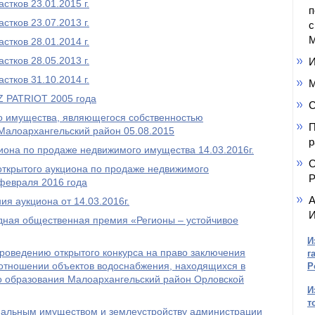
тков 23.01.2015 г.
п
тков 23.07.2013 г.
с
М
тков 28.01.2014 г.
тков 28.05.2013 г.
И
тков 31.10.2014 г.
М
Z PATRIOT 2005 года
С
о имущества, являющегося собственностью
П
Малоархангельский район 05.08.2015
р
иона по продаже недвижимого имущества 14.03.2016г.
О
открытого аукциона по продаже недвижимого
Р
февраля 2016 года
А
я аукциона от 14.03.2016г.
И
одная общественная премия «Регионы – устойчивое
И
роведению открытого конкурса на право заключения
г
 отношении объектов водоснабжения, находящихся в
Р
о образования Малоархангельский район Орловской
И
т
альным имуществом и землеустройству администрации