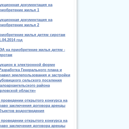
укционная документация на
риобретение жилья 1
укционная документация на
риобретение жилья 2
риобретение жилья детям сиротам
1.04.2014 год
ЭА на приобретение жилья детям -
иротам
укцион в электронной форме
Разработка Генерального плана и
равил землепользования и застройки
убовицкого сельского поселения
алоархангельского района
рловской области»
 проведении открытого конкурса на
раво заключения договора аренды
бъектов водоотведения
 проведении открытого конкурса на
раво заключения договора аренды