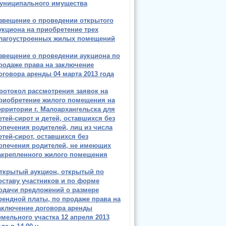
униципального имущества
звещение о проведении открытого
укциона на приобретение трех
лагоустроенных жилых помещений
звещение о проведении аукциона по
родаже права на заключение
оговора аренды 04 марта 2013 года
ротокол рассмотрения заявок на
риобретение жилого помещения на
ерритории г. Малоархангельска для
етей-сирот и детей, оставшихся без
опечения родителей, лиц из числа
етей-сирот, оставшихся без
опечения родителей, не имеющих
акрепленного жилого помещения
ткрытый аукцион, открытый по
оставу участников и по форме
одачи предложений о размере
рендной платы, по продаже права на
аключение договора аренды
емельного участка 12 апреля 2013