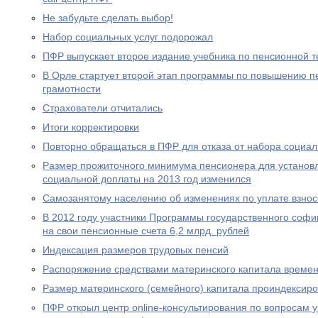
Не забудьте сделать выбор!
Набор социальных услуг подорожал
ПФР выпускает второе издание учебника по пенсионной т
В Орле стартует второй этап программы по повышению п
грамотности
Страхователи отчитались
Итоги корректировки
Повторно обращаться в ПФР для отказа от набора социал
Размер прожиточного минимума пенсионера для устано
социальной доплаты на 2013 год изменился
Самозанятому населению об изменениях по уплате взносо
В 2012 году участники Программы государственного соф
на свои пенсионные счета 6,2 млрд. рублей
Индексация размеров трудовых пенсий
Распоряжение средствами материнского капитала времен
Размер материнского (семейного) капитала проиндексир
ПФР открыл центр online-консультирования по вопросам 