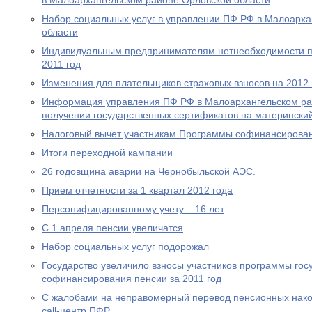
в Малоархангельском районе Орловской области
Набор социальных услуг в управлении ПФ РФ в Малоарха
области
Индивидуальным предпринимателям нетнеобходимости пр
2011 год
Изменения для плательщиков страховых взносов на 2012 
Информация управления ПФ РФ в Малоархангельском ра
получении государственных сертификатов на материнский
Налоговый вычет участникам Программы софинансирова
Итоги переходной кампании
26 годовщина аварии на Чернобыльской АЭС.
Прием отчетности за 1 квартал 2012 года
Персонифицированному учету – 16 лет
С 1 апреля пенсии увеличатся
Набор социальных услуг подорожал
Государство увеличило взносы участников программы гос
софинансирования пенсии за 2011 год
С жалобами на неправомерный перевод пенсионных нако
call-центр ПФР