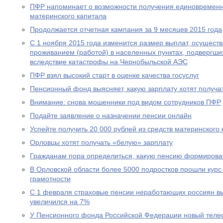
ПФР напоминает о возможности получения единовременн
материнского капитала
Продолжается отчетная кампания за 9 месяцев 2015 года
С 1 ноября 2015 года изменится размер выплат, осущест
проживанием (работой) в населенных пунктах, подвергш
вследствие катастрофы на Чернобыльской АЭС
ПФР взял высокий старт в оценке качества госуслуг
Пенсионный фонд выясняет, какую зарплату хотят получа
Внимание: снова мошенники под видом сотрудников ПФР
Подайте заявление о назначении пенсии онлайн
Успейте получить 20 000 рублей из средств материнского
Орловцы хотят получать «белую» зарплату
Гражданам пора определиться, какую пенсию формирова
В Орловской области более 5000 подростков прошли курс
грамотности
С 1 февраля страховые пенсии неработающих россиян в
увеличился на 7%
У Пенсионного фонда Российской Федерации новый теле