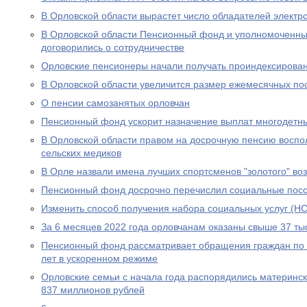
В Орловской области вырастет число обладателей электр
В Орловской области Пенсионный фонд и уполномоченны
договорились о сотрудничестве
Орловские пенсионеры начали получать проиндексирова
В Орловской области увеличится размер ежемесячных по
О пенсии самозанятых орловчан
Пенсионный фонд ускорит назначение выплат многодетн
В Орловской области правом на досрочную пенсию воспо
сельских медиков
В Орле назвали имена лучших спортсменов "золотого" во
Пенсионный фонд досрочно перечислил социальные посо
Изменить способ получения набора социальных услуг (НС
За 6 месяцев 2022 года орловчанам оказаны свыше 37 тыс
Пенсионный фонд рассматривает обращения граждан по в
лет в ускоренном режиме
Орловские семьи с начала года распорядились материнс
837 миллионов рублей