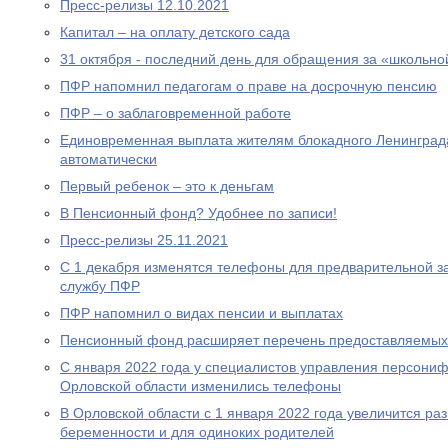
Пресс-релизы 12.10.2021
Капитал – на оплату детского сада
31 октября - последний день для обращения за «школьно
ПФР напомнил педагогам о праве на досрочную пенсию
ПФР – о заблаговременной работе
Единовременная выплата жителям блокадного Ленинграда
автоматически
Первый ребенок – это к деньгам
В Пенсионный фонд? Удобнее по записи!
Пресс-релизы 25.11.2021
С 1 декабря изменятся телефоны для предварительной за
службу ПФР
ПФР напомнил о видах пенсии и выплатах
Пенсионный фонд расширяет перечень предоставляемых
С января 2022 года у специалистов управления персони
Орловской области изменились телефоны
В Орловской области с 1 января 2022 года увеличится р
беременности и для одиноких родителей