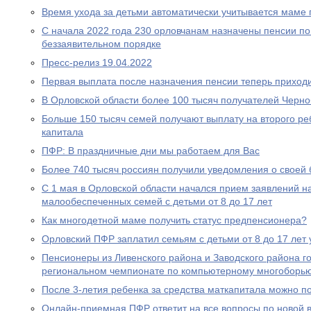
Время ухода за детьми автоматически учитывается маме
С начала 2022 года 230 орловчанам назначены пенсии по
беззаявительном порядке
Пресс-релиз 19.04.2022
Первая выплата после назначения пенсии теперь приходи
В Орловской области более 100 тысяч получателей Черн
Больше 150 тысяч семей получают выплату на второго ре
капитала
ПФР: В праздничные дни мы работаем для Вас
Более 740 тысяч россиян получили уведомления о своей
С 1 мая в Орловской области начался прием заявлений н
малообеспеченных семей с детьми от 8 до 17 лет
Как многодетной маме получить статус предпенсионера?
Орловский ПФР заплатил семьям с детьми от 8 до 17 лет 
Пенсионеры из Ливенского района и Заводского района г
региональном чемпионате по компьютерному многоборь
После 3-летия ребенка за средства маткапитала можно п
Онлайн-приемная ПФР ответит на все вопросы по новой вы