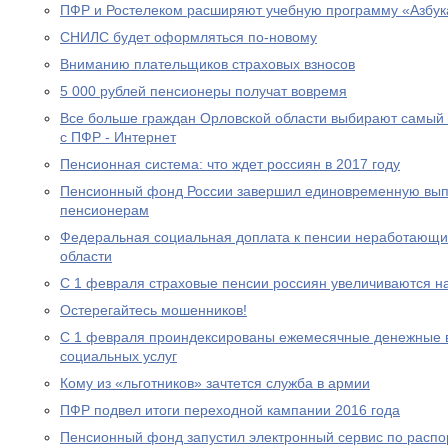
ПФР и Ростелеком расширяют учебную программу «Азбук
СНИЛС будет оформляться по-новому
Вниманию плательщиков страховых взносов
5 000 рублей пенсионеры получат вовремя
Все больше граждан Орловской области выбирают самый
с ПФР - Интернет
Пенсионная система: что ждет россиян в 2017 году
Пенсионный фонд России завершил единовременную выпл
пенсионерам
Федеральная социальная доплата к пенсии неработающи
области
С 1 февраля страховые пенсии россиян увеличиваются н
Остерегайтесь мошенников!
С 1 февраля проиндексированы ежемесячные денежные в
социальных услуг
Кому из «льготников» зачтется служба в армии
ПФР подвел итоги переходной кампании 2016 года
Пенсионный фонд запустил электронный сервис по расп