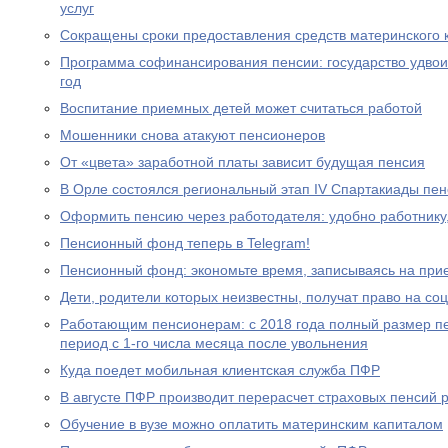
услуг
Сокращены сроки предоставления средств материнского 
Программа софинансирования пенсии: государство удвоил
год
Воспитание приемных детей может считаться работой
Мошенники снова атакуют пенсионеров
От «цвета» заработной платы зависит будущая пенсия
В Орле состоялся региональный этап IV Спартакиады пе
Оформить пенсию через работодателя: удобно работнику
Пенсионный фонд теперь в Telegram!
Пенсионный фонд: экономьте время, записываясь на при
Дети, родители которых неизвестны, получат право на с
Работающим пенсионерам: с 2018 года полный размер пе
период с 1-го числа месяца после увольнения
Куда поедет мобильная клиентская служба ПФР
В августе ПФР производит перерасчет страховых пенсий
Обучение в вузе можно оплатить материнским капиталом