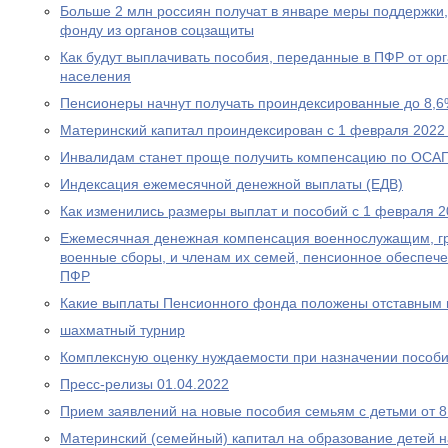
Больше 2 млн россиян получат в январе меры поддержк
фонду из органов соцзащиты
Как будут выплачивать пособия, переданные в ПФР от ор
населения
Пенсионеры начнут получать проиндексированные до 8,6
Материнский капитал проиндексирован с 1 февраля 2022
Инвалидам станет проще получить компенсацию по ОСА
Индексация ежемесячной денежной выплаты (ЕДВ)
Как изменились размеры выплат и пособий с 1 февраля 2
Ежемесячная денежная компенсация военнослужащим, г
военные сборы, и членам их семей, пенсионное обеспеч
ПФР
Какие выплаты Пенсионного фонда положены отставным 
шахматный турнир
Комплексную оценку нуждаемости при назначении пособ
Пресс-релизы 01.04.2022
Прием заявлений на новые пособия семьям с детьми от 8 
Материнский (семейный) капитал на образование детей 