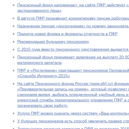
Пенсионный фонд напоминает: на сайте ПФР действует 
застрахованного лица»
В августе ПФР производит корректировку пенсии работа
Назначение пенсии «досрочникам» по новому законодател
Принята новая форма и форматы отчетности в ПФР
Рекомендации будущему пенсионеру
С 2015 года вместо пенсионного удостоверения выдается
Пенсионный фонд принимает заявления на выплату 20 00
материнского капитала
ПФР и «Ростелеком» приглашают пенсионеров Орловской 
«Спасибо Интернету-2015»
На сайте Пенсионного фонда России (www.pfrf.ru) функц
«Предварительная запись на прием», который позволяет 
сэкономив время, выбрать определенный удобный день и
клиентской службы территориального управления ПФР, а
организовать свою работу.
Услуги ПФР можно оценить через систему «Ваш контроль
У будущих пенсионеров есть способ увеличить размер ст
Завершается отчетная кампания в ПФР за полугодие 2015