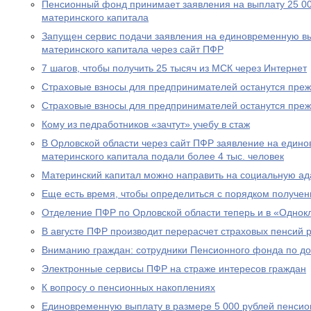
Пенсионный фонд принимает заявления на выплату 25 00
материнского капитала
Запущен сервис подачи заявления на единовременную вы
материнского капитала через сайт ПФР
7 шагов, чтобы получить 25 тысяч из МСК через Интернет
Страховые взносы для предпринимателей останутся пре
Страховые взносы для предпринимателей останутся пре
Кому из педработников «зачтут» учебу в стаж
В Орловской области через сайт ПФР заявление на едино
материнского капитала подали более 4 тыс. человек
Материнский капитал можно направить на социальную а
Еще есть время, чтобы определиться с порядком получен
Отделение ПФР по Орловской области теперь и в «Однок
В августе ПФР производит перерасчет страховых пенсий
Вниманию граждан: сотрудники Пенсионного фонда по до
Электронные сервисы ПФР на страже интересов граждан
К вопросу о пенсионных накоплениях
Единовременную выплату в размере 5 000 рублей пенсио