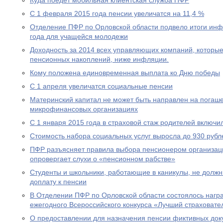
Куда поедет мобильная клиентская служба ПФР
С 1 февраля 2015 года пенсии увеличатся на 11,4 %
Отделение ПФР по Орловской области подвело итоги ин
года для учащейся молодежи
Доходность за 2014 всех управляющих компаний, которы
пенсионных накоплений, ниже инфляции.
Кому положена единовременная выплата ко Дню победы
С 1 апреля увеличатся социальные пенсии
Материнский капитал не может быть направлен на погаше
микрофинансовых организациях
С 1 января 2015 года в страховой стаж родителей включи
Стоимость набора социальных услуг выросла до 930 рубл
ПФР разъясняет правила выбора пенсионером организац
опровергает слухи о «пенсионном рабстве»
Студенты и школьники, работающие в каникулы, не долж
доплату к пенсии
В Отделении ПФР по Орловской области состоялось нагр
ежегодного Всероссийского конкурса «Лучший страховател
О предоставлении для назначения пенсии фиктивных док