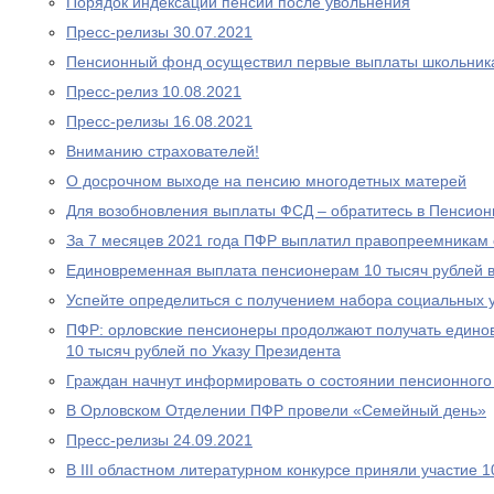
Порядок индексации пенсии после увольнения
Пресс-релизы 30.07.2021
Пенсионный фонд осуществил первые выплаты школьник
Пресс-релиз 10.08.2021
Пресс-релизы 16.08.2021
Вниманию страхователей!
О досрочном выходе на пенсию многодетных матерей
Для возобновления выплаты ФСД – обратитесь в Пенсио
За 7 месяцев 2021 года ПФР выплатил правопреемникам 
Единовременная выплата пенсионерам 10 тысяч рублей в
Успейте определиться с получением набора социальных у
ПФР: орловские пенсионеры продолжают получать едино
10 тысяч рублей по Указу Президента
Граждан начнут информировать о состоянии пенсионного 
В Орловском Отделении ПФР провели «Семейный день»
Пресс-релизы 24.09.2021
В III областном литературном конкурсе приняли участие 