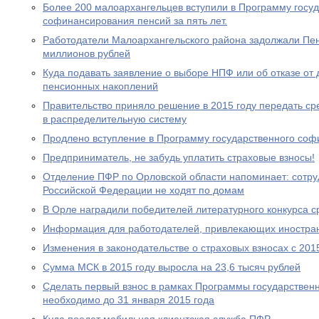
Более 200 малоархангельцев вступили в Программу госу
софинансирования пенсий за пять лет.
Работодатели Малоархангельского района задолжали Пе
миллионов рублей
Куда подавать заявление о выборе НПФ или об отказе о
пенсионных накоплений
Правительство приняло решение в 2015 году передать с
в распределительную систему
Продлено вступление в Программу государственного со
Предприниматель, не забудь уплатить страховые взносы!
Отделение ПФР по Орловской области напоминает: сотр
Российской Федерации не ходят по домам
В Орле наградили победителей литературного конкурса 
Информация для работодателей, привлекающих иностра
Изменения в законодательстве о страховых взносах с 201
Сумма МСК в 2015 году выросла на 23,6 тысяч рублей
Сделать первый взнос в рамках Программы государствен
необходимо до 31 января 2015 года