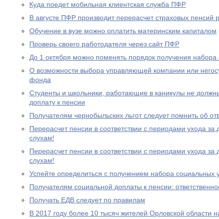
Куда поедет мобильная клиентская служба ПФР
В августе ПФР производит перерасчет страховых пенсий
Обучение в вузе можно оплатить материнским капиталом
Проверь своего работодателя через сайт ПФР
До 1 октября можно поменять порядок получения набора 
О возможности выбора управляющей компании или негос
фонда
Студенты и школьники, работающие в каникулы не должн
доплату к пенсии
Получателям чернобыльских льгот следует помнить об от
Перерасчет пенсии в соответствии с периодами ухода за 
слухам!
Перерасчет пенсии в соответствии с периодами ухода за 
слухам!
Успейте определиться с получением набора социальных у
Получателям социальной доплаты к пенсии: ответственно
Получать ЕДВ следует по правилам
В 2017 году более 10 тысяч жителей Орловской области 