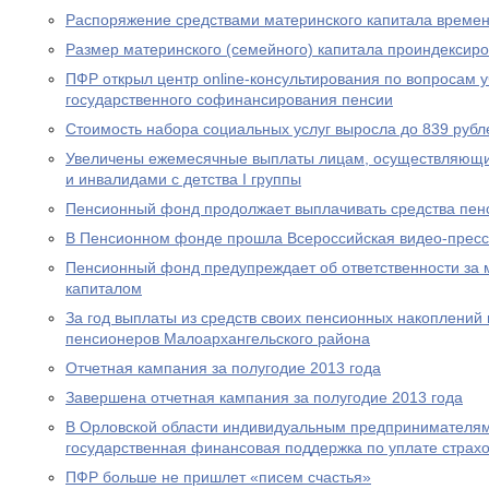
Распоряжение средствами материнского капитала времен
Размер материнского (семейного) капитала проиндексир
ПФР открыл центр online-консультирования по вопросам 
государственного софинансирования пенсии
Стоимость набора социальных услуг выросла до 839 рубл
Увеличены ежемесячные выплаты лицам, осуществляющи
и инвалидами с детства I группы
Пенсионный фонд продолжает выплачивать средства пен
В Пенсионном фонде прошла Всероссийская видео-прес
Пенсионный фонд предупреждает об ответственности за 
капиталом
За год выплаты из средств своих пенсионных накоплений 
пенсионеров Малоархангельского района
Отчетная кампания за полугодие 2013 года
Завершена отчетная кампания за полугодие 2013 года
В Орловской области индивидуальным предпринимателям
государственная финансовая поддержка по уплате страхо
ПФР больше не пришлет «писем счастья»