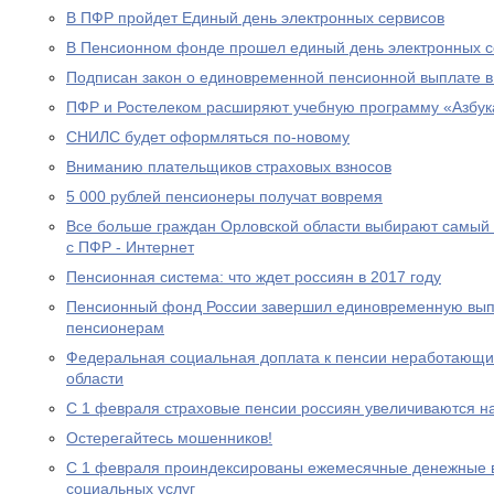
В ПФР пройдет Единый день электронных сервисов
В Пенсионном фонде прошел единый день электронных с
Подписан закон о единовременной пенсионной выплате в
ПФР и Ростелеком расширяют учебную программу «Азбук
СНИЛС будет оформляться по-новому
Вниманию плательщиков страховых взносов
5 000 рублей пенсионеры получат вовремя
Все больше граждан Орловской области выбирают самый
с ПФР - Интернет
Пенсионная система: что ждет россиян в 2017 году
Пенсионный фонд России завершил единовременную выпл
пенсионерам
Федеральная социальная доплата к пенсии неработающи
области
С 1 февраля страховые пенсии россиян увеличиваются н
Остерегайтесь мошенников!
С 1 февраля проиндексированы ежемесячные денежные в
социальных услуг