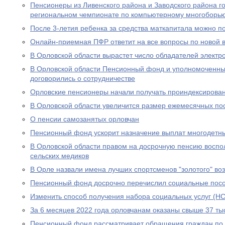
Пенсионеры из Ливенского района и Заводского района г
региональном чемпионате по компьютерному многоборь
После 3-летия ребенка за средства маткапитала можно п
Онлайн-приемная ПФР ответит на все вопросы по новой вы
В Орловской области вырастет число обладателей электр
В Орловской области Пенсионный фонд и уполномоченны
договорились о сотрудничестве
Орловские пенсионеры начали получать проиндексирова
В Орловской области увеличится размер ежемесячных по
О пенсии самозанятых орловчан
Пенсионный фонд ускорит назначение выплат многодетн
В Орловской области правом на досрочную пенсию воспо
сельских медиков
В Орле назвали имена лучших спортсменов "золотого" во
Пенсионный фонд досрочно перечислил социальные посо
Изменить способ получения набора социальных услуг (НС
За 6 месяцев 2022 года орловчанам оказаны свыше 37 тыс
Пенсионный фонд рассматривает обращения граждан по в