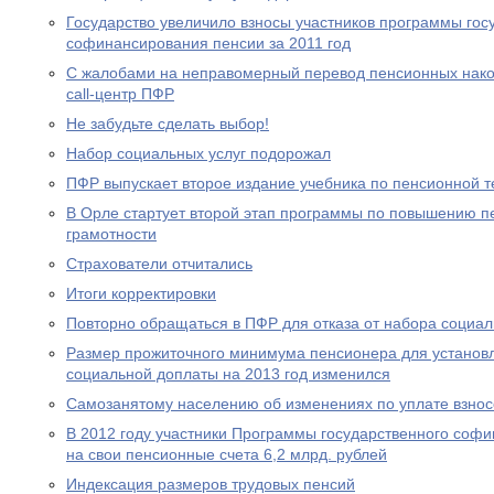
Государство увеличило взносы участников программы гос
софинансирования пенсии за 2011 год
С жалобами на неправомерный перевод пенсионных нако
call-центр ПФР
Не забудьте сделать выбор!
Набор социальных услуг подорожал
ПФР выпускает второе издание учебника по пенсионной т
В Орле стартует второй этап программы по повышению п
грамотности
Страхователи отчитались
Итоги корректировки
Повторно обращаться в ПФР для отказа от набора социал
Размер прожиточного минимума пенсионера для устано
социальной доплаты на 2013 год изменился
Самозанятому населению об изменениях по уплате взносо
В 2012 году участники Программы государственного соф
на свои пенсионные счета 6,2 млрд. рублей
Индексация размеров трудовых пенсий