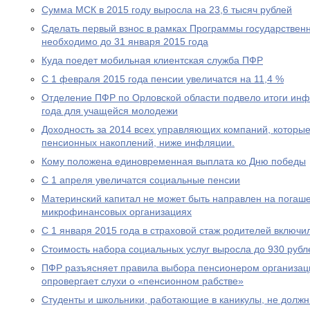
Сумма МСК в 2015 году выросла на 23,6 тысяч рублей
Сделать первый взнос в рамках Программы государствен
необходимо до 31 января 2015 года
Куда поедет мобильная клиентская служба ПФР
С 1 февраля 2015 года пенсии увеличатся на 11,4 %
Отделение ПФР по Орловской области подвело итоги ин
года для учащейся молодежи
Доходность за 2014 всех управляющих компаний, которы
пенсионных накоплений, ниже инфляции.
Кому положена единовременная выплата ко Дню победы
С 1 апреля увеличатся социальные пенсии
Материнский капитал не может быть направлен на погаше
микрофинансовых организациях
С 1 января 2015 года в страховой стаж родителей включи
Стоимость набора социальных услуг выросла до 930 рубл
ПФР разъясняет правила выбора пенсионером организац
опровергает слухи о «пенсионном рабстве»
Студенты и школьники, работающие в каникулы, не долж