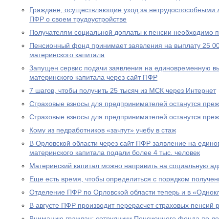
Граждане, осуществляющие уход за нетрудоспособными 
ПФР о своем трудоустройстве
Получателям социальной доплаты к пенсии необходимо п
Пенсионный фонд принимает заявления на выплату 25 00
материнского капитала
Запущен сервис подачи заявления на единовременную вы
материнского капитала через сайт ПФР
7 шагов, чтобы получить 25 тысяч из МСК через Интернет
Страховые взносы для предпринимателей останутся пре
Страховые взносы для предпринимателей останутся пре
Кому из педработников «зачтут» учебу в стаж
В Орловской области через сайт ПФР заявление на едино
материнского капитала подали более 4 тыс. человек
Материнский капитал можно направить на социальную а
Еще есть время, чтобы определиться с порядком получен
Отделение ПФР по Орловской области теперь и в «Однок
В августе ПФР производит перерасчет страховых пенсий
Вниманию граждан: сотрудники Пенсионного фонда по до