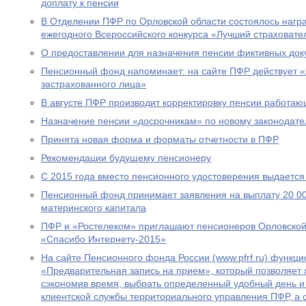
доплату к пенсии
В Отделении ПФР по Орловской области состоялось нагр
ежегодного Всероссийского конкурса «Лучший страховател
О предоставлении для назначения пенсии фиктивных док
Пенсионный фонд напоминает: на сайте ПФР действует 
застрахованного лица»
В августе ПФР производит корректировку пенсии работа
Назначение пенсии «досрочникам» по новому законодател
Принята новая форма и форматы отчетности в ПФР
Рекомендации будущему пенсионеру
С 2015 года вместо пенсионного удостоверения выдается
Пенсионный фонд принимает заявления на выплату 20 00
материнского капитала
ПФР и «Ростелеком» приглашают пенсионеров Орловской 
«Спасибо Интернету-2015»
На сайте Пенсионного фонда России (www.pfrf.ru) функц
«Предварительная запись на прием», который позволяет 
сэкономив время, выбрать определенный удобный день и
клиентской службы территориального управления ПФР, а