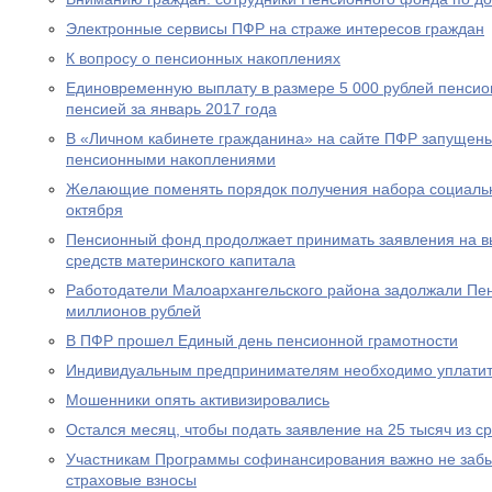
Электронные сервисы ПФР на страже интересов граждан
К вопросу о пенсионных накоплениях
Единовременную выплату в размере 5 000 рублей пенсио
пенсией за январь 2017 года
В «Личном кабинете гражданина» на сайте ПФР запущен
пенсионными накоплениями
Желающие поменять порядок получения набора социальны
октября
Пенсионный фонд продолжает принимать заявления на вы
средств материнского капитала
Работодатели Малоархангельского района задолжали Пе
миллионов рублей
В ПФР прошел Единый день пенсионной грамотности
Индивидуальным предпринимателям необходимо уплатит
Мошенники опять активизировались
Остался месяц, чтобы подать заявление на 25 тысяч из с
Участникам Программы софинансирования важно не забы
страховые взносы