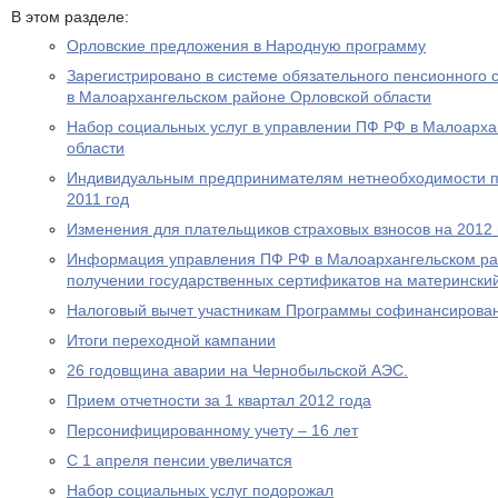
В этом разделе:
Орловские предложения в Народную программу
Зарегистрировано в системе обязательного пенсионного 
в Малоархангельском районе Орловской области
Набор социальных услуг в управлении ПФ РФ в Малоарха
области
Индивидуальным предпринимателям нетнеобходимости пр
2011 год
Изменения для плательщиков страховых взносов на 2012 
Информация управления ПФ РФ в Малоархангельском ра
получении государственных сертификатов на материнский
Налоговый вычет участникам Программы софинансирова
Итоги переходной кампании
26 годовщина аварии на Чернобыльской АЭС.
Прием отчетности за 1 квартал 2012 года
Персонифицированному учету – 16 лет
С 1 апреля пенсии увеличатся
Набор социальных услуг подорожал