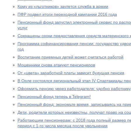
Кому из «льготников» зачтется служба в армии
ПФР подвел итоги переходной кампании 2016 года
Пенсионный фонд запустил электронный сервис по расп
услуг
Сокращены сроки предоставления средств материнского 
Программа софинансирования пенсии: государство удвоил
год
Воспитание приемных детей может считаться работой
Мошенники снова атакуют пенсионеров
От «цвета» заработной платы зависит будущая пенсия
В Орле состоялся региональный этап IV Спартакиады пе
Оформить пенсию через работодателя: удобно работнику
Пенсионный фонд теперь в Telegram!
Пенсионный фонд: экономьте время, записываясь на при
Дети, родители которых неизвестны, получат право на с
Работающим пенсионерам: с 2018 года полный размер пе
период с 1-го числа месяца после увольнения