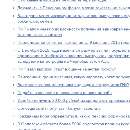
Откладывать выход на пенсию теперь выгодно
Документы в Пенсионном фонде можно заказать не выход
Благодаря материнскому капиталу жилищные условия ул
российских семей
ПФР напоминает о возможности получения единовременн
материнского капитала
Продолжается отчетная кампания за 9 месяцев 2015 года
С 1 ноября 2015 года изменится размер выплат, осущест
проживанием (работой) в населенных пунктах, подвергш
вследствие катастрофы на Чернобыльской АЭС
ПФР взял высокий старт в оценке качества госуслуг
Пенсионный фонд выясняет, какую зарплату хотят получа
Внимание: снова мошенники под видом сотрудников ПФР
Подайте заявление о назначении пенсии онлайн
Успейте получить 20 000 рублей из средств материнского
Орловцы хотят получать «белую» зарплату
Гражданам пора определиться, какую пенсию формирова
В Орловской области более 5000 подростков прошли курс
грамотности