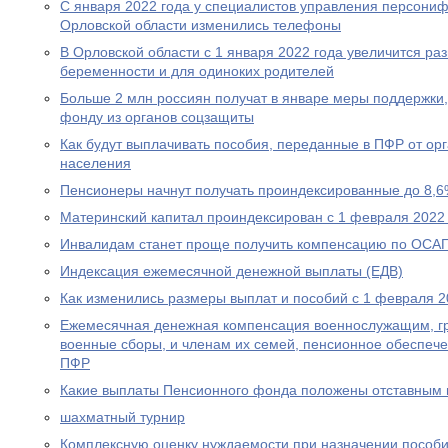
С января 2022 года у специалистов управления персони
Орловской области изменились телефоны
В Орловской области с 1 января 2022 года увеличится р
беременности и для одиноких родителей
Больше 2 млн россиян получат в январе меры поддержк
фонду из органов соцзащиты
Как будут выплачивать пособия, переданные в ПФР от ор
населения
Пенсионеры начнут получать проиндексированные до 8,6
Материнский капитал проиндексирован с 1 февраля 2022
Инвалидам станет проще получить компенсацию по ОСА
Индексация ежемесячной денежной выплаты (ЕДВ)
Как изменились размеры выплат и пособий с 1 февраля 2
Ежемесячная денежная компенсация военнослужащим, г
военные сборы, и членам их семей, пенсионное обеспеч
ПФР
Какие выплаты Пенсионного фонда положены отставным 
шахматный турнир
Комплексную оценку нуждаемости при назначении пособ