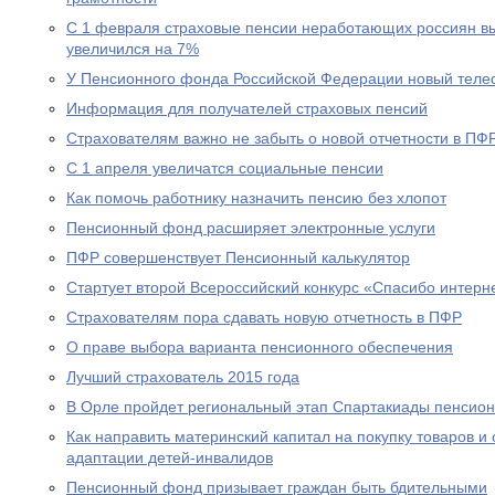
С 1 февраля страховые пенсии неработающих россиян в
увеличился на 7%
У Пенсионного фонда Российской Федерации новый теле
Информация для получателей страховых пенсий
Страхователям важно не забыть о новой отчетности в ПФ
С 1 апреля увеличатся социальные пенсии
Как помочь работнику назначить пенсию без хлопот
Пенсионный фонд расширяет электронные услуги
ПФР совершенствует Пенсионный калькулятор
Стартует второй Всероссийский конкурс «Спасибо интерн
Страхователям пора сдавать новую отчетность в ПФР
О праве выбора варианта пенсионного обеспечения
Лучший страхователь 2015 года
В Орле пройдет региональный этап Спартакиады пенсион
Как направить материнский капитал на покупку товаров и 
адаптации детей-инвалидов
Пенсионный фонд призывает граждан быть бдительными