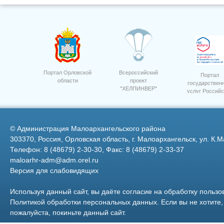
Сев озимых культур ООО
Награждение Россельхозбанк
"Орелагроинвест"
лет 4
Портал Орловской
Всероссийский
Портал
области
проект
государствен
"ХЕЛПИНВЕР"
услуг Российс
Техника ООО Дубовицкое
Федерации
©
Администрация Малоархангельского района
303370, Россия, Орловская область, г. Малоархангельск, ул. К.М
Телефон: 8 (48679) 2-30-30, Факс: 8 (48679) 2-33-37
maloarhr-adm@adm.orel.ru
Версия для слабовидящих
20
Фото 23
Используя данный сайт, вы даёте согласие на обработку пользо
Политикой обработки персональных данных
. Если вы не хотит
пожалуйста, покиньте данный сайт.