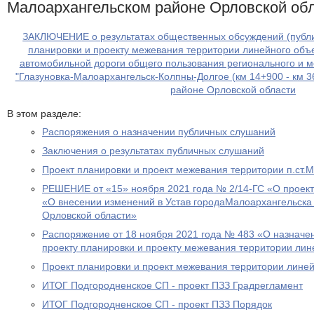
Малоархангельском районе Орловской об
ЗАКЛЮЧЕНИЕ о результатах общественных обсуждений (публи
планировки и проекту межевания территории линейного объек
автомобильной дороги общего пользования регионального и 
"Глазуновка-Малоархангельск-Колпны-Долгое (км 14+900 - км 
районе Орловской области
В этом разделе:
Распоряжения о назначении публичных слушаний
Заключения о результатах публичных слушаний
Проект планировки и проект межевания территории п.ст.
РЕШЕНИЕ от «15» ноября 2021 года № 2/14-ГС «О проект
«О внесении изменений в Устав городаМалоархангельска
Орловской области»
Распоряжение от 18 ноября 2021 года № 483 «О назначе
проекту планировки и проекту межевания территории лин
Проект планировки и проект межевания территории линей
ИТОГ Подгородненское СП - проект ПЗЗ Градрегламент
ИТОГ Подгородненское СП - проект ПЗЗ Порядок