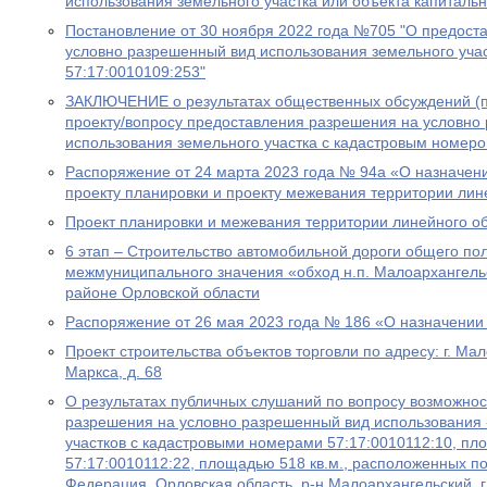
использования земельного участка или объекта капитальн
Постановление от 30 ноября 2022 года №705 "О предост
условно разрешенный вид использования земельного уча
57:17:0010109:253"
ЗАКЛЮЧЕНИЕ o результатах общественных обсуждений (п
проекту/вопросу предоставления разрешения на условно
использования земельного участка с кадастровым номеро
Распоряжение от 24 марта 2023 года № 94а «О назначен
проекту планировки и проекту межевания территории лин
Проект планировки и межевания территории линейного о
6 этап – Строительство автомобильной дороги общего по
межмуниципального значения «обход н.п. Малоархангель
районе Орловской области
Распоряжение от 26 мая 2023 года № 186 «О назначении
Проект строительства объектов торговли по адресу: г. Мал
Маркса, д. 68
О результатах публичных слушаний по вопросу возможно
разрешения на условно разрешенный вид использования 
участков с кадастровыми номерами 57:17:0010112:10, пло
57:17:0010112:22, площадью 518 кв.м., расположенных по
Федерация, Орловская область, р-н Малоархангельский, г