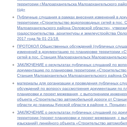
территории г.Малоархангельска Малоархангельского райо
год»
Публичные слушания в рамках внесения изменений в док
территории «Строительство водопроводных сетей в пос. 
Малоархангельского района Орловской области», утверж
градостроительства, архитектуры и землеустройства Орло
2017 года № 01-21/18.
ПРОТОКОЛ Общественных обсуждений (публичных слушан
изменений в документацию по планировке территории «С
сетей в пос. Станция Малоархангельск Малоархангельско
ЗАКЛЮЧЕНИЕ o результатах публичных слушаний по вопр
документацию по планировке территории «Строительство 
Станция Малоархангельск Малоархангельского района О
материалы для организации и проведения публичных сл
обсуждений по вопросу рассмотрения документации по пл
планировки и проект межевания, с выполнением инженер
объекта «Строительство автомобильной дороги от Станц
области до границы Курской области в районе п. Поныри»
ЗАКЛЮЧЕНИЕ о результатах публичных слушаний по доку
территории (проект планировки и проект межевания, с 
изысканий) линейного объекта «Строительство автомобил