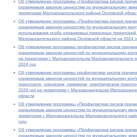
Об утверждении программы «Профилактика рисков причи
охраняемым законом ценностям по муниципальному зем
территории Малоархангельского района Орловской област
Об утверждении программы «Профилактика рисков причи
охраняемым законом ценностям по муниципальному конт
использования особо охраняемых природных территорий 
Малоархангельского района Орловской области на 2024 г
Об утверждении программы профилактики рисков причин
охраняемым законом ценностей по муниципальному конт
на территории г. Малоархангельска Малоархангельского 
2024 год
Об утверждении программы профилактики рисков причин
охраняемым законом ценностей по муниципальному кон
транспорте, городском, наземном, электрическом транспо
2024 год на территории г. Малоархангельска Малоарханг
области
Об утверждении программы «Профилактика рисков причи
охраняемым законом ценностям по муниципальному жил
территории г. Малоархангельска Малоархангельского рай
год»
Об утверждении программы «Профилактика рисков причи
охраняемым законом ценностям по муниципальному зем