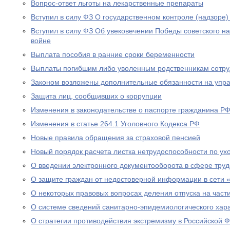
Вопрос-ответ льготы на лекарственные препараты
Вступил в силу ФЗ О государственном контроле (надзоре
Вступил в силу ФЗ Об увековечении Победы советского н
войне
Выплата пособия в ранние сроки беременности
Выплаты погибшим либо уволенным родственникам сотру
Законом возложены дополнительные обязанности на уп
Защита лиц, сообщивших о коррупции
Изменения в законодательстве о паспорте гражданина Р
Изменения в статье 264.1 Уголовного Кодекса РФ
Новые правила обращения за страховой пенсией
Новый порядок расчета листка нетрудоспособности по ух
О введении электронного документооборота в сфере тру
О защите граждан от недостоверной информации в сети 
О некоторых правовых вопросах деления отпуска на част
О системе сведений санитарно-эпидемиологического хар
О стратегии противодействия экстремизму в Российской 