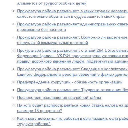
алиментов от трудоспособных детей
Прокуратура района разъясняет, в каких случаях несове
самостоятельно обратиться в суд за защитой своих прав
Прокуратура района разъясняет административную ответ
проживание без паспорта
Прокуратура района разъясняет: Возможно ли выселение
с неуплатой коммунальных платежей
Прокуратура района разъясняет: статьей 264.1 Уголовног
Федерации (далее – УК РФ) предусмотрена уголовная отв
правил дорожного движения лицом, подвергнутым админ
Прокуратура района разъясняет: Сведения о коллекторах 
Единого федерального реестра сведений о фактах деяте
Предупреждение коррупции - обязанность организации
Прокуратура района разъясняет: Трудовые отношения без
Последствия разглашения врачебной тайны
На кого будет распространяться новая ставка налога на 
размере 15 процентов?
Как я могу доказать, что работал в организации, если ра
трудоустройства?