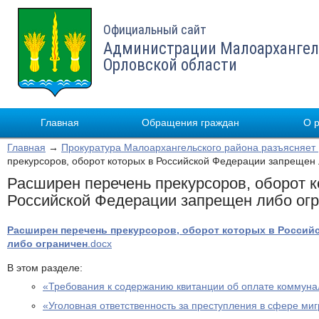
Официальный сайт
Администрации Малоархангел
Орловской области
Главная
Обращения граждан
О 
Главная
→
Прокуратура Малоархангельского района разъясняет
прекурсоров, оборот которых в Российской Федерации запрещен
Расширен перечень прекурсоров, оборот к
Российской Федерации запрещен либо ог
Расширен перечень прекурсоров, оборот которых в Россий
либо ограничен
.docx
В этом разделе:
«Требования к содержанию квитанции об оплате коммуна
«Уголовная ответственность за преступления в сфере ми