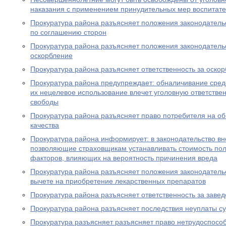
наказания с применением принудительных мер воспитате
Прокуратура района разъясняет положения законодатель
по соглашению сторон
Прокуратура района разъясняет положения законодательс
оскорбление
Прокуратура района разъясняет ответственность за оско
Прокуратура района предупреждает: обналичивание средс
их нецелевое использование влечет уголовную ответствен
свободы
Прокуратура района разъясняет право потребителя на о
качества
Прокуратура района информирует: в законодательство в
позволяющие страховщикам устанавливать стоимость пол
факторов, влияющих на вероятность причинения вреда
Прокуратура района разъясняет положения законодатель
вычете на приобретение лекарственных препаратов
Прокуратура района разъясняет ответственность за заве
Прокуратура района разъясняет последствия неуплаты с
Прокуратура разъясняет разъясняет право нетрудоспосо