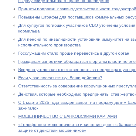
выдачу свидетельства о праве на наследство
Приняты поправки к законодательству в части трудоустро
Повышены штрафы для поставщиков коммунальных ресу
Для супругов погибших участников СВО уточнены условия
кормильца
Для пенсий по инвалидности установили иммунитет на вз
исполнительного производства
Госслужащим стало проще перевестись в другой орган
Гражданам запретили обращаться в органы власти по эле
Введена уголовная ответственность за неоднократную пр
Если у вас просят взятку. Ваши действия?
Ответственность за совершение коррупционных преступл
Действия, которые необходимо предпринять, став жертв
С 1 марта 2025 года введен запрет на продажу детям бал
зажигалок
МОШЕННИЧЕСТВО С БАНКОВСКИМИ КАРТАМИ
«Телефонное мошенничество и хищение денег с банковск
защите от действий мошенников»