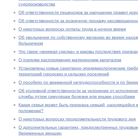
судопроизводства
Об ответственности пешеходов за нарушение правил дор
Об ответственности за розничную продажу несовершенно
О некоторых вопросах оплаты труда в ночное время
Об увольнении по собственному желанию во время нахожд
больничном
Что такое «мнимая сделка» и каковы последствия призна
О порядке распоряжения материнским капиталом
Установлены новые санитарно-эпидемиологические треб
территорий городских и сельских поселений
О пособиях по временной нетрудоспособности и по бере
Об уголовной ответственности за уклонение от исполнен
службы путем симуляции болезни или иными способами
Какая семья может быть признана семьей, находящейся 
положении?
О некоторых вопросах продолжительности трудового дня
О дополнительных гарантиях, предусмотренных трудовым
беременных женщин