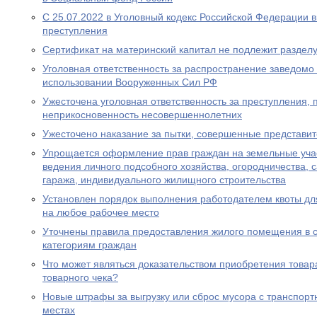
С 25.07.2022 в Уголовный кодекс Российской Федерации 
преступления
Сертификат на материнский капитал не подлежит разделу
Уголовная ответственность за распространение заведом
использовании Вооруженных Сил РФ
Ужесточена уголовная ответственность за преступления,
неприкосновенность несовершеннолетних
Ужесточено наказание за пытки, совершенные представи
Упрощается оформление прав граждан на земельные уча
ведения личного подсобного хозяйства, огородничества, с
гаража, индивидуального жилищного строительства
Установлен порядок выполнения работодателем квоты дл
на любое рабочее место
Уточнены правила предоставления жилого помещения в 
категориям граждан
Что может являться доказательством приобретения товара
товарного чека?
Новые штрафы за выгрузку или сброс мусора с транспорт
местах