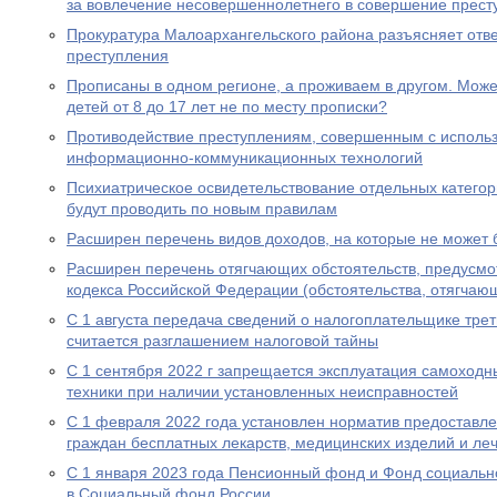
за вовлечение несовершеннолетнего в совершение прест
Прокуратура Малоархангельского района разъясняет отв
преступления
Прописаны в одном регионе, а проживаем в другом. Мож
детей от 8 до 17 лет не по месту прописки?
Противодействие преступлениям, совершенным с исполь
информационно-коммуникационных технологий
Психиатрическое освидетельствование отдельных категор
будут проводить по новым правилам
Расширен перечень видов доходов, на которые не может
Расширен перечень отягчающих обстоятельств, предусмот
кодекса Российской Федерации (обстоятельства, отягчаю
С 1 августа передача сведений о налогоплательщике трет
считается разглашением налоговой тайны
С 1 сентября 2022 г запрещается эксплуатация самоходн
техники при наличии установленных неисправностей
С 1 февраля 2022 года установлен норматив предоставл
граждан бесплатных лекарств, медицинских изделий и ле
С 1 января 2023 года Пенсионный фонд и Фонд социальн
в Социальный фонд России