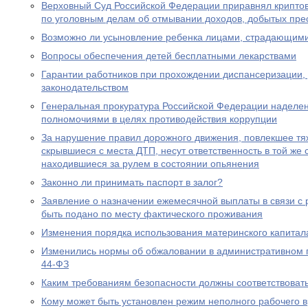
Верховный Суд Российской Федерации приравнял крипто
по уголовным делам об отмывании доходов, добытых пре
Возможно ли усыновление ребенка лицами, страдающими
Вопросы обеспечения детей бесплатными лекарствами
Гарантии работников при прохождении диспансеризации,
законодательством
Генеральная прокуратура Российской Федерации наделе
полномочиями в целях противодействия коррупции
За нарушение правил дорожного движения, повлекшее тяж
скрывшиеся с места ДТП, несут ответственность в той же с
находившиеся за рулем в состоянии опьянения
Законно ли принимать паспорт в залог?
Заявление о назначении ежемесячной выплаты в связи с
быть подано по месту фактического проживания
Изменения порядка использования материнского капитал
Изменились нормы об обжаловании в административном
44-ФЗ
Каким требованиям безопасности должны соответствоват
Кому может быть установлен режим неполного рабочего в