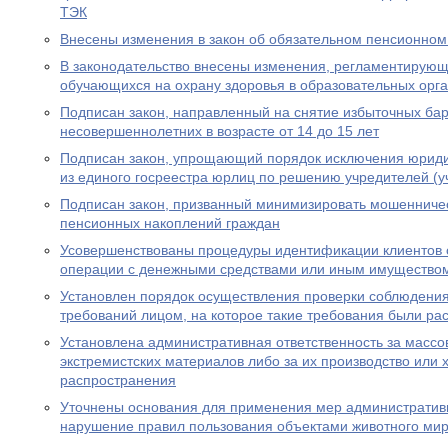
ТЭК
Внесены изменения в закон об обязательном пенсионном
В законодательство внесены изменения, регламентирую
обучающихся на охрану здоровья в образовательных орг
Подписан закон, направленный на снятие избыточных бар
несовершеннолетних в возрасте от 14 до 15 лет
Подписан закон, упрощающий порядок исключения юриди
из единого госреестра юрлиц по решению учредителей (у
Подписан закон, призванный минимизировать мошенничес
пенсионных накоплений граждан
Усовершенствованы процедуры идентификации клиентов 
операции с денежными средствами или иным имущество
Установлен порядок осуществления проверки соблюдени
требований лицом, на которое такие требования были р
Установлена административная ответственность за масс
экстремистских материалов либо за их производство или 
распространения
Уточнены основания для применения мер административн
нарушение правил пользования объектами животного ми