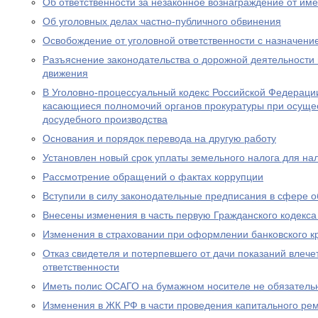
Об ответственности за незаконное вознаграждение от им
Об уголовных делах частно-публичного обвинения
Освобождение от уголовной ответственности с назначен
Разъяснение законодательства о дорожной деятельности 
движения
В Уголовно-процессуальный кодекс Российской Федераци
касающиеся полномочий органов прокуратуры при осущес
досудебного производства
Основания и порядок перевода на другую работу
Установлен новый срок уплаты земельного налога для н
Рассмотрение обращений о фактах коррупции
Вступили в силу законодательные предписания в сфере 
Внесены изменения в часть первую Гражданского кодекс
Изменения в страховании при оформлении банковского к
Отказ свидетеля и потерпевшего от дачи показаний влече
ответственности
Иметь полис ОСАГО на бумажном носителе не обязатель
Изменения в ЖК РФ в части проведения капитального ре