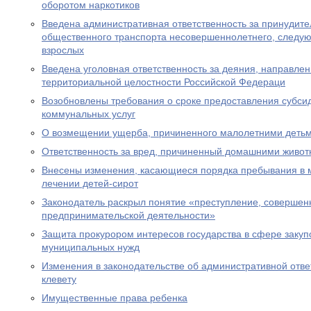
оборотом наркотиков
Введена административная ответственность за принудите
общественного транспорта несовершеннолетнего, следу
взрослых
Введена уголовная ответственность за деяния, направле
территориальной целостности Российской Федераци
Возобновлены требования о сроке предоставления субсид
коммунальных услуг
О возмещении ущерба, причиненного малолетними деть
Ответственность за вред, причиненный домашними живо
Внесены изменения, касающиеся порядка пребывания в 
лечении детей-сирот
Законодатель раскрыл понятие «преступление, совершен
предпринимательской деятельности»
Защита прокурором интересов государства в сфере закуп
муниципальных нужд
Изменения в законодательстве об административной отве
клевету
Имущественные права ребенка