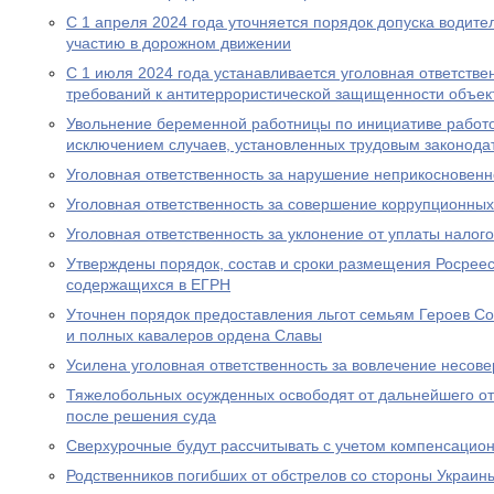
С 1 апреля 2024 года уточняется порядок допуска водите
участию в дорожном движении
С 1 июля 2024 года устанавливается уголовная ответстве
требований к антитеррористической защищенности объект
Увольнение беременной работницы по инициативе работо
исключением случаев, установленных трудовым законода
Уголовная ответственность за нарушение неприкосновен
Уголовная ответственность за совершение коррупционны
Уголовная ответственность за уклонение от уплаты налого
Утверждены порядок, состав и сроки размещения Росрее
содержащихся в ЕГРН
Уточнен порядок предоставления льгот семьям Героев Со
и полных кавалеров ордена Славы
Усилена уголовная ответственность за вовлечение несов
Тяжелобольных осужденных освободят от дальнейшего от
после решения суда
Сверхурочные будут рассчитывать с учетом компенсацио
Родственников погибших от обстрелов со стороны Украин