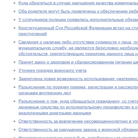
Куда обратиться в случае нарушения качества коммуналь
Оба родителя могут быть привлечены к обеспечению реб
У сотрудников полиции появились дополнительные обяза
Конституционный Суд Российской Федерации встал на ст
преступлений
Сведения о наличии либо отсутствии судимости у лица, 
муниципальную службу, не являются безусловно необхо
обстоятельств, препятствующих принятию данного лица 
Принят закон о здоровом и сбалансированном питании ш
Уточнен порядок воинского учета
Закреплена новая возможность использования «материнс
Разъяснение по порядку приема, регистрации и рассмот
органами внутренних дел
Разъяснение о том, куда обращаться гражданину, со счет
денежные средства по исполнительному производству в 
аналогичными анкетными данными
Ответственность за вовлечение несовершеннолетних в уп
Ответственность за нарушение закона о воинской обязан
Несовершеннолетние могут быть освобождены от уголовно