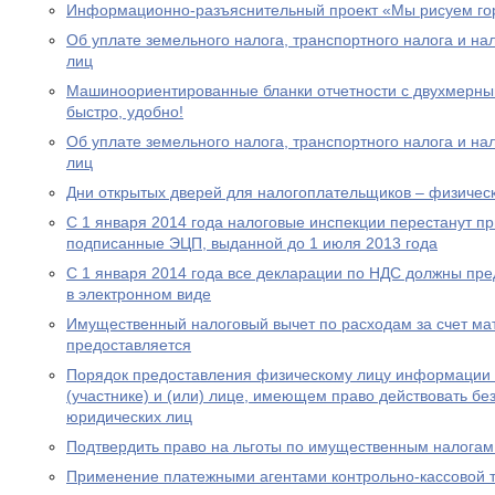
Информационно-разъяснительный проект «Мы рисуем го
Об уплате земельного налога, транспортного налога и на
лиц
Машиноориентированные бланки отчетности с двухмерным
быстро, удобно!
Об уплате земельного налога, транспортного налога и на
лиц
Дни открытых дверей для налогоплательщиков – физическ
С 1 января 2014 года налоговые инспекции перестанут п
подписанные ЭЦП, выданной до 1 июля 2013 года
С 1 января 2014 года все декларации по НДС должны пре
в электронном виде
Имущественный налоговый вычет по расходам за счет мат
предоставляется
Порядок предоставления физическому лицу информации о
(участнике) и (или) лице, имеющем право действовать бе
юридических лиц
Подтвердить право на льготы по имущественным налогам
Применение платежными агентами контрольно-кассовой 