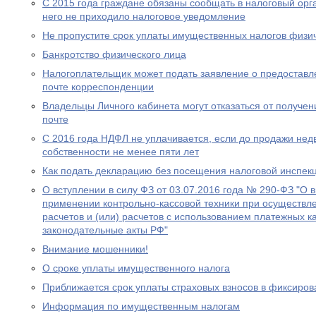
С 2015 года граждане обязаны сообщать в налоговый орг
него не приходило налоговое уведомление
Не пропустите срок уплаты имущественных налогов физи
Банкротство физического лица
Налогоплательщик может подать заявление о предоставл
почте корреспонденции
Владельцы Личного кабинета могут отказаться от получе
почте
С 2016 года НДФЛ не уплачивается, если до продажи нед
собственности не менее пяти лет
Как подать декларацию без посещения налоговой инспек
О вступлении в силу ФЗ от 03.07.2016 года № 290-ФЗ "О 
применении контрольно-кассовой техники при осуществл
расчетов и (или) расчетов с использованием платежных к
законодательные акты РФ"
Внимание мошенники!
О сроке уплаты имущественного налога
Приближается срок уплаты страховых взносов в фиксиро
Информация по имущественным налогам