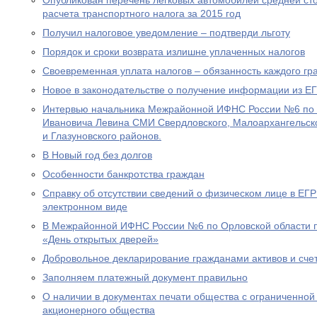
Опубликован перечень легковых автомобилей средней сто
расчета транспортного налога за 2015 год
Получил налоговое уведомление – подтверди льготу
Порядок и сроки возврата излишне уплаченных налогов
Своевременная уплата налогов – обязанность каждого г
Новое в законодательстве о получение информации из 
Интервью начальника Межрайонной ИФНС России №6 по 
Ивановича Левина СМИ Свердловского, Малоархангельско
и Глазуновского районов.
В Новый год без долгов
Особенности банкротства граждан
Справку об отсутствии сведений о физическом лице в ЕГ
электронном виде
В Межрайонной ИФНС России №6 по Орловской области п
«День открытых дверей»
Добровольное декларирование гражданами активов и сче
Заполняем платежный документ правильно
О наличии в документах печати общества с ограниченной
акционерного общества