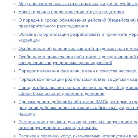
Могут ли в школе оказываться платные услуги по учебны
Новые правила предоставления отпуска родителям
О порядке и сроках обжалования действий (бездействия)
предварительного расследования
Обязана ли организация разрабатывать и принимать ме
коррупции
Особенности обращения за защитой трудовых прав в ком
Особенности привлечения работников к дисциплинарной о
совершение коррупционных правонарушений
Порядок изменения фамилии, имени и отчества несовер
Порядок компенсации родительской платы за детский сад
Порядок обжалования постановления по делу об админи
сфере безопасности дорожного движения
Правомерность действий работников ЗАГСа, которые в гра
рождении ребенка произвели запись о бывшем супруге его
разводе
Расторжение трудового договора в связи с нарушением р
антикоррупционного законодательства
Расширен перечень услуг, оказываемых нотариусами в ра