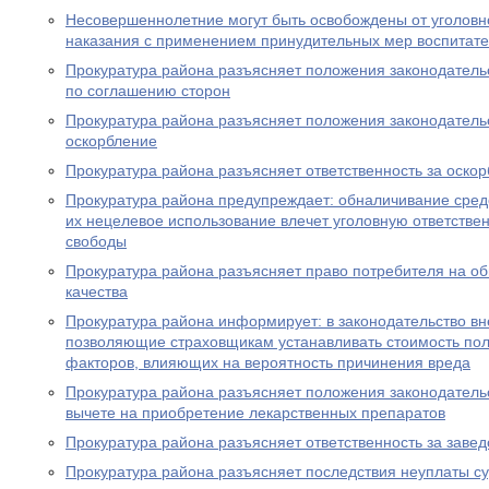
Несовершеннолетние могут быть освобождены от уголовно
наказания с применением принудительных мер воспитате
Прокуратура района разъясняет положения законодатель
по соглашению сторон
Прокуратура района разъясняет положения законодательс
оскорбление
Прокуратура района разъясняет ответственность за оско
Прокуратура района предупреждает: обналичивание средс
их нецелевое использование влечет уголовную ответствен
свободы
Прокуратура района разъясняет право потребителя на о
качества
Прокуратура района информирует: в законодательство в
позволяющие страховщикам устанавливать стоимость пол
факторов, влияющих на вероятность причинения вреда
Прокуратура района разъясняет положения законодатель
вычете на приобретение лекарственных препаратов
Прокуратура района разъясняет ответственность за заве
Прокуратура района разъясняет последствия неуплаты с