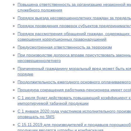
Повышена ответственность за организацию незаконной м
служебного положения
Порядок выезда несовершеннолетних граждан за предел
Порядок проведения проверок субъектов предпринимател
Порядок рассмотрения обращений граждан, содержащих
совершения коррупционных правонарушений
Предусмотренная ответственность за терроризм
При производстве допроса вправе присутствовать законн
несовершеннолетнего
Причиненный гражданину моральный вред может быть ко
порядке
Продолжительность ежегодного основного оплачиваемого
Процедура сокращения работника-пенсионера имеет осо
С 1 июля будет действовать повышающий коэффициент к
импортируемой табачной продукции
С 1 января 2020 года участников исполнительного произво
оповещать по SMS
С 15.11.2019 для производителей и продавцов порошкоо
продукции вводятся штрафы и конфискация