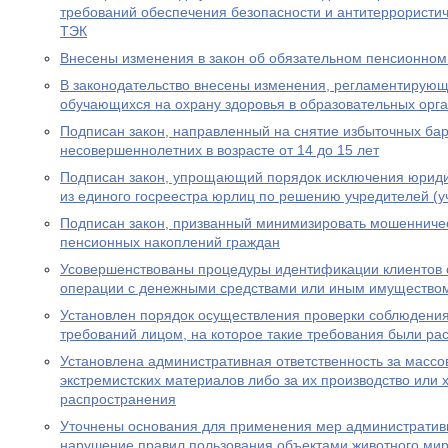
требований обеспечения безопасности и антитеррористи
ТЭК
Внесены изменения в закон об обязательном пенсионном
В законодательство внесены изменения, регламентирую
обучающихся на охрану здоровья в образовательных орг
Подписан закон, направленный на снятие избыточных бар
несовершеннолетних в возрасте от 14 до 15 лет
Подписан закон, упрощающий порядок исключения юриди
из единого госреестра юрлиц по решению учредителей (у
Подписан закон, призванный минимизировать мошенничес
пенсионных накоплений граждан
Усовершенствованы процедуры идентификации клиентов 
операции с денежными средствами или иным имущество
Установлен порядок осуществления проверки соблюдени
требований лицом, на которое такие требования были р
Установлена административная ответственность за масс
экстремистских материалов либо за их производство или 
распространения
Уточнены основания для применения мер административн
нарушение правил пользования объектами животного ми