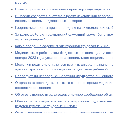
местах
В какой срок можно обжаловать приговор суда первой ин
В России создается система в целях исключения телефон
использованием подмененных номеров.
Георгиевская лента признана одним из символов воинско
За какие действия гражданский служащий может быть увол
утратой доверия?
Какие сведения содержит электронная трудовая книжка?
Медицинским работникам бюджетных организаций, участ
января 2023 года установлена специальная социальная в
Может ли родитель отказаться платить штраф, назначенн
административного производства за действия ребенка?
Наследует ли несовершеннолетний имущество лишенного 
О правовых последствиях отказа от прохождения медицин
состояние опьянения.
Об ответственности за заведомо ложное сообщение об ак
Обязан ли работодатель вести электронные трудовые книж
ведутся бумажные трудовые книжки?
Ответственность за распространение экстремистских мат