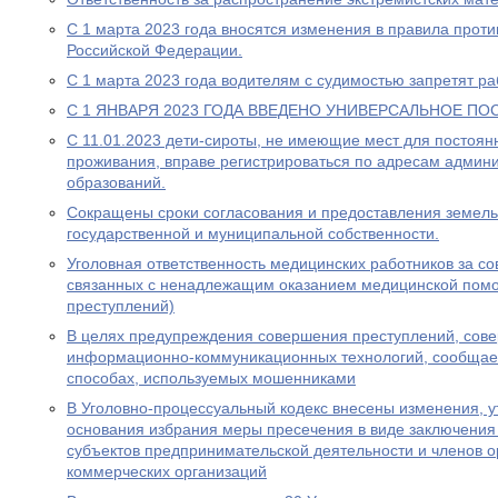
С 1 марта 2023 года вносятся изменения в правила прот
Российской Федерации.
С 1 марта 2023 года водителям с судимостью запретят раб
С 1 ЯНВАРЯ 2023 ГОДА ВВЕДЕНО УНИВЕРСАЛЬНОЕ ПО
С 11.01.2023 дети-сироты, не имеющие мест для постоя
проживания, вправе регистрироваться по адресам админ
образований.
Сокращены сроки согласования и предоставления земель
государственной и муниципальной собственности.
Уголовная ответственность медицинских работников за с
связанных с ненадлежащим оказанием медицинской пом
преступлений)
В целях предупреждения совершения преступлений, сов
информационно-коммуникационных технологий, сообщае
способах, используемых мошенниками
В Уголовно-процессуальный кодекс внесены изменения, у
основания избрания меры пресечения в виде заключения
субъектов предпринимательской деятельности и членов о
коммерческих организаций