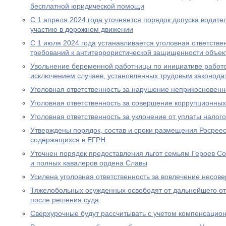
бесплатной юридической помощи
С 1 апреля 2024 года уточняется порядок допуска водите
участию в дорожном движении
С 1 июля 2024 года устанавливается уголовная ответстве
требований к антитеррористической защищенности объект
Увольнение беременной работницы по инициативе работо
исключением случаев, установленных трудовым законода
Уголовная ответственность за нарушение неприкосновен
Уголовная ответственность за совершение коррупционны
Уголовная ответственность за уклонение от уплаты налого
Утверждены порядок, состав и сроки размещения Росрее
содержащихся в ЕГРН
Уточнен порядок предоставления льгот семьям Героев Со
и полных кавалеров ордена Славы
Усилена уголовная ответственность за вовлечение несов
Тяжелобольных осужденных освободят от дальнейшего от
после решения суда
Сверхурочные будут рассчитывать с учетом компенсацио