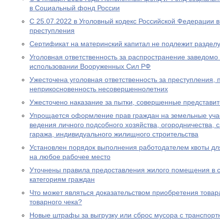
в Социальный фонд России
С 25.07.2022 в Уголовный кодекс Российской Федерации 
преступления
Сертификат на материнский капитал не подлежит разделу
Уголовная ответственность за распространение заведом
использовании Вооруженных Сил РФ
Ужесточена уголовная ответственность за преступления,
неприкосновенность несовершеннолетних
Ужесточено наказание за пытки, совершенные представи
Упрощается оформление прав граждан на земельные уча
ведения личного подсобного хозяйства, огородничества, с
гаража, индивидуального жилищного строительства
Установлен порядок выполнения работодателем квоты дл
на любое рабочее место
Уточнены правила предоставления жилого помещения в 
категориям граждан
Что может являться доказательством приобретения товара
товарного чека?
Новые штрафы за выгрузку или сброс мусора с транспорт