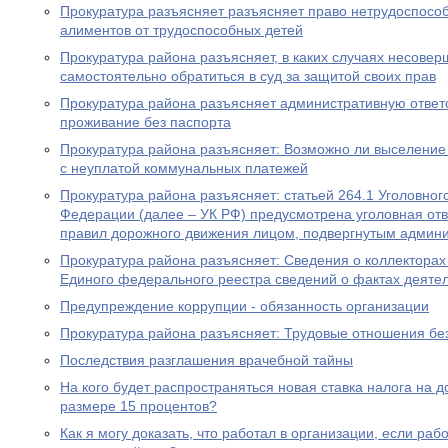
Прокуратура разъясняет разъясняет право нетрудоспосо
алиментов от трудоспособных детей
Прокуратура района разъясняет, в каких случаях несове
самостоятельно обратиться в суд за защитой своих прав
Прокуратура района разъясняет административную ответ
проживание без паспорта
Прокуратура района разъясняет: Возможно ли выселение
с неуплатой коммунальных платежей
Прокуратура района разъясняет: статьей 264.1 Уголовног
Федерации (далее – УК РФ) предусмотрена уголовная отв
правил дорожного движения лицом, подвергнутым админ
Прокуратура района разъясняет: Сведения о коллекторах 
Единого федерального реестра сведений о фактах деяте
Предупреждение коррупции - обязанность организации
Прокуратура района разъясняет: Трудовые отношения без
Последствия разглашения врачебной тайны
На кого будет распространяться новая ставка налога на 
размере 15 процентов?
Как я могу доказать, что работал в организации, если ра