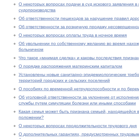
О некоторых вопросах подачи в суд искового заявления в
судопроизводства
Об ответственности пешеходов за нарушение правил дор
Об ответственности за розничную продажу несовершенно
О некоторых вопросах оплаты труда в ночное время
Об увольнении по собственному желанию во время нахожд
больничном
Что такое «мнимая сделка» и каковы последствия призна
О порядке распоряжения материнским капиталом
Установлены новые санитарно-эпидемиологические треб
территорий городских и сельских поселений
О пособиях по временной нетрудоспособности и по бере
Об уголовной ответственности за уклонение от исполнен
службы путем симуляции болезни или иными способами
Какая семья может быть признана семьей, находящейся 
положении?
О некоторых вопросах продолжительности трудового дня
О дополнительных гарантиях, предусмотренных трудовым