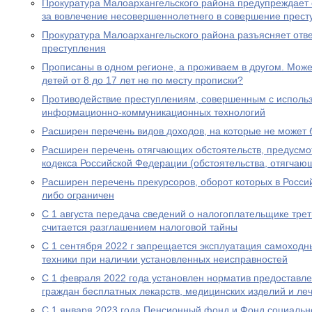
Прокуратура Малоархангельского района предупреждает 
за вовлечение несовершеннолетнего в совершение прест
Прокуратура Малоархангельского района разъясняет отв
преступления
Прописаны в одном регионе, а проживаем в другом. Мож
детей от 8 до 17 лет не по месту прописки?
Противодействие преступлениям, совершенным с исполь
информационно-коммуникационных технологий
Расширен перечень видов доходов, на которые не может
Расширен перечень отягчающих обстоятельств, предусмот
кодекса Российской Федерации (обстоятельства, отягчаю
Расширен перечень прекурсоров, оборот которых в Росс
либо ограничен
С 1 августа передача сведений о налогоплательщике трет
считается разглашением налоговой тайны
С 1 сентября 2022 г запрещается эксплуатация самоходн
техники при наличии установленных неисправностей
С 1 февраля 2022 года установлен норматив предоставл
граждан бесплатных лекарств, медицинских изделий и ле
С 1 января 2023 года Пенсионный фонд и Фонд социальн