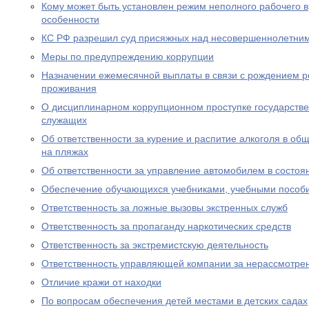
Кому может быть установлен режим неполного рабочего в
особенности
КС РФ разрешил суд присяжных над несовершеннолетни
Меры по предупреждению коррупции
Назначении ежемесячной выплаты в связи с рождением р
проживания
О дисциплинарном коррупционном проступке государств
служащих
Об ответственности за курение и распитие алкоголя в об
на пляжах
Об ответственности за управление автомобилем в состоя
Обеспечение обучающихся учебниками, учебными пособ
Ответственность за ложные вызовы экстренных служб
Ответственность за пропаганду наркотических средств
Ответственность за экстремистскую деятельность
Ответственность управляющей компании за нерассмотре
Отличие кражи от находки
По вопросам обеспечения детей местами в детских садах