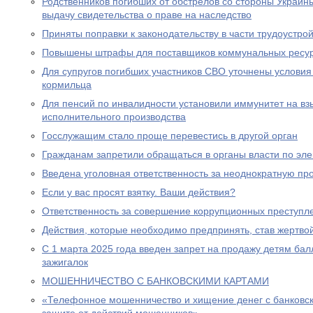
Родственников погибших от обстрелов со стороны Украин
выдачу свидетельства о праве на наследство
Приняты поправки к законодательству в части трудоустро
Повышены штрафы для поставщиков коммунальных ресу
Для супругов погибших участников СВО уточнены условия
кормильца
Для пенсий по инвалидности установили иммунитет на вз
исполнительного производства
Госслужащим стало проще перевестись в другой орган
Гражданам запретили обращаться в органы власти по эле
Введена уголовная ответственность за неоднократную пр
Если у вас просят взятку. Ваши действия?
Ответственность за совершение коррупционных преступл
Действия, которые необходимо предпринять, став жертв
С 1 марта 2025 года введен запрет на продажу детям бал
зажигалок
МОШЕННИЧЕСТВО С БАНКОВСКИМИ КАРТАМИ
«Телефонное мошенничество и хищение денег с банковск