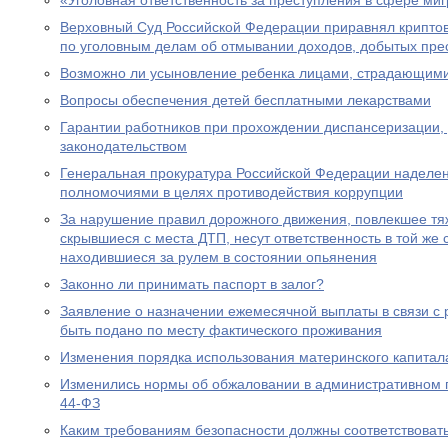
«Уголовная ответственность за преступления в сфере ми
Верховный Суд Российской Федерации приравнял крипто
по уголовным делам об отмывании доходов, добытых пре
Возможно ли усыновление ребенка лицами, страдающими
Вопросы обеспечения детей бесплатными лекарствами
Гарантии работников при прохождении диспансеризации,
законодательством
Генеральная прокуратура Российской Федерации наделе
полномочиями в целях противодействия коррупции
За нарушение правил дорожного движения, повлекшее тяж
скрывшиеся с места ДТП, несут ответственность в той же с
находившиеся за рулем в состоянии опьянения
Законно ли принимать паспорт в залог?
Заявление о назначении ежемесячной выплаты в связи с
быть подано по месту фактического проживания
Изменения порядка использования материнского капитал
Изменились нормы об обжаловании в административном
44-ФЗ
Каким требованиям безопасности должны соответствоват