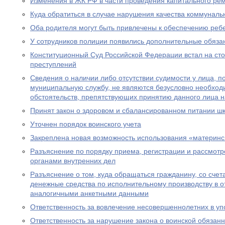
Изменения в ЖК РФ в части проведения капитального ре
Куда обратиться в случае нарушения качества коммуналь
Оба родителя могут быть привлечены к обеспечению реб
У сотрудников полиции появились дополнительные обяза
Конституционный Суд Российской Федерации встал на ст
преступлений
Сведения о наличии либо отсутствии судимости у лица, 
муниципальную службу, не являются безусловно необхо
обстоятельств, препятствующих принятию данного лица 
Принят закон о здоровом и сбалансированном питании ш
Уточнен порядок воинского учета
Закреплена новая возможность использования «материнс
Разъяснение по порядку приема, регистрации и рассмот
органами внутренних дел
Разъяснение о том, куда обращаться гражданину, со счет
денежные средства по исполнительному производству в 
аналогичными анкетными данными
Ответственность за вовлечение несовершеннолетних в уп
Ответственность за нарушение закона о воинской обязан