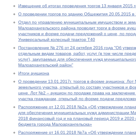
Извещение об итогах проведения торгов 13 января 2015 
О проведении торгов по зданию Общежития 20.05.2015 в 
Отдел по управлению муниципальным имуществом и зем
Малоархангельского района проводит торги в форме аукци
участников и форме подачи предложений о цене, по про
Универсальный колесный трактор Т40
Постановление № 276 от 24 октября 2016 года "Об утвер
отдельным видам товаров, работ, услуг (в том числе пред
услуг), закупаемых для обеспечения нужд муниципальног
Малоархангельский район"
Итоги аукциона
О проведении 13.01.2017г. торгов в форме аукциона: Лот
земельного участка, открытый по составу участников и ф
цене. Лот №2 – аукцион по продаже права на заключение
участка гражданам, открытый по форме подачи предложен
Распоряжение от 12.01.2018 №2а «Об утверждении плана з
для обеспечения муниципальных нужд администрации Ма
2018 финансовый год и на плановый период 2019 и 2020
бюджета города Малоархангельска»
Распоряжение от 16.01.2018 №7а «Об утверждении план