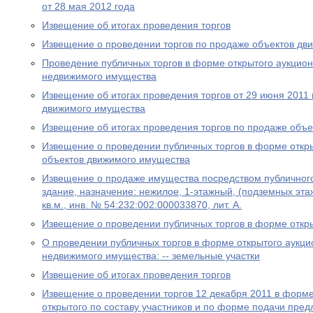
от 28 мая 2012 года
Извещение об итогах проведения торгов
Извещение о проведении торгов по продаже объектов дв
Проведение публичных торгов в форме открытого аукцион
недвижимого имущества
Извещение об итогах проведения торгов от 29 июня 2011 
движимого имущества
Извещение об итогах проведения торгов по продаже объ
Извещение о проведении публичных торгов в форме откр
объектов движимого имущества
Извещение о продаже имущества посредством публичног
здание, назначение: нежилое, 1-этажный, (подземных эта
кв.м., инв. № 54:232:002:000033870, лит. А.
Извещение о проведении публичных торгов в форме откр
О проведении публичных торгов в форме открытого аукци
недвижимого имущества: -- земельные участки
Извещение об итогах проведения торгов
Извещение о проведении торгов 12 декабря 2011 в форме
открытого по составу участников и по форме подачи пре