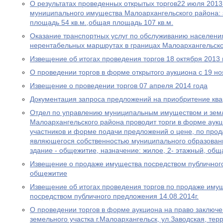
О результатах проведенных открытых торгов22 июля 2013
муниципального имущества Малоархангельского района:
площадь 54 кв.м.,общая площадь 107 кв.м.
Оказание транспортных услуг по обслуживанию населени
нерентабельных маршрутах в границах Малоархангельско
Извещение об итогах проведения торгов 18 октября 2013 
О проведении торгов в форме открытого аукциона с 19 но
Извещение о проведении торгов 07 апреля 2014 года
Документация запроса предложений на приобритение квар
Отдел по управлению муниципальным имуществом и зем
Малоархангельского района проводит торги в форме аукци
участников и форме подачи предложений о цене, по про
являющегося собственностью муниципального образован
здание - общежитие, назначение: жилое, 2- этажный, общ
Извещение о продаже имущества посредством публичного
общежитие
Извещение об итогах проведения торгов по продаже иму
посредством публичного предложения 14.08.2014г.
О проведении торгов в форме аукциона на право заключ
земельного участка г.Малоархангельск, ул.Заводская, те