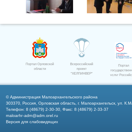
Портал Орловской
Всероссийский
Портал
области
проект
государствен
"ХЕЛПИНВЕР"
услуг Российс
Фото 29
Федерации
©
Администрация Малоархангельского района
303370, Россия, Орловская область, г. Малоархангельск, ул. К.М
Телефон: 8 (48679) 2-30-30, Факс: 8 (48679) 2-33-37
maloarhr-adm@adm.orel.ru
Версия для слабовидящих
ООО "Дубовицкое" сев яровой
8
пшеницы "Дарья"