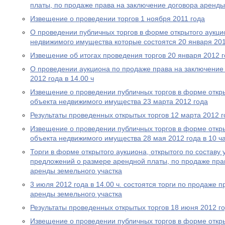
платы, по продаже права на заключение договора аренды
Извещение о проведении торгов 1 ноября 2011 года
О проведении публичных торгов в форме открытого аукци
недвижимого имущества которые состоятся 20 января 201
Извещение об итогах проведения торгов 20 января 2012 
О проведении аукциона по продаже права на заключение
2012 года в 14.00 ч
Извещение о проведении публичных торгов в форме откр
объекта недвижимого имущества 23 марта 2012 года
Результаты проведенных открытых торгов 12 марта 2012 г
Извещение о проведении публичных торгов в форме откр
объекта недвижимого имущества 28 мая 2012 года в 10 ча
Торги в форме открытого аукциона, открытого по составу
предложений о размере арендной платы, по продаже пра
аренды земельного участка
3 июля 2012 года в 14.00 ч. состоятся торги по продаже 
аренды земельного участка
Результаты проведенных открытых торгов 18 июня 2012 г
Извещение о проведении публичных торгов в форме откр