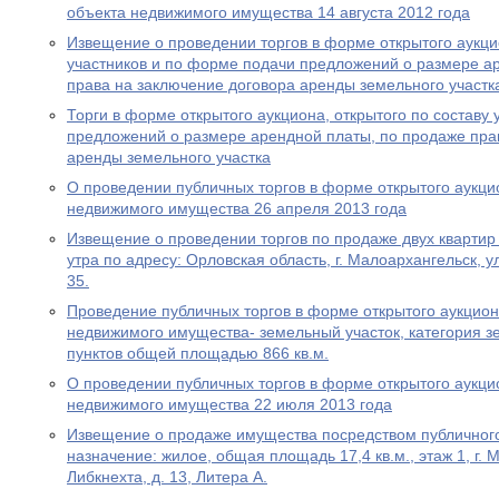
объекта недвижимого имущества 14 августа 2012 года
Извещение о проведении торгов в форме открытого аукцио
участников и по форме подачи предложений о размере а
права на заключение договора аренды земельного участк
Торги в форме открытого аукциона, открытого по составу
предложений о размере арендной платы, по продаже пра
аренды земельного участка
О проведении публичных торгов в форме открытого аукци
недвижимого имущества 26 апреля 2013 года
Извещение о проведении торгов по продаже двух квартир 
утра по адресу: Орловская область, г. Малоархангельск, ул
35.
Проведение публичных торгов в форме открытого аукцион
недвижимого имущества- земельный участок, категория з
пунктов общей площадью 866 кв.м.
О проведении публичных торгов в форме открытого аукци
недвижимого имущества 22 июля 2013 года
Извещение о продаже имущества посредством публичного
назначение: жилое, общая площадь 17,4 кв.м., этаж 1, г. 
Либкнехта, д. 13, Литера А.