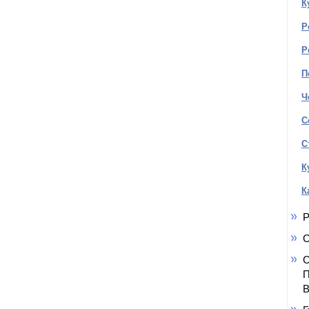
К
Р
Р
П
Ч
С
С
К
К
Р
С
С
П
В