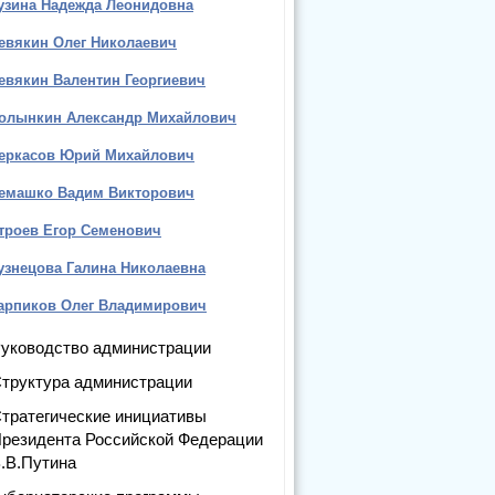
узина Надежда Леонидовна
евякин Олег Николаевич
евякин Валентин Георгиевич
олынкин Александр Михайлович
еркасов Юрий Михайлович
емашко Вадим Викторович
троев Егор Семенович
узнецова Галина Николаевна
арпиков Олег Владимирович
уководство администрации
труктура администрации
тратегические инициативы
резидента Российской Федерации
.В.Путина