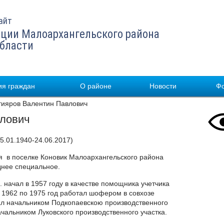
айт
ции Малоархангельского района
области
я граждан
О районе
Новости
Ф
ияров Валентин Павлович
влович
05.01.1940-24.06.2017)
я в поселке Коновик Малоархангельского района
днее специальное.
 начал в 1957 году в качестве помощника учетчика
С 1962 по 1975 год работал шофером в совхозе
тал начальником Подкопаевскою производственного
ачальником Луковского производственного участка.