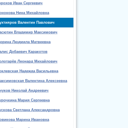
орохов Иван Сергеевич
ононова Нина Михайловна
ухтияров Валентин Павлович
асютин Владимир Максимович
юрина Людмила Матвеевна
алис Добаевич Каракотов
олотарёв Леонард Михайлович
оклевская Надежда Васильевна
аксимовская Валентина Алексеевна
нуков Николай Андреевич
урочкина Мария Сергеевна
ускова Светлана Александровна
овикова Марина Ивановна