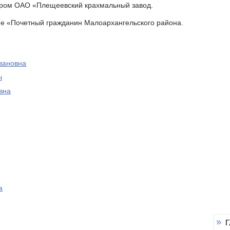
ором ОАО «Плещеевский крахмальный завод.
ие «Почетный гражданин Малоархангельского района.
вановна
ч
вна
а
Г