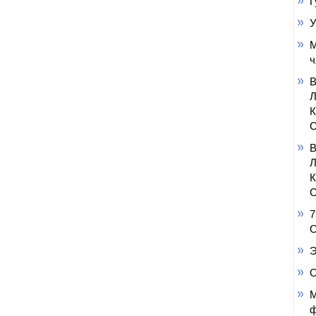
Г
У
М
ч
С
С
7
О
Э
О
М
ф