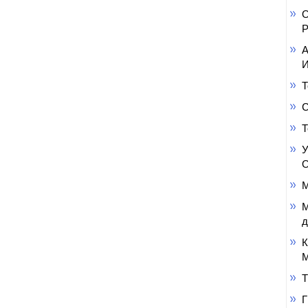
О
Р
А
И
Т
С
Т
У
О
М
М
д
К
М
Т