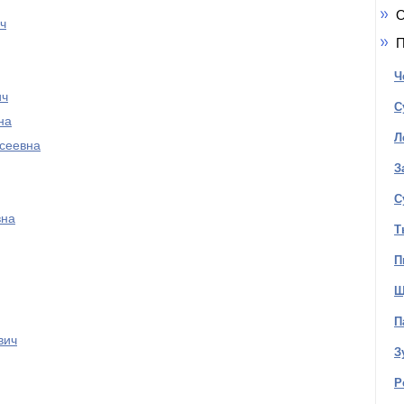
О
ч
П
Ч
ич
С
на
Л
сеевна
З
С
вна
Т
П
Щ
П
вич
З
Р