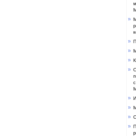
м
М
М
р
к
П
М
К
О
п
с
М
И
М
С
П
р