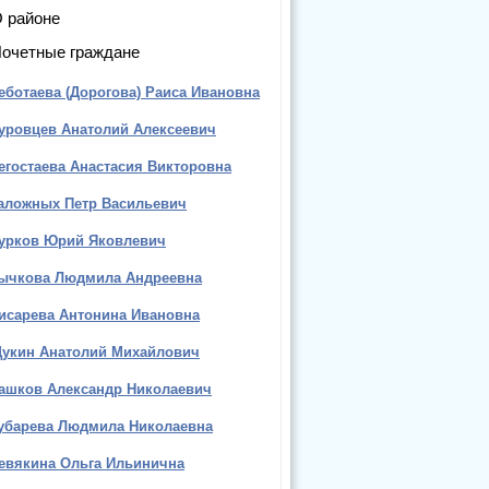
 районе
очетные граждане
еботаева (Дорогова) Раиса Ивановна
уровцев Анатолий Алексеевич
егостаева Анастасия Викторовна
аложных Петр Васильевич
урков Юрий Яковлевич
ычкова Людмила Андреевна
исарева Антонина Ивановна
укин Анатолий Михайлович
ашков Александр Николаевич
убарева Людмила Николаевна
евякина Ольга Ильинична