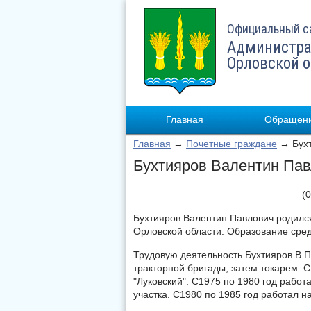
Официальный с
Администра
Орловской 
Главная
Обращени
Главная
→
Почетные граждане
→ Бухт
Бухтияров Валентин Па
(
Бухтияров Валентин Павлович родилс
Орловской области. Образование сре
Трудовую деятельность Бухтияров В.П.
тракторной бригады, затем токарем. 
"Луковский". С1975 по 1980 год рабо
участка. С1980 по 1985 год работал н