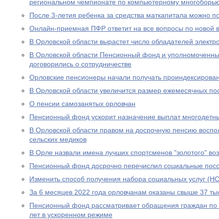
региональном чемпионате по компьютерному многоборь
После 3-летия ребенка за средства маткапитала можно п
Онлайн-приемная ПФР ответит на все вопросы по новой вы
В Орловской области вырастет число обладателей электр
В Орловской области Пенсионный фонд и уполномоченны
договорились о сотрудничестве
Орловские пенсионеры начали получать проиндексирова
В Орловской области увеличится размер ежемесячных по
О пенсии самозанятых орловчан
Пенсионный фонд ускорит назначение выплат многодетн
В Орловской области правом на досрочную пенсию воспо
сельских медиков
В Орле назвали имена лучших спортсменов "золотого" во
Пенсионный фонд досрочно перечислил социальные посо
Изменить способ получения набора социальных услуг (НС
За 6 месяцев 2022 года орловчанам оказаны свыше 37 тыс
Пенсионный фонд рассматривает обращения граждан по в
лет в ускоренном режиме