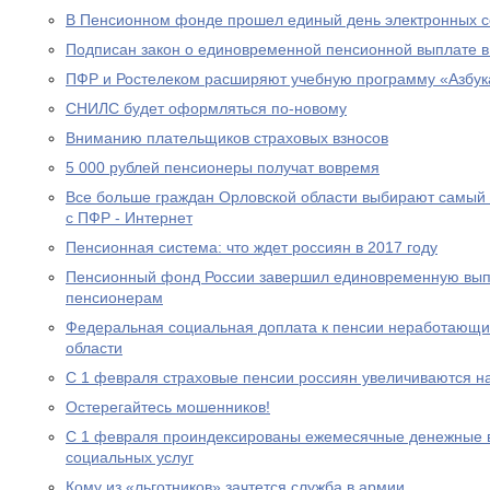
В Пенсионном фонде прошел единый день электронных с
Подписан закон о единовременной пенсионной выплате в
ПФР и Ростелеком расширяют учебную программу «Азбук
СНИЛС будет оформляться по-новому
Вниманию плательщиков страховых взносов
5 000 рублей пенсионеры получат вовремя
Все больше граждан Орловской области выбирают самый
с ПФР - Интернет
Пенсионная система: что ждет россиян в 2017 году
Пенсионный фонд России завершил единовременную выпл
пенсионерам
Федеральная социальная доплата к пенсии неработающи
области
С 1 февраля страховые пенсии россиян увеличиваются н
Остерегайтесь мошенников!
С 1 февраля проиндексированы ежемесячные денежные в
социальных услуг
Кому из «льготников» зачтется служба в армии