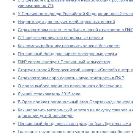
С 1 февраля страховые пенсии неработающих россиян в
увеличился на 7%
У Пенсионного фонда Российской Федерации новый теле
Информация для получателей страховых пенсий
Страхователям важно не забыть о новой отчетности в ПФ
С 1 апреля увеличатся социальные пенсии
Как помочь работнику назначить пенсию без хлопот
Пенсионный фонд расширяет электронные услуги
ПФР совершенствует Пенсионный калькулятор
Стартует второй Всероссийский конкурс «Спасибо интерн
Страхователям пора сдавать новую отчетность в ПФР
О праве выбора варианта пенсионного обеспечения
Лучший страхователь 2015 года
В Орле пройдет региональный этап Спартакиады пенсион
Как направить материнский капитал на покупку товаров и 
адаптации детей-инвалидов
Пенсионный фонд призывает граждан быть бдительными
Граждане, осуществляющие уход за нетрудоспособными 