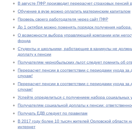
В августе ПФР производит перерасчет страховых пенсий
Обучение в вузе можно оплатить материнским капиталом
Проверь своего работодателя через сайт ПФР
До 1 октября можно поменять порядок получения набора 
О возможности выбора управляющей компании или негос
фонда
Студенты и школьники, работающие в каникулы не должн
доплату к пенсии
Получателям чернобыльских льгот следует помнить об от
Перерасчет пенсии в соответствии с периодами ухода за 
слухам!
Перерасчет пенсии в соответствии с периодами ухода за 
слухам!
Успейте определиться с получением набора социальных у
Получателям социальной доплаты к пенсии: ответственно
Получать ЕДВ следует по правилам
В 2017 году более 10 тысяч жителей Орловской области 
интернет