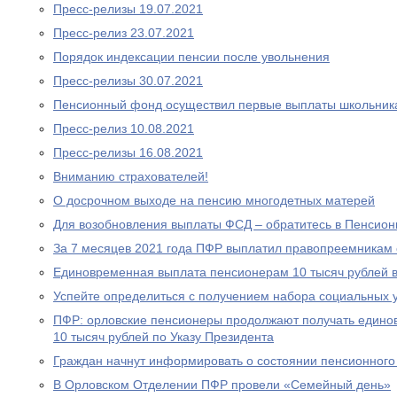
Пресс-релизы 19.07.2021
Пресс-релиз 23.07.2021
Порядок индексации пенсии после увольнения
Пресс-релизы 30.07.2021
Пенсионный фонд осуществил первые выплаты школьник
Пресс-релиз 10.08.2021
Пресс-релизы 16.08.2021
Вниманию страхователей!
О досрочном выходе на пенсию многодетных матерей
Для возобновления выплаты ФСД – обратитесь в Пенсио
За 7 месяцев 2021 года ПФР выплатил правопреемникам 
Единовременная выплата пенсионерам 10 тысяч рублей в
Успейте определиться с получением набора социальных у
ПФР: орловские пенсионеры продолжают получать едино
10 тысяч рублей по Указу Президента
Граждан начнут информировать о состоянии пенсионного 
В Орловском Отделении ПФР провели «Семейный день»