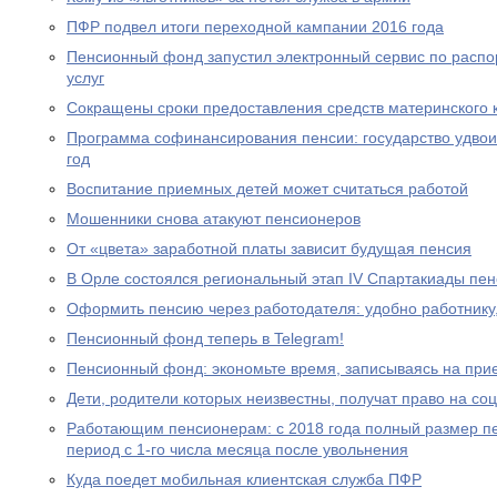
ПФР подвел итоги переходной кампании 2016 года
Пенсионный фонд запустил электронный сервис по расп
услуг
Сокращены сроки предоставления средств материнского 
Программа софинансирования пенсии: государство удвоил
год
Воспитание приемных детей может считаться работой
Мошенники снова атакуют пенсионеров
От «цвета» заработной платы зависит будущая пенсия
В Орле состоялся региональный этап IV Спартакиады пе
Оформить пенсию через работодателя: удобно работнику
Пенсионный фонд теперь в Telegram!
Пенсионный фонд: экономьте время, записываясь на при
Дети, родители которых неизвестны, получат право на с
Работающим пенсионерам: с 2018 года полный размер пе
период с 1-го числа месяца после увольнения
Куда поедет мобильная клиентская служба ПФР