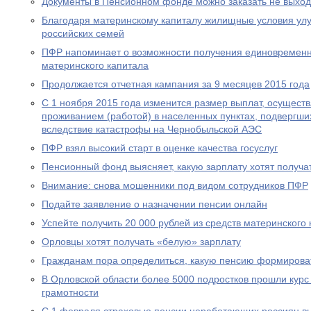
Документы в Пенсионном фонде можно заказать не выход
Благодаря материнскому капиталу жилищные условия ул
российских семей
ПФР напоминает о возможности получения единовременн
материнского капитала
Продолжается отчетная кампания за 9 месяцев 2015 года
С 1 ноября 2015 года изменится размер выплат, осущест
проживанием (работой) в населенных пунктах, подвергш
вследствие катастрофы на Чернобыльской АЭС
ПФР взял высокий старт в оценке качества госуслуг
Пенсионный фонд выясняет, какую зарплату хотят получа
Внимание: снова мошенники под видом сотрудников ПФР
Подайте заявление о назначении пенсии онлайн
Успейте получить 20 000 рублей из средств материнского
Орловцы хотят получать «белую» зарплату
Гражданам пора определиться, какую пенсию формирова
В Орловской области более 5000 подростков прошли курс
грамотности