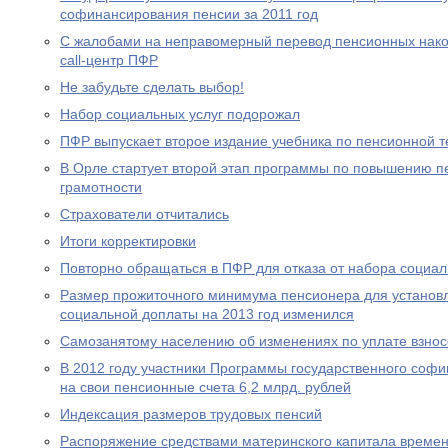
софинансирования пенсии за 2011 год
С жалобами на неправомерный перевод пенсионных нако
call-центр ПФР
Не забудьте сделать выбор!
Набор социальных услуг подорожал
ПФР выпускает второе издание учебника по пенсионной т
В Орле стартует второй этап программы по повышению п
грамотности
Страхователи отчитались
Итоги корректировки
Повторно обращаться в ПФР для отказа от набора социал
Размер прожиточного минимума пенсионера для устано
социальной доплаты на 2013 год изменился
Самозанятому населению об изменениях по уплате взносо
В 2012 году участники Программы государственного соф
на свои пенсионные счета 6,2 млрд. рублей
Индексация размеров трудовых пенсий
Распоряжение средствами материнского капитала времен