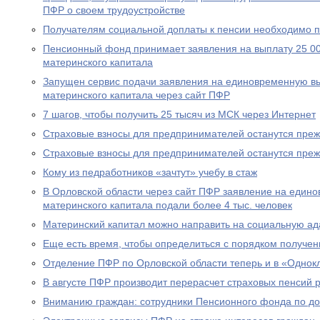
ПФР о своем трудоустройстве
Получателям социальной доплаты к пенсии необходимо п
Пенсионный фонд принимает заявления на выплату 25 00
материнского капитала
Запущен сервис подачи заявления на единовременную вы
материнского капитала через сайт ПФР
7 шагов, чтобы получить 25 тысяч из МСК через Интернет
Страховые взносы для предпринимателей останутся пре
Страховые взносы для предпринимателей останутся пре
Кому из педработников «зачтут» учебу в стаж
В Орловской области через сайт ПФР заявление на едино
материнского капитала подали более 4 тыс. человек
Материнский капитал можно направить на социальную а
Еще есть время, чтобы определиться с порядком получен
Отделение ПФР по Орловской области теперь и в «Однок
В августе ПФР производит перерасчет страховых пенсий
Вниманию граждан: сотрудники Пенсионного фонда по до