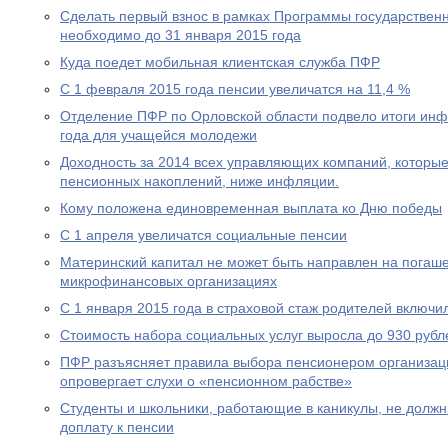
Сделать первый взнос в рамках Программы государствен
необходимо до 31 января 2015 года
Куда поедет мобильная клиентская служба ПФР
С 1 февраля 2015 года пенсии увеличатся на 11,4 %
Отделение ПФР по Орловской области подвело итоги ин
года для учащейся молодежи
Доходность за 2014 всех управляющих компаний, которы
пенсионных накоплений, ниже инфляции.
Кому положена единовременная выплата ко Дню победы
С 1 апреля увеличатся социальные пенсии
Материнский капитал не может быть направлен на погаше
микрофинансовых организациях
С 1 января 2015 года в страховой стаж родителей включи
Стоимость набора социальных услуг выросла до 930 рубл
ПФР разъясняет правила выбора пенсионером организац
опровергает слухи о «пенсионном рабстве»
Студенты и школьники, работающие в каникулы, не долж
доплату к пенсии