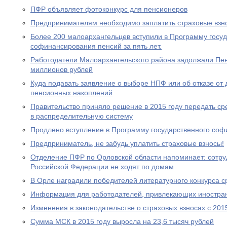
ПФР объявляет фотоконкурс для пенсионеров
Предпринимателям необходимо заплатить страховые взно
Более 200 малоархангельцев вступили в Программу госу
софинансирования пенсий за пять лет.
Работодатели Малоархангельского района задолжали Пе
миллионов рублей
Куда подавать заявление о выборе НПФ или об отказе о
пенсионных накоплений
Правительство приняло решение в 2015 году передать с
в распределительную систему
Продлено вступление в Программу государственного со
Предприниматель, не забудь уплатить страховые взносы!
Отделение ПФР по Орловской области напоминает: сотр
Российской Федерации не ходят по домам
В Орле наградили победителей литературного конкурса 
Информация для работодателей, привлекающих иностра
Изменения в законодательстве о страховых взносах с 201
Сумма МСК в 2015 году выросла на 23,6 тысяч рублей