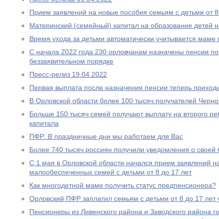
Прием заявлений на новые пособия семьям с детьми от 8 
Материнский (семейный) капитал на образование детей 
Время ухода за детьми автоматически учитывается маме
С начала 2022 года 230 орловчанам назначены пенсии по
беззаявительном порядке
Пресс-релиз 19.04.2022
Первая выплата после назначения пенсии теперь приходи
В Орловской области более 100 тысяч получателей Черн
Больше 150 тысяч семей получают выплату на второго ре
капитала
ПФР: В праздничные дни мы работаем для Вас
Более 740 тысяч россиян получили уведомления о своей
С 1 мая в Орловской области начался прием заявлений н
малообеспеченных семей с детьми от 8 до 17 лет
Как многодетной маме получить статус предпенсионера?
Орловский ПФР заплатил семьям с детьми от 8 до 17 лет 
Пенсионеры из Ливенского района и Заводского района г