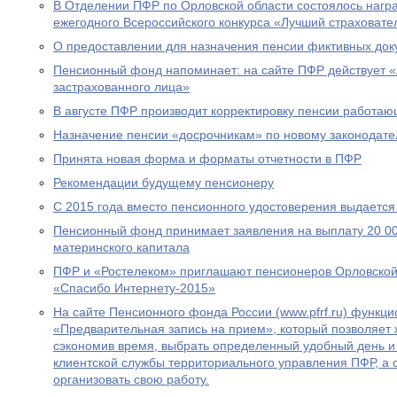
В Отделении ПФР по Орловской области состоялось нагр
ежегодного Всероссийского конкурса «Лучший страховател
О предоставлении для назначения пенсии фиктивных док
Пенсионный фонд напоминает: на сайте ПФР действует 
застрахованного лица»
В августе ПФР производит корректировку пенсии работа
Назначение пенсии «досрочникам» по новому законодател
Принята новая форма и форматы отчетности в ПФР
Рекомендации будущему пенсионеру
С 2015 года вместо пенсионного удостоверения выдается
Пенсионный фонд принимает заявления на выплату 20 00
материнского капитала
ПФР и «Ростелеком» приглашают пенсионеров Орловской 
«Спасибо Интернету-2015»
На сайте Пенсионного фонда России (www.pfrf.ru) функц
«Предварительная запись на прием», который позволяет 
сэкономив время, выбрать определенный удобный день и
клиентской службы территориального управления ПФР, а
организовать свою работу.