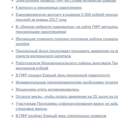
Электронные сервисы ПФР на страже интересов граждан
К вопросу о пенсионных накоплениях
Единовременную выплату в размере 5 000 рублей пенсио
пенсией за январь 2017 года
В «Личном кабинете гражданина» на сайте ПФР запущен
пенсионными накоплениями
Желающие поменять порядок получения набора социальны
октября
Пенсионный фонд продолжает принимать заявления на вы
средств материнского капитала
Работодатели Малоархангельского района задолжали Пе
миллионов рублей
В ПФР прошел Единый день пенсионной грамотности
Индивидуальным предпринимателям необходимо уплатит
Мошенники опять активизировались
Остался месяц, чтобы подать заявление на 25 тысяч из с
Участникам Программы софинансирования важно не забы
страховые взносы
В ПФР пройдет Единый день электронных сервисов