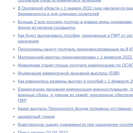
Орловской области изменились телефоны
В Орловской области с 1 января 2022 года увеличится р
беременности и для одиноких родителей
Больше 2 млн россиян получат в январе меры поддержк
фонду из органов соцзащиты
Как будут выплачивать пособия, переданные в ПФР от ор
населения
Пенсионеры начнут получать проиндексированные до 8,6
Материнский капитал проиндексирован с 1 февраля 2022
Инвалидам станет проще получить компенсацию по ОСА
Индексация ежемесячной денежной выплаты (ЕДВ)
Как изменились размеры выплат и пособий с 1 февраля 2
Ежемесячная денежная компенсация военнослужащим, г
военные сборы, и членам их семей, пенсионное обеспеч
ПФР
Какие выплаты Пенсионного фонда положены отставным 
шахматный турнир
Комплексную оценку нуждаемости при назначении пособ
Пресс-релизы 01.04.2022