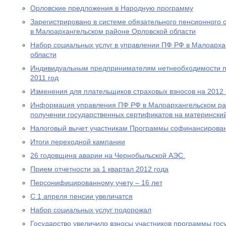
Орловские предложения в Народную программу
Зарегистрировано в системе обязательного пенсионного 
в Малоархангельском районе Орловской области
Набор социальных услуг в управлении ПФ РФ в Малоарха
области
Индивидуальным предпринимателям нетнеобходимости пр
2011 год
Изменения для плательщиков страховых взносов на 2012 
Информация управления ПФ РФ в Малоархангельском ра
получении государственных сертификатов на материнский
Налоговый вычет участникам Программы софинансирова
Итоги переходной кампании
26 годовщина аварии на Чернобыльской АЭС.
Прием отчетности за 1 квартал 2012 года
Персонифицированному учету – 16 лет
С 1 апреля пенсии увеличатся
Набор социальных услуг подорожал
Государство увеличило взносы участников программы гос