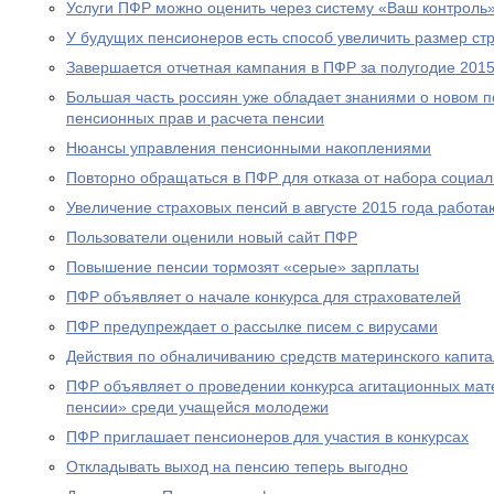
Услуги ПФР можно оценить через систему «Ваш контроль
У будущих пенсионеров есть способ увеличить размер ст
Завершается отчетная кампания в ПФР за полугодие 2015
Большая часть россиян уже обладает знаниями о новом 
пенсионных прав и расчета пенсии
Нюансы управления пенсионными накоплениями
Повторно обращаться в ПФР для отказа от набора социал
Увеличение страховых пенсий в августе 2015 года рабо
Пользователи оценили новый сайт ПФР
Повышение пенсии тормозят «серые» зарплаты
ПФР объявляет о начале конкурса для страхователей
ПФР предупреждает о рассылке писем с вирусами
Действия по обналичиванию средств материнского капит
ПФР объявляет о проведении конкурса агитационных мат
пенсии» среди учащейся молодежи
ПФР приглашает пенсионеров для участия в конкурсах
Откладывать выход на пенсию теперь выгодно